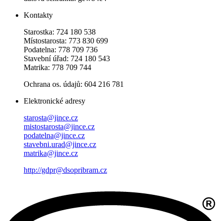
Kontakty
Starostka: 724 180 538
Místostarosta: 773 830 699
Podatelna: 778 709 736
Stavební úřad: 724 180 543
Matrika: 778 709 744
Ochrana os. údajů: 604 216 781
Elektronické adresy
starosta@jince.cz
mistostarosta@jince.cz
podatelna@jince.cz
stavebni.urad@jince.cz
matrika@jince.cz
http://gdpr@dsopribram.cz