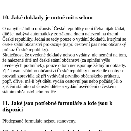
10. Jaké doklady je nutné mít s sebou
O nabytí státního občanství České republiky není třeba nijak žádat,
dítě jej nabývá automaticky ze zákona dnem nalezení na území
České republiky. Jedná se tedy pouze o vydání dokladů, kterými se
české státní občanství prokazuje (např. cestovní pas nebo občanský
průkaz České republiky).
Skutečnost, že uvedené doklady nejsou vydány, nic nemění na tom,
že nalezené dítě má české státní občanství (za splnění výše
uvedených podmínek), pouze o tom nedisponuje žádnými doklady.
Zjišťování státního občanství České republiky u nezletilé osoby se
provádí zpravidla až při vydávání prvního občanského průkazu,
popř. dříve, má-li být dítěti vydán cestovní pas nebo požádají-li o
zjištění státního občanství dítěte a vydání osvědčení o českém
státním občanství jeho rodiče.
11. Jaké jsou potřebné formuláře a kde jsou k
dispozici
Předepsané formuláře nejsou stanoveny.