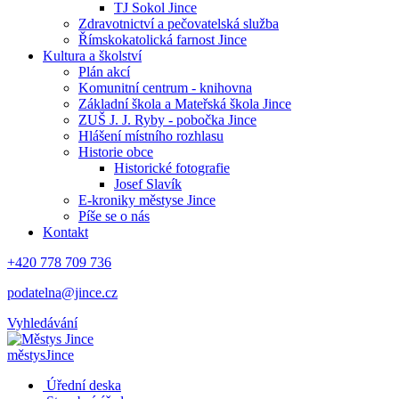
TJ Sokol Jince
Zdravotnictví a pečovatelská služba
Římskokatolická farnost Jince
Kultura a školství
Plán akcí
Komunitní centrum - knihovna
Základní škola a Mateřská škola Jince
ZUŠ J. J. Ryby - pobočka Jince
Hlášení místního rozhlasu
Historie obce
Historické fotografie
Josef Slavík
E-kroniky městyse Jince
Píše se o nás
Kontakt
+420 778 709 736
podatelna@jince.cz
Vyhledávání
městys
Jince
Úřední deska