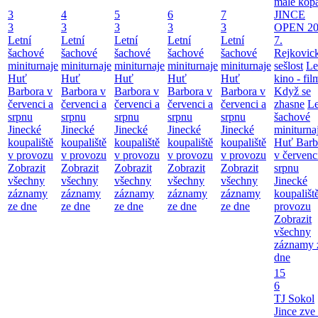
malé kop
3
4
5
6
7
JINCE
3
3
3
3
3
OPEN 20
Letní
Letní
Letní
Letní
Letní
7.
šachové
šachové
šachové
šachové
šachové
Rejkovic
miniturnaje
miniturnaje
miniturnaje
miniturnaje
miniturnaje
sešlost
Le
Huť
Huť
Huť
Huť
Huť
kino - fil
Barbora v
Barbora v
Barbora v
Barbora v
Barbora v
Když se
červenci a
červenci a
červenci a
červenci a
červenci a
zhasne
Le
srpnu
srpnu
srpnu
srpnu
srpnu
šachové
Jinecké
Jinecké
Jinecké
Jinecké
Jinecké
miniturna
koupaliště
koupaliště
koupaliště
koupaliště
koupaliště
Huť Barb
v provozu
v provozu
v provozu
v provozu
v provozu
v červenc
Zobrazit
Zobrazit
Zobrazit
Zobrazit
Zobrazit
srpnu
všechny
všechny
všechny
všechny
všechny
Jinecké
záznamy
záznamy
záznamy
záznamy
záznamy
koupališt
ze dne
ze dne
ze dne
ze dne
ze dne
provozu
Zobrazit
všechny
záznamy 
dne
15
6
TJ Sokol
Jince zve