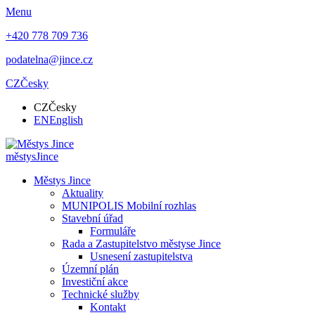
Menu
+420 778 709 736
podatelna@jince.cz
CZ
Česky
CZ
Česky
EN
English
městys
Jince
Městys Jince
Aktuality
MUNIPOLIS Mobilní rozhlas
Stavební úřad
Formuláře
Rada a Zastupitelstvo městyse Jince
Usnesení zastupitelstva
Územní plán
Investiční akce
Technické služby
Kontakt