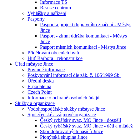
Informace TS
Re-use centrum
Vyhlášky a nařízení
Pasporty
Pasport a projekt dopravního značení - Městys
Jince
Pasport - zimní údržba komunikací - Městys
Jince
Pasport místních komunikací - Městys Jince
Přidělování obecních bytů
Huť Barbora - rekonstrukce
Úřad městyse Jince
Povinné informace
Poskytování informací dle zák. č. 106⁄1999 Sb.
Úřední deska
E-podatelna
Czech Point
Informace o ochraně osobních údajů
Služby a organizace
Vodohospodářské služby městyse Jince
Společenské a zájmové organizace
Český rybářský svaz, MO Jince - dospělí
Český rybářský svaz, MO Jince - děti a mládež
Sbor dobrovolných hasičů Jince
Pionýrská skupina Jince