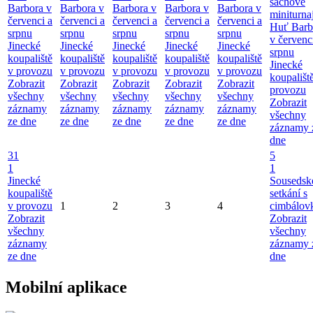
šachové
Barbora v
Barbora v
Barbora v
Barbora v
Barbora v
miniturna
červenci a
červenci a
červenci a
červenci a
červenci a
Huť Barb
srpnu
srpnu
srpnu
srpnu
srpnu
v červenc
Jinecké
Jinecké
Jinecké
Jinecké
Jinecké
srpnu
koupaliště
koupaliště
koupaliště
koupaliště
koupaliště
Jinecké
v provozu
v provozu
v provozu
v provozu
v provozu
koupališt
Zobrazit
Zobrazit
Zobrazit
Zobrazit
Zobrazit
provozu
všechny
všechny
všechny
všechny
všechny
Zobrazit
záznamy
záznamy
záznamy
záznamy
záznamy
všechny
ze dne
ze dne
ze dne
ze dne
ze dne
záznamy 
dne
31
5
1
1
Jinecké
Sousedsk
koupaliště
setkání s
v provozu
1
2
3
4
cimbálov
Zobrazit
Zobrazit
všechny
všechny
záznamy
záznamy 
ze dne
dne
Mobilní aplikace