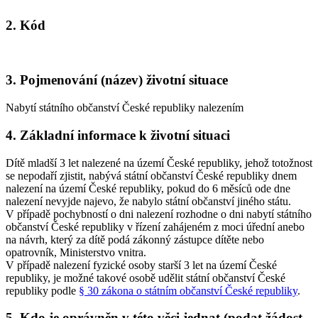
2. Kód
3. Pojmenování (název) životní situace
Nabytí státního občanství České republiky nalezením
4. Základní informace k životní situaci
Dítě mladší 3 let nalezené na území České republiky, jehož totožnost
se nepodaří zjistit, nabývá státní občanství České republiky dnem
nalezení na území České republiky, pokud do 6 měsíců ode dne
nalezení nevyjde najevo, že nabylo státní občanství jiného státu.
V případě pochybností o dni nalezení rozhodne o dni nabytí státního
občanství České republiky v řízení zahájeném z moci úřední anebo
na návrh, který za dítě podá zákonný zástupce dítěte nebo
opatrovník, Ministerstvo vnitra.
V případě nalezení fyzické osoby starší 3 let na území České
republiky, je možné takové osobě udělit státní občanství České
republiky podle
§ 30 zákona o státním občanství České republiky
.
5. Kdo je oprávněn v této věci jednat (podat žádost