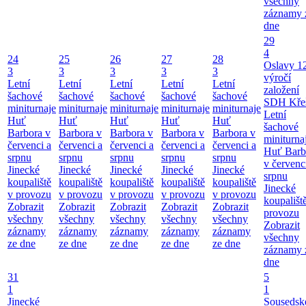
všechny
záznamy 
dne
29
4
24
25
26
27
28
Oslavy 1
3
3
3
3
3
výročí
Letní
Letní
Letní
Letní
Letní
založení
šachové
šachové
šachové
šachové
šachové
SDH Kře
miniturnaje
miniturnaje
miniturnaje
miniturnaje
miniturnaje
Letní
Huť
Huť
Huť
Huť
Huť
šachové
Barbora v
Barbora v
Barbora v
Barbora v
Barbora v
miniturna
červenci a
červenci a
červenci a
červenci a
červenci a
Huť Barb
srpnu
srpnu
srpnu
srpnu
srpnu
v červenc
Jinecké
Jinecké
Jinecké
Jinecké
Jinecké
srpnu
koupaliště
koupaliště
koupaliště
koupaliště
koupaliště
Jinecké
v provozu
v provozu
v provozu
v provozu
v provozu
koupališt
Zobrazit
Zobrazit
Zobrazit
Zobrazit
Zobrazit
provozu
všechny
všechny
všechny
všechny
všechny
Zobrazit
záznamy
záznamy
záznamy
záznamy
záznamy
všechny
ze dne
ze dne
ze dne
ze dne
ze dne
záznamy 
dne
31
5
1
1
Jinecké
Sousedsk