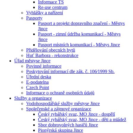
Informace TS
Re-use centrum
Vyhlášky a nařízení
Pasporty
Pasport a projekt dopravního značení - Městys
Jince
Pasport - zimní údržba komunikací - Městys
Jince
Pasport místních komunikací - Městys Jince
Přidělování obecních bytů
Huť Barbora - rekonstrukce
Úřad městyse Jince
Povinné informace
Poskytování informací dle zák. č. 106⁄1999 Sb.
Úřední deska
E-podatelna
Czech Point
Informace o ochraně osobních údajů
Služby a organizace
Vodohospodářské služby městyse Jince
Společenské a zájmové organizace
Český rybářský svaz, MO Jince - dospělí
Český rybářský svaz, MO Jince - děti a mládež
Sbor dobrovolných hasičů Jince
Pionýrská skupina Jince