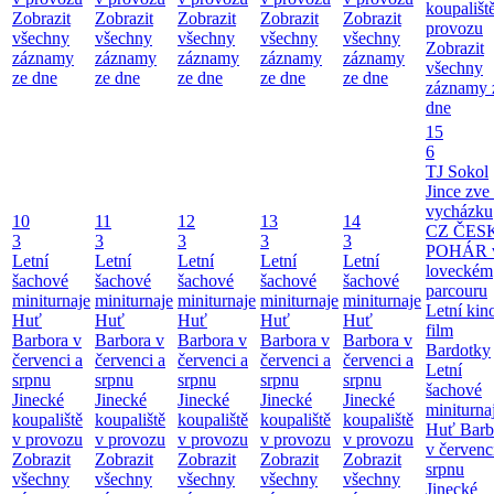
koupališt
Zobrazit
Zobrazit
Zobrazit
Zobrazit
Zobrazit
provozu
všechny
všechny
všechny
všechny
všechny
Zobrazit
záznamy
záznamy
záznamy
záznamy
záznamy
všechny
ze dne
ze dne
ze dne
ze dne
ze dne
záznamy 
dne
15
6
TJ Sokol
Jince zve
vycházku
10
11
12
13
14
CZ ČES
3
3
3
3
3
POHÁR 
Letní
Letní
Letní
Letní
Letní
loveckém
šachové
šachové
šachové
šachové
šachové
parcouru
miniturnaje
miniturnaje
miniturnaje
miniturnaje
miniturnaje
Letní kino
Huť
Huť
Huť
Huť
Huť
film
Barbora v
Barbora v
Barbora v
Barbora v
Barbora v
Bardotky
červenci a
červenci a
červenci a
červenci a
červenci a
Letní
srpnu
srpnu
srpnu
srpnu
srpnu
šachové
Jinecké
Jinecké
Jinecké
Jinecké
Jinecké
miniturna
koupaliště
koupaliště
koupaliště
koupaliště
koupaliště
Huť Barb
v provozu
v provozu
v provozu
v provozu
v provozu
v červenc
Zobrazit
Zobrazit
Zobrazit
Zobrazit
Zobrazit
srpnu
všechny
všechny
všechny
všechny
všechny
Jinecké