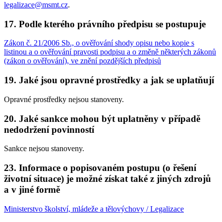
legalizace@msmt.cz
.
17. Podle kterého právního předpisu se postupuje
Zákon č. 21/2006 Sb., o ověřování shody opisu nebo kopie s
listinou a o ověřování pravosti podpisu a o změně některých zákonů
(zákon o ověřování), ve znění pozdějších předpisů
19. Jaké jsou opravné prostředky a jak se uplatňují
Opravné prostředky nejsou stanoveny.
20. Jaké sankce mohou být uplatněny v případě
nedodržení povinností
Sankce nejsou stanoveny.
23. Informace o popisovaném postupu (o řešení
životní situace) je možné získat také z jiných zdrojů
a v jiné formě
Ministerstvo školství, mládeže a tělovýchovy / Legalizace