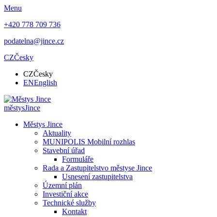
Menu
+420 778 709 736
podatelna@jince.cz
CZ
Česky
CZ
Česky
EN
English
městys
Jince
Městys Jince
Aktuality
MUNIPOLIS Mobilní rozhlas
Stavební úřad
Formuláře
Rada a Zastupitelstvo městyse Jince
Usnesení zastupitelstva
Územní plán
Investiční akce
Technické služby
Kontakt