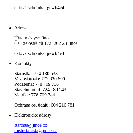
datová schránka: gewb4e4
Adresa
Úřad městyse Jince
Čsl. dělostřelců 172, 262 23 Jince
datová schránka: gewb4e4
Kontakty
Starostka: 724 180 538
Místostarosta: 773 830 699
Podatelna: 778 709 736
Stavební úřad: 724 180 543
Matrika: 778 709 744
Ochrana os. údajů: 604 216 781
Elektronické adresy
starosta@jince.cz
mistostarosta@jince.cz