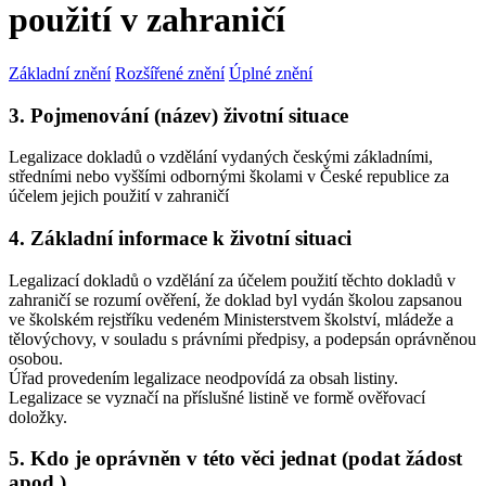
použití v zahraničí
Základní znění
Rozšířené znění
Úplné znění
3. Pojmenování (název) životní situace
Legalizace dokladů o vzdělání vydaných českými základními,
středními nebo vyššími odbornými školami v České republice za
účelem jejich použití v zahraničí
4. Základní informace k životní situaci
Legalizací dokladů o vzdělání za účelem použití těchto dokladů v
zahraničí se rozumí ověření, že doklad byl vydán školou zapsanou
ve školském rejstříku vedeném Ministerstvem školství, mládeže a
tělovýchovy, v souladu s právními předpisy, a podepsán oprávněnou
osobou.
Úřad provedením legalizace neodpovídá za obsah listiny.
Legalizace se vyznačí na příslušné listině ve formě ověřovací
doložky.
5. Kdo je oprávněn v této věci jednat (podat žádost
apod.)