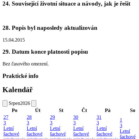
24. Související životní situace a návody, jak je řešit
28. Popis byl naposledy aktualizován
15.04.2015
29. Datum konce platnosti popisu
Bez časového omezení.
Praktické info
Kalendář
Srpen
2026
Po
Út
St
Čt
Pá
So
27
28
29
30
31
1
3
3
3
3
3
3
Letní
Letní
Letní
Letní
Letní
Letní
šachové
šachové
šachové
šachové
šachové
šachové