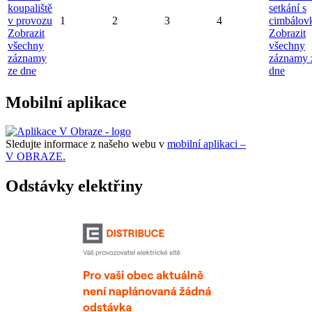
koupaliště
setkání s
v provozu
1
2
3
4
cimbálov
Zobrazit
Zobrazit
všechny
všechny
záznamy
záznamy 
ze dne
dne
Mobilní aplikace
Sledujte informace z našeho webu v
mobilní aplikaci –
V OBRAZE.
Odstávky elektřiny