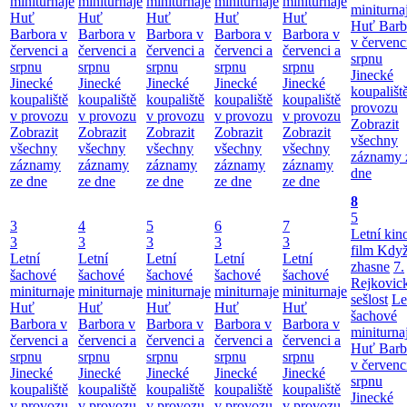
miniturnaje
miniturnaje
miniturnaje
miniturnaje
miniturnaje
miniturna
Huť
Huť
Huť
Huť
Huť
Huť Barb
Barbora v
Barbora v
Barbora v
Barbora v
Barbora v
v červenc
červenci a
červenci a
červenci a
červenci a
červenci a
srpnu
srpnu
srpnu
srpnu
srpnu
srpnu
Jinecké
Jinecké
Jinecké
Jinecké
Jinecké
Jinecké
koupališt
koupaliště
koupaliště
koupaliště
koupaliště
koupaliště
provozu
v provozu
v provozu
v provozu
v provozu
v provozu
Zobrazit
Zobrazit
Zobrazit
Zobrazit
Zobrazit
Zobrazit
všechny
všechny
všechny
všechny
všechny
všechny
záznamy 
záznamy
záznamy
záznamy
záznamy
záznamy
dne
ze dne
ze dne
ze dne
ze dne
ze dne
8
5
3
4
5
6
7
Letní kino
3
3
3
3
3
film Když
Letní
Letní
Letní
Letní
Letní
zhasne
7.
šachové
šachové
šachové
šachové
šachové
Rejkovic
miniturnaje
miniturnaje
miniturnaje
miniturnaje
miniturnaje
sešlost
Le
Huť
Huť
Huť
Huť
Huť
šachové
Barbora v
Barbora v
Barbora v
Barbora v
Barbora v
miniturna
červenci a
červenci a
červenci a
červenci a
červenci a
Huť Barb
srpnu
srpnu
srpnu
srpnu
srpnu
v červenc
Jinecké
Jinecké
Jinecké
Jinecké
Jinecké
srpnu
koupaliště
koupaliště
koupaliště
koupaliště
koupaliště
Jinecké
v provozu
v provozu
v provozu
v provozu
v provozu