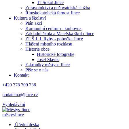
TJ Sokol Jince
Zdravotnictví a pečovatelská služba
Římskokatolická farnost Jince
Kultura a školství
Plán akcí
Komunitní centrum - knihovna
Základní škola a Mateřská škola Jince
ZUŠ J. J. Ryby - pobočka Jince
Hlášení místního rozhlasu
Historie obce
Historické fotografie
Josef Slavík
E-kroniky městyse Jince
Píše se o nás
Kontakt
+420 778 709 736
podatelna@jince.cz
Vyhledávání
městys
Jince
Úřední deska