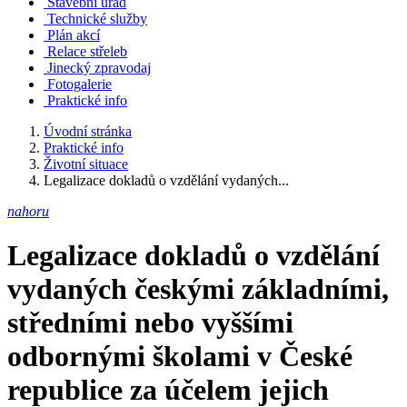
Stavební úřad
Technické služby
Plán akcí
Relace střeleb
Jinecký zpravodaj
Fotogalerie
Praktické info
Úvodní stránka
Praktické info
Životní situace
Legalizace dokladů o vzdělání vydaných...
nahoru
Legalizace dokladů o vzdělání
vydaných českými základními,
středními nebo vyššími
odbornými školami v České
republice za účelem jejich