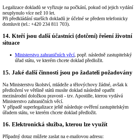
Legalizace dokladů se vyřizuje na počkání, pokud od jejich vydání
neuplynulo více než 10 let.
Při předkládání starších dokladů je účelné se předem telefonicky
domluvit (tel.: +420 234 811 703).
14. Kteří jsou další účastníci (dotčení) řešení životní
situace
Ministerstvo zahraničních věcí
, popř. následně zastupitelský
úřad státu, ve kterém chcete doklad předložit.
15. Jaké další činnosti jsou po žadateli požadovány
Na Ministerstvu školství, mládeže a tělovýchovy žádné, avšak k
předložení ve většině států musíte doklad následně opatřit
mezinárodní doložkou pravosti - tzv. Apostille, kterou vydává
Ministerstvo zahraničních věcí.
V případě superlegalizace ještě následuje ověření zastupitelským
úřadem státu, ve kterém chcete doklad předložit.
16. Elektronická služba, kterou lze využít
Případný dotaz můžete zaslat na e-mailovou adresu: