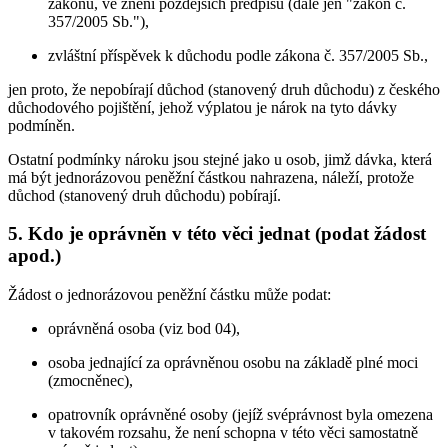
zákonů, ve znění pozdějších předpisů (dále jen "zákon č.
357/2005 Sb."),
zvláštní příspěvek k důchodu podle zákona č. 357/2005 Sb.,
jen proto, že nepobírají důchod (stanovený druh důchodu) z českého
důchodového pojištění, jehož výplatou je nárok na tyto dávky
podmíněn.
Ostatní podmínky nároku jsou stejné jako u osob, jimž dávka, která
má být jednorázovou peněžní částkou nahrazena, náleží, protože
důchod (stanovený druh důchodu) pobírají.
5. Kdo je oprávněn v této věci jednat (podat žádost
apod.)
Žádost o jednorázovou peněžní částku může podat:
oprávněná osoba (viz bod 04),
osoba jednající za oprávněnou osobu na základě plné moci
(zmocněnec),
opatrovník oprávněné osoby (jejíž svéprávnost byla omezena
v takovém rozsahu, že není schopna v této věci samostatně