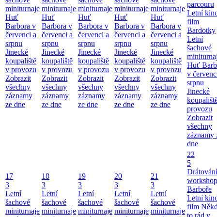
parcouru
miniturnaje
miniturnaje
miniturnaje
miniturnaje
miniturnaje
Letní kino
Huť
Huť
Huť
Huť
Huť
film
Barbora v
Barbora v
Barbora v
Barbora v
Barbora v
Bardotky
červenci a
červenci a
červenci a
červenci a
červenci a
Letní
srpnu
srpnu
srpnu
srpnu
srpnu
šachové
Jinecké
Jinecké
Jinecké
Jinecké
Jinecké
miniturna
koupaliště
koupaliště
koupaliště
koupaliště
koupaliště
Huť Barb
v provozu
v provozu
v provozu
v provozu
v provozu
v červenc
Zobrazit
Zobrazit
Zobrazit
Zobrazit
Zobrazit
srpnu
všechny
všechny
všechny
všechny
všechny
Jinecké
záznamy
záznamy
záznamy
záznamy
záznamy
koupališt
ze dne
ze dne
ze dne
ze dne
ze dne
provozu
Zobrazit
všechny
záznamy 
dne
22
5
Drátování
17
18
19
20
21
workshop
3
3
3
3
3
Barboře
Letní
Letní
Letní
Letní
Letní
Letní kino
šachové
šachové
šachové
šachové
šachové
film Něk
miniturnaje
miniturnaje
miniturnaje
miniturnaje
miniturnaje
to rád v