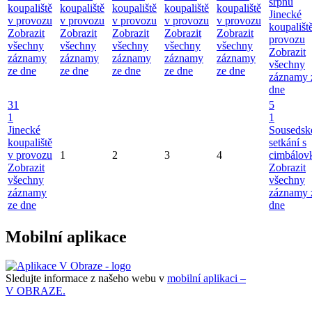
srpnu
koupaliště
koupaliště
koupaliště
koupaliště
koupaliště
Jinecké
v provozu
v provozu
v provozu
v provozu
v provozu
koupališt
Zobrazit
Zobrazit
Zobrazit
Zobrazit
Zobrazit
provozu
všechny
všechny
všechny
všechny
všechny
Zobrazit
záznamy
záznamy
záznamy
záznamy
záznamy
všechny
ze dne
ze dne
ze dne
ze dne
ze dne
záznamy 
dne
31
5
1
1
Jinecké
Sousedsk
koupaliště
setkání s
v provozu
1
2
3
4
cimbálov
Zobrazit
Zobrazit
všechny
všechny
záznamy
záznamy 
ze dne
dne
Mobilní aplikace
Sledujte informace z našeho webu v
mobilní aplikaci –
V OBRAZE.