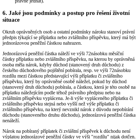
právně jednat).
6. Jaké jsou podmínky a postup pro řešení životní
situace
Okruh oprávněných osob a ostatní podmínky nároku stanoví právní
předpis týkající se příplatku nebo zvláštního příspěvku, který má být
jednorázovou peněžní částkou nahrazen.
Jednorázová peněžní částka náleží ve výši 72násobku měsíční
částky příplatku nebo zvláštního příspěvku, na kterou by oprávněná
osoba měla nárok, kdyby důchod (stanovený druh důchodu) z
českého důchodového pojištění pobírala, resp. ve výši 72násobku
rozdílu mezi částkou představující výši příplatku či zvláštního
příspěvku, který by oprávněné osobě náležel, pokud by důchod
(stanovený druh důchodu) pobírala, a částkou, která je této osobě na
příplatku náležejícím podle téhož právního předpisu nebo na
zvláštním příspěvku vyplácena. Je-li výše vypláceného příplatku či
zvláštního příspěvku stejná nebo vyšší než výše příplatku či
zvláštního příspěvku, na který nevznikl nárok z důvodu nepobírání
důchodu (stanoveného druhu důchodu), jednorázová peněžní částka
nenáleží.
Nárok na pobíraný příplatek či zvláštní příspěvek k důchodu není
výplatou jednorázové peněžní částky ve výši "rozdílu" nijak dotčen.