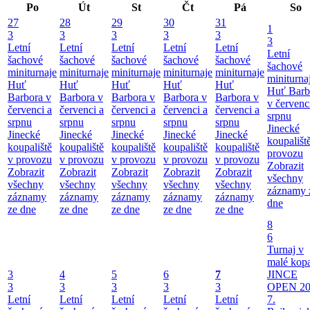
Po
Út
St
Čt
Pá
So
27
28
29
30
31
1
3
3
3
3
3
3
Letní
Letní
Letní
Letní
Letní
Letní
šachové
šachové
šachové
šachové
šachové
šachové
miniturnaje
miniturnaje
miniturnaje
miniturnaje
miniturnaje
miniturna
Huť
Huť
Huť
Huť
Huť
Huť Barb
Barbora v
Barbora v
Barbora v
Barbora v
Barbora v
v červenc
červenci a
červenci a
červenci a
červenci a
červenci a
srpnu
srpnu
srpnu
srpnu
srpnu
srpnu
Jinecké
Jinecké
Jinecké
Jinecké
Jinecké
Jinecké
koupališt
koupaliště
koupaliště
koupaliště
koupaliště
koupaliště
provozu
v provozu
v provozu
v provozu
v provozu
v provozu
Zobrazit
Zobrazit
Zobrazit
Zobrazit
Zobrazit
Zobrazit
všechny
všechny
všechny
všechny
všechny
všechny
záznamy 
záznamy
záznamy
záznamy
záznamy
záznamy
dne
ze dne
ze dne
ze dne
ze dne
ze dne
8
6
Turnaj v
malé kop
3
4
5
6
7
JINCE
3
3
3
3
3
OPEN 20
Letní
Letní
Letní
Letní
Letní
7.