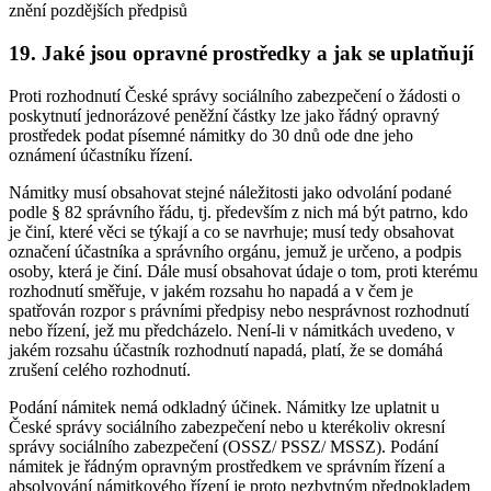
znění pozdějších předpisů
19. Jaké jsou opravné prostředky a jak se uplatňují
Proti rozhodnutí České správy sociálního zabezpečení o žádosti o
poskytnutí jednorázové peněžní částky lze jako řádný opravný
prostředek podat písemné námitky do 30 dnů ode dne jeho
oznámení účastníku řízení.
Námitky musí obsahovat stejné náležitosti jako odvolání podané
podle § 82 správního řádu, tj. především z nich má být patrno, kdo
je činí, které věci se týkají a co se navrhuje; musí tedy obsahovat
označení účastníka a správního orgánu, jemuž je určeno, a podpis
osoby, která je činí. Dále musí obsahovat údaje o tom, proti kterému
rozhodnutí směřuje, v jakém rozsahu ho napadá a v čem je
spatřován rozpor s právními předpisy nebo nesprávnost rozhodnutí
nebo řízení, jež mu předcházelo. Není-li v námitkách uvedeno, v
jakém rozsahu účastník rozhodnutí napadá, platí, že se domáhá
zrušení celého rozhodnutí.
Podání námitek nemá odkladný účinek. Námitky lze uplatnit u
České správy sociálního zabezpečení nebo u kterékoliv okresní
správy sociálního zabezpečení (OSSZ/ PSSZ/ MSSZ). Podání
námitek je řádným opravným prostředkem ve správním řízení a
absolvování námitkového řízení je proto nezbytným předpokladem