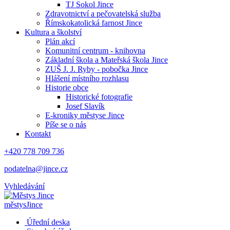
TJ Sokol Jince
Zdravotnictví a pečovatelská služba
Římskokatolická farnost Jince
Kultura a školství
Plán akcí
Komunitní centrum - knihovna
Základní škola a Mateřská škola Jince
ZUŠ J. J. Ryby - pobočka Jince
Hlášení místního rozhlasu
Historie obce
Historické fotografie
Josef Slavík
E-kroniky městyse Jince
Píše se o nás
Kontakt
+420 778 709 736
podatelna@jince.cz
Vyhledávání
městys
Jince
Úřední deska