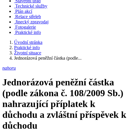
Stavební úřad
Technické služby
Plán akcí
Relace střeleb
Jinecký zpravodaj
Fotogalerie
Praktické info
Úvodní stránka
Praktické info
Životní situace
Jednorázová peněžní částka (podle...
nahoru
Jednorázová peněžní částka
(podle zákona č. 108/2009 Sb.)
nahrazující příplatek k
důchodu a zvláštní příspěvek k
důchodu