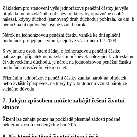
Základem pro stanovení výše jednorázové peněžní částky je výše
příplatku nebo zvláštního příspěvku, který by oprávněné osobě
náležel, kdyby důchod (stanovený druh důchodu) pobírala, ke dni, k
němuž na ni oprávněné osobě vznikl nárok.
Nárok na jednorázovou peněžní částku vzniká ke dni splnění
podmínek pro její poskytnutí, nejdříve však dnem 1.7.2009.
S výjimkou osob, které žádají o jednorázovou peněžní částku
nahrazující příplatek nebo zvláštní příspěvek náležející k vdovskému
či vdoveckému důchodu, je nárok na jednorázovou peněžní částku
podmíněn dosažením věku 65 let.
Přiznáním jednorázové peněžní částky zaniká nárok na příplatek
nebo zvláštní příspěvek, na který by v budoucnu vznikl nárok ze
stejného důvodu.
7. Jakým způsobem můžete zahájit řešení životní
situace
Řízení lze zahájit pouze na podkladě písemné žádosti podané
některou z osob uvedených v bodě 05.
8. Na které instituci životní situaci řešit