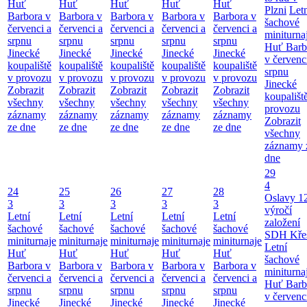
Huť
Huť
Huť
Huť
Huť
Plzni
Let
Barbora v
Barbora v
Barbora v
Barbora v
Barbora v
šachové
červenci a
červenci a
červenci a
červenci a
červenci a
miniturna
srpnu
srpnu
srpnu
srpnu
srpnu
Huť Barb
Jinecké
Jinecké
Jinecké
Jinecké
Jinecké
v červenc
koupaliště
koupaliště
koupaliště
koupaliště
koupaliště
srpnu
v provozu
v provozu
v provozu
v provozu
v provozu
Jinecké
Zobrazit
Zobrazit
Zobrazit
Zobrazit
Zobrazit
koupališt
všechny
všechny
všechny
všechny
všechny
provozu
záznamy
záznamy
záznamy
záznamy
záznamy
Zobrazit
ze dne
ze dne
ze dne
ze dne
ze dne
všechny
záznamy 
dne
29
4
24
25
26
27
28
Oslavy 1
3
3
3
3
3
výročí
Letní
Letní
Letní
Letní
Letní
založení
šachové
šachové
šachové
šachové
šachové
SDH Kře
miniturnaje
miniturnaje
miniturnaje
miniturnaje
miniturnaje
Letní
Huť
Huť
Huť
Huť
Huť
šachové
Barbora v
Barbora v
Barbora v
Barbora v
Barbora v
miniturna
červenci a
červenci a
červenci a
červenci a
červenci a
Huť Barb
srpnu
srpnu
srpnu
srpnu
srpnu
v červenc
Jinecké
Jinecké
Jinecké
Jinecké
Jinecké