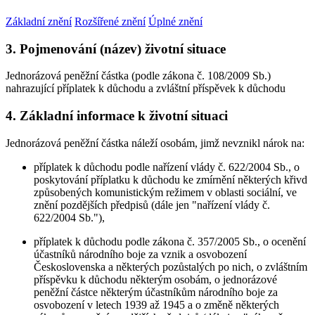
Základní znění
Rozšířené znění
Úplné znění
3. Pojmenování (název) životní situace
Jednorázová peněžní částka (podle zákona č. 108/2009 Sb.)
nahrazující příplatek k důchodu a zvláštní příspěvek k důchodu
4. Základní informace k životní situaci
Jednorázová peněžní částka náleží osobám, jimž nevznikl nárok na:
příplatek k důchodu podle nařízení vlády č. 622/2004 Sb., o
poskytování příplatku k důchodu ke zmírnění některých křivd
způsobených komunistickým režimem v oblasti sociální, ve
znění pozdějších předpisů (dále jen "nařízení vlády č.
622/2004 Sb."),
příplatek k důchodu podle zákona č. 357/2005 Sb., o ocenění
účastníků národního boje za vznik a osvobození
Československa a některých pozůstalých po nich, o zvláštním
příspěvku k důchodu některým osobám, o jednorázové
peněžní částce některým účastníkům národního boje za
osvobození v letech 1939 až 1945 a o změně některých