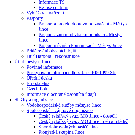
Informace TS
Re-use centrum
Vyhlášky a nařízení
Pasporty
Pasport a projekt dopravního značení - Městys
Jince
Pasport - zimní údržba komunikací - Městys
Jince
Pasport místních komunikací - Městys Jince
Přidělování obecních bytů
Huť Barbora - rekonstrukce
Úřad městyse Jince
Povinné informace
Poskytování informací dle zák. č. 106⁄1999 Sb.
Úřední deska
E-podatelna
Czech Point
Informace o ochraně osobních údajů
Služby a organizace
Vodohospodářské služby městyse Jince
Společenské a zájmové organizace
Český rybářský svaz, MO Jince - dospělí
Český rybářský svaz, MO Jince - děti a mládež
Sbor dobrovolných hasičů Jince
Pionýrská skupina Jince