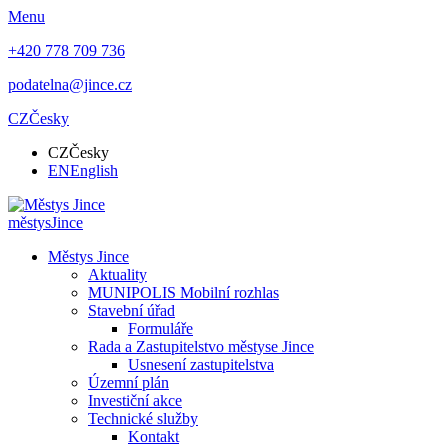
Menu
+420 778 709 736
podatelna@jince.cz
CZ
Česky
CZ
Česky
EN
English
městys
Jince
Městys Jince
Aktuality
MUNIPOLIS Mobilní rozhlas
Stavební úřad
Formuláře
Rada a Zastupitelstvo městyse Jince
Usnesení zastupitelstva
Územní plán
Investiční akce
Technické služby
Kontakt