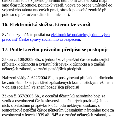
částka nahradit a z jakého právního titulu o ni žadatel žádá (např.
jako účastník odboje, politický vězeň, vdova po osobě umístěné do
vojenského tábora nucených prací, sirotek po osobě zemřelé při
pokusu o překročení státních hranic atd.).
16. Elektronická služba, kterou lze využít
Své dotazy můžete posílat na
elektronické podatelny jednotlivých
pracovišť České správy sociálního zabezpečení
.
17. Podle kterého právního předpisu se postupuje
Zákon č. 108/2009 Sb., o jednorázové peněžní částce nahrazující
příplatek k důchodu a zvláštní příspěvek k důchodu a o změně
některých zákonů, ve znění pozdějších předpisů
Nařízení vlády č. 622/2004 Sb., o poskytování příplatku k důchodu
ke zmírnění některých křivd způsobených komunistickým režimem
v oblasti sociální, ve znění pozdějších předpisů
Zákon č. 357/2005 Sb., o ocenění účastníků národního boje za
vznik a osvobození Československa a některých pozůstalých po
nich, o zvláštním příspěvku k důchodu některým osobám, o
jednorázové peněžní částce některým účastníkům národního boje za
osvobození v letech 1939 až 1945 a o změně některých zákonů, ve