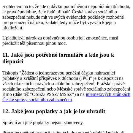
S ohledem na to, že jde o dávku podmíněnou nepobíráním důchodu,
je pravděpodobné, že v řadě případů Česká správa sociálního
zabezpečení nebude mít ve svých evidencích podklady rozhodné
pro posouzení nároku; žadatel tedy může být vyzván k jejich
předložení.
Uplatňuje-li nárok za oprávněnou osobu její zmocněnec, musí
předložit též písemnou plnou moc.
11. Jaké jsou potřebné formuláře a kde jsou k
dispozici
Tiskopis "Žádost o jednorázovou peněžní částku nahrazující
příplatky a zvláštní příspěvek k důchodu (JPČ)" je k dispozici na
všech okresních správách sociálního zabezpečení, Pražské správě
sociálního zabezpečení nebo Městské správě sociálního zabezpečení
Brno (dále též "OSSZ/ PSSZ/ MSSZ") a na
internetových stránkách
České správy sociálního zabezpečení
.
12. Jaké jsou poplatky a jak je lze uhradit
Správní ani jiné poplatky nejsou stanoveny.
Případné ověření pravosti listinných dokumentů překládaných při