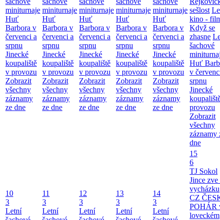
šachové
šachové
šachové
šachové
šachové
Rejkovic
miniturnaje
miniturnaje
miniturnaje
miniturnaje
miniturnaje
sešlost
Le
Huť
Huť
Huť
Huť
Huť
kino - fil
Barbora v
Barbora v
Barbora v
Barbora v
Barbora v
Když se
červenci a
červenci a
červenci a
červenci a
červenci a
zhasne
Le
srpnu
srpnu
srpnu
srpnu
srpnu
šachové
Jinecké
Jinecké
Jinecké
Jinecké
Jinecké
miniturna
koupaliště
koupaliště
koupaliště
koupaliště
koupaliště
Huť Barb
v provozu
v provozu
v provozu
v provozu
v provozu
v červenc
Zobrazit
Zobrazit
Zobrazit
Zobrazit
Zobrazit
srpnu
všechny
všechny
všechny
všechny
všechny
Jinecké
záznamy
záznamy
záznamy
záznamy
záznamy
koupališt
ze dne
ze dne
ze dne
ze dne
ze dne
provozu
Zobrazit
všechny
záznamy 
dne
15
6
TJ Sokol
Jince zve
vycházku
10
11
12
13
14
CZ ČES
3
3
3
3
3
POHÁR 
Letní
Letní
Letní
Letní
Letní
loveckém
šachové
šachové
šachové
šachové
šachové