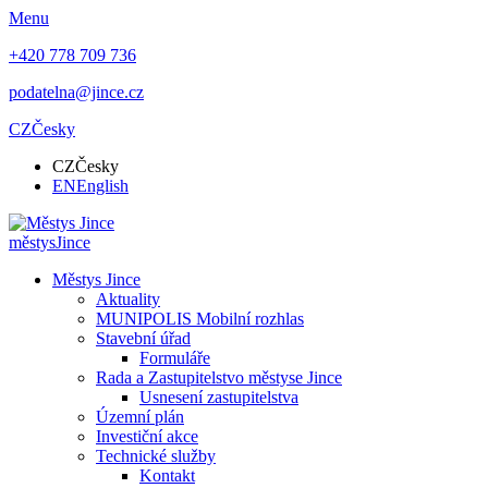
Menu
+420 778 709 736
podatelna@jince.cz
CZ
Česky
CZ
Česky
EN
English
městys
Jince
Městys Jince
Aktuality
MUNIPOLIS Mobilní rozhlas
Stavební úřad
Formuláře
Rada a Zastupitelstvo městyse Jince
Usnesení zastupitelstva
Územní plán
Investiční akce
Technické služby
Kontakt