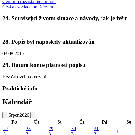
Centrum mezistátních úhrad
Česká asociace pojišťoven
24. Související životní situace a návody, jak je řešit
28. Popis byl naposledy aktualizován
03.08.2015
29. Datum konce platnosti popisu
Bez časového omezení.
Praktické info
Kalendář
Srpen
2026
Po
Út
St
Čt
Pá
So
27
28
29
30
31
1
3
3
3
3
3