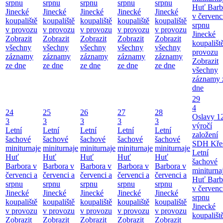
srpnu
srpnu
srpnu
srpnu
srpnu
Huť Barb
Jinecké
Jinecké
Jinecké
Jinecké
Jinecké
v červenc
koupaliště
koupaliště
koupaliště
koupaliště
koupaliště
srpnu
v provozu
v provozu
v provozu
v provozu
v provozu
Jinecké
Zobrazit
Zobrazit
Zobrazit
Zobrazit
Zobrazit
koupališt
všechny
všechny
všechny
všechny
všechny
provozu
záznamy
záznamy
záznamy
záznamy
záznamy
Zobrazit
ze dne
ze dne
ze dne
ze dne
ze dne
všechny
záznamy 
dne
29
4
24
25
26
27
28
Oslavy 1
3
3
3
3
3
výročí
Letní
Letní
Letní
Letní
Letní
založení
šachové
šachové
šachové
šachové
šachové
SDH Kře
miniturnaje
miniturnaje
miniturnaje
miniturnaje
miniturnaje
Letní
Huť
Huť
Huť
Huť
Huť
šachové
Barbora v
Barbora v
Barbora v
Barbora v
Barbora v
miniturna
červenci a
červenci a
červenci a
červenci a
červenci a
Huť Barb
srpnu
srpnu
srpnu
srpnu
srpnu
v červenc
Jinecké
Jinecké
Jinecké
Jinecké
Jinecké
srpnu
koupaliště
koupaliště
koupaliště
koupaliště
koupaliště
Jinecké
v provozu
v provozu
v provozu
v provozu
v provozu
koupališt
Zobrazit
Zobrazit
Zobrazit
Zobrazit
Zobrazit