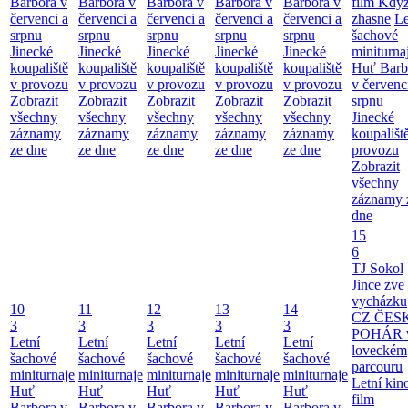
Barbora v
Barbora v
Barbora v
Barbora v
Barbora v
film Když
červenci a
červenci a
červenci a
červenci a
červenci a
zhasne
Le
srpnu
srpnu
srpnu
srpnu
srpnu
šachové
Jinecké
Jinecké
Jinecké
Jinecké
Jinecké
miniturna
koupaliště
koupaliště
koupaliště
koupaliště
koupaliště
Huť Barb
v provozu
v provozu
v provozu
v provozu
v provozu
v červenc
Zobrazit
Zobrazit
Zobrazit
Zobrazit
Zobrazit
srpnu
všechny
všechny
všechny
všechny
všechny
Jinecké
záznamy
záznamy
záznamy
záznamy
záznamy
koupališt
ze dne
ze dne
ze dne
ze dne
ze dne
provozu
Zobrazit
všechny
záznamy 
dne
15
6
TJ Sokol
Jince zve
vycházku
10
11
12
13
14
CZ ČES
3
3
3
3
3
POHÁR 
Letní
Letní
Letní
Letní
Letní
loveckém
šachové
šachové
šachové
šachové
šachové
parcouru
miniturnaje
miniturnaje
miniturnaje
miniturnaje
miniturnaje
Letní kino
Huť
Huť
Huť
Huť
Huť
film
Barbora v
Barbora v
Barbora v
Barbora v
Barbora v