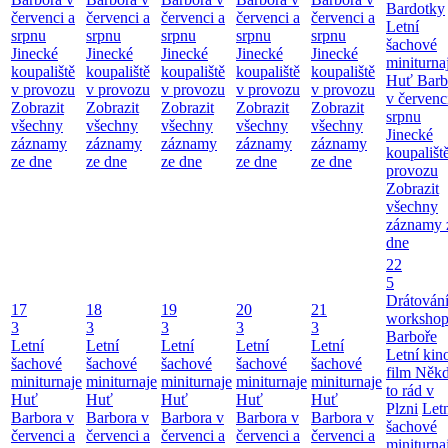
Bardotky
červenci a
červenci a
červenci a
červenci a
červenci a
Letní
srpnu
srpnu
srpnu
srpnu
srpnu
šachové
Jinecké
Jinecké
Jinecké
Jinecké
Jinecké
miniturna
koupaliště
koupaliště
koupaliště
koupaliště
koupaliště
Huť Barb
v provozu
v provozu
v provozu
v provozu
v provozu
v červenc
Zobrazit
Zobrazit
Zobrazit
Zobrazit
Zobrazit
srpnu
všechny
všechny
všechny
všechny
všechny
Jinecké
záznamy
záznamy
záznamy
záznamy
záznamy
koupališt
ze dne
ze dne
ze dne
ze dne
ze dne
provozu
Zobrazit
všechny
záznamy 
dne
22
5
Drátování
17
18
19
20
21
workshop
3
3
3
3
3
Barboře
Letní
Letní
Letní
Letní
Letní
Letní kino
šachové
šachové
šachové
šachové
šachové
film Něk
miniturnaje
miniturnaje
miniturnaje
miniturnaje
miniturnaje
to rád v
Huť
Huť
Huť
Huť
Huť
Plzni
Let
Barbora v
Barbora v
Barbora v
Barbora v
Barbora v
šachové
červenci a
červenci a
červenci a
červenci a
červenci a
miniturna