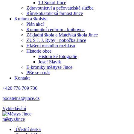
TJ Sokol Jince
Zdravotnictví a pečovatelská služba
Římskokatolická farnost Jince
Kultura a školství
Plán akcí
Komunitní centrum - knihovna
Základní škola a Mateřská škola Jince
ZUŠ J. J. Ryby - pobočka Jince
Hlášení místního rozhlasu
Historie obce
Historické fotografie
Josef Slavík
E-kroniky městyse Jince
Píše se o nás
Kontakt
+420 778 709 736
podatelna@jince.cz
Vyhledávání
městys
Jince
Úřední deska