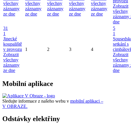
provozu
všechny
všechny
všechny
všechny
všechny
Zobrazit
záznamy
záznamy
záznamy
záznamy
záznamy
všechny
ze dne
ze dne
ze dne
ze dne
ze dne
záznamy 
dne
31
5
1
1
Jinecké
Sousedsk
koupaliště
setkání s
v provozu
1
2
3
4
cimbálov
Zobrazit
Zobrazit
všechny
všechny
záznamy
záznamy 
ze dne
dne
Mobilní aplikace
Sledujte informace z našeho webu v
mobilní aplikaci –
V OBRAZE.
Odstávky elektřiny