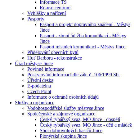
Informace TS
Re-use centrum
Vyhlášky a nařízení
Pasporty
Pasport a projekt dopravního značení - Městys
Jince
Pasport - zimní údržba komunikací - Městys
Jince
Pasport místních komunikací - Městys Jince
Přidělování obecních bytů
Huť Barbora - rekonstrukce
Úřad městyse Jince
Povinné informace
Poskytování informací dle zák. č. 106⁄1999 Sb.
Úřední deska
E-podatelna
Czech Point
Informace o ochraně osobních údajů
Služby a organizace
Vodohospodářské služby městyse Jince
Společenské a zájmové organizace
Český rybářský svaz, MO Jince - dospělí
Český rybářský svaz, MO Jince - děti a mládež
Sbor dobrovolných hasičů Jince
Pionýrská skupina Jince