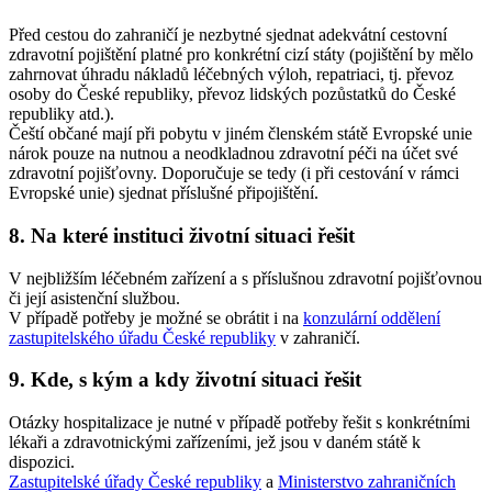
Před cestou do zahraničí je nezbytné sjednat adekvátní cestovní
zdravotní pojištění platné pro konkrétní cizí státy (pojištění by mělo
zahrnovat úhradu nákladů léčebných výloh, repatriaci, tj. převoz
osoby do České republiky, převoz lidských pozůstatků do České
republiky atd.).
Čeští občané mají při pobytu v jiném členském státě Evropské unie
nárok pouze na nutnou a neodkladnou zdravotní péči na účet své
zdravotní pojišťovny. Doporučuje se tedy (i při cestování v rámci
Evropské unie) sjednat příslušné připojištění.
8. Na které instituci životní situaci řešit
V nejbližším léčebném zařízení a s příslušnou zdravotní pojišťovnou
či její asistenční službou.
V případě potřeby je možné se obrátit i na
konzulární oddělení
zastupitelského úřadu České republiky
v zahraničí.
9. Kde, s kým a kdy životní situaci řešit
Otázky hospitalizace je nutné v případě potřeby řešit s konkrétními
lékaři a zdravotnickými zařízeními, jež jsou v daném státě k
dispozici.
Zastupitelské úřady České republiky
a
Ministerstvo zahraničních