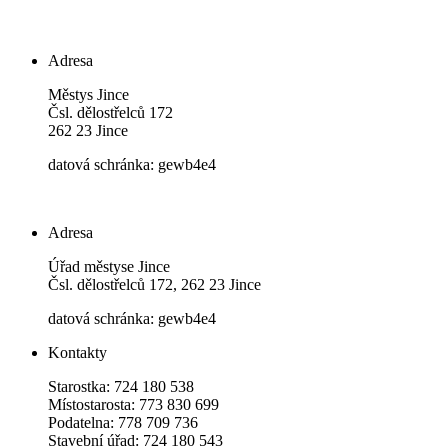
Adresa
Městys Jince
Čsl. dělostřelců 172
262 23 Jince
datová schránka: gewb4e4
Adresa
Úřad městyse Jince
Čsl. dělostřelců 172, 262 23 Jince
datová schránka: gewb4e4
Kontakty
Starostka: 724 180 538
Místostarosta: 773 830 699
Podatelna: 778 709 736
Stavební úřad: 724 180 543