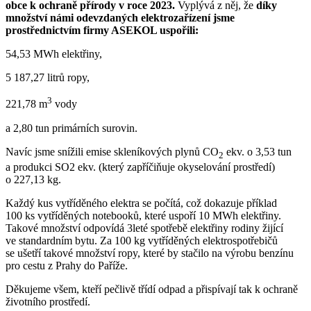
obce k ochraně přírody v roce 2023.
Vyplývá z něj, že
díky
množství námi odevzdaných elektrozařízení jsme
prostřednictvím firmy ASEKOL uspořili:
54,53 MWh elektřiny,
5 187,27 litrů ropy,
3
221,78 m
vody
a 2,80 tun primárních surovin.
Navíc jsme snížili emise skleníkových plynů CO
ekv. o 3,53 tun
2
a produkci SO2 ekv. (který zapříčiňuje okyselování prostředí)
o 227,13 kg.
Každý kus vytříděného elektra se počítá, což dokazuje příklad
100 ks vytříděných notebooků, které uspoří 10 MWh elektřiny.
Takové množství odpovídá 3leté spotřebě elektřiny rodiny žijící
ve standardním bytu. Za 100 kg vytříděných elektrospotřebičů
se ušetří takové množství ropy, které by stačilo na výrobu benzínu
pro cestu z Prahy do Paříže.
Děkujeme všem, kteří pečlivě třídí odpad a přispívají tak k ochraně
životního prostředí.