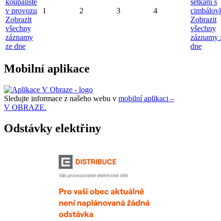
koupaliště
setkání s
v provozu
1
2
3
4
cimbálov
Zobrazit
Zobrazit
všechny
všechny
záznamy
záznamy 
ze dne
dne
Mobilní aplikace
Sledujte informace z našeho webu v
mobilní aplikaci –
V OBRAZE.
Odstávky elektřiny