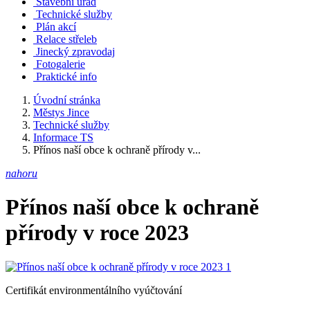
Stavební úřad
Technické služby
Plán akcí
Relace střeleb
Jinecký zpravodaj
Fotogalerie
Praktické info
Úvodní stránka
Městys Jince
Technické služby
Informace TS
Přínos naší obce k ochraně přírody v...
nahoru
Přínos naší obce k ochraně
přírody v roce 2023
Certifikát environmentálního vyúčtování