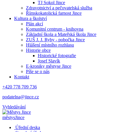
TJ Sokol Jince
Zdravotnictví a pečovatelská služba
Římskokatolická farnost Jince
Kultura a školství
Plán akcí
Komunitní centrum - knihovna
Základní škola a Mateřská škola Jince
ZUŠ J. J. Ryby - pobočka Jince
Hlášení místního rozhlasu
Historie obce
Historické fotografie
Josef Slavík
E-kroniky městyse Jince
Píše se o nás
Kontakt
+420 778 709 736
podatelna@jince.cz
Vyhledávání
městys
Jince
Úřední deska