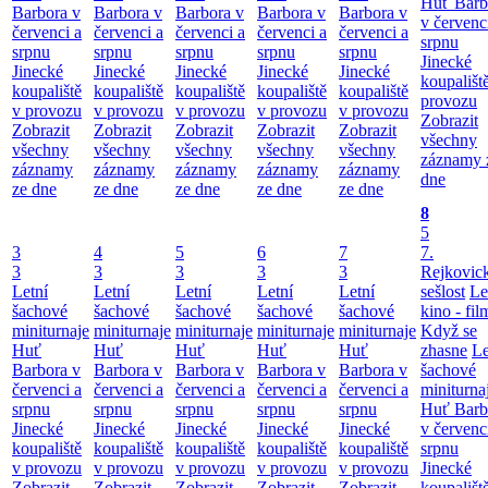
Huť Barb
Barbora v
Barbora v
Barbora v
Barbora v
Barbora v
v červenc
červenci a
červenci a
červenci a
červenci a
červenci a
srpnu
srpnu
srpnu
srpnu
srpnu
srpnu
Jinecké
Jinecké
Jinecké
Jinecké
Jinecké
Jinecké
koupališt
koupaliště
koupaliště
koupaliště
koupaliště
koupaliště
provozu
v provozu
v provozu
v provozu
v provozu
v provozu
Zobrazit
Zobrazit
Zobrazit
Zobrazit
Zobrazit
Zobrazit
všechny
všechny
všechny
všechny
všechny
všechny
záznamy 
záznamy
záznamy
záznamy
záznamy
záznamy
dne
ze dne
ze dne
ze dne
ze dne
ze dne
8
5
3
4
5
6
7
7.
3
3
3
3
3
Rejkovic
Letní
Letní
Letní
Letní
Letní
sešlost
Le
šachové
šachové
šachové
šachové
šachové
kino - fil
miniturnaje
miniturnaje
miniturnaje
miniturnaje
miniturnaje
Když se
Huť
Huť
Huť
Huť
Huť
zhasne
Le
Barbora v
Barbora v
Barbora v
Barbora v
Barbora v
šachové
červenci a
červenci a
červenci a
červenci a
červenci a
miniturna
srpnu
srpnu
srpnu
srpnu
srpnu
Huť Barb
Jinecké
Jinecké
Jinecké
Jinecké
Jinecké
v červenc
koupaliště
koupaliště
koupaliště
koupaliště
koupaliště
srpnu
v provozu
v provozu
v provozu
v provozu
v provozu
Jinecké
Zobrazit
Zobrazit
Zobrazit
Zobrazit
Zobrazit
koupališt