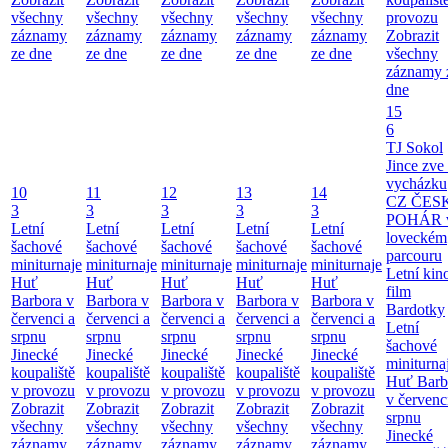
všechny
všechny
všechny
všechny
všechny
provozu
záznamy
záznamy
záznamy
záznamy
záznamy
Zobrazit
ze dne
ze dne
ze dne
ze dne
ze dne
všechny
záznamy 
dne
15
6
TJ Sokol
Jince zve
vycházku
10
11
12
13
14
CZ ČES
3
3
3
3
3
POHÁR 
Letní
Letní
Letní
Letní
Letní
loveckém
šachové
šachové
šachové
šachové
šachové
parcouru
miniturnaje
miniturnaje
miniturnaje
miniturnaje
miniturnaje
Letní kino
Huť
Huť
Huť
Huť
Huť
film
Barbora v
Barbora v
Barbora v
Barbora v
Barbora v
Bardotky
červenci a
červenci a
červenci a
červenci a
červenci a
Letní
srpnu
srpnu
srpnu
srpnu
srpnu
šachové
Jinecké
Jinecké
Jinecké
Jinecké
Jinecké
miniturna
koupaliště
koupaliště
koupaliště
koupaliště
koupaliště
Huť Barb
v provozu
v provozu
v provozu
v provozu
v provozu
v červenc
Zobrazit
Zobrazit
Zobrazit
Zobrazit
Zobrazit
srpnu
všechny
všechny
všechny
všechny
všechny
Jinecké
záznamy
záznamy
záznamy
záznamy
záznamy