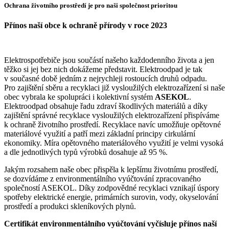
Ochrana životního prostředí je pro naši společnost prioritou
Přínos naší obce k ochraně přírody v roce 2023
Elektrospotřebiče jsou součástí našeho každodenního života a jen
těžko si jej bez nich dokážeme představit. Elektroodpad je tak
v současné době jedním z nejrychleji rostoucích druhů odpadu.
Pro zajištění sběru a recyklaci již vysloužilých elektrozařízení si naše
obec vybrala ke spolupráci i kolektivní systém
ASEKOL
.
Elektroodpad obsahuje řadu zdraví škodlivých materiálů a díky
zajištění správné recyklace vysloužilých elektrozařízení přispíváme
k ochraně životního prostředí. Recyklace navíc umožňuje opětovné
materiálové využití a patří mezi základní principy cirkulární
ekonomiky. Míra opětovného materiálového využití je velmi vysoká
a dle jednotlivých typů výrobků dosahuje až 95 %.
Jakým rozsahem naše obec přispěla k lepšímu životnímu prostředí,
se dozvídáme z environmentálního vyúčtování zpracovaného
společností ASEKOL. Díky zodpovědné recyklaci vznikají úspory
spotřeby elektrické energie, primárních surovin, vody, okyselování
prostředí a produkci skleníkových plynů.
Certifikát environmentálního vyúčtování vyčísluje přínos naší