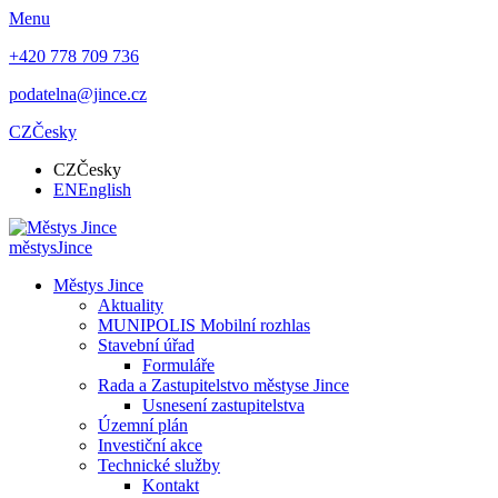
Menu
+420 778 709 736
podatelna@jince.cz
CZ
Česky
CZ
Česky
EN
English
městys
Jince
Městys Jince
Aktuality
MUNIPOLIS Mobilní rozhlas
Stavební úřad
Formuláře
Rada a Zastupitelstvo městyse Jince
Usnesení zastupitelstva
Územní plán
Investiční akce
Technické služby
Kontakt