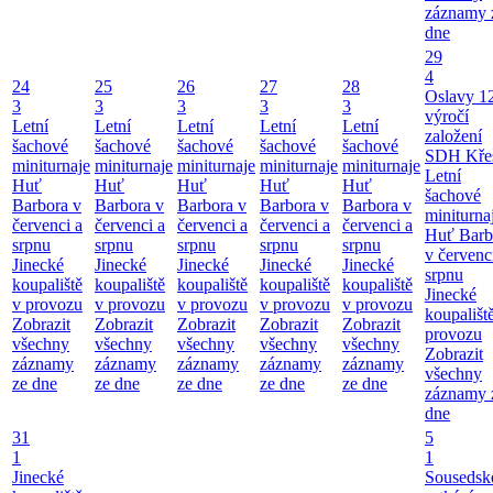
záznamy 
dne
29
4
24
25
26
27
28
Oslavy 1
3
3
3
3
3
výročí
Letní
Letní
Letní
Letní
Letní
založení
šachové
šachové
šachové
šachové
šachové
SDH Kře
miniturnaje
miniturnaje
miniturnaje
miniturnaje
miniturnaje
Letní
Huť
Huť
Huť
Huť
Huť
šachové
Barbora v
Barbora v
Barbora v
Barbora v
Barbora v
miniturna
červenci a
červenci a
červenci a
červenci a
červenci a
Huť Barb
srpnu
srpnu
srpnu
srpnu
srpnu
v červenc
Jinecké
Jinecké
Jinecké
Jinecké
Jinecké
srpnu
koupaliště
koupaliště
koupaliště
koupaliště
koupaliště
Jinecké
v provozu
v provozu
v provozu
v provozu
v provozu
koupališt
Zobrazit
Zobrazit
Zobrazit
Zobrazit
Zobrazit
provozu
všechny
všechny
všechny
všechny
všechny
Zobrazit
záznamy
záznamy
záznamy
záznamy
záznamy
všechny
ze dne
ze dne
ze dne
ze dne
ze dne
záznamy 
dne
31
5
1
1
Jinecké
Sousedsk