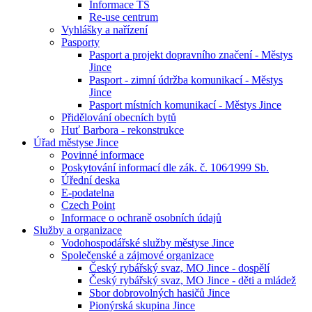
Informace TS
Re-use centrum
Vyhlášky a nařízení
Pasporty
Pasport a projekt dopravního značení - Městys
Jince
Pasport - zimní údržba komunikací - Městys
Jince
Pasport místních komunikací - Městys Jince
Přidělování obecních bytů
Huť Barbora - rekonstrukce
Úřad městyse Jince
Povinné informace
Poskytování informací dle zák. č. 106⁄1999 Sb.
Úřední deska
E-podatelna
Czech Point
Informace o ochraně osobních údajů
Služby a organizace
Vodohospodářské služby městyse Jince
Společenské a zájmové organizace
Český rybářský svaz, MO Jince - dospělí
Český rybářský svaz, MO Jince - děti a mládež
Sbor dobrovolných hasičů Jince
Pionýrská skupina Jince