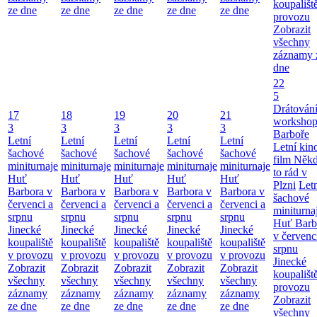
koupališt
ze dne
ze dne
ze dne
ze dne
ze dne
provozu
Zobrazit
všechny
záznamy 
dne
22
5
Drátování
17
18
19
20
21
workshop
3
3
3
3
3
Barboře
Letní
Letní
Letní
Letní
Letní
Letní kino
šachové
šachové
šachové
šachové
šachové
film Něk
miniturnaje
miniturnaje
miniturnaje
miniturnaje
miniturnaje
to rád v
Huť
Huť
Huť
Huť
Huť
Plzni
Let
Barbora v
Barbora v
Barbora v
Barbora v
Barbora v
šachové
červenci a
červenci a
červenci a
červenci a
červenci a
miniturna
srpnu
srpnu
srpnu
srpnu
srpnu
Huť Barb
Jinecké
Jinecké
Jinecké
Jinecké
Jinecké
v červenc
koupaliště
koupaliště
koupaliště
koupaliště
koupaliště
srpnu
v provozu
v provozu
v provozu
v provozu
v provozu
Jinecké
Zobrazit
Zobrazit
Zobrazit
Zobrazit
Zobrazit
koupališt
všechny
všechny
všechny
všechny
všechny
provozu
záznamy
záznamy
záznamy
záznamy
záznamy
Zobrazit
ze dne
ze dne
ze dne
ze dne
ze dne
všechny