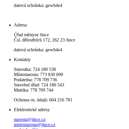
datová schránka: gewb4e4
Adresa
Úřad městyse Jince
Čsl. dělostřelců 172, 262 23 Jince
datová schránka: gewb4e4
Kontakty
Starostka: 724 180 538
Místostarosta: 773 830 699
Podatelna: 778 709 736
Stavební úřad: 724 180 543
Matrika: 778 709 744
Ochrana os. údajů: 604 216 781
Elektronické adresy
starosta@jince.cz
mistostarosta@jince.cz