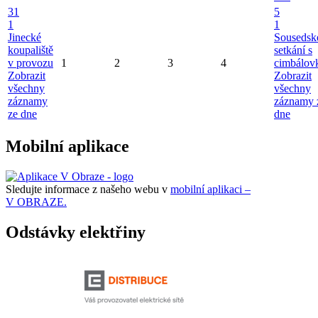
31
5
1
1
Jinecké
Sousedsk
koupaliště
setkání s
v provozu
1
2
3
4
cimbálov
Zobrazit
Zobrazit
všechny
všechny
záznamy
záznamy 
ze dne
dne
Mobilní aplikace
Sledujte informace z našeho webu v
mobilní aplikaci –
V OBRAZE.
Odstávky elektřiny