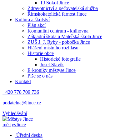
TJ Sokol Jince
Zdravotnictví a pečovatelská služba
Římskokatolická farnost Jince
Kultura a školství
Plán akcí
Komunitní centrum - knihovna
Základní škola a Mateřská škola Jince
ZUŠ J. J. Ryby - pobočka Jince
Hlášení místního rozhlasu
Historie obce
Historické fotografie
Josef Slavík
E-kroniky městyse Jince
Píše se o nás
Kontakt
+420 778 709 736
podatelna@jince.cz
Vyhledávání
městys
Jince
Úřední deska