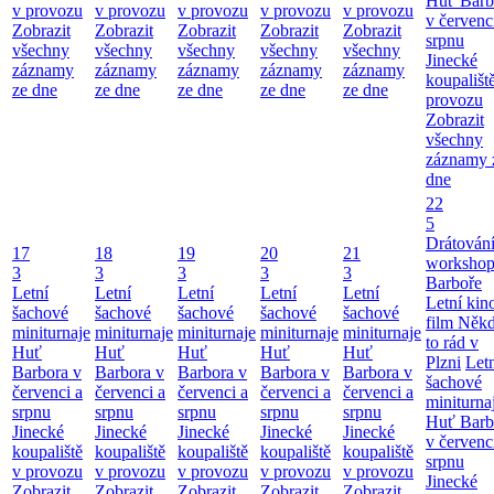
Huť Barb
v provozu
v provozu
v provozu
v provozu
v provozu
v červenc
Zobrazit
Zobrazit
Zobrazit
Zobrazit
Zobrazit
srpnu
všechny
všechny
všechny
všechny
všechny
Jinecké
záznamy
záznamy
záznamy
záznamy
záznamy
koupališt
ze dne
ze dne
ze dne
ze dne
ze dne
provozu
Zobrazit
všechny
záznamy 
dne
22
5
Drátování
17
18
19
20
21
workshop
3
3
3
3
3
Barboře
Letní
Letní
Letní
Letní
Letní
Letní kino
šachové
šachové
šachové
šachové
šachové
film Něk
miniturnaje
miniturnaje
miniturnaje
miniturnaje
miniturnaje
to rád v
Huť
Huť
Huť
Huť
Huť
Plzni
Let
Barbora v
Barbora v
Barbora v
Barbora v
Barbora v
šachové
červenci a
červenci a
červenci a
červenci a
červenci a
miniturna
srpnu
srpnu
srpnu
srpnu
srpnu
Huť Barb
Jinecké
Jinecké
Jinecké
Jinecké
Jinecké
v červenc
koupaliště
koupaliště
koupaliště
koupaliště
koupaliště
srpnu
v provozu
v provozu
v provozu
v provozu
v provozu
Jinecké
Zobrazit
Zobrazit
Zobrazit
Zobrazit
Zobrazit