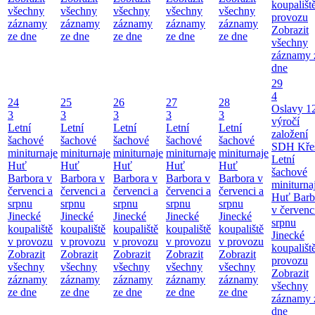
koupališt
všechny
všechny
všechny
všechny
všechny
provozu
záznamy
záznamy
záznamy
záznamy
záznamy
Zobrazit
ze dne
ze dne
ze dne
ze dne
ze dne
všechny
záznamy 
dne
29
4
24
25
26
27
28
Oslavy 1
3
3
3
3
3
výročí
Letní
Letní
Letní
Letní
Letní
založení
šachové
šachové
šachové
šachové
šachové
SDH Kře
miniturnaje
miniturnaje
miniturnaje
miniturnaje
miniturnaje
Letní
Huť
Huť
Huť
Huť
Huť
šachové
Barbora v
Barbora v
Barbora v
Barbora v
Barbora v
miniturna
červenci a
červenci a
červenci a
červenci a
červenci a
Huť Barb
srpnu
srpnu
srpnu
srpnu
srpnu
v červenc
Jinecké
Jinecké
Jinecké
Jinecké
Jinecké
srpnu
koupaliště
koupaliště
koupaliště
koupaliště
koupaliště
Jinecké
v provozu
v provozu
v provozu
v provozu
v provozu
koupališt
Zobrazit
Zobrazit
Zobrazit
Zobrazit
Zobrazit
provozu
všechny
všechny
všechny
všechny
všechny
Zobrazit
záznamy
záznamy
záznamy
záznamy
záznamy
všechny
ze dne
ze dne
ze dne
ze dne
ze dne
záznamy 
dne