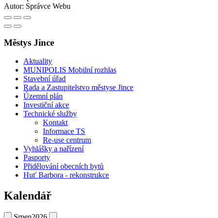
Autor:
Správce Webu
Městys Jince
Aktuality
MUNIPOLIS Mobilní rozhlas
Stavební úřad
Rada a Zastupitelstvo městyse Jince
Územní plán
Investiční akce
Technické služby
Kontakt
Informace TS
Re-use centrum
Vyhlášky a nařízení
Pasporty
Přidělování obecních bytů
Huť Barbora - rekonstrukce
Kalendář
Srpen
2026