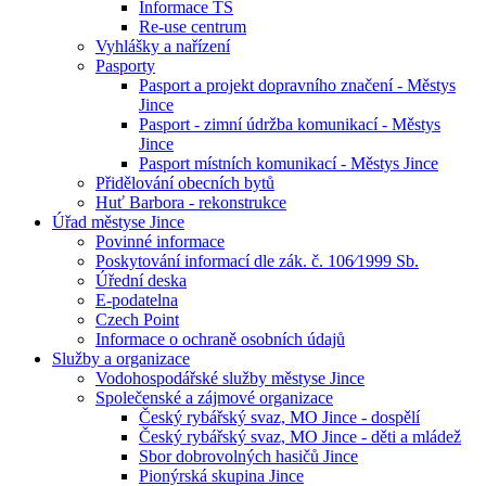
Informace TS
Re-use centrum
Vyhlášky a nařízení
Pasporty
Pasport a projekt dopravního značení - Městys
Jince
Pasport - zimní údržba komunikací - Městys
Jince
Pasport místních komunikací - Městys Jince
Přidělování obecních bytů
Huť Barbora - rekonstrukce
Úřad městyse Jince
Povinné informace
Poskytování informací dle zák. č. 106⁄1999 Sb.
Úřední deska
E-podatelna
Czech Point
Informace o ochraně osobních údajů
Služby a organizace
Vodohospodářské služby městyse Jince
Společenské a zájmové organizace
Český rybářský svaz, MO Jince - dospělí
Český rybářský svaz, MO Jince - děti a mládež
Sbor dobrovolných hasičů Jince
Pionýrská skupina Jince