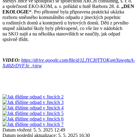
Městys Jince ve spolupráci se společností ARCH consulting, s. r. o.
a společností EKO-KOM, a. s. pořádal u hutě Barbora 28. 4.
„DEN
EKOLOGIE“
. Pro přítomné byla připravena praktická ukázka
rozboru směsného komunálního odpadu z jineckých popelnic
u rodinných domů a kontejnerů u bytových domů. Děti z prvního
stupně základní školy byly překvapené, co vše lze v nádobách
na SKO najít a na několika stanovištích se naučily, jak odpad
správně třídit.
VIDEO:
https://drive.google.com/file/d/1LJYCI0TTQKgmYawgtuA-
XdItZrDVFJe_/view
Datum vložení:
5. 5. 2025 12:49
Datum poslední aktualizace:
5. 5. 2025 16:30