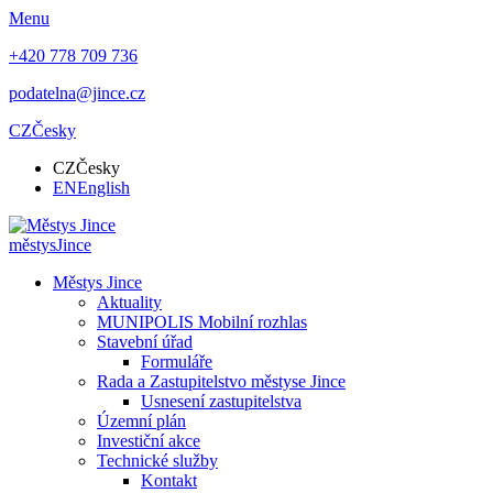
Menu
+420 778 709 736
podatelna@jince.cz
CZ
Česky
CZ
Česky
EN
English
městys
Jince
Městys Jince
Aktuality
MUNIPOLIS Mobilní rozhlas
Stavební úřad
Formuláře
Rada a Zastupitelstvo městyse Jince
Usnesení zastupitelstva
Územní plán
Investiční akce
Technické služby
Kontakt