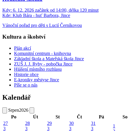
Kdy:
6. 12. 2026 začátek od 14:00, délka 120 minut
Kde:
Klub Bára - huť Barbora, Jince
Vánoční pořad pro děti s Lucií Černíkovou
Kultura a školství
Plán akcí
Komunitní centrum - knihovna
Základní škola a Mateřská škola Jince
ZUŠ J. J. Ryby - pobočka Jince
Hlášení místního rozhlasu
Historie obce
E-kroniky městyse Jince
Píše se o nás
Kalendář
Srpen
2026
Po
Út
St
Čt
Pá
So
27
28
29
30
31
1
3
3
3
3
3