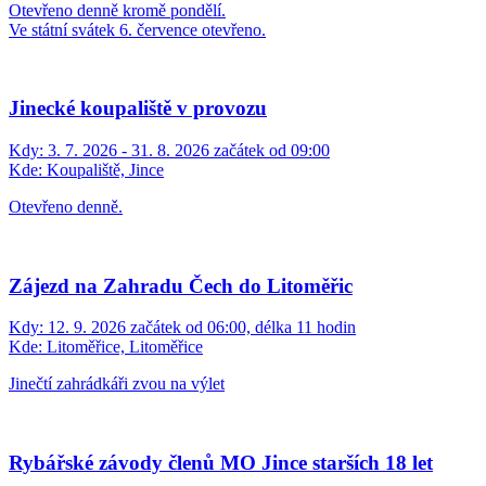
Otevřeno denně kromě pondělí.
Ve státní svátek 6. července otevřeno.
Jinecké koupaliště v provozu
Kdy:
3. 7. 2026 - 31. 8. 2026 začátek od 09:00
Kde:
Koupaliště, Jince
Otevřeno denně.
Zájezd na Zahradu Čech do Litoměřic
Kdy:
12. 9. 2026 začátek od 06:00, délka 11 hodin
Kde:
Litoměřice, Litoměřice
Jinečtí zahrádkáři zvou na výlet
Rybářské závody členů MO Jince starších 18 let