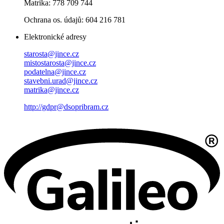
Matrika: 778 709 744
Ochrana os. údajů: 604 216 781
Elektronické adresy
starosta@jince.cz
mistostarosta@jince.cz
podatelna@jince.cz
stavebni.urad@jince.cz
matrika@jince.cz
http://gdpr@dsopribram.cz