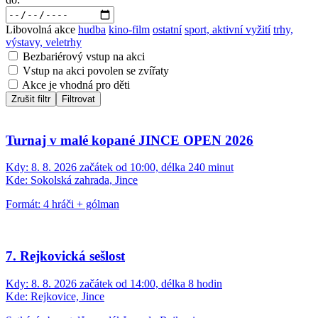
Libovolná akce
hudba
kino-film
ostatní
sport, aktivní vyžití
trhy,
výstavy, veletrhy
Bezbariérový vstup na akci
Vstup na akci povolen se zvířaty
Akce je vhodná pro děti
Zrušit filtr
Filtrovat
Turnaj v malé kopané JINCE OPEN 2026
Kdy:
8. 8. 2026 začátek od 10:00, délka 240 minut
Kde:
Sokolská zahrada, Jince
Formát: 4 hráči + gólman
7. Rejkovická sešlost
Kdy:
8. 8. 2026 začátek od 14:00, délka 8 hodin
Kde:
Rejkovice, Jince