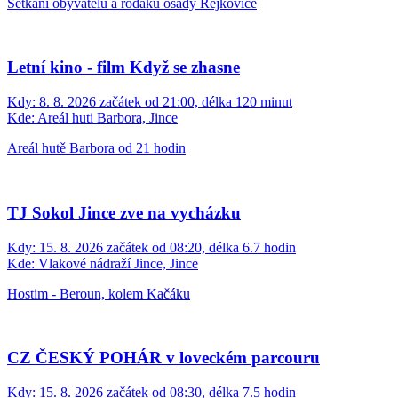
Setkání obyvatelů a rodáků osady Rejkovice
Letní kino - film Když se zhasne
Kdy:
8. 8. 2026 začátek od 21:00, délka 120 minut
Kde:
Areál huti Barbora, Jince
Areál hutě Barbora od 21 hodin
TJ Sokol Jince zve na vycházku
Kdy:
15. 8. 2026 začátek od 08:20, délka 6.7 hodin
Kde:
Vlakové nádraží Jince, Jince
Hostim - Beroun, kolem Kačáku
CZ ČESKÝ POHÁR v loveckém parcouru
Kdy:
15. 8. 2026 začátek od 08:30, délka 7.5 hodin