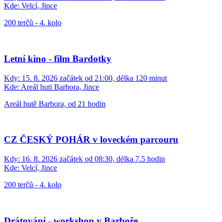
Kde:
Velcí, Jince
200 terčů - 4. kolo
Letní kino - film Bardotky
Kdy:
15. 8. 2026 začátek od 21:00, délka 120 minut
Kde:
Areál huti Barbora, Jince
Areál hutě Barbora, od 21 hodin
CZ ČESKÝ POHÁR v loveckém parcouru
Kdy:
16. 8. 2026 začátek od 08:30, délka 7.5 hodin
Kde:
Velcí, Jince
200 terčů - 4. kolo
Drátování - workshop v Barboře