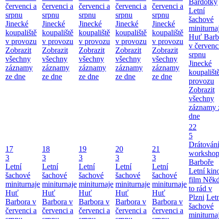
Bardotky
červenci a
červenci a
červenci a
červenci a
červenci a
Letní
srpnu
srpnu
srpnu
srpnu
srpnu
šachové
Jinecké
Jinecké
Jinecké
Jinecké
Jinecké
miniturna
koupaliště
koupaliště
koupaliště
koupaliště
koupaliště
Huť Barb
v provozu
v provozu
v provozu
v provozu
v provozu
v červenc
Zobrazit
Zobrazit
Zobrazit
Zobrazit
Zobrazit
srpnu
všechny
všechny
všechny
všechny
všechny
Jinecké
záznamy
záznamy
záznamy
záznamy
záznamy
koupališt
ze dne
ze dne
ze dne
ze dne
ze dne
provozu
Zobrazit
všechny
záznamy 
dne
22
5
Drátování
17
18
19
20
21
workshop
3
3
3
3
3
Barboře
Letní
Letní
Letní
Letní
Letní
Letní kino
šachové
šachové
šachové
šachové
šachové
film Něk
miniturnaje
miniturnaje
miniturnaje
miniturnaje
miniturnaje
to rád v
Huť
Huť
Huť
Huť
Huť
Plzni
Let
Barbora v
Barbora v
Barbora v
Barbora v
Barbora v
šachové
červenci a
červenci a
červenci a
červenci a
červenci a
miniturna