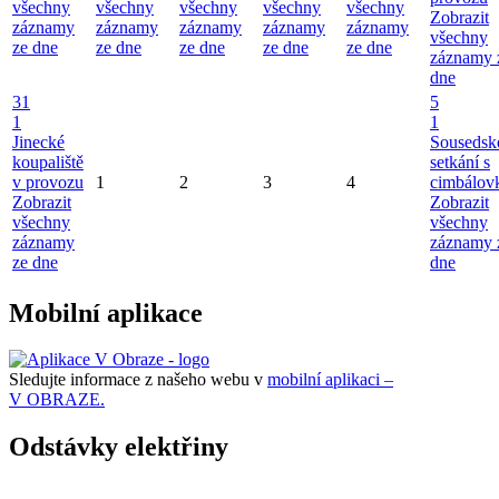
všechny
všechny
všechny
všechny
všechny
Zobrazit
záznamy
záznamy
záznamy
záznamy
záznamy
všechny
ze dne
ze dne
ze dne
ze dne
ze dne
záznamy 
dne
31
5
1
1
Jinecké
Sousedsk
koupaliště
setkání s
v provozu
1
2
3
4
cimbálov
Zobrazit
Zobrazit
všechny
všechny
záznamy
záznamy 
ze dne
dne
Mobilní aplikace
Sledujte informace z našeho webu v
mobilní aplikaci –
V OBRAZE.
Odstávky elektřiny