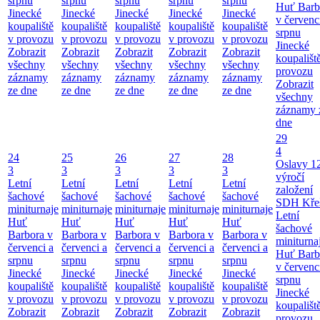
srpnu
srpnu
srpnu
srpnu
srpnu
Huť Barb
Jinecké
Jinecké
Jinecké
Jinecké
Jinecké
v červenc
koupaliště
koupaliště
koupaliště
koupaliště
koupaliště
srpnu
v provozu
v provozu
v provozu
v provozu
v provozu
Jinecké
Zobrazit
Zobrazit
Zobrazit
Zobrazit
Zobrazit
koupališt
všechny
všechny
všechny
všechny
všechny
provozu
záznamy
záznamy
záznamy
záznamy
záznamy
Zobrazit
ze dne
ze dne
ze dne
ze dne
ze dne
všechny
záznamy 
dne
29
4
24
25
26
27
28
Oslavy 1
3
3
3
3
3
výročí
Letní
Letní
Letní
Letní
Letní
založení
šachové
šachové
šachové
šachové
šachové
SDH Kře
miniturnaje
miniturnaje
miniturnaje
miniturnaje
miniturnaje
Letní
Huť
Huť
Huť
Huť
Huť
šachové
Barbora v
Barbora v
Barbora v
Barbora v
Barbora v
miniturna
červenci a
červenci a
červenci a
červenci a
červenci a
Huť Barb
srpnu
srpnu
srpnu
srpnu
srpnu
v červenc
Jinecké
Jinecké
Jinecké
Jinecké
Jinecké
srpnu
koupaliště
koupaliště
koupaliště
koupaliště
koupaliště
Jinecké
v provozu
v provozu
v provozu
v provozu
v provozu
koupališt
Zobrazit
Zobrazit
Zobrazit
Zobrazit
Zobrazit
provozu