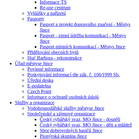
Informace TS
Re-use centrum
Vyhlášky a nařízení
Pasporty
Pasport a projekt dopravního značení - Městys
Jince
Pasport - zimní údržba komunikací - Městys
Jince
Pasport místních komunikací - Městys Jince
Přidělování obecních bytů
Huť Barbora - rekonstrukce
Úřad městyse Jince
Povinné informace
Poskytování informací dle zák. č. 106⁄1999 Sb.
Úřední deska
E-podatelna
Czech Point
Informace o ochraně osobních údajů
Služby a organizace
Vodohospodářské služby městyse Jince
Společenské a zájmové organizace
Český rybářský svaz, MO Jince - dospělí
Český rybářský svaz, MO Jince - děti a mládež
Sbor dobrovolných hasičů Jince
Pionýrská skupina Jince