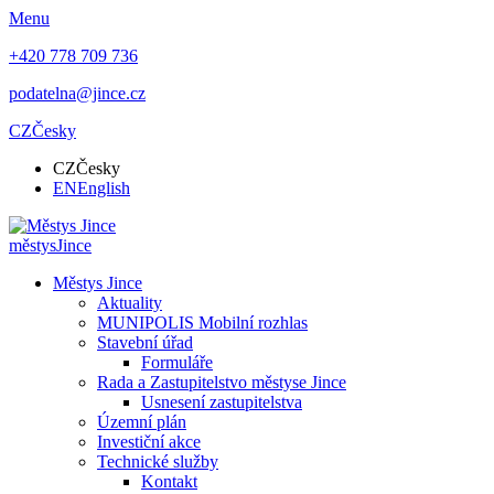
Menu
+420 778 709 736
podatelna@jince.cz
CZ
Česky
CZ
Česky
EN
English
městys
Jince
Městys Jince
Aktuality
MUNIPOLIS Mobilní rozhlas
Stavební úřad
Formuláře
Rada a Zastupitelstvo městyse Jince
Usnesení zastupitelstva
Územní plán
Investiční akce
Technické služby
Kontakt