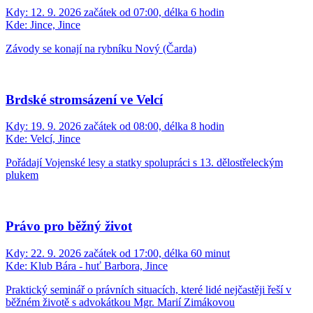
Kdy:
12. 9. 2026 začátek od 07:00, délka 6 hodin
Kde:
Jince, Jince
Závody se konají na rybníku Nový (Čarda)
Brdské stromsázení ve Velcí
Kdy:
19. 9. 2026 začátek od 08:00, délka 8 hodin
Kde:
Velcí, Jince
Pořádají Vojenské lesy a statky spolupráci s 13. dělostřeleckým
plukem
Právo pro běžný život
Kdy:
22. 9. 2026 začátek od 17:00, délka 60 minut
Kde:
Klub Bára - huť Barbora, Jince
Praktický seminář o právních situacích, které lidé nejčastěji řeší v
běžném životě s advokátkou Mgr. Marií Zimákovou