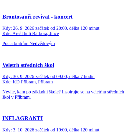
Brontosauři revival - koncert
Kdy:
26. 9. 2026 začátek od 20:00, délka 120 minut
Kde:
Areál huti Barbora, Jince
Pocta bratrům Nedvědovým
Veletrh středních škol
Kdy:
30. 9. 2026 začátek od 09:00, délka 7 hodin
Kde:
KD Příbram, Příbram
Nevíte, kam po základní škole? Inspirujte se na veletrhu středních
škol v Příbrami
INFLAGRANTI
Kdy:
3. 10. 2026 začátek od 19:00, délka 120 minut