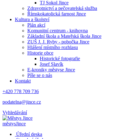
TJ Sokol Jince
Zdravotnictví a pečovatelská služba
Římskokatolická farnost Jince
Kultura a školství
Plán akcí
Komunitní centrum - knihovna
Základní škola a Mateřská škola Jince
ZUŠ J. J. Ryby - pobočka Jince
Hlášení místního rozhlasu
Historie obce
Historické fotografie
Josef Slavík
E-kroniky městyse Jince
Píše se o nás
Kontakt
+420 778 709 736
podatelna@jince.cz
Vyhledávání
městys
Jince
Úřední deska