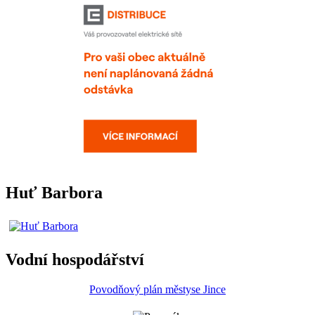
Huť Barbora
Vodní hospodářství
Povodňový plán městyse Jince