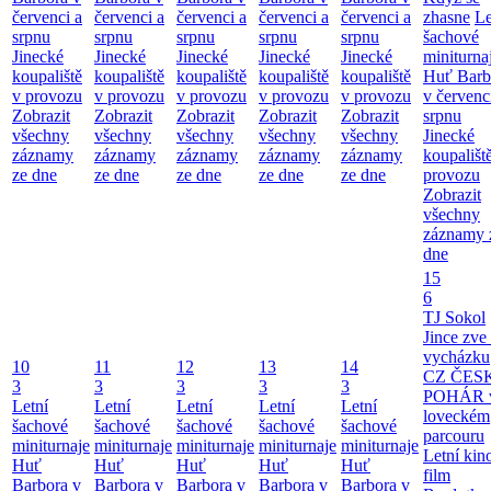
červenci a
červenci a
červenci a
červenci a
červenci a
zhasne
Le
srpnu
srpnu
srpnu
srpnu
srpnu
šachové
Jinecké
Jinecké
Jinecké
Jinecké
Jinecké
miniturna
koupaliště
koupaliště
koupaliště
koupaliště
koupaliště
Huť Barb
v provozu
v provozu
v provozu
v provozu
v provozu
v červenc
Zobrazit
Zobrazit
Zobrazit
Zobrazit
Zobrazit
srpnu
všechny
všechny
všechny
všechny
všechny
Jinecké
záznamy
záznamy
záznamy
záznamy
záznamy
koupališt
ze dne
ze dne
ze dne
ze dne
ze dne
provozu
Zobrazit
všechny
záznamy 
dne
15
6
TJ Sokol
Jince zve
vycházku
10
11
12
13
14
CZ ČES
3
3
3
3
3
POHÁR 
Letní
Letní
Letní
Letní
Letní
loveckém
šachové
šachové
šachové
šachové
šachové
parcouru
miniturnaje
miniturnaje
miniturnaje
miniturnaje
miniturnaje
Letní kino
Huť
Huť
Huť
Huť
Huť
film
Barbora v
Barbora v
Barbora v
Barbora v
Barbora v