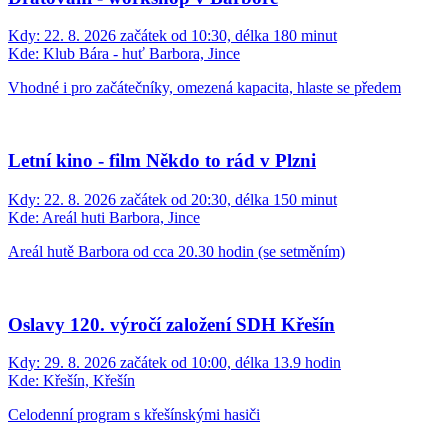
Kdy:
22. 8. 2026 začátek od 10:30, délka 180 minut
Kde:
Klub Bára - huť Barbora, Jince
Vhodné i pro začátečníky, omezená kapacita, hlaste se předem
Letní kino - film Někdo to rád v Plzni
Kdy:
22. 8. 2026 začátek od 20:30, délka 150 minut
Kde:
Areál huti Barbora, Jince
Areál hutě Barbora od cca 20.30 hodin (se setměním)
Oslavy 120. výročí založení SDH Křešín
Kdy:
29. 8. 2026 začátek od 10:00, délka 13.9 hodin
Kde:
Křešín, Křešín
Celodenní program s křešínskými hasiči