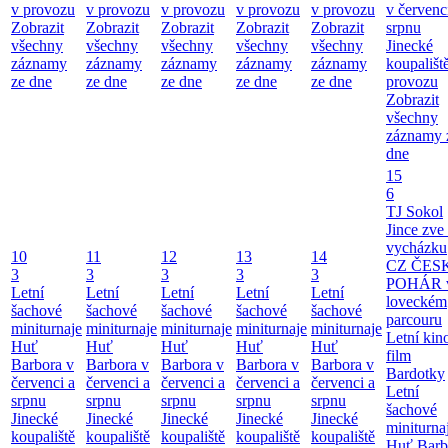
v provozu
v provozu
v provozu
v provozu
v provozu
v červenc
Zobrazit
Zobrazit
Zobrazit
Zobrazit
Zobrazit
srpnu
všechny
všechny
všechny
všechny
všechny
Jinecké
záznamy
záznamy
záznamy
záznamy
záznamy
koupališt
ze dne
ze dne
ze dne
ze dne
ze dne
provozu
Zobrazit
všechny
záznamy 
dne
15
6
TJ Sokol
Jince zve
vycházku
10
11
12
13
14
CZ ČES
3
3
3
3
3
POHÁR 
Letní
Letní
Letní
Letní
Letní
loveckém
šachové
šachové
šachové
šachové
šachové
parcouru
miniturnaje
miniturnaje
miniturnaje
miniturnaje
miniturnaje
Letní kino
Huť
Huť
Huť
Huť
Huť
film
Barbora v
Barbora v
Barbora v
Barbora v
Barbora v
Bardotky
červenci a
červenci a
červenci a
červenci a
červenci a
Letní
srpnu
srpnu
srpnu
srpnu
srpnu
šachové
Jinecké
Jinecké
Jinecké
Jinecké
Jinecké
miniturna
koupaliště
koupaliště
koupaliště
koupaliště
koupaliště
Huť Barb