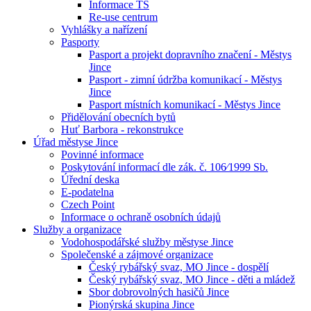
Informace TS
Re-use centrum
Vyhlášky a nařízení
Pasporty
Pasport a projekt dopravního značení - Městys
Jince
Pasport - zimní údržba komunikací - Městys
Jince
Pasport místních komunikací - Městys Jince
Přidělování obecních bytů
Huť Barbora - rekonstrukce
Úřad městyse Jince
Povinné informace
Poskytování informací dle zák. č. 106⁄1999 Sb.
Úřední deska
E-podatelna
Czech Point
Informace o ochraně osobních údajů
Služby a organizace
Vodohospodářské služby městyse Jince
Společenské a zájmové organizace
Český rybářský svaz, MO Jince - dospělí
Český rybářský svaz, MO Jince - děti a mládež
Sbor dobrovolných hasičů Jince
Pionýrská skupina Jince