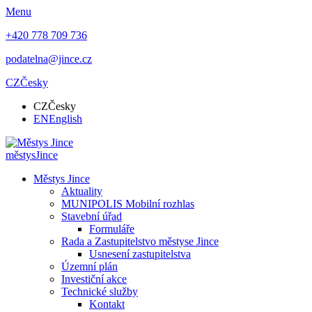
Menu
+420 778 709 736
podatelna@jince.cz
CZ
Česky
CZ
Česky
EN
English
městys
Jince
Městys Jince
Aktuality
MUNIPOLIS Mobilní rozhlas
Stavební úřad
Formuláře
Rada a Zastupitelstvo městyse Jince
Usnesení zastupitelstva
Územní plán
Investiční akce
Technické služby
Kontakt