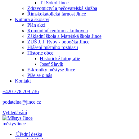
TJ Sokol Jince
Zdravotnictví a pečovatelská služba
Římskokatolická farnost Jince
Kultura a školství
Plán akcí
Komunitní centrum - knihovna
Základní škola a Mateřská škola Jince
ZUŠ J. J. Ryby - pobočka Jince
Hlášení místního rozhlasu
Historie obce
Historické fotografie
Josef Slavík
E-kroniky městyse Jince
Píše se o nás
Kontakt
+420 778 709 736
podatelna@jince.cz
Vyhledávání
městys
Jince
Úřední deska