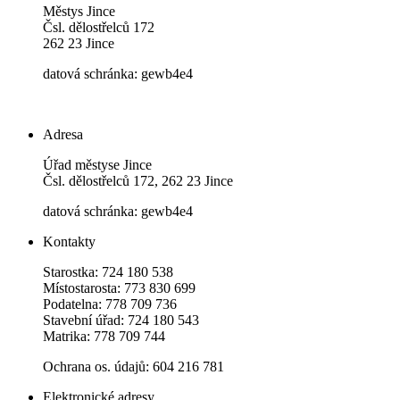
Městys Jince
Čsl. dělostřelců 172
262 23 Jince
datová schránka: gewb4e4
Adresa
Úřad městyse Jince
Čsl. dělostřelců 172, 262 23 Jince
datová schránka: gewb4e4
Kontakty
Starostka: 724 180 538
Místostarosta: 773 830 699
Podatelna: 778 709 736
Stavební úřad: 724 180 543
Matrika: 778 709 744
Ochrana os. údajů: 604 216 781
Elektronické adresy