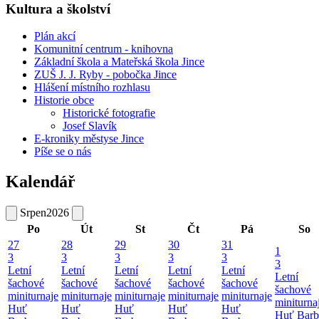
Kultura a školství
Plán akcí
Komunitní centrum - knihovna
Základní škola a Mateřská škola Jince
ZUŠ J. J. Ryby - pobočka Jince
Hlášení místního rozhlasu
Historie obce
Historické fotografie
Josef Slavík
E-kroniky městyse Jince
Píše se o nás
Kalendář
Srpen
2026
Po
Út
St
Čt
Pá
So
27
28
29
30
31
1
3
3
3
3
3
3
Letní
Letní
Letní
Letní
Letní
Letní
šachové
šachové
šachové
šachové
šachové
šachové
miniturnaje
miniturnaje
miniturnaje
miniturnaje
miniturnaje
miniturna
Huť
Huť
Huť
Huť
Huť
Huť Barb