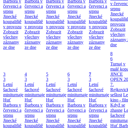
Barbora v
Barbora v
Barbora v
Barbora v
Barbora v
v červenc
červenci a
červenci a
červenci a
červenci a
červenci a
srpnu
srpnu
srpnu
srpnu
srpnu
srpnu
Jinecké
Jinecké
Jinecké
Jinecké
Jinecké
Jinecké
koupališt
koupaliště
koupaliště
koupaliště
koupaliště
koupaliště
provozu
v provozu
v provozu
v provozu
v provozu
v provozu
Zobrazit
Zobrazit
Zobrazit
Zobrazit
Zobrazit
Zobrazit
všechny
všechny
všechny
všechny
všechny
všechny
záznamy 
záznamy
záznamy
záznamy
záznamy
záznamy
dne
ze dne
ze dne
ze dne
ze dne
ze dne
8
6
Turnaj v
malé kop
3
4
5
6
7
JINCE
3
3
3
3
3
OPEN 20
Letní
Letní
Letní
Letní
Letní
7.
šachové
šachové
šachové
šachové
šachové
Rejkovic
miniturnaje
miniturnaje
miniturnaje
miniturnaje
miniturnaje
sešlost
Le
Huť
Huť
Huť
Huť
Huť
kino - fil
Barbora v
Barbora v
Barbora v
Barbora v
Barbora v
Když se
červenci a
červenci a
červenci a
červenci a
červenci a
zhasne
Le
srpnu
srpnu
srpnu
srpnu
srpnu
šachové
Jinecké
Jinecké
Jinecké
Jinecké
Jinecké
miniturna
koupaliště
koupaliště
koupaliště
koupaliště
koupaliště
Huť Barb