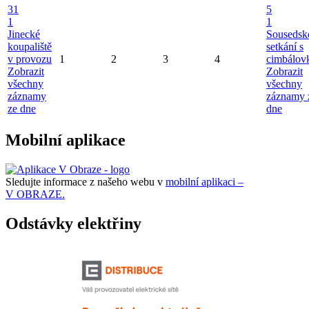
31
5
1
1
Jinecké
Sousedsk
koupaliště
setkání s
v provozu
1
2
3
4
cimbálov
Zobrazit
Zobrazit
všechny
všechny
záznamy
záznamy 
ze dne
dne
Mobilní aplikace
Sledujte informace z našeho webu v
mobilní aplikaci –
V OBRAZE.
Odstávky elektřiny