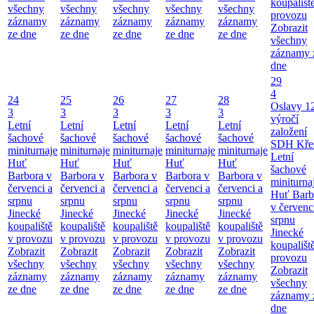
koupališt
všechny
všechny
všechny
všechny
všechny
provozu
záznamy
záznamy
záznamy
záznamy
záznamy
Zobrazit
ze dne
ze dne
ze dne
ze dne
ze dne
všechny
záznamy 
dne
29
4
24
25
26
27
28
Oslavy 1
3
3
3
3
3
výročí
Letní
Letní
Letní
Letní
Letní
založení
šachové
šachové
šachové
šachové
šachové
SDH Kře
miniturnaje
miniturnaje
miniturnaje
miniturnaje
miniturnaje
Letní
Huť
Huť
Huť
Huť
Huť
šachové
Barbora v
Barbora v
Barbora v
Barbora v
Barbora v
miniturna
červenci a
červenci a
červenci a
červenci a
červenci a
Huť Barb
srpnu
srpnu
srpnu
srpnu
srpnu
v červenc
Jinecké
Jinecké
Jinecké
Jinecké
Jinecké
srpnu
koupaliště
koupaliště
koupaliště
koupaliště
koupaliště
Jinecké
v provozu
v provozu
v provozu
v provozu
v provozu
koupališt
Zobrazit
Zobrazit
Zobrazit
Zobrazit
Zobrazit
provozu
všechny
všechny
všechny
všechny
všechny
Zobrazit
záznamy
záznamy
záznamy
záznamy
záznamy
všechny
ze dne
ze dne
ze dne
ze dne
ze dne
záznamy 
dne