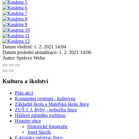
Datum vložení:
1. 2. 2021 14:04
Datum poslední aktualizace:
1. 2. 2021 14:06
Autor:
Správce Webu
Kultura a školství
Plán akcí
Komunitní centrum - knihovna
Základní škola a Mateřská škola Jince
ZUŠ J. J. Ryby - pobočka Jince
Hlášení místního rozhlasu
Historie obce
Historické fotografie
Josef Slavík
E-kroniky městyse Jince