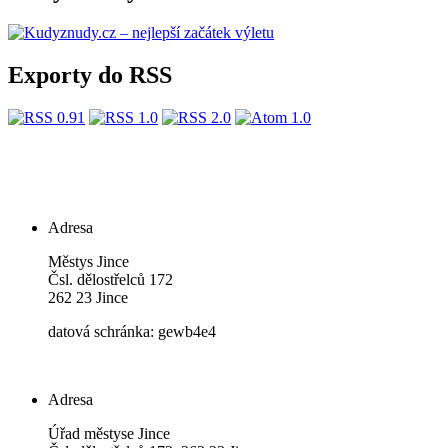
Exporty do RSS
Adresa
Městys Jince
Čsl. dělostřelců 172
262 23 Jince
datová schránka: gewb4e4
Adresa
Úřad městyse Jince