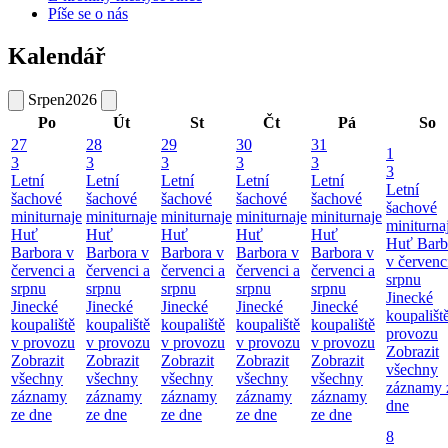
Píše se o nás
Kalendář
Srpen
2026
Po
Út
St
Čt
Pá
So
27
28
29
30
31
1
3
3
3
3
3
3
Letní
Letní
Letní
Letní
Letní
Letní
šachové
šachové
šachové
šachové
šachové
šachové
miniturnaje
miniturnaje
miniturnaje
miniturnaje
miniturnaje
miniturna
Huť
Huť
Huť
Huť
Huť
Huť Barb
Barbora v
Barbora v
Barbora v
Barbora v
Barbora v
v červenc
červenci a
červenci a
červenci a
červenci a
červenci a
srpnu
srpnu
srpnu
srpnu
srpnu
srpnu
Jinecké
Jinecké
Jinecké
Jinecké
Jinecké
Jinecké
koupališt
koupaliště
koupaliště
koupaliště
koupaliště
koupaliště
provozu
v provozu
v provozu
v provozu
v provozu
v provozu
Zobrazit
Zobrazit
Zobrazit
Zobrazit
Zobrazit
Zobrazit
všechny
všechny
všechny
všechny
všechny
všechny
záznamy 
záznamy
záznamy
záznamy
záznamy
záznamy
dne
ze dne
ze dne
ze dne
ze dne
ze dne
8