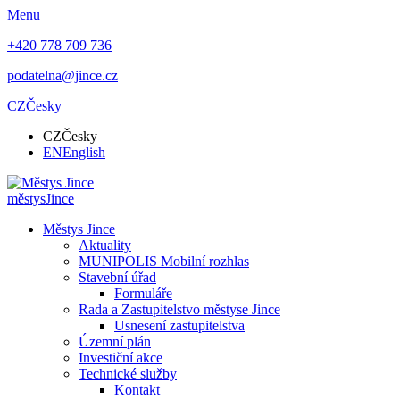
Menu
+420 778 709 736
podatelna@jince.cz
CZ
Česky
CZ
Česky
EN
English
městys
Jince
Městys Jince
Aktuality
MUNIPOLIS Mobilní rozhlas
Stavební úřad
Formuláře
Rada a Zastupitelstvo městyse Jince
Usnesení zastupitelstva
Územní plán
Investiční akce
Technické služby
Kontakt