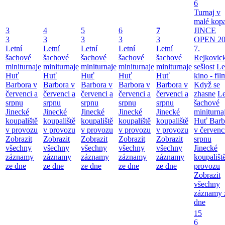
6
Turnaj v
malé kop
3
4
5
6
7
JINCE
3
3
3
3
3
OPEN 20
Letní
Letní
Letní
Letní
Letní
7.
šachové
šachové
šachové
šachové
šachové
Rejkovic
miniturnaje
miniturnaje
miniturnaje
miniturnaje
miniturnaje
sešlost
Le
Huť
Huť
Huť
Huť
Huť
kino - fil
Barbora v
Barbora v
Barbora v
Barbora v
Barbora v
Když se
červenci a
červenci a
červenci a
červenci a
červenci a
zhasne
Le
srpnu
srpnu
srpnu
srpnu
srpnu
šachové
Jinecké
Jinecké
Jinecké
Jinecké
Jinecké
miniturna
koupaliště
koupaliště
koupaliště
koupaliště
koupaliště
Huť Barb
v provozu
v provozu
v provozu
v provozu
v provozu
v červenc
Zobrazit
Zobrazit
Zobrazit
Zobrazit
Zobrazit
srpnu
všechny
všechny
všechny
všechny
všechny
Jinecké
záznamy
záznamy
záznamy
záznamy
záznamy
koupališt
ze dne
ze dne
ze dne
ze dne
ze dne
provozu
Zobrazit
všechny
záznamy 
dne
15
6