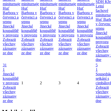
SDH Kře
miniturnaje
miniturnaje
miniturnaje
miniturnaje
miniturnaje
Letní
Huť
Huť
Huť
Huť
Huť
šachové
Barbora v
Barbora v
Barbora v
Barbora v
Barbora v
miniturna
červenci a
červenci a
červenci a
červenci a
červenci a
Huť Barb
srpnu
srpnu
srpnu
srpnu
srpnu
v červenc
Jinecké
Jinecké
Jinecké
Jinecké
Jinecké
srpnu
koupaliště
koupaliště
koupaliště
koupaliště
koupaliště
Jinecké
v provozu
v provozu
v provozu
v provozu
v provozu
koupališt
Zobrazit
Zobrazit
Zobrazit
Zobrazit
Zobrazit
provozu
všechny
všechny
všechny
všechny
všechny
Zobrazit
záznamy
záznamy
záznamy
záznamy
záznamy
všechny
ze dne
ze dne
ze dne
ze dne
ze dne
záznamy 
dne
31
5
1
1
Jinecké
Sousedsk
koupaliště
setkání s
v provozu
1
2
3
4
cimbálov
Zobrazit
Zobrazit
všechny
všechny
záznamy
záznamy 
ze dne
dne