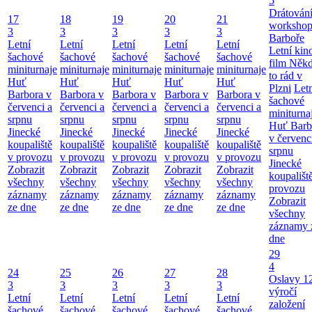
5
Drátování
17
18
19
20
21
workshop
3
3
3
3
3
Barboře
Letní
Letní
Letní
Letní
Letní
Letní kino
šachové
šachové
šachové
šachové
šachové
film Něk
miniturnaje
miniturnaje
miniturnaje
miniturnaje
miniturnaje
to rád v
Huť
Huť
Huť
Huť
Huť
Plzni
Let
Barbora v
Barbora v
Barbora v
Barbora v
Barbora v
šachové
červenci a
červenci a
červenci a
červenci a
červenci a
miniturna
srpnu
srpnu
srpnu
srpnu
srpnu
Huť Barb
Jinecké
Jinecké
Jinecké
Jinecké
Jinecké
v červenc
koupaliště
koupaliště
koupaliště
koupaliště
koupaliště
srpnu
v provozu
v provozu
v provozu
v provozu
v provozu
Jinecké
Zobrazit
Zobrazit
Zobrazit
Zobrazit
Zobrazit
koupališt
všechny
všechny
všechny
všechny
všechny
provozu
záznamy
záznamy
záznamy
záznamy
záznamy
Zobrazit
ze dne
ze dne
ze dne
ze dne
ze dne
všechny
záznamy 
dne
29
4
24
25
26
27
28
Oslavy 1
3
3
3
3
3
výročí
Letní
Letní
Letní
Letní
Letní
založení
šachové
šachové
šachové
šachové
šachové