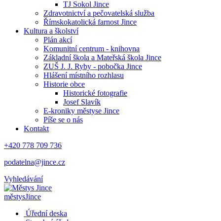
TJ Sokol Jince
Zdravotnictví a pečovatelská služba
Římskokatolická farnost Jince
Kultura a školství
Plán akcí
Komunitní centrum - knihovna
Základní škola a Mateřská škola Jince
ZUŠ J. J. Ryby - pobočka Jince
Hlášení místního rozhlasu
Historie obce
Historické fotografie
Josef Slavík
E-kroniky městyse Jince
Píše se o nás
Kontakt
+420 778 709 736
podatelna@jince.cz
Vyhledávání
městys
Jince
Úřední deska