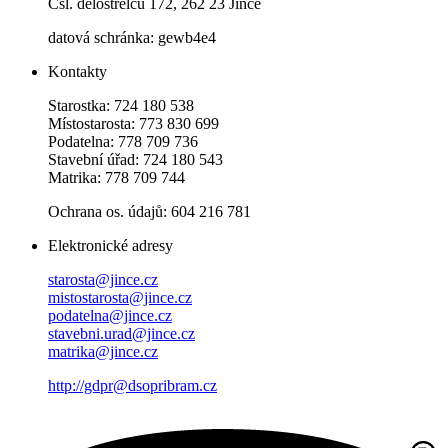
Čsl. dělostřelců 172, 262 23 Jince
datová schránka: gewb4e4
Kontakty
Starostka: 724 180 538
Místostarosta: 773 830 699
Podatelna: 778 709 736
Stavební úřad: 724 180 543
Matrika: 778 709 744
Ochrana os. údajů: 604 216 781
Elektronické adresy
starosta@jince.cz
mistostarosta@jince.cz
podatelna@jince.cz
stavebni.urad@jince.cz
matrika@jince.cz
http://gdpr@dsopribram.cz