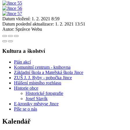
Datum vložení:
1. 2. 2021 8:59
Datum poslední aktualizace:
1. 2. 2021 13:51
Autor:
Správce Webu
Kultura a školství
Plán akcí
Komunitní centrum - knihovna
Základní škola a Mateřská škola Jince
ZUŠ J. J. Ryby - pobočka Jince
Hlášení místního rozhlasu
Historie obce
Historické fotografie
Josef Slavík
E-kroniky městyse Jince
Píše se o nás
Kalendář