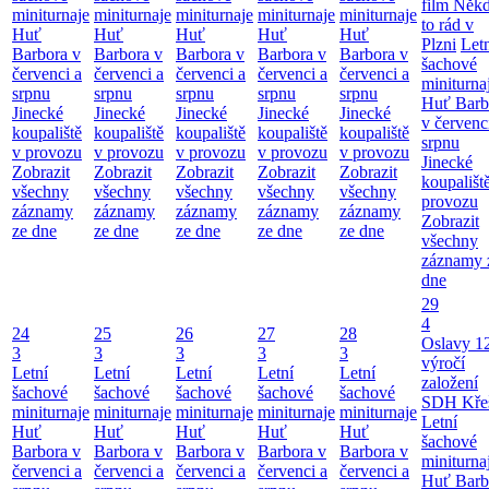
film Něk
miniturnaje
miniturnaje
miniturnaje
miniturnaje
miniturnaje
to rád v
Huť
Huť
Huť
Huť
Huť
Plzni
Let
Barbora v
Barbora v
Barbora v
Barbora v
Barbora v
šachové
červenci a
červenci a
červenci a
červenci a
červenci a
miniturna
srpnu
srpnu
srpnu
srpnu
srpnu
Huť Barb
Jinecké
Jinecké
Jinecké
Jinecké
Jinecké
v červenc
koupaliště
koupaliště
koupaliště
koupaliště
koupaliště
srpnu
v provozu
v provozu
v provozu
v provozu
v provozu
Jinecké
Zobrazit
Zobrazit
Zobrazit
Zobrazit
Zobrazit
koupališt
všechny
všechny
všechny
všechny
všechny
provozu
záznamy
záznamy
záznamy
záznamy
záznamy
Zobrazit
ze dne
ze dne
ze dne
ze dne
ze dne
všechny
záznamy 
dne
29
4
24
25
26
27
28
Oslavy 1
3
3
3
3
3
výročí
Letní
Letní
Letní
Letní
Letní
založení
šachové
šachové
šachové
šachové
šachové
SDH Kře
miniturnaje
miniturnaje
miniturnaje
miniturnaje
miniturnaje
Letní
Huť
Huť
Huť
Huť
Huť
šachové
Barbora v
Barbora v
Barbora v
Barbora v
Barbora v
miniturna
červenci a
červenci a
červenci a
červenci a
červenci a
Huť Barb