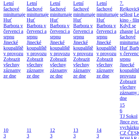
Letní
Letní
Letní
Letní
Letní
7.
šachové
šachové
šachové
šachové
šachové
Rejkovic
miniturnaje
miniturnaje
miniturnaje
miniturnaje
miniturnaje
sešlost
Le
Huť
Huť
Huť
Huť
Huť
kino - fil
Barbora v
Barbora v
Barbora v
Barbora v
Barbora v
Když se
červenci a
červenci a
červenci a
červenci a
červenci a
zhasne
Le
srpnu
srpnu
srpnu
srpnu
srpnu
šachové
Jinecké
Jinecké
Jinecké
Jinecké
Jinecké
miniturna
koupaliště
koupaliště
koupaliště
koupaliště
koupaliště
Huť Barb
v provozu
v provozu
v provozu
v provozu
v provozu
v červenc
Zobrazit
Zobrazit
Zobrazit
Zobrazit
Zobrazit
srpnu
všechny
všechny
všechny
všechny
všechny
Jinecké
záznamy
záznamy
záznamy
záznamy
záznamy
koupališt
ze dne
ze dne
ze dne
ze dne
ze dne
provozu
Zobrazit
všechny
záznamy 
dne
15
6
TJ Sokol
Jince zve
vycházku
10
11
12
13
14
CZ ČES
3
3
3
3
3
POHÁR 