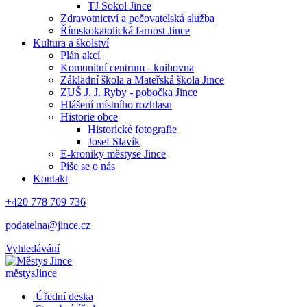
TJ Sokol Jince
Zdravotnictví a pečovatelská služba
Římskokatolická farnost Jince
Kultura a školství
Plán akcí
Komunitní centrum - knihovna
Základní škola a Mateřská škola Jince
ZUŠ J. J. Ryby - pobočka Jince
Hlášení místního rozhlasu
Historie obce
Historické fotografie
Josef Slavík
E-kroniky městyse Jince
Píše se o nás
Kontakt
+420 778 709 736
podatelna@jince.cz
Vyhledávání
městys
Jince
Úřední deska