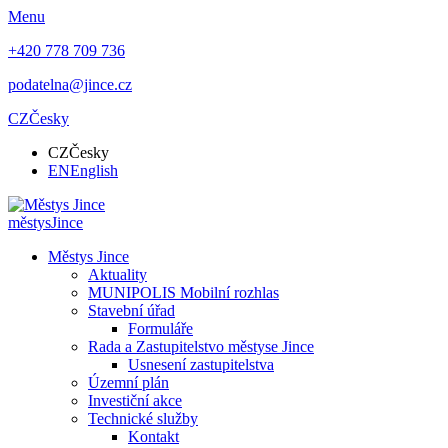
Menu
+420 778 709 736
podatelna@jince.cz
CZ
Česky
CZ
Česky
EN
English
městys
Jince
Městys Jince
Aktuality
MUNIPOLIS Mobilní rozhlas
Stavební úřad
Formuláře
Rada a Zastupitelstvo městyse Jince
Usnesení zastupitelstva
Územní plán
Investiční akce
Technické služby
Kontakt