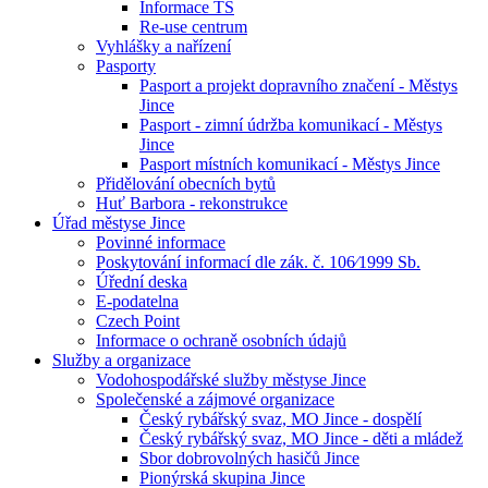
Informace TS
Re-use centrum
Vyhlášky a nařízení
Pasporty
Pasport a projekt dopravního značení - Městys
Jince
Pasport - zimní údržba komunikací - Městys
Jince
Pasport místních komunikací - Městys Jince
Přidělování obecních bytů
Huť Barbora - rekonstrukce
Úřad městyse Jince
Povinné informace
Poskytování informací dle zák. č. 106⁄1999 Sb.
Úřední deska
E-podatelna
Czech Point
Informace o ochraně osobních údajů
Služby a organizace
Vodohospodářské služby městyse Jince
Společenské a zájmové organizace
Český rybářský svaz, MO Jince - dospělí
Český rybářský svaz, MO Jince - děti a mládež
Sbor dobrovolných hasičů Jince
Pionýrská skupina Jince