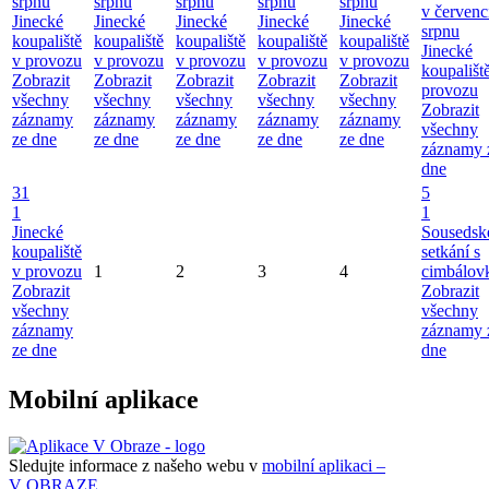
srpnu
srpnu
srpnu
srpnu
srpnu
v červenc
Jinecké
Jinecké
Jinecké
Jinecké
Jinecké
srpnu
koupaliště
koupaliště
koupaliště
koupaliště
koupaliště
Jinecké
v provozu
v provozu
v provozu
v provozu
v provozu
koupališt
Zobrazit
Zobrazit
Zobrazit
Zobrazit
Zobrazit
provozu
všechny
všechny
všechny
všechny
všechny
Zobrazit
záznamy
záznamy
záznamy
záznamy
záznamy
všechny
ze dne
ze dne
ze dne
ze dne
ze dne
záznamy 
dne
31
5
1
1
Jinecké
Sousedsk
koupaliště
setkání s
v provozu
1
2
3
4
cimbálov
Zobrazit
Zobrazit
všechny
všechny
záznamy
záznamy 
ze dne
dne
Mobilní aplikace
Sledujte informace z našeho webu v
mobilní aplikaci –
V OBRAZE.