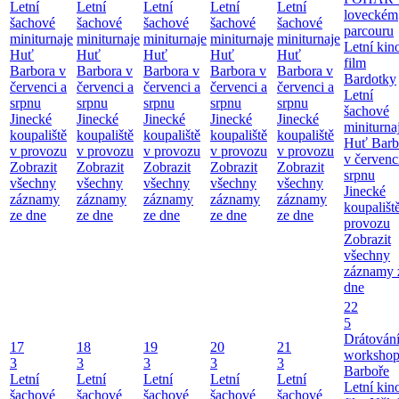
Letní
Letní
Letní
Letní
Letní
loveckém
šachové
šachové
šachové
šachové
šachové
parcouru
miniturnaje
miniturnaje
miniturnaje
miniturnaje
miniturnaje
Letní kino
Huť
Huť
Huť
Huť
Huť
film
Barbora v
Barbora v
Barbora v
Barbora v
Barbora v
Bardotky
červenci a
červenci a
červenci a
červenci a
červenci a
Letní
srpnu
srpnu
srpnu
srpnu
srpnu
šachové
Jinecké
Jinecké
Jinecké
Jinecké
Jinecké
miniturna
koupaliště
koupaliště
koupaliště
koupaliště
koupaliště
Huť Barb
v provozu
v provozu
v provozu
v provozu
v provozu
v červenc
Zobrazit
Zobrazit
Zobrazit
Zobrazit
Zobrazit
srpnu
všechny
všechny
všechny
všechny
všechny
Jinecké
záznamy
záznamy
záznamy
záznamy
záznamy
koupališt
ze dne
ze dne
ze dne
ze dne
ze dne
provozu
Zobrazit
všechny
záznamy 
dne
22
5
Drátování
17
18
19
20
21
workshop
3
3
3
3
3
Barboře
Letní
Letní
Letní
Letní
Letní
Letní kino
šachové
šachové
šachové
šachové
šachové