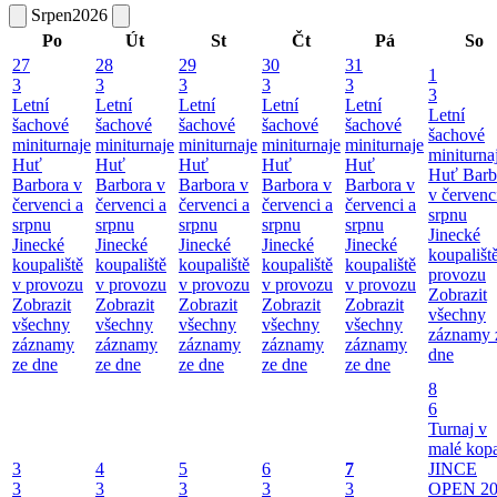
Srpen
2026
Po
Út
St
Čt
Pá
So
27
28
29
30
31
1
3
3
3
3
3
3
Letní
Letní
Letní
Letní
Letní
Letní
šachové
šachové
šachové
šachové
šachové
šachové
miniturnaje
miniturnaje
miniturnaje
miniturnaje
miniturnaje
miniturna
Huť
Huť
Huť
Huť
Huť
Huť Barb
Barbora v
Barbora v
Barbora v
Barbora v
Barbora v
v červenc
červenci a
červenci a
červenci a
červenci a
červenci a
srpnu
srpnu
srpnu
srpnu
srpnu
srpnu
Jinecké
Jinecké
Jinecké
Jinecké
Jinecké
Jinecké
koupališt
koupaliště
koupaliště
koupaliště
koupaliště
koupaliště
provozu
v provozu
v provozu
v provozu
v provozu
v provozu
Zobrazit
Zobrazit
Zobrazit
Zobrazit
Zobrazit
Zobrazit
všechny
všechny
všechny
všechny
všechny
všechny
záznamy 
záznamy
záznamy
záznamy
záznamy
záznamy
dne
ze dne
ze dne
ze dne
ze dne
ze dne
8
6
Turnaj v
malé kop
3
4
5
6
7
JINCE
3
3
3
3
3
OPEN 20