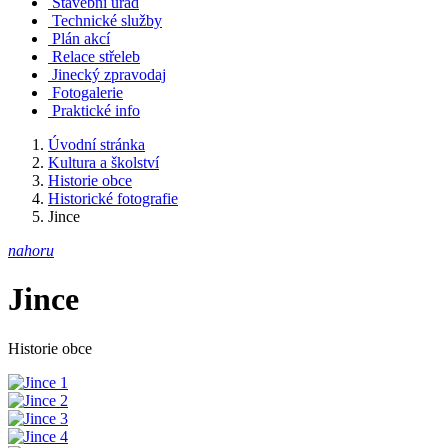
Stavební úřad
Technické služby
Plán akcí
Relace střeleb
Jinecký zpravodaj
Fotogalerie
Praktické info
Úvodní stránka
Kultura a školství
Historie obce
Historické fotografie
Jince
nahoru
Jince
Historie obce