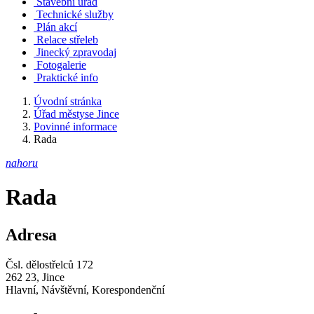
Stavební úřad
Technické služby
Plán akcí
Relace střeleb
Jinecký zpravodaj
Fotogalerie
Praktické info
Úvodní stránka
Úřad městyse Jince
Povinné informace
Rada
nahoru
Rada
Adresa
Čsl. dělostřelců 172
262 23, Jince
Hlavní, Návštěvní, Korespondenční