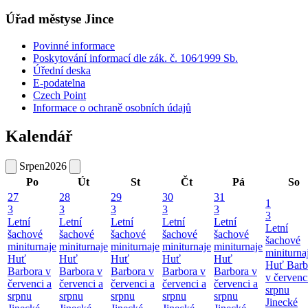
Úřad městyse Jince
Povinné informace
Poskytování informací dle zák. č. 106⁄1999 Sb.
Úřední deska
E-podatelna
Czech Point
Informace o ochraně osobních údajů
Kalendář
Srpen
2026
Po
Út
St
Čt
Pá
So
27
28
29
30
31
1
3
3
3
3
3
3
Letní
Letní
Letní
Letní
Letní
Letní
šachové
šachové
šachové
šachové
šachové
šachové
miniturnaje
miniturnaje
miniturnaje
miniturnaje
miniturnaje
miniturna
Huť
Huť
Huť
Huť
Huť
Huť Barb
Barbora v
Barbora v
Barbora v
Barbora v
Barbora v
v červenc
červenci a
červenci a
červenci a
červenci a
červenci a
srpnu
srpnu
srpnu
srpnu
srpnu
srpnu
Jinecké