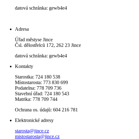
datová schránka: gewb4e4
Adresa
Úřad městyse Jince
Čsl. dělostřelců 172, 262 23 Jince
datová schránka: gewb4e4
Kontakty
Starostka: 724 180 538
Místostarosta: 773 830 699
Podatelna: 778 709 736
Stavební úřad: 724 180 543
Matrika: 778 709 744
Ochrana os. údajů: 604 216 781
Elektronické adresy
starosta@jince.cz
mistostarosta@jince.cz