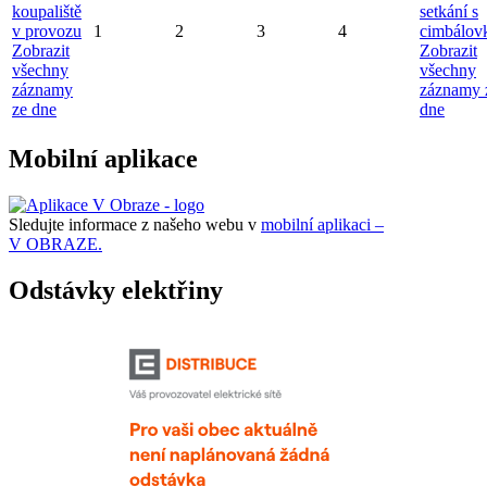
koupaliště
setkání s
v provozu
1
2
3
4
cimbálov
Zobrazit
Zobrazit
všechny
všechny
záznamy
záznamy 
ze dne
dne
Mobilní aplikace
Sledujte informace z našeho webu v
mobilní aplikaci –
V OBRAZE.
Odstávky elektřiny