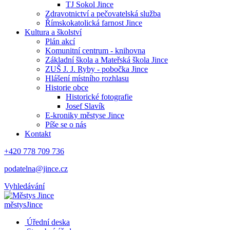
TJ Sokol Jince
Zdravotnictví a pečovatelská služba
Římskokatolická farnost Jince
Kultura a školství
Plán akcí
Komunitní centrum - knihovna
Základní škola a Mateřská škola Jince
ZUŠ J. J. Ryby - pobočka Jince
Hlášení místního rozhlasu
Historie obce
Historické fotografie
Josef Slavík
E-kroniky městyse Jince
Píše se o nás
Kontakt
+420 778 709 736
podatelna@jince.cz
Vyhledávání
městys
Jince
Úřední deska