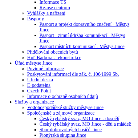
Informace TS
Re-use centrum
Vyhlášky a nařízení
Pasporty
Pasport a projekt dopravního značení - Městys
Jince
Pasport - zimní údržba komunikací - Městys
Jince
Pasport místních komunikací - Městys Jince
Přidělování obecních bytů
Huť Barbora - rekonstrukce
Úřad městyse Jince
Povinné informace
Poskytování informací dle zák. č. 106⁄1999 Sb.
Úřední deska
E-podatelna
Czech Point
Informace o ochraně osobních údajů
Služby a organizace
Vodohospodářské služby městyse Jince
Společenské a zájmové organizace
Český rybářský svaz, MO Jince - dospělí
Český rybářský svaz, MO Jince - děti a mládež
Sbor dobrovolných hasičů Jince
Pionýrská skupina Jince