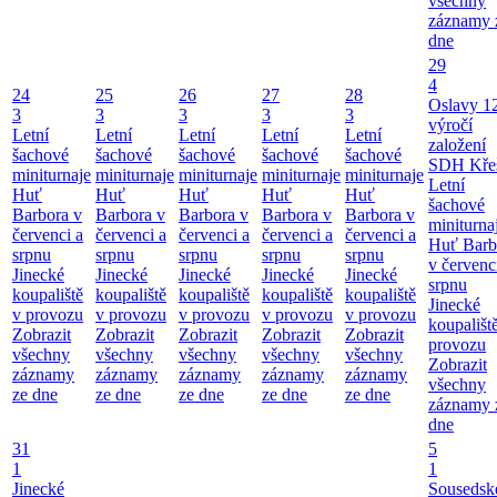
všechny
záznamy 
dne
29
4
24
25
26
27
28
Oslavy 1
3
3
3
3
3
výročí
Letní
Letní
Letní
Letní
Letní
založení
šachové
šachové
šachové
šachové
šachové
SDH Kře
miniturnaje
miniturnaje
miniturnaje
miniturnaje
miniturnaje
Letní
Huť
Huť
Huť
Huť
Huť
šachové
Barbora v
Barbora v
Barbora v
Barbora v
Barbora v
miniturna
červenci a
červenci a
červenci a
červenci a
červenci a
Huť Barb
srpnu
srpnu
srpnu
srpnu
srpnu
v červenc
Jinecké
Jinecké
Jinecké
Jinecké
Jinecké
srpnu
koupaliště
koupaliště
koupaliště
koupaliště
koupaliště
Jinecké
v provozu
v provozu
v provozu
v provozu
v provozu
koupališt
Zobrazit
Zobrazit
Zobrazit
Zobrazit
Zobrazit
provozu
všechny
všechny
všechny
všechny
všechny
Zobrazit
záznamy
záznamy
záznamy
záznamy
záznamy
všechny
ze dne
ze dne
ze dne
ze dne
ze dne
záznamy 
dne
31
5
1
1
Jinecké
Sousedsk