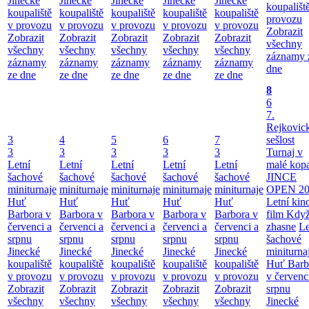
Jinecké
Jinecké
Jinecké
Jinecké
Jinecké
koupališt
koupaliště
koupaliště
koupaliště
koupaliště
koupaliště
provozu
v provozu
v provozu
v provozu
v provozu
v provozu
Zobrazit
Zobrazit
Zobrazit
Zobrazit
Zobrazit
Zobrazit
všechny
všechny
všechny
všechny
všechny
všechny
záznamy 
záznamy
záznamy
záznamy
záznamy
záznamy
dne
ze dne
ze dne
ze dne
ze dne
ze dne
8
6
7.
Rejkovic
3
4
5
6
7
sešlost
3
3
3
3
3
Turnaj v
Letní
Letní
Letní
Letní
Letní
malé kop
šachové
šachové
šachové
šachové
šachové
JINCE
miniturnaje
miniturnaje
miniturnaje
miniturnaje
miniturnaje
OPEN 20
Huť
Huť
Huť
Huť
Huť
Letní kino
Barbora v
Barbora v
Barbora v
Barbora v
Barbora v
film Když
červenci a
červenci a
červenci a
červenci a
červenci a
zhasne
Le
srpnu
srpnu
srpnu
srpnu
srpnu
šachové
Jinecké
Jinecké
Jinecké
Jinecké
Jinecké
miniturna
koupaliště
koupaliště
koupaliště
koupaliště
koupaliště
Huť Barb
v provozu
v provozu
v provozu
v provozu
v provozu
v červenc
Zobrazit
Zobrazit
Zobrazit
Zobrazit
Zobrazit
srpnu
všechny
všechny
všechny
všechny
všechny
Jinecké