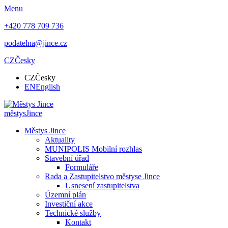
Menu
+420 778 709 736
podatelna@jince.cz
CZ
Česky
CZ
Česky
EN
English
městys
Jince
Městys Jince
Aktuality
MUNIPOLIS Mobilní rozhlas
Stavební úřad
Formuláře
Rada a Zastupitelstvo městyse Jince
Usnesení zastupitelstva
Územní plán
Investiční akce
Technické služby
Kontakt