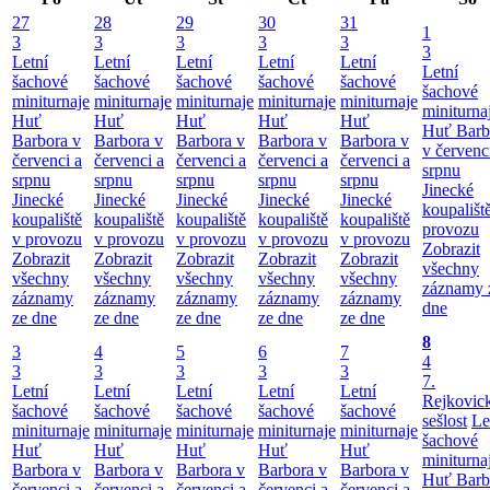
27
28
29
30
31
1
3
3
3
3
3
3
Letní
Letní
Letní
Letní
Letní
Letní
šachové
šachové
šachové
šachové
šachové
šachové
miniturnaje
miniturnaje
miniturnaje
miniturnaje
miniturnaje
miniturna
Huť
Huť
Huť
Huť
Huť
Huť Barb
Barbora v
Barbora v
Barbora v
Barbora v
Barbora v
v červenc
červenci a
červenci a
červenci a
červenci a
červenci a
srpnu
srpnu
srpnu
srpnu
srpnu
srpnu
Jinecké
Jinecké
Jinecké
Jinecké
Jinecké
Jinecké
koupališt
koupaliště
koupaliště
koupaliště
koupaliště
koupaliště
provozu
v provozu
v provozu
v provozu
v provozu
v provozu
Zobrazit
Zobrazit
Zobrazit
Zobrazit
Zobrazit
Zobrazit
všechny
všechny
všechny
všechny
všechny
všechny
záznamy 
záznamy
záznamy
záznamy
záznamy
záznamy
dne
ze dne
ze dne
ze dne
ze dne
ze dne
8
3
4
5
6
7
4
3
3
3
3
3
7.
Letní
Letní
Letní
Letní
Letní
Rejkovic
šachové
šachové
šachové
šachové
šachové
sešlost
Le
miniturnaje
miniturnaje
miniturnaje
miniturnaje
miniturnaje
šachové
Huť
Huť
Huť
Huť
Huť
miniturna
Barbora v
Barbora v
Barbora v
Barbora v
Barbora v
Huť Barb
červenci a
červenci a
červenci a
červenci a
červenci a