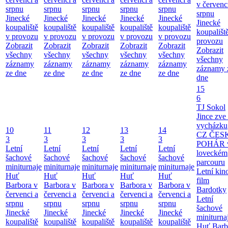
v červenc
srpnu
srpnu
srpnu
srpnu
srpnu
srpnu
Jinecké
Jinecké
Jinecké
Jinecké
Jinecké
Jinecké
koupaliště
koupaliště
koupaliště
koupaliště
koupaliště
koupališt
v provozu
v provozu
v provozu
v provozu
v provozu
provozu
Zobrazit
Zobrazit
Zobrazit
Zobrazit
Zobrazit
Zobrazit
všechny
všechny
všechny
všechny
všechny
všechny
záznamy
záznamy
záznamy
záznamy
záznamy
záznamy 
ze dne
ze dne
ze dne
ze dne
ze dne
dne
15
6
TJ Sokol
Jince zve
vycházku
10
11
12
13
14
CZ ČES
3
3
3
3
3
POHÁR 
Letní
Letní
Letní
Letní
Letní
loveckém
šachové
šachové
šachové
šachové
šachové
parcouru
miniturnaje
miniturnaje
miniturnaje
miniturnaje
miniturnaje
Letní kino
Huť
Huť
Huť
Huť
Huť
film
Barbora v
Barbora v
Barbora v
Barbora v
Barbora v
Bardotky
červenci a
červenci a
červenci a
červenci a
červenci a
Letní
srpnu
srpnu
srpnu
srpnu
srpnu
šachové
Jinecké
Jinecké
Jinecké
Jinecké
Jinecké
miniturna
koupaliště
koupaliště
koupaliště
koupaliště
koupaliště
Huť Barb