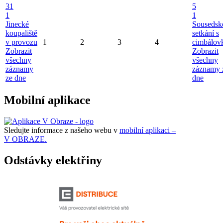
31
5
1
1
Jinecké
Sousedsk
koupaliště
setkání s
v provozu
1
2
3
4
cimbálov
Zobrazit
Zobrazit
všechny
všechny
záznamy
záznamy 
ze dne
dne
Mobilní aplikace
Sledujte informace z našeho webu v
mobilní aplikaci –
V OBRAZE.
Odstávky elektřiny