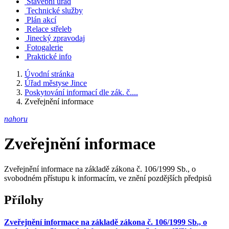
Stavební úřad
Technické služby
Plán akcí
Relace střeleb
Jinecký zpravodaj
Fotogalerie
Praktické info
Úvodní stránka
Úřad městyse Jince
Poskytování informací dle zák. č....
Zveřejnění informace
nahoru
Zveřejnění informace
Zveřejnění informace na základě zákona č. 106/1999 Sb., o
svobodném přístupu k informacím, ve znění pozdějších předpisů
Přílohy
Zveřejnění informace na základě zákona č. 106/1999 Sb., o