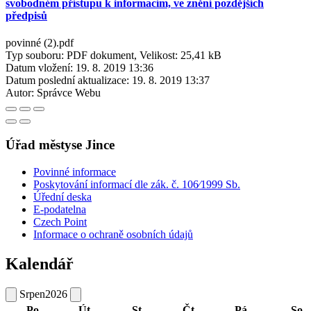
svobodném přístupu k informacím, ve znění pozdějších
předpisů
povinné (2).pdf
Typ souboru: PDF dokument, Velikost: 25,41 kB
Datum vložení:
19. 8. 2019 13:36
Datum poslední aktualizace:
19. 8. 2019 13:37
Autor:
Správce Webu
Úřad městyse Jince
Povinné informace
Poskytování informací dle zák. č. 106⁄1999 Sb.
Úřední deska
E-podatelna
Czech Point
Informace o ochraně osobních údajů
Kalendář
Srpen
2026
Po
Út
St
Čt
Pá
So