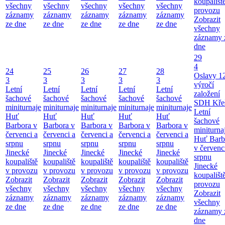
koupališt
všechny
všechny
všechny
všechny
všechny
provozu
záznamy
záznamy
záznamy
záznamy
záznamy
Zobrazit
ze dne
ze dne
ze dne
ze dne
ze dne
všechny
záznamy 
dne
29
4
24
25
26
27
28
Oslavy 1
3
3
3
3
3
výročí
Letní
Letní
Letní
Letní
Letní
založení
šachové
šachové
šachové
šachové
šachové
SDH Kře
miniturnaje
miniturnaje
miniturnaje
miniturnaje
miniturnaje
Letní
Huť
Huť
Huť
Huť
Huť
šachové
Barbora v
Barbora v
Barbora v
Barbora v
Barbora v
miniturna
červenci a
červenci a
červenci a
červenci a
červenci a
Huť Barb
srpnu
srpnu
srpnu
srpnu
srpnu
v červenc
Jinecké
Jinecké
Jinecké
Jinecké
Jinecké
srpnu
koupaliště
koupaliště
koupaliště
koupaliště
koupaliště
Jinecké
v provozu
v provozu
v provozu
v provozu
v provozu
koupališt
Zobrazit
Zobrazit
Zobrazit
Zobrazit
Zobrazit
provozu
všechny
všechny
všechny
všechny
všechny
Zobrazit
záznamy
záznamy
záznamy
záznamy
záznamy
všechny
ze dne
ze dne
ze dne
ze dne
ze dne
záznamy 
dne