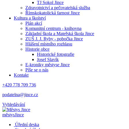
TJ Sokol Jince
Zdravotnictví a pečovatelská služba
Římskokatolická farnost Jince
Kultura a školství
Plán akcí
Komunitní centrum - knihovna
Základní škola a Mateřská škola Jince
ZUŠ J. J. Ryby - pobočka Jince
Hlášení místního rozhlasu
Historie obce
Historické fotografie
Josef Slavík
E-kroniky městyse Jince
Píše se o nás
Kontakt
+420 778 709 736
podatelna@jince.cz
Vyhledávání
městys
Jince
Úřední deska