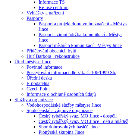
Informace TS
Re-use centrum
Vyhlášky a nařízení
Pasporty
Pasport a projekt dopravního značení - Městys
Jince
Pasport - zimní údržba komunikací - Městys
Jince
Pasport místních komunikací - Městys Jince
Přidělování obecních bytů
Huť Barbora - rekonstrukce
Úřad městyse Jince
Povinné informace
Poskytování informací dle zák. č. 106⁄1999 Sb.
Úřední deska
E-podatelna
Czech Point
Informace o ochraně osobních údajů
Služby a organizace
Vodohospodářské služby městyse Jince
Společenské a zájmové organizace
Český rybářský svaz, MO Jince - dospělí
Český rybářský svaz, MO Jince - děti a mládež
Sbor dobrovolných hasičů Jince
Pionýrská skupina Jince