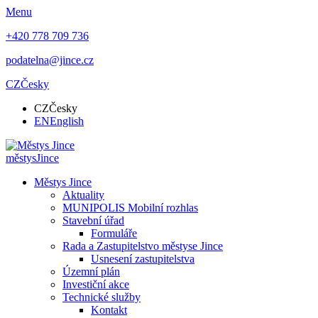
Menu
+420 778 709 736
podatelna@jince.cz
CZ
Česky
CZ
Česky
EN
English
městys
Jince
Městys Jince
Aktuality
MUNIPOLIS Mobilní rozhlas
Stavební úřad
Formuláře
Rada a Zastupitelstvo městyse Jince
Usnesení zastupitelstva
Územní plán
Investiční akce
Technické služby
Kontakt