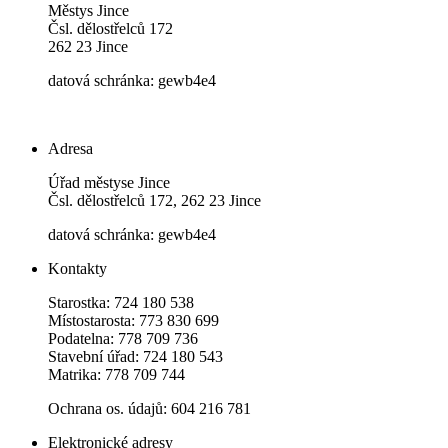
Městys Jince
Čsl. dělostřelců 172
262 23 Jince
datová schránka: gewb4e4
Adresa
Úřad městyse Jince
Čsl. dělostřelců 172, 262 23 Jince
datová schránka: gewb4e4
Kontakty
Starostka: 724 180 538
Místostarosta: 773 830 699
Podatelna: 778 709 736
Stavební úřad: 724 180 543
Matrika: 778 709 744
Ochrana os. údajů: 604 216 781
Elektronické adresy