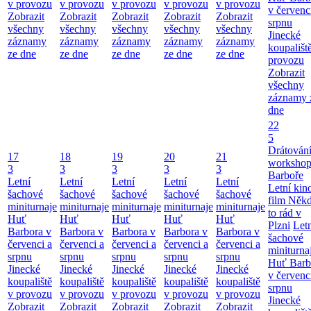
v provozu
v provozu
v provozu
v provozu
v provozu
v červenc
Zobrazit
Zobrazit
Zobrazit
Zobrazit
Zobrazit
srpnu
všechny
všechny
všechny
všechny
všechny
Jinecké
záznamy
záznamy
záznamy
záznamy
záznamy
koupališt
ze dne
ze dne
ze dne
ze dne
ze dne
provozu
Zobrazit
všechny
záznamy 
dne
22
5
Drátování
17
18
19
20
21
workshop
3
3
3
3
3
Barboře
Letní
Letní
Letní
Letní
Letní
Letní kino
šachové
šachové
šachové
šachové
šachové
film Něk
miniturnaje
miniturnaje
miniturnaje
miniturnaje
miniturnaje
to rád v
Huť
Huť
Huť
Huť
Huť
Plzni
Let
Barbora v
Barbora v
Barbora v
Barbora v
Barbora v
šachové
červenci a
červenci a
červenci a
červenci a
červenci a
miniturna
srpnu
srpnu
srpnu
srpnu
srpnu
Huť Barb
Jinecké
Jinecké
Jinecké
Jinecké
Jinecké
v červenc
koupaliště
koupaliště
koupaliště
koupaliště
koupaliště
srpnu
v provozu
v provozu
v provozu
v provozu
v provozu
Jinecké
Zobrazit
Zobrazit
Zobrazit
Zobrazit
Zobrazit