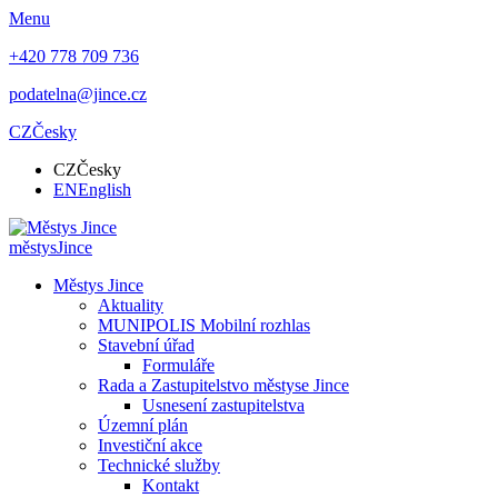
Menu
+420 778 709 736
podatelna@jince.cz
CZ
Česky
CZ
Česky
EN
English
městys
Jince
Městys Jince
Aktuality
MUNIPOLIS Mobilní rozhlas
Stavební úřad
Formuláře
Rada a Zastupitelstvo městyse Jince
Usnesení zastupitelstva
Územní plán
Investiční akce
Technické služby
Kontakt