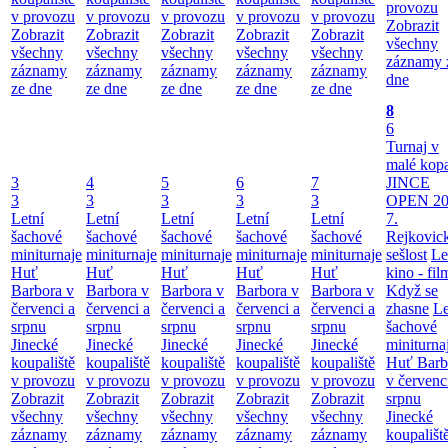
provozu
v provozu
v provozu
v provozu
v provozu
v provozu
Zobrazit
Zobrazit
Zobrazit
Zobrazit
Zobrazit
Zobrazit
všechny
všechny
všechny
všechny
všechny
všechny
záznamy 
záznamy
záznamy
záznamy
záznamy
záznamy
dne
ze dne
ze dne
ze dne
ze dne
ze dne
8
6
Turnaj v
malé kop
3
4
5
6
7
JINCE
3
3
3
3
3
OPEN 20
Letní
Letní
Letní
Letní
Letní
7.
šachové
šachové
šachové
šachové
šachové
Rejkovic
miniturnaje
miniturnaje
miniturnaje
miniturnaje
miniturnaje
sešlost
Le
Huť
Huť
Huť
Huť
Huť
kino - fil
Barbora v
Barbora v
Barbora v
Barbora v
Barbora v
Když se
červenci a
červenci a
červenci a
červenci a
červenci a
zhasne
Le
srpnu
srpnu
srpnu
srpnu
srpnu
šachové
Jinecké
Jinecké
Jinecké
Jinecké
Jinecké
miniturna
koupaliště
koupaliště
koupaliště
koupaliště
koupaliště
Huť Barb
v provozu
v provozu
v provozu
v provozu
v provozu
v červenc
Zobrazit
Zobrazit
Zobrazit
Zobrazit
Zobrazit
srpnu
všechny
všechny
všechny
všechny
všechny
Jinecké
záznamy
záznamy
záznamy
záznamy
záznamy
koupališt