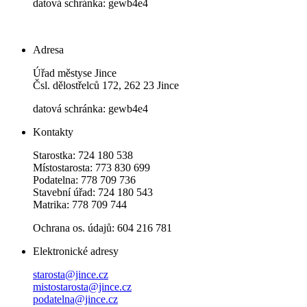
datová schránka: gewb4e4
Adresa
Úřad městyse Jince
Čsl. dělostřelců 172, 262 23 Jince
datová schránka: gewb4e4
Kontakty
Starostka: 724 180 538
Místostarosta: 773 830 699
Podatelna: 778 709 736
Stavební úřad: 724 180 543
Matrika: 778 709 744
Ochrana os. údajů: 604 216 781
Elektronické adresy
starosta@jince.cz
mistostarosta@jince.cz
podatelna@jince.cz