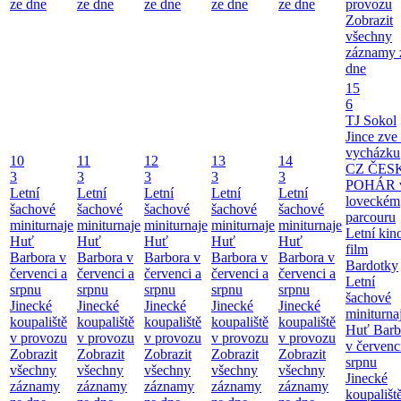
ze dne
ze dne
ze dne
ze dne
ze dne
provozu
Zobrazit
všechny
záznamy 
dne
15
6
TJ Sokol
Jince zve
vycházku
10
11
12
13
14
CZ ČES
3
3
3
3
3
POHÁR 
Letní
Letní
Letní
Letní
Letní
loveckém
šachové
šachové
šachové
šachové
šachové
parcouru
miniturnaje
miniturnaje
miniturnaje
miniturnaje
miniturnaje
Letní kino
Huť
Huť
Huť
Huť
Huť
film
Barbora v
Barbora v
Barbora v
Barbora v
Barbora v
Bardotky
červenci a
červenci a
červenci a
červenci a
červenci a
Letní
srpnu
srpnu
srpnu
srpnu
srpnu
šachové
Jinecké
Jinecké
Jinecké
Jinecké
Jinecké
miniturna
koupaliště
koupaliště
koupaliště
koupaliště
koupaliště
Huť Barb
v provozu
v provozu
v provozu
v provozu
v provozu
v červenc
Zobrazit
Zobrazit
Zobrazit
Zobrazit
Zobrazit
srpnu
všechny
všechny
všechny
všechny
všechny
Jinecké
záznamy
záznamy
záznamy
záznamy
záznamy
koupališt