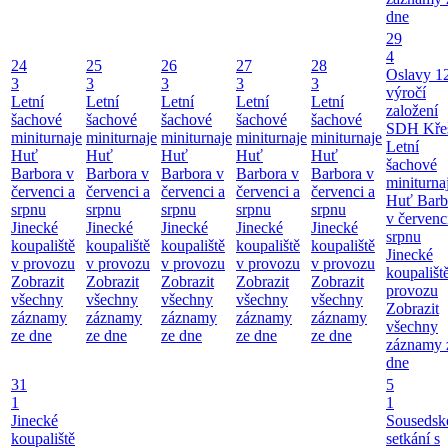
dne
29
4
24
25
26
27
28
Oslavy 1
3
3
3
3
3
výročí
Letní
Letní
Letní
Letní
Letní
založení
šachové
šachové
šachové
šachové
šachové
SDH Kře
miniturnaje
miniturnaje
miniturnaje
miniturnaje
miniturnaje
Letní
Huť
Huť
Huť
Huť
Huť
šachové
Barbora v
Barbora v
Barbora v
Barbora v
Barbora v
miniturna
červenci a
červenci a
červenci a
červenci a
červenci a
Huť Barb
srpnu
srpnu
srpnu
srpnu
srpnu
v červenc
Jinecké
Jinecké
Jinecké
Jinecké
Jinecké
srpnu
koupaliště
koupaliště
koupaliště
koupaliště
koupaliště
Jinecké
v provozu
v provozu
v provozu
v provozu
v provozu
koupališt
Zobrazit
Zobrazit
Zobrazit
Zobrazit
Zobrazit
provozu
všechny
všechny
všechny
všechny
všechny
Zobrazit
záznamy
záznamy
záznamy
záznamy
záznamy
všechny
ze dne
ze dne
ze dne
ze dne
ze dne
záznamy 
dne
31
5
1
1
Jinecké
Sousedsk
koupaliště
setkání s