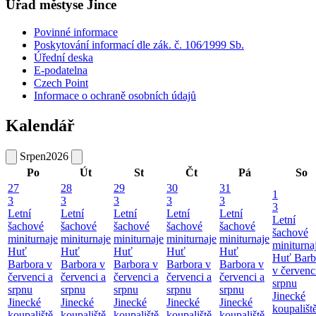
Úřad městyse Jince
Povinné informace
Poskytování informací dle zák. č. 106⁄1999 Sb.
Úřední deska
E-podatelna
Czech Point
Informace o ochraně osobních údajů
Kalendář
Srpen
2026
Po
Út
St
Čt
Pá
So
27
28
29
30
31
1
3
3
3
3
3
3
Letní
Letní
Letní
Letní
Letní
Letní
šachové
šachové
šachové
šachové
šachové
šachové
miniturnaje
miniturnaje
miniturnaje
miniturnaje
miniturnaje
miniturna
Huť
Huť
Huť
Huť
Huť
Huť Barb
Barbora v
Barbora v
Barbora v
Barbora v
Barbora v
v červenc
červenci a
červenci a
červenci a
červenci a
červenci a
srpnu
srpnu
srpnu
srpnu
srpnu
srpnu
Jinecké
Jinecké
Jinecké
Jinecké
Jinecké
Jinecké
koupališt
koupaliště
koupaliště
koupaliště
koupaliště
koupaliště