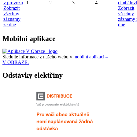
v provozu
1
2
3
4
cimbálov
Zobrazit
Zobrazit
všechny
všechny
záznamy
záznamy 
ze dne
dne
Mobilní aplikace
Sledujte informace z našeho webu v
mobilní aplikaci –
V OBRAZE.
Odstávky elektřiny