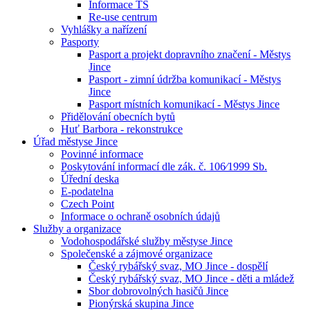
Informace TS
Re-use centrum
Vyhlášky a nařízení
Pasporty
Pasport a projekt dopravního značení - Městys
Jince
Pasport - zimní údržba komunikací - Městys
Jince
Pasport místních komunikací - Městys Jince
Přidělování obecních bytů
Huť Barbora - rekonstrukce
Úřad městyse Jince
Povinné informace
Poskytování informací dle zák. č. 106⁄1999 Sb.
Úřední deska
E-podatelna
Czech Point
Informace o ochraně osobních údajů
Služby a organizace
Vodohospodářské služby městyse Jince
Společenské a zájmové organizace
Český rybářský svaz, MO Jince - dospělí
Český rybářský svaz, MO Jince - děti a mládež
Sbor dobrovolných hasičů Jince
Pionýrská skupina Jince