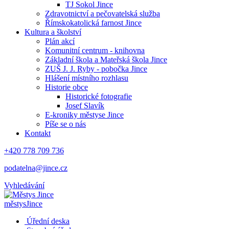
TJ Sokol Jince
Zdravotnictví a pečovatelská služba
Římskokatolická farnost Jince
Kultura a školství
Plán akcí
Komunitní centrum - knihovna
Základní škola a Mateřská škola Jince
ZUŠ J. J. Ryby - pobočka Jince
Hlášení místního rozhlasu
Historie obce
Historické fotografie
Josef Slavík
E-kroniky městyse Jince
Píše se o nás
Kontakt
+420 778 709 736
podatelna@jince.cz
Vyhledávání
městys
Jince
Úřední deska