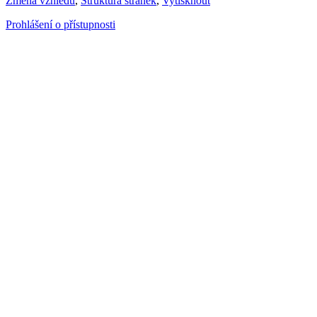
Změna vzhledu
,
Struktura stránek
,
Vytisknout
Prohlášení o přístupnosti