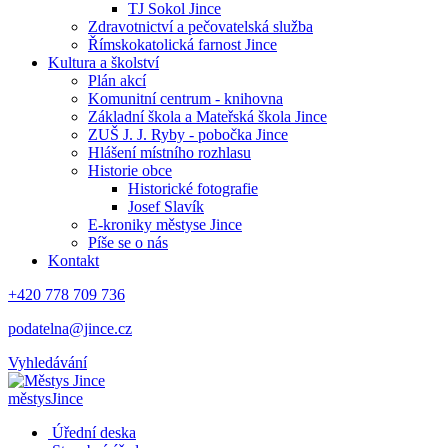
TJ Sokol Jince
Zdravotnictví a pečovatelská služba
Římskokatolická farnost Jince
Kultura a školství
Plán akcí
Komunitní centrum - knihovna
Základní škola a Mateřská škola Jince
ZUŠ J. J. Ryby - pobočka Jince
Hlášení místního rozhlasu
Historie obce
Historické fotografie
Josef Slavík
E-kroniky městyse Jince
Píše se o nás
Kontakt
+420 778 709 736
podatelna@jince.cz
Vyhledávání
městys
Jince
Úřední deska