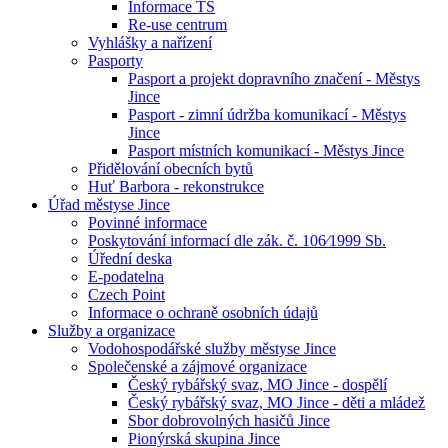
Informace TS
Re-use centrum
Vyhlášky a nařízení
Pasporty
Pasport a projekt dopravního značení - Městys
Jince
Pasport - zimní údržba komunikací - Městys
Jince
Pasport místních komunikací - Městys Jince
Přidělování obecních bytů
Huť Barbora - rekonstrukce
Úřad městyse Jince
Povinné informace
Poskytování informací dle zák. č. 106⁄1999 Sb.
Úřední deska
E-podatelna
Czech Point
Informace o ochraně osobních údajů
Služby a organizace
Vodohospodářské služby městyse Jince
Společenské a zájmové organizace
Český rybářský svaz, MO Jince - dospělí
Český rybářský svaz, MO Jince - děti a mládež
Sbor dobrovolných hasičů Jince
Pionýrská skupina Jince