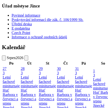
Úřad městyse Jince
Povinné informace
Poskytování informací dle zák. č. 106⁄1999 Sb.
Úřední deska
E-podatelna
Czech Point
Informace o ochraně osobních údajů
Kalendář
Srpen
2026
Po
Út
St
Čt
Pá
So
27
28
29
30
31
1
3
3
3
3
3
3
Letní
Letní
Letní
Letní
Letní
Letní
šachové
šachové
šachové
šachové
šachové
šachové
miniturnaje
miniturnaje
miniturnaje
miniturnaje
miniturnaje
miniturna
Huť
Huť
Huť
Huť
Huť
Huť Barb
Barbora v
Barbora v
Barbora v
Barbora v
Barbora v
v červenc
červenci a
červenci a
červenci a
červenci a
červenci a
srpnu
srpnu
srpnu
srpnu
srpnu
srpnu
Jinecké
Jinecké
Jinecké
Jinecké
Jinecké
Jinecké