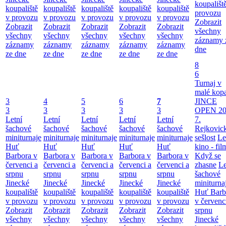
koupališt
koupaliště
koupaliště
koupaliště
koupaliště
koupaliště
provozu
v provozu
v provozu
v provozu
v provozu
v provozu
Zobrazit
Zobrazit
Zobrazit
Zobrazit
Zobrazit
Zobrazit
všechny
všechny
všechny
všechny
všechny
všechny
záznamy 
záznamy
záznamy
záznamy
záznamy
záznamy
dne
ze dne
ze dne
ze dne
ze dne
ze dne
8
6
Turnaj v
malé kop
3
4
5
6
7
JINCE
3
3
3
3
3
OPEN 20
Letní
Letní
Letní
Letní
Letní
7.
šachové
šachové
šachové
šachové
šachové
Rejkovic
miniturnaje
miniturnaje
miniturnaje
miniturnaje
miniturnaje
sešlost
Le
Huť
Huť
Huť
Huť
Huť
kino - fil
Barbora v
Barbora v
Barbora v
Barbora v
Barbora v
Když se
červenci a
červenci a
červenci a
červenci a
červenci a
zhasne
Le
srpnu
srpnu
srpnu
srpnu
srpnu
šachové
Jinecké
Jinecké
Jinecké
Jinecké
Jinecké
miniturna
koupaliště
koupaliště
koupaliště
koupaliště
koupaliště
Huť Barb
v provozu
v provozu
v provozu
v provozu
v provozu
v červenc
Zobrazit
Zobrazit
Zobrazit
Zobrazit
Zobrazit
srpnu
všechny
všechny
všechny
všechny
všechny
Jinecké