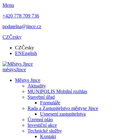
Menu
+420 778 709 736
podatelna@jince.cz
CZ
Česky
CZ
Česky
EN
English
městys
Jince
Městys Jince
Aktuality
MUNIPOLIS Mobilní rozhlas
Stavební úřad
Formuláře
Rada a Zastupitelstvo městyse Jince
Usnesení zastupitelstva
Územní plán
Investiční akce
Technické služby
Kontakt