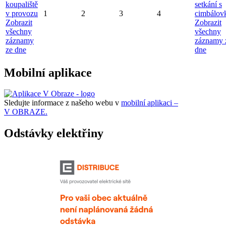
koupaliště
setkání s
v provozu
1
2
3
4
cimbálov
Zobrazit
Zobrazit
všechny
všechny
záznamy
záznamy 
ze dne
dne
Mobilní aplikace
Sledujte informace z našeho webu v
mobilní aplikaci –
V OBRAZE.
Odstávky elektřiny