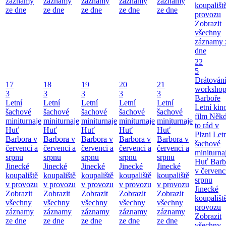
záznamy
záznamy
záznamy
záznamy
záznamy
koupališt
ze dne
ze dne
ze dne
ze dne
ze dne
provozu
Zobrazit
všechny
záznamy 
dne
22
5
Drátování
17
18
19
20
21
workshop
3
3
3
3
3
Barboře
Letní
Letní
Letní
Letní
Letní
Letní kino
šachové
šachové
šachové
šachové
šachové
film Něk
miniturnaje
miniturnaje
miniturnaje
miniturnaje
miniturnaje
to rád v
Huť
Huť
Huť
Huť
Huť
Plzni
Let
Barbora v
Barbora v
Barbora v
Barbora v
Barbora v
šachové
červenci a
červenci a
červenci a
červenci a
červenci a
miniturna
srpnu
srpnu
srpnu
srpnu
srpnu
Huť Barb
Jinecké
Jinecké
Jinecké
Jinecké
Jinecké
v červenc
koupaliště
koupaliště
koupaliště
koupaliště
koupaliště
srpnu
v provozu
v provozu
v provozu
v provozu
v provozu
Jinecké
Zobrazit
Zobrazit
Zobrazit
Zobrazit
Zobrazit
koupališt
všechny
všechny
všechny
všechny
všechny
provozu
záznamy
záznamy
záznamy
záznamy
záznamy
Zobrazit
ze dne
ze dne
ze dne
ze dne
ze dne
všechny