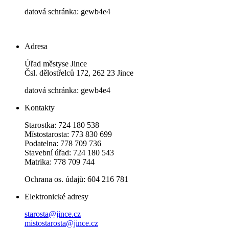
datová schránka: gewb4e4
Adresa
Úřad městyse Jince
Čsl. dělostřelců 172, 262 23 Jince
datová schránka: gewb4e4
Kontakty
Starostka: 724 180 538
Místostarosta: 773 830 699
Podatelna: 778 709 736
Stavební úřad: 724 180 543
Matrika: 778 709 744
Ochrana os. údajů: 604 216 781
Elektronické adresy
starosta@jince.cz
mistostarosta@jince.cz