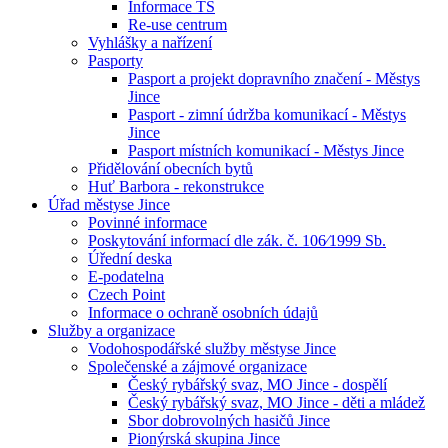
Informace TS
Re-use centrum
Vyhlášky a nařízení
Pasporty
Pasport a projekt dopravního značení - Městys
Jince
Pasport - zimní údržba komunikací - Městys
Jince
Pasport místních komunikací - Městys Jince
Přidělování obecních bytů
Huť Barbora - rekonstrukce
Úřad městyse Jince
Povinné informace
Poskytování informací dle zák. č. 106⁄1999 Sb.
Úřední deska
E-podatelna
Czech Point
Informace o ochraně osobních údajů
Služby a organizace
Vodohospodářské služby městyse Jince
Společenské a zájmové organizace
Český rybářský svaz, MO Jince - dospělí
Český rybářský svaz, MO Jince - děti a mládež
Sbor dobrovolných hasičů Jince
Pionýrská skupina Jince