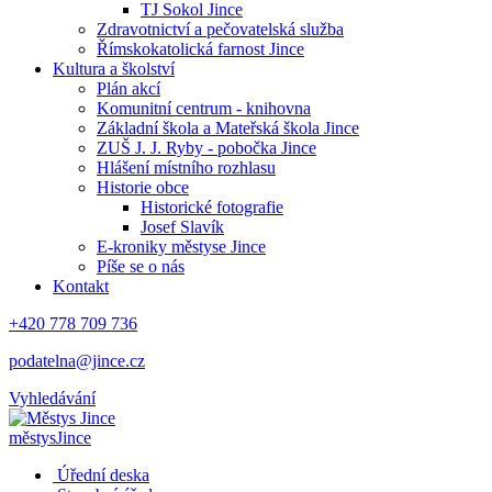
TJ Sokol Jince
Zdravotnictví a pečovatelská služba
Římskokatolická farnost Jince
Kultura a školství
Plán akcí
Komunitní centrum - knihovna
Základní škola a Mateřská škola Jince
ZUŠ J. J. Ryby - pobočka Jince
Hlášení místního rozhlasu
Historie obce
Historické fotografie
Josef Slavík
E-kroniky městyse Jince
Píše se o nás
Kontakt
+420 778 709 736
podatelna@jince.cz
Vyhledávání
městys
Jince
Úřední deska