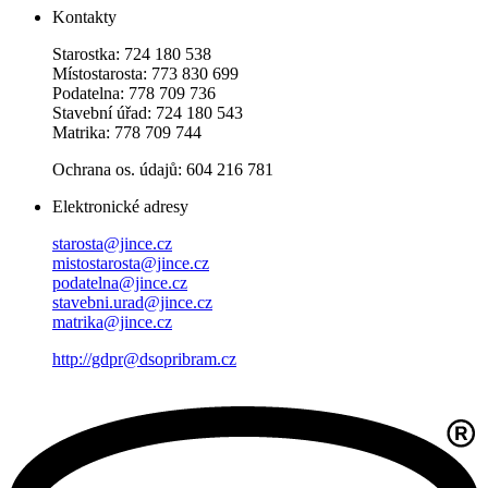
Kontakty
Starostka: 724 180 538
Místostarosta: 773 830 699
Podatelna: 778 709 736
Stavební úřad: 724 180 543
Matrika: 778 709 744
Ochrana os. údajů: 604 216 781
Elektronické adresy
starosta@jince.cz
mistostarosta@jince.cz
podatelna@jince.cz
stavebni.urad@jince.cz
matrika@jince.cz
http://gdpr@dsopribram.cz