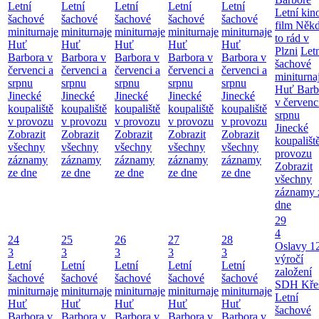
Letní
Letní
Letní
Letní
Letní
Letní kino
šachové
šachové
šachové
šachové
šachové
film Něk
miniturnaje
miniturnaje
miniturnaje
miniturnaje
miniturnaje
to rád v
Huť
Huť
Huť
Huť
Huť
Plzni
Let
Barbora v
Barbora v
Barbora v
Barbora v
Barbora v
šachové
červenci a
červenci a
červenci a
červenci a
červenci a
miniturna
srpnu
srpnu
srpnu
srpnu
srpnu
Huť Barb
Jinecké
Jinecké
Jinecké
Jinecké
Jinecké
v červenc
koupaliště
koupaliště
koupaliště
koupaliště
koupaliště
srpnu
v provozu
v provozu
v provozu
v provozu
v provozu
Jinecké
Zobrazit
Zobrazit
Zobrazit
Zobrazit
Zobrazit
koupališt
všechny
všechny
všechny
všechny
všechny
provozu
záznamy
záznamy
záznamy
záznamy
záznamy
Zobrazit
ze dne
ze dne
ze dne
ze dne
ze dne
všechny
záznamy 
dne
29
4
24
25
26
27
28
Oslavy 1
3
3
3
3
3
výročí
Letní
Letní
Letní
Letní
Letní
založení
šachové
šachové
šachové
šachové
šachové
SDH Kře
miniturnaje
miniturnaje
miniturnaje
miniturnaje
miniturnaje
Letní
Huť
Huť
Huť
Huť
Huť
šachové
Barbora v
Barbora v
Barbora v
Barbora v
Barbora v