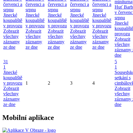
miniturna
červenci a
červenci a
červenci a
červenci a
červenci a
Huť Barb
srpnu
srpnu
srpnu
srpnu
srpnu
v červenc
Jinecké
Jinecké
Jinecké
Jinecké
Jinecké
srpnu
koupaliště
koupaliště
koupaliště
koupaliště
koupaliště
Jinecké
v provozu
v provozu
v provozu
v provozu
v provozu
koupališt
Zobrazit
Zobrazit
Zobrazit
Zobrazit
Zobrazit
provozu
všechny
všechny
všechny
všechny
všechny
Zobrazit
záznamy
záznamy
záznamy
záznamy
záznamy
všechny
ze dne
ze dne
ze dne
ze dne
ze dne
záznamy 
dne
31
5
1
1
Jinecké
Sousedsk
koupaliště
setkání s
v provozu
1
2
3
4
cimbálov
Zobrazit
Zobrazit
všechny
všechny
záznamy
záznamy 
ze dne
dne
Mobilní aplikace