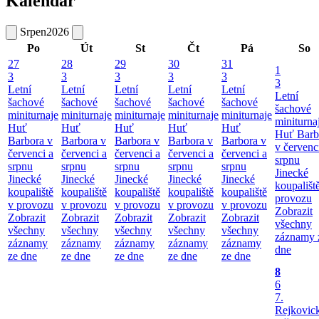
Kalendář
Srpen
2026
Po
Út
St
Čt
Pá
So
27
28
29
30
31
1
3
3
3
3
3
3
Letní
Letní
Letní
Letní
Letní
Letní
šachové
šachové
šachové
šachové
šachové
šachové
miniturnaje
miniturnaje
miniturnaje
miniturnaje
miniturnaje
miniturna
Huť
Huť
Huť
Huť
Huť
Huť Barb
Barbora v
Barbora v
Barbora v
Barbora v
Barbora v
v červenc
červenci a
červenci a
červenci a
červenci a
červenci a
srpnu
srpnu
srpnu
srpnu
srpnu
srpnu
Jinecké
Jinecké
Jinecké
Jinecké
Jinecké
Jinecké
koupališt
koupaliště
koupaliště
koupaliště
koupaliště
koupaliště
provozu
v provozu
v provozu
v provozu
v provozu
v provozu
Zobrazit
Zobrazit
Zobrazit
Zobrazit
Zobrazit
Zobrazit
všechny
všechny
všechny
všechny
všechny
všechny
záznamy 
záznamy
záznamy
záznamy
záznamy
záznamy
dne
ze dne
ze dne
ze dne
ze dne
ze dne
8
6
7.
Rejkovic