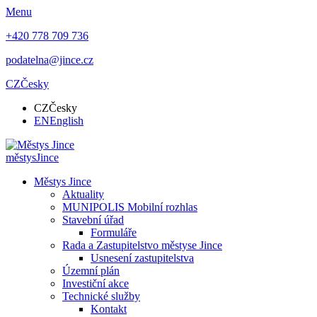
Menu
+420 778 709 736
podatelna@jince.cz
CZ
Česky
CZ
Česky
EN
English
městys
Jince
Městys Jince
Aktuality
MUNIPOLIS Mobilní rozhlas
Stavební úřad
Formuláře
Rada a Zastupitelstvo městyse Jince
Usnesení zastupitelstva
Územní plán
Investiční akce
Technické služby
Kontakt