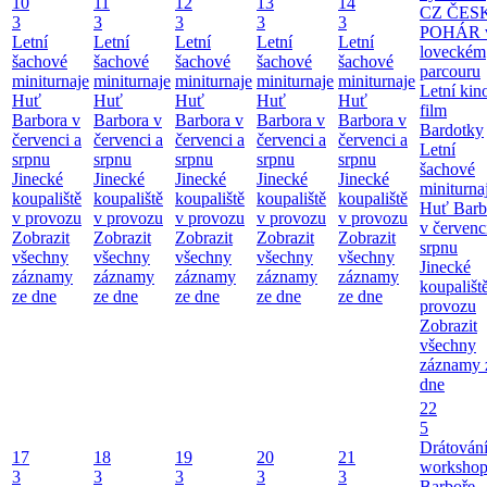
10
11
12
13
14
CZ ČES
3
3
3
3
3
POHÁR 
Letní
Letní
Letní
Letní
Letní
loveckém
šachové
šachové
šachové
šachové
šachové
parcouru
miniturnaje
miniturnaje
miniturnaje
miniturnaje
miniturnaje
Letní kino
Huť
Huť
Huť
Huť
Huť
film
Barbora v
Barbora v
Barbora v
Barbora v
Barbora v
Bardotky
červenci a
červenci a
červenci a
červenci a
červenci a
Letní
srpnu
srpnu
srpnu
srpnu
srpnu
šachové
Jinecké
Jinecké
Jinecké
Jinecké
Jinecké
miniturna
koupaliště
koupaliště
koupaliště
koupaliště
koupaliště
Huť Barb
v provozu
v provozu
v provozu
v provozu
v provozu
v červenc
Zobrazit
Zobrazit
Zobrazit
Zobrazit
Zobrazit
srpnu
všechny
všechny
všechny
všechny
všechny
Jinecké
záznamy
záznamy
záznamy
záznamy
záznamy
koupališt
ze dne
ze dne
ze dne
ze dne
ze dne
provozu
Zobrazit
všechny
záznamy 
dne
22
5
Drátování
17
18
19
20
21
workshop
3
3
3
3
3
Barboře