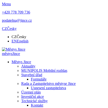
Menu
+420 778 709 736
podatelna@jince.cz
CZ
Česky
CZ
Česky
EN
English
městys
Jince
Městys Jince
Aktuality
MUNIPOLIS Mobilní rozhlas
Stavební úřad
Formuláře
Rada a Zastupitelstvo městyse Jince
Usnesení zastupitelstva
Územní plán
Investiční akce
Technické služby
Kontakt