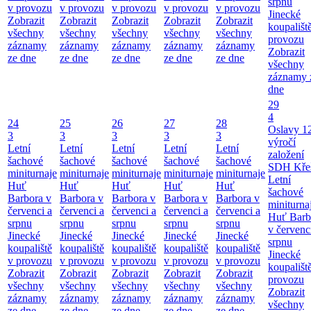
srpnu
v provozu
v provozu
v provozu
v provozu
v provozu
Jinecké
Zobrazit
Zobrazit
Zobrazit
Zobrazit
Zobrazit
koupališt
všechny
všechny
všechny
všechny
všechny
provozu
záznamy
záznamy
záznamy
záznamy
záznamy
Zobrazit
ze dne
ze dne
ze dne
ze dne
ze dne
všechny
záznamy 
dne
29
4
24
25
26
27
28
Oslavy 1
3
3
3
3
3
výročí
Letní
Letní
Letní
Letní
Letní
založení
šachové
šachové
šachové
šachové
šachové
SDH Kře
miniturnaje
miniturnaje
miniturnaje
miniturnaje
miniturnaje
Letní
Huť
Huť
Huť
Huť
Huť
šachové
Barbora v
Barbora v
Barbora v
Barbora v
Barbora v
miniturna
červenci a
červenci a
červenci a
červenci a
červenci a
Huť Barb
srpnu
srpnu
srpnu
srpnu
srpnu
v červenc
Jinecké
Jinecké
Jinecké
Jinecké
Jinecké
srpnu
koupaliště
koupaliště
koupaliště
koupaliště
koupaliště
Jinecké
v provozu
v provozu
v provozu
v provozu
v provozu
koupališt
Zobrazit
Zobrazit
Zobrazit
Zobrazit
Zobrazit
provozu
všechny
všechny
všechny
všechny
všechny
Zobrazit
záznamy
záznamy
záznamy
záznamy
záznamy
všechny
ze dne
ze dne
ze dne
ze dne
ze dne