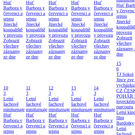
Huť
Huť
Huť
Huť
Huť
Huť Barb
Barbora v
Barbora v
Barbora v
Barbora v
Barbora v
v červenc
červenci a
červenci a
červenci a
červenci a
červenci a
srpnu
srpnu
srpnu
srpnu
srpnu
srpnu
Jinecké
Jinecké
Jinecké
Jinecké
Jinecké
Jinecké
koupališt
koupaliště
koupaliště
koupaliště
koupaliště
koupaliště
provozu
v provozu
v provozu
v provozu
v provozu
v provozu
Zobrazit
Zobrazit
Zobrazit
Zobrazit
Zobrazit
Zobrazit
všechny
všechny
všechny
všechny
všechny
všechny
záznamy 
záznamy
záznamy
záznamy
záznamy
záznamy
dne
ze dne
ze dne
ze dne
ze dne
ze dne
15
6
TJ Sokol
Jince zve
vycházku
10
11
12
13
14
CZ ČES
3
3
3
3
3
POHÁR 
Letní
Letní
Letní
Letní
Letní
loveckém
šachové
šachové
šachové
šachové
šachové
parcouru
miniturnaje
miniturnaje
miniturnaje
miniturnaje
miniturnaje
Letní kino
Huť
Huť
Huť
Huť
Huť
film
Barbora v
Barbora v
Barbora v
Barbora v
Barbora v
Bardotky
červenci a
červenci a
červenci a
červenci a
červenci a
Letní
srpnu
srpnu
srpnu
srpnu
srpnu
šachové