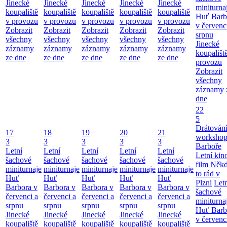
Jinecké
Jinecké
Jinecké
Jinecké
Jinecké
miniturna
koupaliště
koupaliště
koupaliště
koupaliště
koupaliště
Huť Barb
v provozu
v provozu
v provozu
v provozu
v provozu
v červenc
Zobrazit
Zobrazit
Zobrazit
Zobrazit
Zobrazit
srpnu
všechny
všechny
všechny
všechny
všechny
Jinecké
záznamy
záznamy
záznamy
záznamy
záznamy
koupališt
ze dne
ze dne
ze dne
ze dne
ze dne
provozu
Zobrazit
všechny
záznamy 
dne
22
5
Drátování
17
18
19
20
21
workshop
3
3
3
3
3
Barboře
Letní
Letní
Letní
Letní
Letní
Letní kino
šachové
šachové
šachové
šachové
šachové
film Něk
miniturnaje
miniturnaje
miniturnaje
miniturnaje
miniturnaje
to rád v
Huť
Huť
Huť
Huť
Huť
Plzni
Let
Barbora v
Barbora v
Barbora v
Barbora v
Barbora v
šachové
červenci a
červenci a
červenci a
červenci a
červenci a
miniturna
srpnu
srpnu
srpnu
srpnu
srpnu
Huť Barb
Jinecké
Jinecké
Jinecké
Jinecké
Jinecké
v červenc
koupaliště
koupaliště
koupaliště
koupaliště
koupaliště