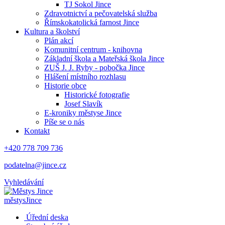
TJ Sokol Jince
Zdravotnictví a pečovatelská služba
Římskokatolická farnost Jince
Kultura a školství
Plán akcí
Komunitní centrum - knihovna
Základní škola a Mateřská škola Jince
ZUŠ J. J. Ryby - pobočka Jince
Hlášení místního rozhlasu
Historie obce
Historické fotografie
Josef Slavík
E-kroniky městyse Jince
Píše se o nás
Kontakt
+420 778 709 736
podatelna@jince.cz
Vyhledávání
městys
Jince
Úřední deska