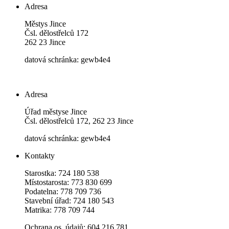
Adresa
Městys Jince
Čsl. dělostřelců 172
262 23 Jince
datová schránka: gewb4e4
Adresa
Úřad městyse Jince
Čsl. dělostřelců 172, 262 23 Jince
datová schránka: gewb4e4
Kontakty
Starostka: 724 180 538
Místostarosta: 773 830 699
Podatelna: 778 709 736
Stavební úřad: 724 180 543
Matrika: 778 709 744
Ochrana os. údajů: 604 216 781