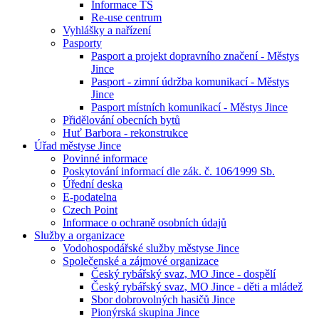
Informace TS
Re-use centrum
Vyhlášky a nařízení
Pasporty
Pasport a projekt dopravního značení - Městys
Jince
Pasport - zimní údržba komunikací - Městys
Jince
Pasport místních komunikací - Městys Jince
Přidělování obecních bytů
Huť Barbora - rekonstrukce
Úřad městyse Jince
Povinné informace
Poskytování informací dle zák. č. 106⁄1999 Sb.
Úřední deska
E-podatelna
Czech Point
Informace o ochraně osobních údajů
Služby a organizace
Vodohospodářské služby městyse Jince
Společenské a zájmové organizace
Český rybářský svaz, MO Jince - dospělí
Český rybářský svaz, MO Jince - děti a mládež
Sbor dobrovolných hasičů Jince
Pionýrská skupina Jince