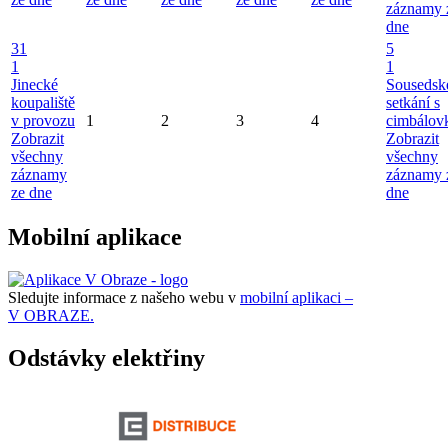
záznamy 
dne
31
5
1
1
Jinecké
Sousedsk
koupaliště
setkání s
v provozu
1
2
3
4
cimbálov
Zobrazit
Zobrazit
všechny
všechny
záznamy
záznamy 
ze dne
dne
Mobilní aplikace
Sledujte informace z našeho webu v
mobilní aplikaci –
V OBRAZE.
Odstávky elektřiny