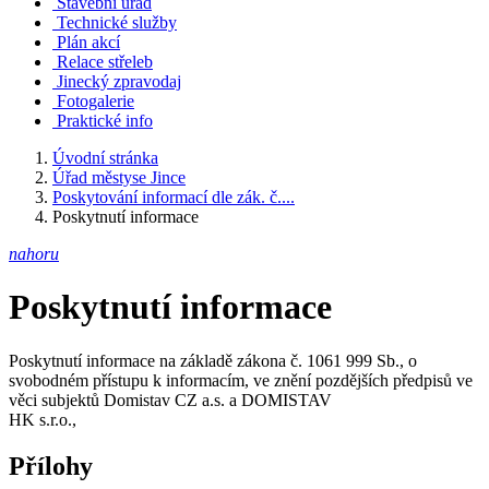
Stavební úřad
Technické služby
Plán akcí
Relace střeleb
Jinecký zpravodaj
Fotogalerie
Praktické info
Úvodní stránka
Úřad městyse Jince
Poskytování informací dle zák. č....
Poskytnutí informace
nahoru
Poskytnutí informace
Poskytnutí informace na základě zákona č. 1061 999 Sb., o
svobodném přístupu k informacím, ve znění pozdějších předpisů ve
věci subjektů Domistav CZ a.s. a DOMISTAV
HK s.r.o.,
Přílohy