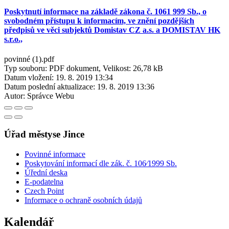
Poskytnutí informace na základě zákona č. 1061 999 Sb., o
svobodném přístupu k informacím, ve znění pozdějších
předpisů ve věci subjektů Domistav CZ a.s. a DOMISTAV HK
s.r.o.,
povinné (1).pdf
Typ souboru: PDF dokument, Velikost: 26,78 kB
Datum vložení:
19. 8. 2019 13:34
Datum poslední aktualizace:
19. 8. 2019 13:36
Autor:
Správce Webu
Úřad městyse Jince
Povinné informace
Poskytování informací dle zák. č. 106⁄1999 Sb.
Úřední deska
E-podatelna
Czech Point
Informace o ochraně osobních údajů
Kalendář