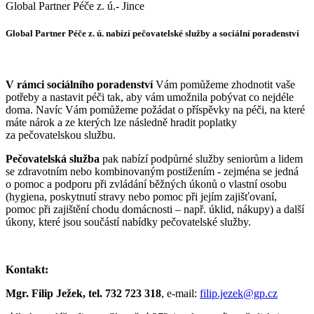
Global Partner Péče z. ú.- Jince
Global Partner Péče z. ú. nabízí pečovatelské služby a sociální poradenství
V rámci sociálního poradenství
Vám pomůžeme zhodnotit vaše
potřeby a nastavit péči tak, aby vám umožnila pobývat co nejdéle
doma. Navíc Vám pomůžeme požádat o příspěvky na péči, na které
máte nárok a ze kterých lze následně hradit poplatky
za pečovatelskou službu.
Pečovatelská služba
pak nabízí podpůrné služby seniorům a lidem
se zdravotním nebo kombinovaným postižením - zejména se jedná
o pomoc a podporu při zvládání běžných úkonů o vlastní osobu
(hygiena, poskytnutí stravy nebo pomoc při jejím zajišťovaní,
pomoc při zajištění chodu domácnosti – např. úklid, nákupy) a další
úkony, které jsou součástí nabídky pečovatelské služby.
Kontakt:
Mgr. Filip Ježek, tel. 732 723 318
, e-mail:
filip.jezek@gp.cz