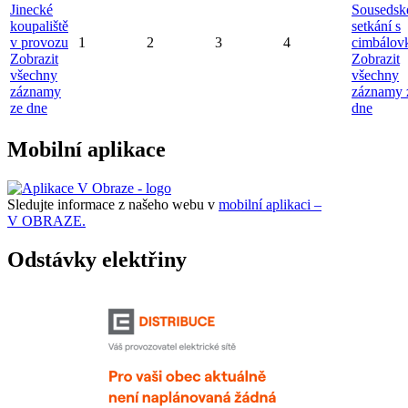
Jinecké
Sousedsk
koupaliště
setkání s
v provozu
1
2
3
4
cimbálov
Zobrazit
Zobrazit
všechny
všechny
záznamy
záznamy 
ze dne
dne
Mobilní aplikace
Sledujte informace z našeho webu v
mobilní aplikaci –
V OBRAZE.
Odstávky elektřiny