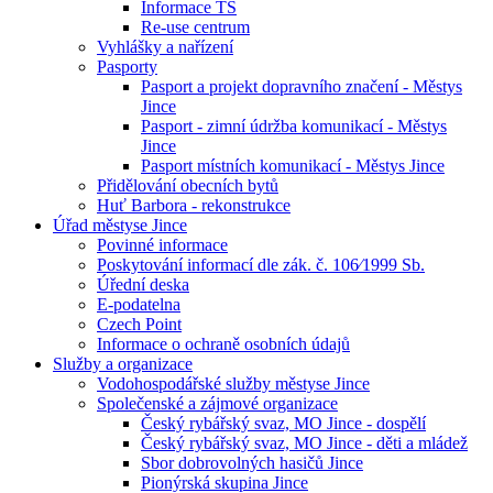
Informace TS
Re-use centrum
Vyhlášky a nařízení
Pasporty
Pasport a projekt dopravního značení - Městys
Jince
Pasport - zimní údržba komunikací - Městys
Jince
Pasport místních komunikací - Městys Jince
Přidělování obecních bytů
Huť Barbora - rekonstrukce
Úřad městyse Jince
Povinné informace
Poskytování informací dle zák. č. 106⁄1999 Sb.
Úřední deska
E-podatelna
Czech Point
Informace o ochraně osobních údajů
Služby a organizace
Vodohospodářské služby městyse Jince
Společenské a zájmové organizace
Český rybářský svaz, MO Jince - dospělí
Český rybářský svaz, MO Jince - děti a mládež
Sbor dobrovolných hasičů Jince
Pionýrská skupina Jince