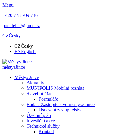
Menu
+420 778 709 736
podatelna@jince.cz
CZ
Česky
CZ
Česky
EN
English
městys
Jince
Městys Jince
Aktuality
MUNIPOLIS Mobilní rozhlas
Stavební úřad
Formuláře
Rada a Zastupitelstvo městyse Jince
Usnesení zastupitelstva
Územní plán
Investiční akce
Technické služby
Kontakt