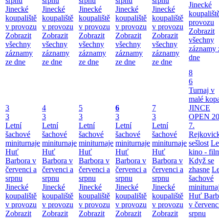
srpnu
srpnu
srpnu
srpnu
srpnu
Jinecké
Jinecké
Jinecké
Jinecké
Jinecké
Jinecké
koupališt
koupaliště
koupaliště
koupaliště
koupaliště
koupaliště
provozu
v provozu
v provozu
v provozu
v provozu
v provozu
Zobrazit
Zobrazit
Zobrazit
Zobrazit
Zobrazit
Zobrazit
všechny
všechny
všechny
všechny
všechny
všechny
záznamy 
záznamy
záznamy
záznamy
záznamy
záznamy
dne
ze dne
ze dne
ze dne
ze dne
ze dne
8
6
Turnaj v
malé kop
3
4
5
6
7
JINCE
3
3
3
3
3
OPEN 20
Letní
Letní
Letní
Letní
Letní
7.
šachové
šachové
šachové
šachové
šachové
Rejkovic
miniturnaje
miniturnaje
miniturnaje
miniturnaje
miniturnaje
sešlost
Le
Huť
Huť
Huť
Huť
Huť
kino - fil
Barbora v
Barbora v
Barbora v
Barbora v
Barbora v
Když se
červenci a
červenci a
červenci a
červenci a
červenci a
zhasne
Le
srpnu
srpnu
srpnu
srpnu
srpnu
šachové
Jinecké
Jinecké
Jinecké
Jinecké
Jinecké
miniturna
koupaliště
koupaliště
koupaliště
koupaliště
koupaliště
Huť Barb
v provozu
v provozu
v provozu
v provozu
v provozu
v červenc
Zobrazit
Zobrazit
Zobrazit
Zobrazit
Zobrazit
srpnu