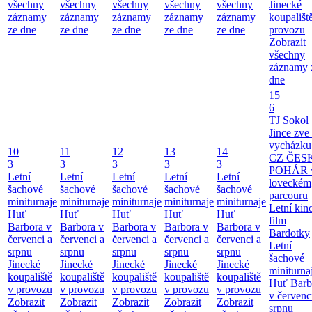
všechny
všechny
všechny
všechny
všechny
Jinecké
záznamy
záznamy
záznamy
záznamy
záznamy
koupališt
ze dne
ze dne
ze dne
ze dne
ze dne
provozu
Zobrazit
všechny
záznamy 
dne
15
6
TJ Sokol
Jince zve
vycházku
10
11
12
13
14
CZ ČES
3
3
3
3
3
POHÁR 
Letní
Letní
Letní
Letní
Letní
loveckém
šachové
šachové
šachové
šachové
šachové
parcouru
miniturnaje
miniturnaje
miniturnaje
miniturnaje
miniturnaje
Letní kino
Huť
Huť
Huť
Huť
Huť
film
Barbora v
Barbora v
Barbora v
Barbora v
Barbora v
Bardotky
červenci a
červenci a
červenci a
červenci a
červenci a
Letní
srpnu
srpnu
srpnu
srpnu
srpnu
šachové
Jinecké
Jinecké
Jinecké
Jinecké
Jinecké
miniturna
koupaliště
koupaliště
koupaliště
koupaliště
koupaliště
Huť Barb
v provozu
v provozu
v provozu
v provozu
v provozu
v červenc
Zobrazit
Zobrazit
Zobrazit
Zobrazit
Zobrazit
srpnu