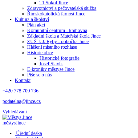
TJ Sokol Jince
Zdravotnictví a pečovatelská služba
Římskokatolická farnost Jince
Kultura a školství
Plán akcí
Komunitní centrum - knihovna
Základní škola a Mateřská škola Jince
ZUŠ J. J. Ryby - pobočka Jince
Hlášení místního rozhlasu
Historie obce
Historické fotografie
Josef Slavík
E-kroniky městyse Jince
Píše se o nás
Kontakt
+420 778 709 736
podatelna@jince.cz
Vyhledávání
městys
Jince
Úřední deska