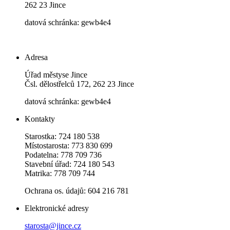
262 23 Jince
datová schránka: gewb4e4
Adresa
Úřad městyse Jince
Čsl. dělostřelců 172, 262 23 Jince
datová schránka: gewb4e4
Kontakty
Starostka: 724 180 538
Místostarosta: 773 830 699
Podatelna: 778 709 736
Stavební úřad: 724 180 543
Matrika: 778 709 744
Ochrana os. údajů: 604 216 781
Elektronické adresy
starosta@jince.cz