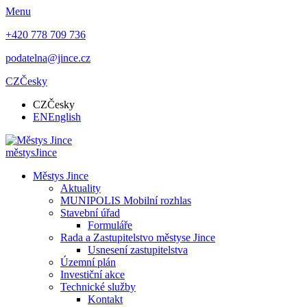
Menu
+420 778 709 736
podatelna@jince.cz
CZ
Česky
CZ
Česky
EN
English
městys
Jince
Městys Jince
Aktuality
MUNIPOLIS Mobilní rozhlas
Stavební úřad
Formuláře
Rada a Zastupitelstvo městyse Jince
Usnesení zastupitelstva
Územní plán
Investiční akce
Technické služby
Kontakt