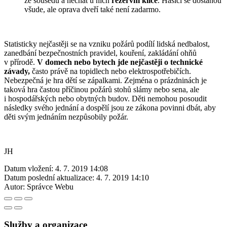
ze sousedů a nechat u nich
rezervní klíče
. Hasiči se dostanou
všude, ale oprava dveří také není zadarmo.
Statisticky nejčastěji se na vzniku požárů podílí lidská nedbalost,
zanedbání bezpečnostních pravidel, kouření, zakládání ohňů
v přírodě.
V domech nebo bytech jde nejčastěji o technické
závady,
často právě na topidlech nebo elektrospotřebičích.
Nebezpečná je hra dětí se zápalkami. Zejména o prázdninách je
taková hra častou příčinou požárů stohů slámy nebo sena, ale
i hospodářských nebo obytných budov. Děti nemohou posoudit
následky svého jednání a dospělí jsou ze zákona povinni dbát, aby
děti svým jednáním nezpůsobily požár.
JH
Datum vložení:
4. 7. 2019 14:08
Datum poslední aktualizace:
4. 7. 2019 14:10
Autor:
Správce Webu
Služby a organizace