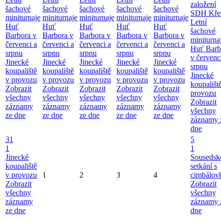
založení
šachové
šachové
šachové
šachové
šachové
SDH Kře
miniturnaje
miniturnaje
miniturnaje
miniturnaje
miniturnaje
Letní
Huť
Huť
Huť
Huť
Huť
šachové
Barbora v
Barbora v
Barbora v
Barbora v
Barbora v
miniturna
červenci a
červenci a
červenci a
červenci a
červenci a
Huť Barb
srpnu
srpnu
srpnu
srpnu
srpnu
v červenc
Jinecké
Jinecké
Jinecké
Jinecké
Jinecké
srpnu
koupaliště
koupaliště
koupaliště
koupaliště
koupaliště
Jinecké
v provozu
v provozu
v provozu
v provozu
v provozu
koupališt
Zobrazit
Zobrazit
Zobrazit
Zobrazit
Zobrazit
provozu
všechny
všechny
všechny
všechny
všechny
Zobrazit
záznamy
záznamy
záznamy
záznamy
záznamy
všechny
ze dne
ze dne
ze dne
ze dne
ze dne
záznamy 
dne
31
5
1
1
Jinecké
Sousedsk
koupaliště
setkání s
v provozu
1
2
3
4
cimbálov
Zobrazit
Zobrazit
všechny
všechny
záznamy
záznamy 
ze dne
dne