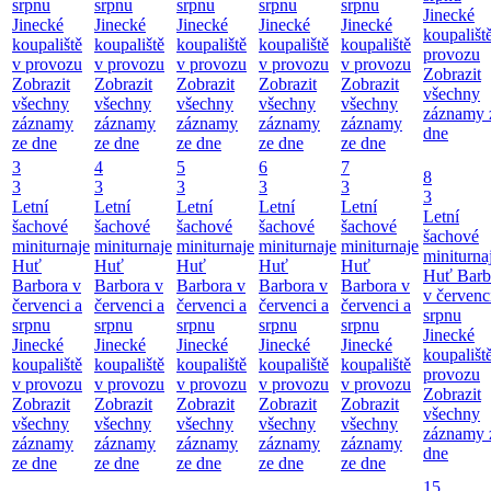
srpnu
srpnu
srpnu
srpnu
srpnu
Jinecké
Jinecké
Jinecké
Jinecké
Jinecké
Jinecké
koupališt
koupaliště
koupaliště
koupaliště
koupaliště
koupaliště
provozu
v provozu
v provozu
v provozu
v provozu
v provozu
Zobrazit
Zobrazit
Zobrazit
Zobrazit
Zobrazit
Zobrazit
všechny
všechny
všechny
všechny
všechny
všechny
záznamy 
záznamy
záznamy
záznamy
záznamy
záznamy
dne
ze dne
ze dne
ze dne
ze dne
ze dne
3
4
5
6
7
8
3
3
3
3
3
3
Letní
Letní
Letní
Letní
Letní
Letní
šachové
šachové
šachové
šachové
šachové
šachové
miniturnaje
miniturnaje
miniturnaje
miniturnaje
miniturnaje
miniturna
Huť
Huť
Huť
Huť
Huť
Huť Barb
Barbora v
Barbora v
Barbora v
Barbora v
Barbora v
v červenc
červenci a
červenci a
červenci a
červenci a
červenci a
srpnu
srpnu
srpnu
srpnu
srpnu
srpnu
Jinecké
Jinecké
Jinecké
Jinecké
Jinecké
Jinecké
koupališt
koupaliště
koupaliště
koupaliště
koupaliště
koupaliště
provozu
v provozu
v provozu
v provozu
v provozu
v provozu
Zobrazit
Zobrazit
Zobrazit
Zobrazit
Zobrazit
Zobrazit
všechny
všechny
všechny
všechny
všechny
všechny
záznamy 
záznamy
záznamy
záznamy
záznamy
záznamy
dne
ze dne
ze dne
ze dne
ze dne
ze dne
15