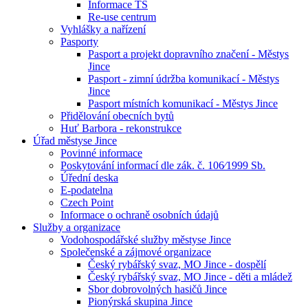
Informace TS
Re-use centrum
Vyhlášky a nařízení
Pasporty
Pasport a projekt dopravního značení - Městys
Jince
Pasport - zimní údržba komunikací - Městys
Jince
Pasport místních komunikací - Městys Jince
Přidělování obecních bytů
Huť Barbora - rekonstrukce
Úřad městyse Jince
Povinné informace
Poskytování informací dle zák. č. 106⁄1999 Sb.
Úřední deska
E-podatelna
Czech Point
Informace o ochraně osobních údajů
Služby a organizace
Vodohospodářské služby městyse Jince
Společenské a zájmové organizace
Český rybářský svaz, MO Jince - dospělí
Český rybářský svaz, MO Jince - děti a mládež
Sbor dobrovolných hasičů Jince
Pionýrská skupina Jince