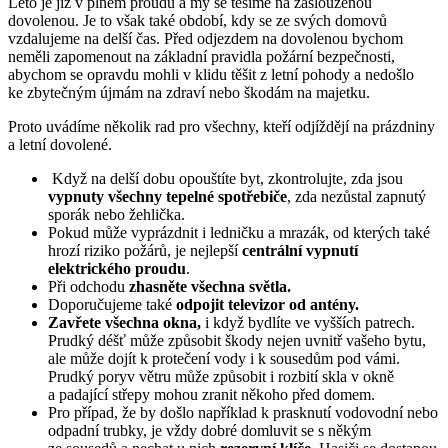
Léto je již v plném proudu a my se těšíme na zaslouženou
dovolenou. Je to však také období, kdy se ze svých domovů
vzdalujeme na delší čas. Před odjezdem na dovolenou bychom
neměli zapomenout na základní pravidla požární bezpečnosti,
abychom se opravdu mohli v klidu těšit z letní pohody a nedošlo
ke zbytečným újmám na zdraví nebo škodám na majetku.
Proto uvádíme několik rad pro všechny, kteří odjíždějí na prázdniny
a letní dovolené.
Když na delší dobu opouštíte byt, zkontrolujte, zda jsou
vypnuty všechny tepelné spotřebiče
, zda nezůstal zapnutý
sporák nebo žehlička.
Pokud může vyprázdnit i ledničku a mrazák, od kterých také
hrozí riziko požárů, je nejlepší
centrální vypnutí
elektrického proudu
.
Při odchodu
zhasněte všechna světla.
Doporučujeme také
odpojit televizor od antény.
Zavřete všechna okna,
i když bydlíte ve vyšších patrech.
Prudký déšť může způsobit škody nejen uvnitř vašeho bytu,
ale může dojít k protečení vody i k sousedům pod vámi.
Prudký poryv větru může způsobit i rozbití skla v okně
a padající střepy mohou zranit někoho před domem.
Pro případ, že by došlo například k prasknutí vodovodní nebo
odpadní trubky, je vždy dobré domluvit se s někým