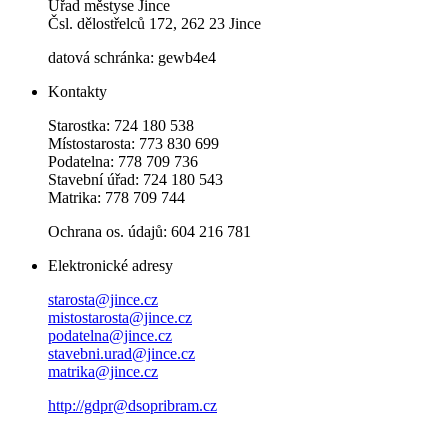
Úřad městyse Jince
Čsl. dělostřelců 172, 262 23 Jince
datová schránka: gewb4e4
Kontakty
Starostka: 724 180 538
Místostarosta: 773 830 699
Podatelna: 778 709 736
Stavební úřad: 724 180 543
Matrika: 778 709 744
Ochrana os. údajů: 604 216 781
Elektronické adresy
starosta@jince.cz
mistostarosta@jince.cz
podatelna@jince.cz
stavebni.urad@jince.cz
matrika@jince.cz
http://gdpr@dsopribram.cz