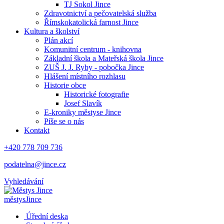
TJ Sokol Jince
Zdravotnictví a pečovatelská služba
Římskokatolická farnost Jince
Kultura a školství
Plán akcí
Komunitní centrum - knihovna
Základní škola a Mateřská škola Jince
ZUŠ J. J. Ryby - pobočka Jince
Hlášení místního rozhlasu
Historie obce
Historické fotografie
Josef Slavík
E-kroniky městyse Jince
Píše se o nás
Kontakt
+420 778 709 736
podatelna@jince.cz
Vyhledávání
městys
Jince
Úřední deska