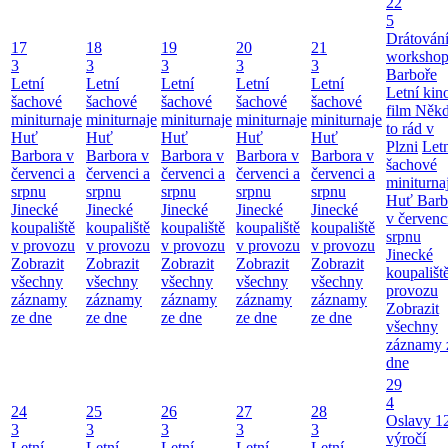
22
5
Drátování
17
18
19
20
21
workshop
3
3
3
3
3
Barboře
Letní
Letní
Letní
Letní
Letní
Letní kino
šachové
šachové
šachové
šachové
šachové
film Něk
miniturnaje
miniturnaje
miniturnaje
miniturnaje
miniturnaje
to rád v
Huť
Huť
Huť
Huť
Huť
Plzni
Let
Barbora v
Barbora v
Barbora v
Barbora v
Barbora v
šachové
červenci a
červenci a
červenci a
červenci a
červenci a
miniturna
srpnu
srpnu
srpnu
srpnu
srpnu
Huť Barb
Jinecké
Jinecké
Jinecké
Jinecké
Jinecké
v červenc
koupaliště
koupaliště
koupaliště
koupaliště
koupaliště
srpnu
v provozu
v provozu
v provozu
v provozu
v provozu
Jinecké
Zobrazit
Zobrazit
Zobrazit
Zobrazit
Zobrazit
koupališt
všechny
všechny
všechny
všechny
všechny
provozu
záznamy
záznamy
záznamy
záznamy
záznamy
Zobrazit
ze dne
ze dne
ze dne
ze dne
ze dne
všechny
záznamy 
dne
29
4
24
25
26
27
28
Oslavy 1
3
3
3
3
3
výročí
Letní
Letní
Letní
Letní
Letní