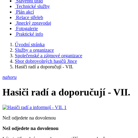
Stavební úřad
Technické služby
Plán akcí
Relace střeleb
Jinecký zpravodaj
Fotogalerie
Praktické info
Úvodní stránka
Služby a organizace
Společenské a zájmové organizace
Sbor dobrovolných hasičů Jince
Hasiči radí a doporučují - VII.
nahoru
Hasiči radí a doporučují - VII.
Než odjedete na dovolenou
Než odjedete na dovolenou