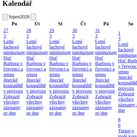
Kalendář
Srpen
2026
Po
Út
St
Čt
Pá
So
27
28
29
30
31
1
3
3
3
3
3
3
Letní
Letní
Letní
Letní
Letní
Letní
šachové
šachové
šachové
šachové
šachové
šachové
miniturnaje
miniturnaje
miniturnaje
miniturnaje
miniturnaje
miniturna
Huť
Huť
Huť
Huť
Huť
Huť Barb
Barbora v
Barbora v
Barbora v
Barbora v
Barbora v
v červenc
červenci a
červenci a
červenci a
červenci a
červenci a
srpnu
srpnu
srpnu
srpnu
srpnu
srpnu
Jinecké
Jinecké
Jinecké
Jinecké
Jinecké
Jinecké
koupališt
koupaliště
koupaliště
koupaliště
koupaliště
koupaliště
provozu
v provozu
v provozu
v provozu
v provozu
v provozu
Zobrazit
Zobrazit
Zobrazit
Zobrazit
Zobrazit
Zobrazit
všechny
všechny
všechny
všechny
všechny
všechny
záznamy 
záznamy
záznamy
záznamy
záznamy
záznamy
dne
ze dne
ze dne
ze dne
ze dne
ze dne
8
6
Turnaj v
malé kop