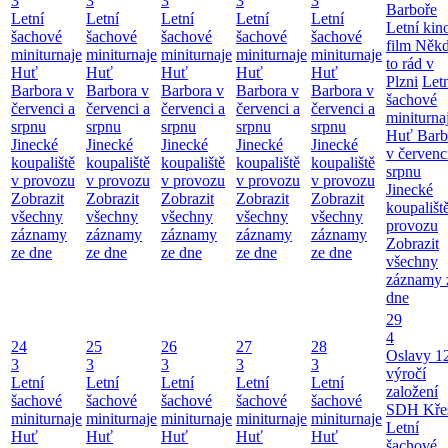
3
3
3
3
3
Barboře
Letní
Letní
Letní
Letní
Letní
Letní kino
šachové
šachové
šachové
šachové
šachové
film Něk
miniturnaje
miniturnaje
miniturnaje
miniturnaje
miniturnaje
to rád v
Huť
Huť
Huť
Huť
Huť
Plzni
Let
Barbora v
Barbora v
Barbora v
Barbora v
Barbora v
šachové
červenci a
červenci a
červenci a
červenci a
červenci a
miniturna
srpnu
srpnu
srpnu
srpnu
srpnu
Huť Barb
Jinecké
Jinecké
Jinecké
Jinecké
Jinecké
v červenc
koupaliště
koupaliště
koupaliště
koupaliště
koupaliště
srpnu
v provozu
v provozu
v provozu
v provozu
v provozu
Jinecké
Zobrazit
Zobrazit
Zobrazit
Zobrazit
Zobrazit
koupališt
všechny
všechny
všechny
všechny
všechny
provozu
záznamy
záznamy
záznamy
záznamy
záznamy
Zobrazit
ze dne
ze dne
ze dne
ze dne
ze dne
všechny
záznamy 
dne
29
4
24
25
26
27
28
Oslavy 1
3
3
3
3
3
výročí
Letní
Letní
Letní
Letní
Letní
založení
šachové
šachové
šachové
šachové
šachové
SDH Kře
miniturnaje
miniturnaje
miniturnaje
miniturnaje
miniturnaje
Letní
Huť
Huť
Huť
Huť
Huť
šachové