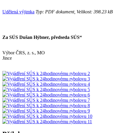
Udělená výjimka
Typ: PDF dokument, Velikost: 398.23 kB
Za SÚS Dušan Hýbner, předseda SÚS“
Výbor ČRS, z. s., MO
Jinc