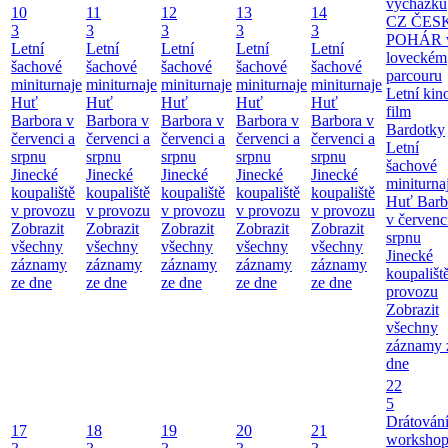
vycházku
10
11
12
13
14
CZ ČES
3
3
3
3
3
POHÁR 
Letní
Letní
Letní
Letní
Letní
loveckém
šachové
šachové
šachové
šachové
šachové
parcouru
miniturnaje
miniturnaje
miniturnaje
miniturnaje
miniturnaje
Letní kino
Huť
Huť
Huť
Huť
Huť
film
Barbora v
Barbora v
Barbora v
Barbora v
Barbora v
Bardotky
červenci a
červenci a
červenci a
červenci a
červenci a
Letní
srpnu
srpnu
srpnu
srpnu
srpnu
šachové
Jinecké
Jinecké
Jinecké
Jinecké
Jinecké
miniturna
koupaliště
koupaliště
koupaliště
koupaliště
koupaliště
Huť Barb
v provozu
v provozu
v provozu
v provozu
v provozu
v červenc
Zobrazit
Zobrazit
Zobrazit
Zobrazit
Zobrazit
srpnu
všechny
všechny
všechny
všechny
všechny
Jinecké
záznamy
záznamy
záznamy
záznamy
záznamy
koupališt
ze dne
ze dne
ze dne
ze dne
ze dne
provozu
Zobrazit
všechny
záznamy 
dne
22
5
Drátování
17
18
19
20
21
workshop