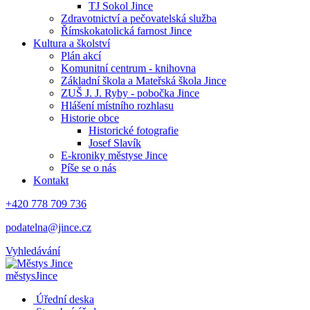
TJ Sokol Jince
Zdravotnictví a pečovatelská služba
Římskokatolická farnost Jince
Kultura a školství
Plán akcí
Komunitní centrum - knihovna
Základní škola a Mateřská škola Jince
ZUŠ J. J. Ryby - pobočka Jince
Hlášení místního rozhlasu
Historie obce
Historické fotografie
Josef Slavík
E-kroniky městyse Jince
Píše se o nás
Kontakt
+420 778 709 736
podatelna@jince.cz
Vyhledávání
městys
Jince
Úřední deska