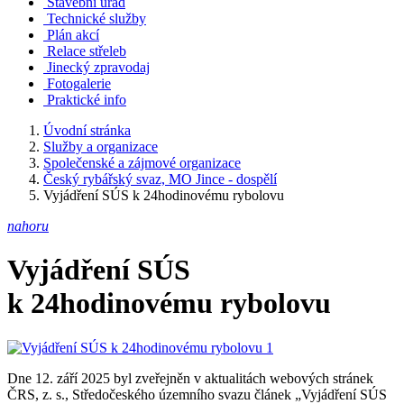
Stavební úřad
Technické služby
Plán akcí
Relace střeleb
Jinecký zpravodaj
Fotogalerie
Praktické info
Úvodní stránka
Služby a organizace
Společenské a zájmové organizace
Český rybářský svaz, MO Jince - dospělí
Vyjádření SÚS k 24hodinovému rybolovu
nahoru
Vyjádření SÚS
k 24hodinovému rybolovu
Dne 12. září 2025 byl zveřejněn v aktualitách webových stránek
ČRS, z. s., Středočeského územního svazu článek „Vyjádření SÚS