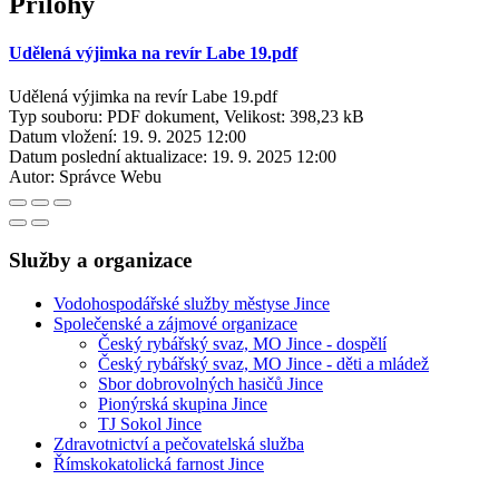
Přílohy
Udělená výjimka na revír Labe 19.pdf
Udělená výjimka na revír Labe 19.pdf
Typ souboru: PDF dokument, Velikost: 398,23 kB
Datum vložení:
19. 9. 2025 12:00
Datum poslední aktualizace:
19. 9. 2025 12:00
Autor:
Správce Webu
Služby a organizace
Vodohospodářské služby městyse Jince
Společenské a zájmové organizace
Český rybářský svaz, MO Jince - dospělí
Český rybářský svaz, MO Jince - děti a mládež
Sbor dobrovolných hasičů Jince
Pionýrská skupina Jince
TJ Sokol Jince
Zdravotnictví a pečovatelská služba
Římskokatolická farnost Jince