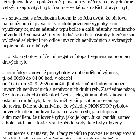
let zejména lov na položeno či plavanou zaměřený na lov primárně
velkých kaprovitých ryb či sumce velkého a dalších dravých ryb,
- v souvislosti s předchozím bodem je potřeba uvést, že při lovu
na položenou či plavanou v období povolené výjimky jsou
využívány zejména nástrahy typu boiles a další nástrahy rostlinného
původu či živé nástražní ryby. Jedná se tedy o nástrahy, které nejsou
vyloženě selektivní pro odlov invazních nepůvodních a vybraných
nepůvodních druhů ryb,
- nonstop rybolov může mít negativní dopad zejména na populaci
dravých ryb,
- podmínky stanovené pro rybolov v době udělené výjimky,
tj. od 00:00 do 04:00 hod. v období
od 16. 6. do 30. 9. 2026 umožňují přivlastnění si úlovku pouze
invazních nepůvodních a nepůvodních druhů ryb. Zastáváme názor,
že v tomto období může docházet k nelegálnímu přivlastňování
ostatních druhů ryb, které by měl rybář pustit po ulovení zpět
do revíru. Dále se domníváme, že výsledný NONSTOP rybolov
povede k cílenému lovu kapra a dravých ryb, jako doposud,
s tím rozdílem, že ulovené ryby, jako je kapr, štika, candát, sumec
a bolen atd. musí lovící vrátit zpět do vody, kde byly uloveny.
- nebudeme si nalhávat, že u řady rybářů to povede i k nezapisování
úlovků, k jejich neoprávněným přivlastňováním a zbytečnou