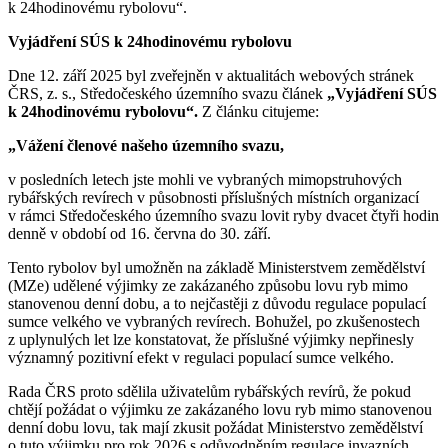
k 24hodinovému rybolovu“.
Vyjádření SÚS k 24hodinovému rybolovu
Dne 12. září 2025 byl zveřejněn v aktualitách webových stránek
ČRS, z. s., Středočeského územního svazu článek
„Vyjádření SÚS
k 24hodinovému rybolovu“.
Z článku citujeme:
„Vážení členové našeho územního svazu,
v posledních letech jste mohli ve vybraných mimopstruhových
rybářských revírech v působnosti příslušných místních organizací
v rámci Středočeského územního svazu lovit ryby dvacet čtyři hodin
denně v období od 16. června do 30. září.
Tento rybolov byl umožněn na základě Ministerstvem zemědělství
(MZe) udělené výjimky ze zakázaného způsobu lovu ryb mimo
stanovenou denní dobu, a to nejčastěji z důvodu regulace populací
sumce velkého ve vybraných revírech. Bohužel, po zkušenostech
z uplynulých let lze konstatovat, že příslušné výjimky nepřinesly
významný pozitivní efekt v regulaci populací sumce velkého.
Rada ČRS proto sdělila uživatelům rybářských revírů, že pokud
chtějí požádat o výjimku ze zakázaného lovu ryb mimo stanovenou
denní dobu lovu, tak mají zkusit požádat Ministerstvo zemědělství
o tuto výjimku pro rok 2026 s odůvodněním regulace invazních