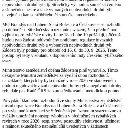
nepůvodních druhů ryb, tj. Střevličky východní, sumečka černého
a slunečnice pestré a také vybraných nepůvodních druhů ryb,
tj. zejména karase stříbřitého či sumečka amerického.
MO Brandýs nad Labem-Stará Boleslav a Čelákovice se rozhodli
po dohodě se Středočeským územním svazem, že o předmětnou
výjimku pro rybářské revíry Labe 18 a Labe 19 požádají, přičemž
budou tyto žádosti odůvodněny potřebnou regulace invazních
nepůvodních druhů ryb a vybraných nepůvodních druhů ryb.
Žádosti byly podány pro období od 16. 6. do 30. 9. 2026. Tento
postup byl tedy v souladu s doporučením rady Českého rybářského
svazu.
Ministerstvo zemědělství oběma žádostem plně vyhovělo. Tímto
děkujeme Ministru zemědělství za vydání obou rozhodnutí,
na základě, kterých by bylo možné v roce 2026 ve stanoveném
období regulovat invazní nepůvodní druhy ryb a nepůvodní druhy
ryb, dále pak Radě ČRS za zprostředkování a metodickou pomoc.
Po vydání kladného rozhodnutí ze strany Ministerstva zemědělství
místní organizace Brandýs nad Labem-Stará Boleslav a Čelákovice
po vzájemné konzultaci se Středočeským územním svazem znovu
zvážily umožnění nonstop rybolovu v předmětných rybářských
revírech v roce 2026, resp. znovu posoudily efektivnost, účelnost
a reálnost skutečného naplnění cílů uvedených v žádostech