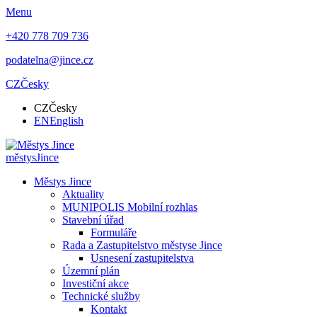
Menu
+420 778 709 736
podatelna@jince.cz
CZ
Česky
CZ
Česky
EN
English
městys
Jince
Městys Jince
Aktuality
MUNIPOLIS Mobilní rozhlas
Stavební úřad
Formuláře
Rada a Zastupitelstvo městyse Jince
Usnesení zastupitelstva
Územní plán
Investiční akce
Technické služby
Kontakt