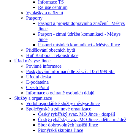
Informace TS
Re-use centrum
Vyhlášky a nařízení
Pasporty
Pasport a projekt dopravního značení - Městys
Jince
Pasport - zimní údržba komunikací - Městys
Jince
Pasport místních komunikací - Městys Jince
Přidělování obecních bytů
Huť Barbora - rekonstrukce
Úřad městyse Jince
Povinné informace
Poskytování informací dle zák. č. 106⁄1999 Sb.
Úřední deska
E-podatelna
Czech Point
Informace o ochraně osobních údajů
Služby a organizace
Vodohospodářské služby městyse Jince
Společenské a zájmové organizace
Český rybářský svaz, MO Jince - dospělí
Český rybářský svaz, MO Jince - děti a mládež
Sbor dobrovolných hasičů Jince
Pionýrská skupina Jince