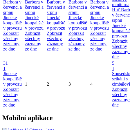
Barbora v
Barbora v
Barbora v
Barbora v
Barbora v
miniturna
červenci a
červenci a
červenci a
červenci a
červenci a
Huť Barb
srpnu
srpnu
srpnu
srpnu
srpnu
v červenc
Jinecké
Jinecké
Jinecké
Jinecké
Jinecké
srpnu
koupaliště
koupaliště
koupaliště
koupaliště
koupaliště
Jinecké
v provozu
v provozu
v provozu
v provozu
v provozu
koupališt
Zobrazit
Zobrazit
Zobrazit
Zobrazit
Zobrazit
provozu
všechny
všechny
všechny
všechny
všechny
Zobrazit
záznamy
záznamy
záznamy
záznamy
záznamy
všechny
ze dne
ze dne
ze dne
ze dne
ze dne
záznamy 
dne
31
5
1
1
Jinecké
Sousedsk
koupaliště
setkání s
v provozu
1
2
3
4
cimbálov
Zobrazit
Zobrazit
všechny
všechny
záznamy
záznamy 
ze dne
dne
Mobilní aplikace