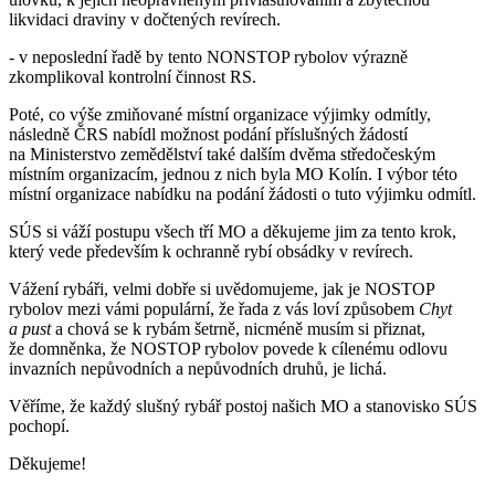
likvidaci draviny v dočtených revírech.
- v neposlední řadě by tento NONSTOP rybolov výrazně
zkomplikoval kontrolní činnost RS.
Poté, co výše zmiňované místní organizace výjimky odmítly,
následně ČRS nabídl možnost podání příslušných žádostí
na Ministerstvo zemědělství také dalším dvěma středočeským
místním organizacím, jednou z nich byla MO Kolín. I výbor této
místní organizace nabídku na podání žádosti o tuto výjimku odmítl.
SÚS si váží postupu všech tří MO a děkujeme jim za tento krok,
který vede především k ochranně rybí obsádky v revírech.
Vážení rybáři, velmi dobře si uvědomujeme, jak je NOSTOP
rybolov mezi vámi populární, že řada z vás loví způsobem
Chyt
a pust
a chová se k rybám šetrně, nicméně musím si přiznat,
že domněnka, že NOSTOP rybolov povede k cílenému odlovu
invazních nepůvodních a nepůvodních druhů, je lichá.
Věříme, že každý slušný rybář postoj našich MO a stanovisko SÚS
pochopí.
Děkujeme!