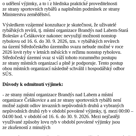
o udělení výjimky, a to i z hlediska praktické proveditelnosti
ze strany sportovních rybářů a naplněním podmínek ze strany
Ministerstva zemědělství.
Výsledkem vzájemné konzultace je skutečnost, že uživatelé
rybářských revírů, tj. místní organizace Brandýs nad Labem-Stará
Boleslav a Čelákovice nakonec nevyužijí možnosti nonstop
rybolovu od 16. 6. do 30. 9. 2026, tzn. v rybářských revírech
na území Středočeského územního svazu nebude možné v roce
2026 lovit ryby v letních měsících v režimu nonstop rybolovu.
Středočeský územní svaz si váží tohoto rozumného postupu
ze strany místních organizací a plně je podporuje. Tento postup
obou místních organizací následně schválil i hospodářský odbor
SÚS.
Důvody k odmítnutí výjimek:
- ze strany místní organizace Brandýs nad Labem a místní
organizace Čelákovice a ani ze strany sportovních rybářů není
možné zajistit odlov invazních nepůvodních druhů a vybraných
nepůvodních druhů ryb v období povolené výjimky, tj. mezi 00:00 –
04:00 hod. v období od 16. 6. do 30. 9. 2026. Mezi nejčastěji
využívané způsoby lovu ryb v období povolené výjimky jsou
ze zkušeností z minulých