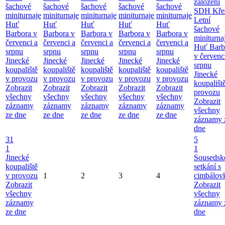
založení
šachové
šachové
šachové
šachové
šachové
SDH Kře
miniturnaje
miniturnaje
miniturnaje
miniturnaje
miniturnaje
Letní
Huť
Huť
Huť
Huť
Huť
šachové
Barbora v
Barbora v
Barbora v
Barbora v
Barbora v
miniturna
červenci a
červenci a
červenci a
červenci a
červenci a
Huť Barb
srpnu
srpnu
srpnu
srpnu
srpnu
v červenc
Jinecké
Jinecké
Jinecké
Jinecké
Jinecké
srpnu
koupaliště
koupaliště
koupaliště
koupaliště
koupaliště
Jinecké
v provozu
v provozu
v provozu
v provozu
v provozu
koupališt
Zobrazit
Zobrazit
Zobrazit
Zobrazit
Zobrazit
provozu
všechny
všechny
všechny
všechny
všechny
Zobrazit
záznamy
záznamy
záznamy
záznamy
záznamy
všechny
ze dne
ze dne
ze dne
ze dne
ze dne
záznamy 
dne
31
5
1
1
Jinecké
Sousedsk
koupaliště
setkání s
v provozu
1
2
3
4
cimbálov
Zobrazit
Zobrazit
všechny
všechny
záznamy
záznamy 
ze dne
dne