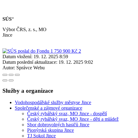
SÚS
“
Výbor ČRS, z. s., MO
Jinc
Datum vložení:
19. 12. 2025 8:59
Datum poslední aktualizace:
19. 12. 2025 9:02
Autor:
Správce Webu
Služby a organizace
Vodohospodářské služby městyse Jince
Společenské a zájmové organizace
Český rybářský svaz, MO Jince - dospělí
Český rybářský svaz, MO Jince - děti a mládež
Sbor dobrovolných hasičů Jince
Pionýrská skupina Jince
TJ Sokol Jince