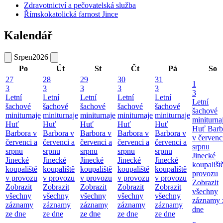
Zdravotnictví a pečovatelská služba
Římskokatolická farnost Jince
Kalendář
Srpen
2026
Po
Út
St
Čt
Pá
So
27
28
29
30
31
1
3
3
3
3
3
3
Letní
Letní
Letní
Letní
Letní
Letní
šachové
šachové
šachové
šachové
šachové
šachové
miniturnaje
miniturnaje
miniturnaje
miniturnaje
miniturnaje
miniturna
Huť
Huť
Huť
Huť
Huť
Huť Barb
Barbora v
Barbora v
Barbora v
Barbora v
Barbora v
v červenc
červenci a
červenci a
červenci a
červenci a
červenci a
srpnu
srpnu
srpnu
srpnu
srpnu
srpnu
Jinecké
Jinecké
Jinecké
Jinecké
Jinecké
Jinecké
koupališt
koupaliště
koupaliště
koupaliště
koupaliště
koupaliště
provozu
v provozu
v provozu
v provozu
v provozu
v provozu
Zobrazit
Zobrazit
Zobrazit
Zobrazit
Zobrazit
Zobrazit
všechny
všechny
všechny
všechny
všechny
všechny
záznamy 
záznamy
záznamy
záznamy
záznamy
záznamy
dne
ze dne
ze dne
ze dne
ze dne
ze dne