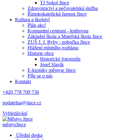
TJ Sokol Jince
Zdravotnictví a pečovatelská služba
Římskokatolická farnost Jince
Kultura a školství
Plán akcí
Komunitní centrum - knihovna
Základní škola a Mateřská škola Jince
ZUŠ J. J. Ryby - pobočka Jince
Hlášení místního rozhlasu
Historie obce
Historické fotografie
Josef Slavík
E-kroniky městyse Jince
Píše se o nás
Kontakt
+420 778 709 736
podatelna@jince.cz
Vyhledávání
městys
Jince
Úřední deska