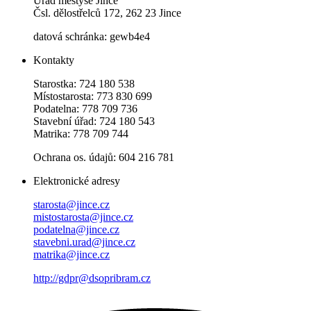
Úřad městyse Jince
Čsl. dělostřelců 172, 262 23 Jince
datová schránka: gewb4e4
Kontakty
Starostka: 724 180 538
Místostarosta: 773 830 699
Podatelna: 778 709 736
Stavební úřad: 724 180 543
Matrika: 778 709 744
Ochrana os. údajů: 604 216 781
Elektronické adresy
starosta@jince.cz
mistostarosta@jince.cz
podatelna@jince.cz
stavebni.urad@jince.cz
matrika@jince.cz
http://gdpr@dsopribram.cz