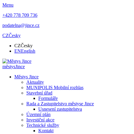
Menu
+420 778 709 736
podatelna@jince.cz
CZ
Česky
CZ
Česky
EN
English
městys
Jince
Městys Jince
Aktuality
MUNIPOLIS Mobilní rozhlas
Stavební úřad
Formuláře
Rada a Zastupitelstvo městyse Jince
Usnesení zastupitelstva
Územní plán
Investiční akce
Technické služby
Kontakt