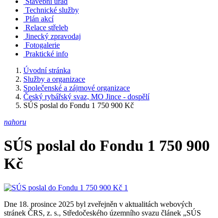
Stavební úřad
Technické služby
Plán akcí
Relace střeleb
Jinecký zpravodaj
Fotogalerie
Praktické info
Úvodní stránka
Služby a organizace
Společenské a zájmové organizace
Český rybářský svaz, MO Jince - dospělí
SÚS poslal do Fondu 1 750 900 Kč
nahoru
SÚS poslal do Fondu 1 750 900
Kč
Dne 18. prosince 2025 byl zveřejněn v aktualitách webových
stránek ČRS, z. s., Středočeského územního svazu článek „SÚS