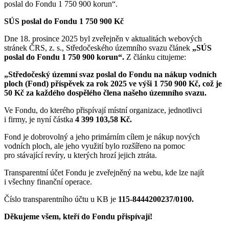
poslal do Fondu 1 750 900 korun“.
SÚS poslal do Fondu 1 750 900 Kč
Dne 18. prosince 2025 byl zveřejněn v aktualitách webových
stránek ČRS, z. s., Středočeského územního svazu článek
„SÚS
poslal do Fondu 1 750 900 korun“.
Z článku citujeme:
„Středočeský územní svaz poslal do Fondu na nákup vodních
ploch (Fond) příspěvek za rok 2025 ve výši 1 750 900 Kč, což je
50 Kč za každého dospělého člena našeho územního svazu.
Ve Fondu, do kterého přispívají místní organizace, jednotlivci
i firmy, je nyní částka
4 399 103,58 Kč.
Fond je dobrovolný a jeho primárním cílem je nákup nových
vodních ploch, ale jeho využití bylo rozšířeno na pomoc
pro stávající revíry, u kterých hrozí jejich ztráta.
Transparentní účet Fondu je zveřejněný na webu, kde lze najít
i všechny finanční operace.
Číslo transparentního účtu u KB je
115-8444200237/0100.
Děkujeme všem, kteří do Fondu přispívají!