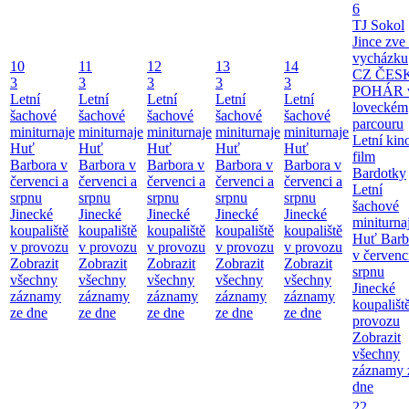
6
TJ Sokol
Jince zve
vycházku
10
11
12
13
14
CZ ČES
3
3
3
3
3
POHÁR 
Letní
Letní
Letní
Letní
Letní
loveckém
šachové
šachové
šachové
šachové
šachové
parcouru
miniturnaje
miniturnaje
miniturnaje
miniturnaje
miniturnaje
Letní kino
Huť
Huť
Huť
Huť
Huť
film
Barbora v
Barbora v
Barbora v
Barbora v
Barbora v
Bardotky
červenci a
červenci a
červenci a
červenci a
červenci a
Letní
srpnu
srpnu
srpnu
srpnu
srpnu
šachové
Jinecké
Jinecké
Jinecké
Jinecké
Jinecké
miniturna
koupaliště
koupaliště
koupaliště
koupaliště
koupaliště
Huť Barb
v provozu
v provozu
v provozu
v provozu
v provozu
v červenc
Zobrazit
Zobrazit
Zobrazit
Zobrazit
Zobrazit
srpnu
všechny
všechny
všechny
všechny
všechny
Jinecké
záznamy
záznamy
záznamy
záznamy
záznamy
koupališt
ze dne
ze dne
ze dne
ze dne
ze dne
provozu
Zobrazit
všechny
záznamy 
dne
22