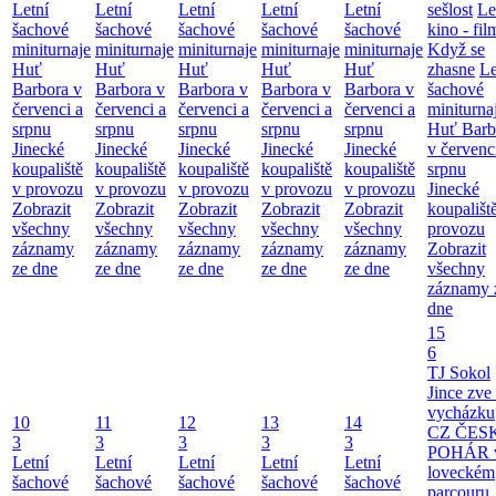
Letní
Letní
Letní
Letní
Letní
sešlost
Le
šachové
šachové
šachové
šachové
šachové
kino - fil
miniturnaje
miniturnaje
miniturnaje
miniturnaje
miniturnaje
Když se
Huť
Huť
Huť
Huť
Huť
zhasne
Le
Barbora v
Barbora v
Barbora v
Barbora v
Barbora v
šachové
červenci a
červenci a
červenci a
červenci a
červenci a
miniturna
srpnu
srpnu
srpnu
srpnu
srpnu
Huť Barb
Jinecké
Jinecké
Jinecké
Jinecké
Jinecké
v červenc
koupaliště
koupaliště
koupaliště
koupaliště
koupaliště
srpnu
v provozu
v provozu
v provozu
v provozu
v provozu
Jinecké
Zobrazit
Zobrazit
Zobrazit
Zobrazit
Zobrazit
koupališt
všechny
všechny
všechny
všechny
všechny
provozu
záznamy
záznamy
záznamy
záznamy
záznamy
Zobrazit
ze dne
ze dne
ze dne
ze dne
ze dne
všechny
záznamy 
dne
15
6
TJ Sokol
Jince zve
vycházku
10
11
12
13
14
CZ ČES
3
3
3
3
3
POHÁR 
Letní
Letní
Letní
Letní
Letní
loveckém
šachové
šachové
šachové
šachové
šachové
parcouru