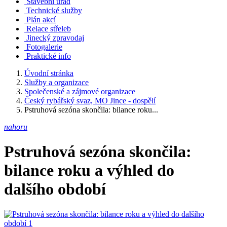
Stavební úřad
Technické služby
Plán akcí
Relace střeleb
Jinecký zpravodaj
Fotogalerie
Praktické info
Úvodní stránka
Služby a organizace
Společenské a zájmové organizace
Český rybářský svaz, MO Jince - dospělí
Pstruhová sezóna skončila: bilance roku...
nahoru
Pstruhová sezóna skončila:
bilance roku a výhled do
dalšího období