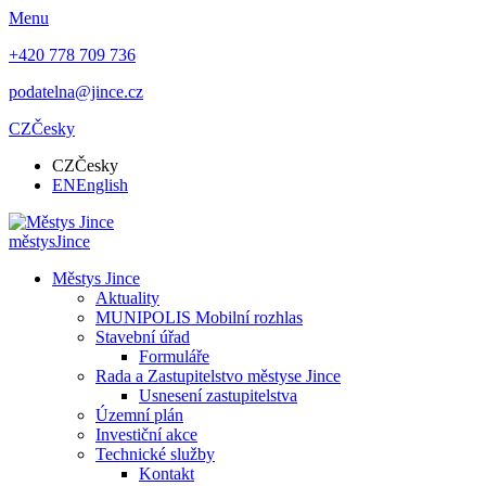
Menu
+420 778 709 736
podatelna@jince.cz
CZ
Česky
CZ
Česky
EN
English
městys
Jince
Městys Jince
Aktuality
MUNIPOLIS Mobilní rozhlas
Stavební úřad
Formuláře
Rada a Zastupitelstvo městyse Jince
Usnesení zastupitelstva
Územní plán
Investiční akce
Technické služby
Kontakt