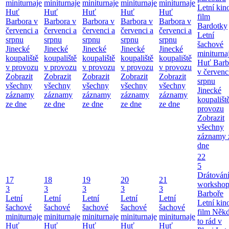
miniturnaje
miniturnaje
miniturnaje
miniturnaje
miniturnaje
Letní kino
Huť
Huť
Huť
Huť
Huť
film
Barbora v
Barbora v
Barbora v
Barbora v
Barbora v
Bardotky
červenci a
červenci a
červenci a
červenci a
červenci a
Letní
srpnu
srpnu
srpnu
srpnu
srpnu
šachové
Jinecké
Jinecké
Jinecké
Jinecké
Jinecké
miniturna
koupaliště
koupaliště
koupaliště
koupaliště
koupaliště
Huť Barb
v provozu
v provozu
v provozu
v provozu
v provozu
v červenc
Zobrazit
Zobrazit
Zobrazit
Zobrazit
Zobrazit
srpnu
všechny
všechny
všechny
všechny
všechny
Jinecké
záznamy
záznamy
záznamy
záznamy
záznamy
koupališt
ze dne
ze dne
ze dne
ze dne
ze dne
provozu
Zobrazit
všechny
záznamy 
dne
22
5
Drátování
17
18
19
20
21
workshop
3
3
3
3
3
Barboře
Letní
Letní
Letní
Letní
Letní
Letní kino
šachové
šachové
šachové
šachové
šachové
film Něk
miniturnaje
miniturnaje
miniturnaje
miniturnaje
miniturnaje
to rád v
Huť
Huť
Huť
Huť
Huť