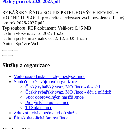
Platný pro rok 2026-2027.pdf
RYBÁŘSKÝ ŘÁD a SOUPIS PSTRUHOVÝCH REVÍRŮ A
VODNÍCH PLOCH pro držitele celosvazových povolenek. Platný
pro rok 2026-2027.pdf
Typ souboru: PDF dokument, Velikost: 6,45 MB
Datum vložení:
2. 12. 2025 15:22
Datum poslední aktualizace:
2. 12. 2025 15:25
Autor:
Správce Webu
Služby a organizace
Vodohospodářské služby městyse Jince
Společenské a zájmové organizace
Český rybářský svaz, MO Jince - dospělí
Český rybářský svaz, MO Jince - děti a mládež
Sbor dobrovolných hasičů Jince
Pionýrská skupina Jince
TJ Sokol Jince
Zdravotnictví a pečovatelská služba
Římskokatolická farnost Jince