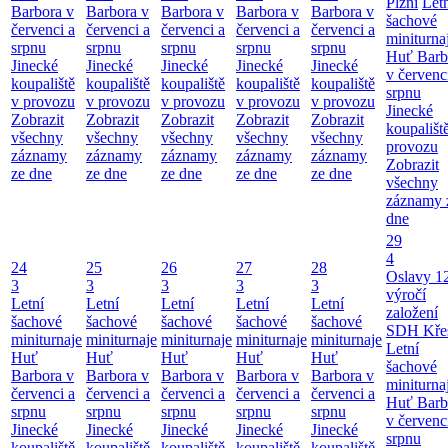
Plzni
Let
Barbora v
Barbora v
Barbora v
Barbora v
Barbora v
šachové
červenci a
červenci a
červenci a
červenci a
červenci a
miniturna
srpnu
srpnu
srpnu
srpnu
srpnu
Huť Barb
Jinecké
Jinecké
Jinecké
Jinecké
Jinecké
v červenc
koupaliště
koupaliště
koupaliště
koupaliště
koupaliště
srpnu
v provozu
v provozu
v provozu
v provozu
v provozu
Jinecké
Zobrazit
Zobrazit
Zobrazit
Zobrazit
Zobrazit
koupališt
všechny
všechny
všechny
všechny
všechny
provozu
záznamy
záznamy
záznamy
záznamy
záznamy
Zobrazit
ze dne
ze dne
ze dne
ze dne
ze dne
všechny
záznamy 
dne
29
4
24
25
26
27
28
Oslavy 1
3
3
3
3
3
výročí
Letní
Letní
Letní
Letní
Letní
založení
šachové
šachové
šachové
šachové
šachové
SDH Kře
miniturnaje
miniturnaje
miniturnaje
miniturnaje
miniturnaje
Letní
Huť
Huť
Huť
Huť
Huť
šachové
Barbora v
Barbora v
Barbora v
Barbora v
Barbora v
miniturna
červenci a
červenci a
červenci a
červenci a
červenci a
Huť Barb
srpnu
srpnu
srpnu
srpnu
srpnu
v červenc
Jinecké
Jinecké
Jinecké
Jinecké
Jinecké
srpnu
koupaliště
koupaliště
koupaliště
koupaliště
koupaliště