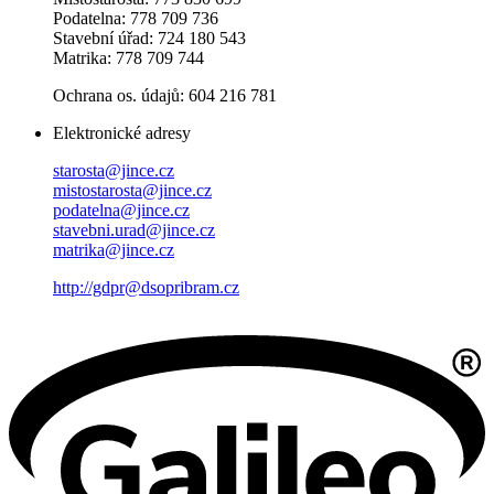
Podatelna: 778 709 736
Stavební úřad: 724 180 543
Matrika: 778 709 744
Ochrana os. údajů: 604 216 781
Elektronické adresy
starosta@jince.cz
mistostarosta@jince.cz
podatelna@jince.cz
stavebni.urad@jince.cz
matrika@jince.cz
http://gdpr@dsopribram.cz