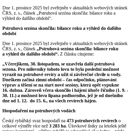
Dne 1. prosince 2025 byl zveřejněn v aktualitách webových stránek
ČRS, z. s., článek „Pstruhová sezóna skončila: bilance roku a
výhled do dalšího období“.
Pstruhová sezóna skončila: bilance roku a výhled do dalšího
období
Dne 1. prosince 2025 byl zveřejněn v aktualitách webových stránek
ČRS, z. s., článek
„Pstruhová sezóna skončila: bilance roku
a výhled do dalšího období“.
Z článku citujeme:
„Včerejškem, 30. listopadem, se uzavřela další pstruhová
sezona. Pro milovníky tohoto lovu to byla poslední možnost
vyrazit na pstruhové revíry a užít si závěrečné chvíle u vody.
Dneškem začíná zimní období – čas odpočinku, plánování
výprav a těšení se na start nové sezóny, která opět vypukne
16. dubna. Zároveň včera skončilo i hájení úhoře říčního (1. 9. -
30. 11.) a možnost lovu lipana podhorního, jež je od dnešního
dne od 1. 12. do 15. 6., na všech revírech hájen.
Hospodaření na pstruhových vodách
Český rybářský svaz hospodaří na
473 pstruhových revírech
o
celkové výměře více než
3 283 ha
. Úlovkové lístky za letošek ještě