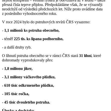
nejsou kompletní – většina rybářů je odevzdává až v lednu – takže
přesná čísla teprve přijdou. Předpokládáme však, že se výrazněji
neodchýlí od výsledků předchozích let. Níže proto uvádíme data
z posledního vyhodnoceného roku.
V roce 2024 bylo do pstruhových revírů ČRS vysazeno:
-
1,1 milionů ks pstruha obecného,
-
téměř
225 tis. ks lipana podhorního,
- a další druhy ryb.
O líhnutí pstruha obecného se v rámci ČRS stará
31 líhní
, které
dohromady vyprodukovaly přes:
- 1,8 milionu jiker,
- 3,1 miliony váčkového plůdku,
- 610 tisíc odkrmeného plůdku,
- 105 tisíc ročka,
- 45 tisíc dvouletého pstruha.
Úlovky a docházky