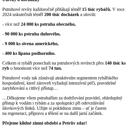
Pstruhové revíry každoročně přilákají téměř
15 tisíc rybářů.
V roce
2024 uskutečnili téměř
200 tisíc docházek
a ulovili:
- více než
24 000 ks pstruha obecného,
-
90 000 ks pstruha duhového,
- 9 000 ks sivena amerického,
- 400 ks lipana podhorního.
Celkem si rybáři ponechali na pstruhových revírech přes
140 tisíc ks
ryb
o hmotnosti více než
74 tun.
Pstruhové vody tak zůstávají atraktivním segmentem rybářského
hospodaření, které zároveň vyžadují intenzívní péči, pravidelné
zarybňování a citlivý přístup…
…Děkujeme všem pstruhařům za dodržování pravidel, ohleduplný
přístup k vodám i rybám a za spolupráci při odevzdávání
úlovkových lístků. Užijte si poklidnou zimu – ať je časem
na regeneraci, přípravu a těšení se na další jarní začátek.
Přejeme klidné zimní období a Petrův zdar!