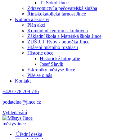
TJ Sokol Jince
Zdravotnictví a pečovatelská služba
Římskokatolická farnost Jince
Kultura a školství
Plán akcí
Komunitní centrum - knihovna
Základní škola a Mateřská škola Jince
ZUŠ J. J. Ryby - pobočka Jince
Hlášení místního rozhlasu
Historie obce
Historické fotografie
Josef Slavík
E-kroniky městyse Jince
Píše se o nás
Kontakt
+420 778 709 736
podatelna@jince.cz
Vyhledávání
městys
Jince
Úřední deska