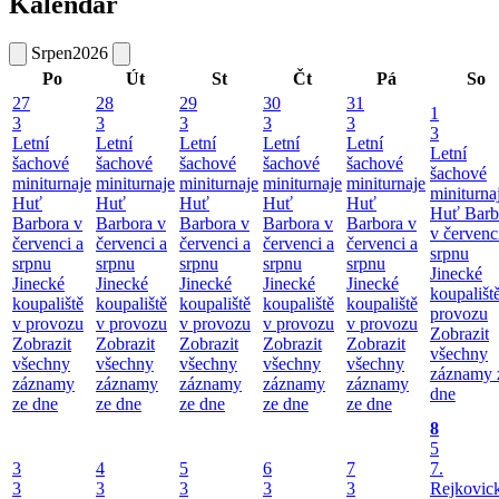
Kalendář
Srpen
2026
Po
Út
St
Čt
Pá
So
27
28
29
30
31
1
3
3
3
3
3
3
Letní
Letní
Letní
Letní
Letní
Letní
šachové
šachové
šachové
šachové
šachové
šachové
miniturnaje
miniturnaje
miniturnaje
miniturnaje
miniturnaje
miniturna
Huť
Huť
Huť
Huť
Huť
Huť Barb
Barbora v
Barbora v
Barbora v
Barbora v
Barbora v
v červenc
červenci a
červenci a
červenci a
červenci a
červenci a
srpnu
srpnu
srpnu
srpnu
srpnu
srpnu
Jinecké
Jinecké
Jinecké
Jinecké
Jinecké
Jinecké
koupališt
koupaliště
koupaliště
koupaliště
koupaliště
koupaliště
provozu
v provozu
v provozu
v provozu
v provozu
v provozu
Zobrazit
Zobrazit
Zobrazit
Zobrazit
Zobrazit
Zobrazit
všechny
všechny
všechny
všechny
všechny
všechny
záznamy 
záznamy
záznamy
záznamy
záznamy
záznamy
dne
ze dne
ze dne
ze dne
ze dne
ze dne
8
5
3
4
5
6
7
7.
3
3
3
3
3
Rejkovic