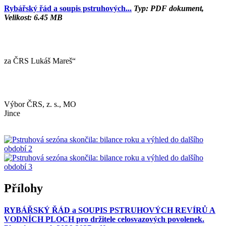
Rybářský řád a soupis pstruhových...
Typ: PDF dokument,
Velikost: 6.45 MB
za ČRS Lukáš Mareš“
Výbor ČRS, z. s., MO
Jinc
Přílohy
RYBÁŘSKÝ ŘÁD a SOUPIS PSTRUHOVÝCH REVÍRŮ A
VODNÍCH PLOCH pro držitele celosvazových povolenek.