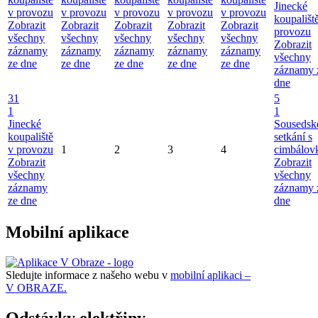
Jinecké
v provozu
v provozu
v provozu
v provozu
v provozu
koupališt
Zobrazit
Zobrazit
Zobrazit
Zobrazit
Zobrazit
provozu
všechny
všechny
všechny
všechny
všechny
Zobrazit
záznamy
záznamy
záznamy
záznamy
záznamy
všechny
ze dne
ze dne
ze dne
ze dne
ze dne
záznamy 
dne
31
5
1
1
Jinecké
Sousedsk
koupaliště
setkání s
v provozu
1
2
3
4
cimbálov
Zobrazit
Zobrazit
všechny
všechny
záznamy
záznamy 
ze dne
dne
Mobilní aplikace
Sledujte informace z našeho webu v
mobilní aplikaci –
V OBRAZE.