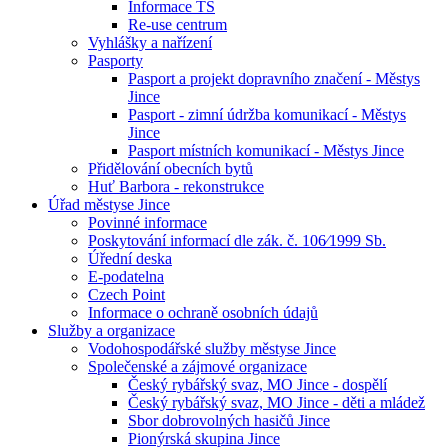
Informace TS
Re-use centrum
Vyhlášky a nařízení
Pasporty
Pasport a projekt dopravního značení - Městys
Jince
Pasport - zimní údržba komunikací - Městys
Jince
Pasport místních komunikací - Městys Jince
Přidělování obecních bytů
Huť Barbora - rekonstrukce
Úřad městyse Jince
Povinné informace
Poskytování informací dle zák. č. 106⁄1999 Sb.
Úřední deska
E-podatelna
Czech Point
Informace o ochraně osobních údajů
Služby a organizace
Vodohospodářské služby městyse Jince
Společenské a zájmové organizace
Český rybářský svaz, MO Jince - dospělí
Český rybářský svaz, MO Jince - děti a mládež
Sbor dobrovolných hasičů Jince
Pionýrská skupina Jince