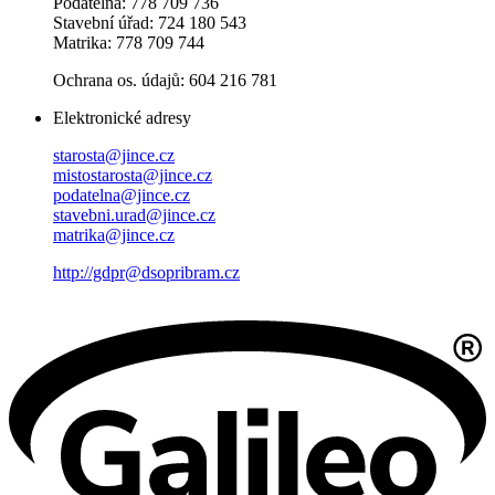
Podatelna: 778 709 736
Stavební úřad: 724 180 543
Matrika: 778 709 744
Ochrana os. údajů: 604 216 781
Elektronické adresy
starosta@jince.cz
mistostarosta@jince.cz
podatelna@jince.cz
stavebni.urad@jince.cz
matrika@jince.cz
http://gdpr@dsopribram.cz