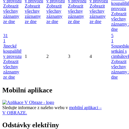
v provozu
v provozu
v provozu
v provozu
v provozu
koupališt
Zobrazit
Zobrazit
Zobrazit
Zobrazit
Zobrazit
provozu
všechny
všechny
všechny
všechny
všechny
Zobrazit
záznamy
záznamy
záznamy
záznamy
záznamy
všechny
ze dne
ze dne
ze dne
ze dne
ze dne
záznamy 
dne
31
5
1
1
Jinecké
Sousedsk
koupaliště
setkání s
v provozu
1
2
3
4
cimbálov
Zobrazit
Zobrazit
všechny
všechny
záznamy
záznamy 
ze dne
dne
Mobilní aplikace
Sledujte informace z našeho webu v
mobilní aplikaci –
V OBRAZE.
Odstávky elektřiny