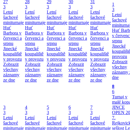
27
28
29
30
31
1
3
3
3
3
3
3
Letní
Letní
Letní
Letní
Letní
Letní
šachové
šachové
šachové
šachové
šachové
šachové
miniturnaje
miniturnaje
miniturnaje
miniturnaje
miniturnaje
miniturna
Huť
Huť
Huť
Huť
Huť
Huť Barb
Barbora v
Barbora v
Barbora v
Barbora v
Barbora v
v červenc
červenci a
červenci a
červenci a
červenci a
červenci a
srpnu
srpnu
srpnu
srpnu
srpnu
srpnu
Jinecké
Jinecké
Jinecké
Jinecké
Jinecké
Jinecké
koupališt
koupaliště
koupaliště
koupaliště
koupaliště
koupaliště
provozu
v provozu
v provozu
v provozu
v provozu
v provozu
Zobrazit
Zobrazit
Zobrazit
Zobrazit
Zobrazit
Zobrazit
všechny
všechny
všechny
všechny
všechny
všechny
záznamy 
záznamy
záznamy
záznamy
záznamy
záznamy
dne
ze dne
ze dne
ze dne
ze dne
ze dne
8
6
Turnaj v
malé kop
3
4
5
6
7
JINCE
3
3
3
3
3
OPEN 20
Letní
Letní
Letní
Letní
Letní
7.
šachové
šachové
šachové
šachové
šachové
Rejkovic
miniturnaje
miniturnaje
miniturnaje
miniturnaje
miniturnaje
sešlost
Le