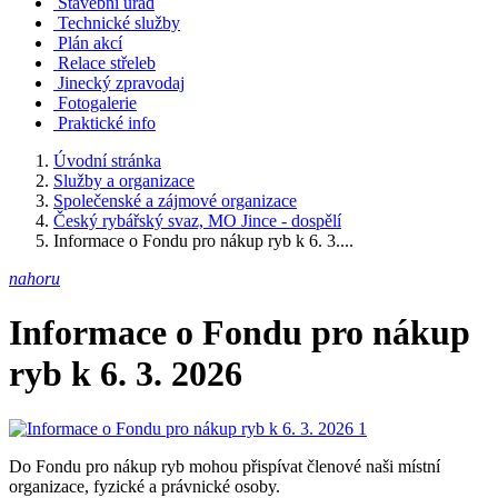
Stavební úřad
Technické služby
Plán akcí
Relace střeleb
Jinecký zpravodaj
Fotogalerie
Praktické info
Úvodní stránka
Služby a organizace
Společenské a zájmové organizace
Český rybářský svaz, MO Jince - dospělí
Informace o Fondu pro nákup ryb k 6. 3....
nahoru
Informace o Fondu pro nákup
ryb k 6. 3. 2026
Do Fondu pro nákup ryb mohou přispívat členové naši místní
organizace, fyzické a právnické osoby.