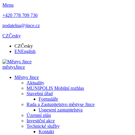
Menu
+420 778 709 736
podatelna@jince.cz
CZ
Česky
CZ
Česky
EN
English
městys
Jince
Městys Jince
Aktuality
MUNIPOLIS Mobilní rozhlas
Stavební úřad
Formuláře
Rada a Zastupitelstvo městyse Jince
Usnesení zastupitelstva
Územní plán
Investiční akce
Technické služby
Kontakt