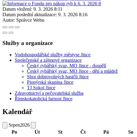
Datum vložení:
9. 3. 2026 8:11
Datum poslední aktualizace:
9. 3. 2026 8:16
Autor:
Správce Webu
Služby a organizace
Vodohospodářské služby městyse Jince
Společenské a zájmové organizace
Český rybářský svaz, MO Jince - dospělí
Český rybářský svaz, MO Jince - děti a mládež
Sbor dobrovolných hasičů Jince
Pionýrská skupina Jince
TJ Sokol Jince
Zdravotnictví a pečovatelská služba
Římskokatolická farnost Jince
Kalendář
Srpen
2026
Po
Út
St
Čt
Pá
So