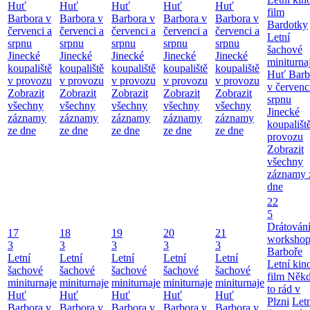
Huť
Huť
Huť
Huť
Huť
film
Barbora v
Barbora v
Barbora v
Barbora v
Barbora v
Bardotky
červenci a
červenci a
červenci a
červenci a
červenci a
Letní
srpnu
srpnu
srpnu
srpnu
srpnu
šachové
Jinecké
Jinecké
Jinecké
Jinecké
Jinecké
miniturna
koupaliště
koupaliště
koupaliště
koupaliště
koupaliště
Huť Barb
v provozu
v provozu
v provozu
v provozu
v provozu
v červenc
Zobrazit
Zobrazit
Zobrazit
Zobrazit
Zobrazit
srpnu
všechny
všechny
všechny
všechny
všechny
Jinecké
záznamy
záznamy
záznamy
záznamy
záznamy
koupališt
ze dne
ze dne
ze dne
ze dne
ze dne
provozu
Zobrazit
všechny
záznamy 
dne
22
5
Drátování
17
18
19
20
21
workshop
3
3
3
3
3
Barboře
Letní
Letní
Letní
Letní
Letní
Letní kino
šachové
šachové
šachové
šachové
šachové
film Něk
miniturnaje
miniturnaje
miniturnaje
miniturnaje
miniturnaje
to rád v
Huť
Huť
Huť
Huť
Huť
Plzni
Let
Barbora v
Barbora v
Barbora v
Barbora v
Barbora v