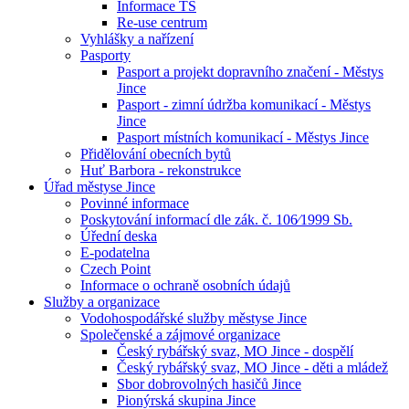
Informace TS
Re-use centrum
Vyhlášky a nařízení
Pasporty
Pasport a projekt dopravního značení - Městys
Jince
Pasport - zimní údržba komunikací - Městys
Jince
Pasport místních komunikací - Městys Jince
Přidělování obecních bytů
Huť Barbora - rekonstrukce
Úřad městyse Jince
Povinné informace
Poskytování informací dle zák. č. 106⁄1999 Sb.
Úřední deska
E-podatelna
Czech Point
Informace o ochraně osobních údajů
Služby a organizace
Vodohospodářské služby městyse Jince
Společenské a zájmové organizace
Český rybářský svaz, MO Jince - dospělí
Český rybářský svaz, MO Jince - děti a mládež
Sbor dobrovolných hasičů Jince
Pionýrská skupina Jince