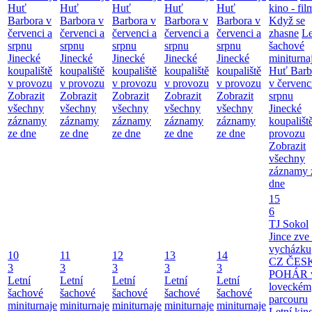
Huť
Huť
Huť
Huť
Huť
kino - fil
Barbora v
Barbora v
Barbora v
Barbora v
Barbora v
Když se
červenci a
červenci a
červenci a
červenci a
červenci a
zhasne
Le
srpnu
srpnu
srpnu
srpnu
srpnu
šachové
Jinecké
Jinecké
Jinecké
Jinecké
Jinecké
miniturna
koupaliště
koupaliště
koupaliště
koupaliště
koupaliště
Huť Barb
v provozu
v provozu
v provozu
v provozu
v provozu
v červenc
Zobrazit
Zobrazit
Zobrazit
Zobrazit
Zobrazit
srpnu
všechny
všechny
všechny
všechny
všechny
Jinecké
záznamy
záznamy
záznamy
záznamy
záznamy
koupališt
ze dne
ze dne
ze dne
ze dne
ze dne
provozu
Zobrazit
všechny
záznamy 
dne
15
6
TJ Sokol
Jince zve
vycházku
10
11
12
13
14
CZ ČES
3
3
3
3
3
POHÁR 
Letní
Letní
Letní
Letní
Letní
loveckém
šachové
šachové
šachové
šachové
šachové
parcouru
miniturnaje
miniturnaje
miniturnaje
miniturnaje
miniturnaje
Letní kino