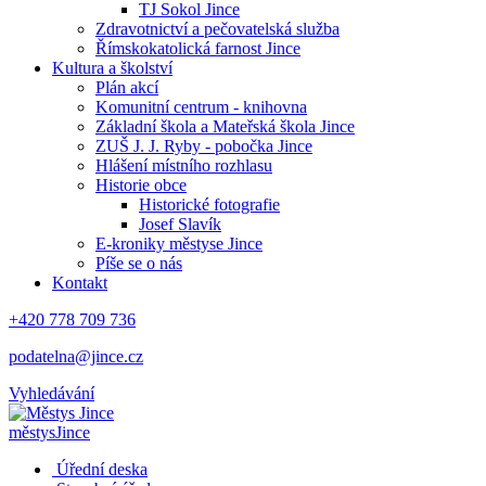
TJ Sokol Jince
Zdravotnictví a pečovatelská služba
Římskokatolická farnost Jince
Kultura a školství
Plán akcí
Komunitní centrum - knihovna
Základní škola a Mateřská škola Jince
ZUŠ J. J. Ryby - pobočka Jince
Hlášení místního rozhlasu
Historie obce
Historické fotografie
Josef Slavík
E-kroniky městyse Jince
Píše se o nás
Kontakt
+420 778 709 736
podatelna@jince.cz
Vyhledávání
městys
Jince
Úřední deska