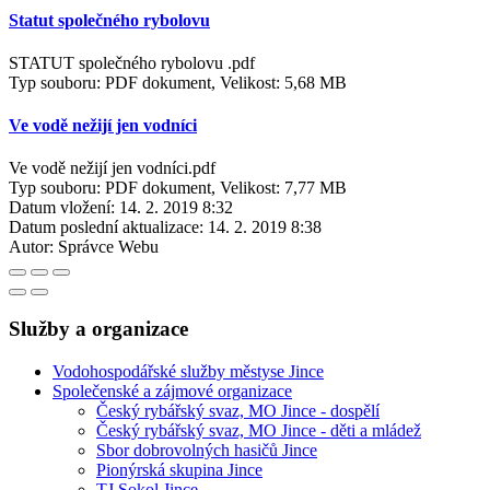
Statut společného rybolovu
STATUT společného rybolovu .pdf
Typ souboru: PDF dokument, Velikost: 5,68 MB
Ve vodě nežijí jen vodníci
Ve vodě nežijí jen vodníci.pdf
Typ souboru: PDF dokument, Velikost: 7,77 MB
Datum vložení:
14. 2. 2019 8:32
Datum poslední aktualizace:
14. 2. 2019 8:38
Autor:
Správce Webu
Služby a organizace
Vodohospodářské služby městyse Jince
Společenské a zájmové organizace
Český rybářský svaz, MO Jince - dospělí
Český rybářský svaz, MO Jince - děti a mládež
Sbor dobrovolných hasičů Jince
Pionýrská skupina Jince
TJ Sokol Jince