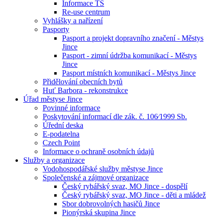
Informace TS
Re-use centrum
Vyhlášky a nařízení
Pasporty
Pasport a projekt dopravního značení - Městys
Jince
Pasport - zimní údržba komunikací - Městys
Jince
Pasport místních komunikací - Městys Jince
Přidělování obecních bytů
Huť Barbora - rekonstrukce
Úřad městyse Jince
Povinné informace
Poskytování informací dle zák. č. 106⁄1999 Sb.
Úřední deska
E-podatelna
Czech Point
Informace o ochraně osobních údajů
Služby a organizace
Vodohospodářské služby městyse Jince
Společenské a zájmové organizace
Český rybářský svaz, MO Jince - dospělí
Český rybářský svaz, MO Jince - děti a mládež
Sbor dobrovolných hasičů Jince
Pionýrská skupina Jince