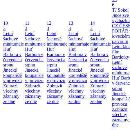
6
TJ Sokol
Jince zve
vycházku
10
11
12
13
14
CZ ČES
3
3
3
3
3
POHÁR 
Letní
Letní
Letní
Letní
Letní
loveckém
šachové
šachové
šachové
šachové
šachové
parcouru
miniturnaje
miniturnaje
miniturnaje
miniturnaje
miniturnaje
Letní kino
Huť
Huť
Huť
Huť
Huť
film
Barbora v
Barbora v
Barbora v
Barbora v
Barbora v
Bardotky
červenci a
červenci a
červenci a
červenci a
červenci a
Letní
srpnu
srpnu
srpnu
srpnu
srpnu
šachové
Jinecké
Jinecké
Jinecké
Jinecké
Jinecké
miniturna
koupaliště
koupaliště
koupaliště
koupaliště
koupaliště
Huť Barb
v provozu
v provozu
v provozu
v provozu
v provozu
v červenc
Zobrazit
Zobrazit
Zobrazit
Zobrazit
Zobrazit
srpnu
všechny
všechny
všechny
všechny
všechny
Jinecké
záznamy
záznamy
záznamy
záznamy
záznamy
koupališt
ze dne
ze dne
ze dne
ze dne
ze dne
provozu
Zobrazit
všechny
záznamy 
dne