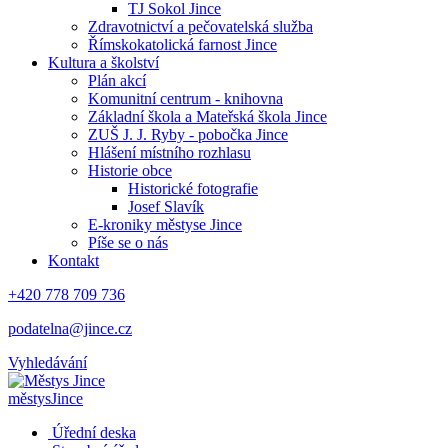
TJ Sokol Jince
Zdravotnictví a pečovatelská služba
Římskokatolická farnost Jince
Kultura a školství
Plán akcí
Komunitní centrum - knihovna
Základní škola a Mateřská škola Jince
ZUŠ J. J. Ryby - pobočka Jince
Hlášení místního rozhlasu
Historie obce
Historické fotografie
Josef Slavík
E-kroniky městyse Jince
Píše se o nás
Kontakt
+420 778 709 736
podatelna@jince.cz
Vyhledávání
městys
Jince
Úřední deska