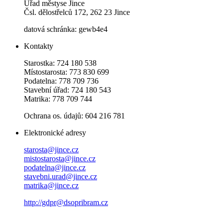
Úřad městyse Jince
Čsl. dělostřelců 172, 262 23 Jince
datová schránka: gewb4e4
Kontakty
Starostka: 724 180 538
Místostarosta: 773 830 699
Podatelna: 778 709 736
Stavební úřad: 724 180 543
Matrika: 778 709 744
Ochrana os. údajů: 604 216 781
Elektronické adresy
starosta@jince.cz
mistostarosta@jince.cz
podatelna@jince.cz
stavebni.urad@jince.cz
matrika@jince.cz
http://gdpr@dsopribram.cz