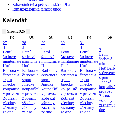
Zdravotnictví a pečovatelská služba
Římskokatolická farnost Jince
Kalendář
Srpen
2026
Po
Út
St
Čt
Pá
So
27
28
29
30
31
1
3
3
3
3
3
3
Letní
Letní
Letní
Letní
Letní
Letní
šachové
šachové
šachové
šachové
šachové
šachové
miniturnaje
miniturnaje
miniturnaje
miniturnaje
miniturnaje
miniturna
Huť
Huť
Huť
Huť
Huť
Huť Barb
Barbora v
Barbora v
Barbora v
Barbora v
Barbora v
v červenc
červenci a
červenci a
červenci a
červenci a
červenci a
srpnu
srpnu
srpnu
srpnu
srpnu
srpnu
Jinecké
Jinecké
Jinecké
Jinecké
Jinecké
Jinecké
koupališt
koupaliště
koupaliště
koupaliště
koupaliště
koupaliště
provozu
v provozu
v provozu
v provozu
v provozu
v provozu
Zobrazit
Zobrazit
Zobrazit
Zobrazit
Zobrazit
Zobrazit
všechny
všechny
všechny
všechny
všechny
všechny
záznamy 
záznamy
záznamy
záznamy
záznamy
záznamy
dne
ze dne
ze dne
ze dne
ze dne
ze dne