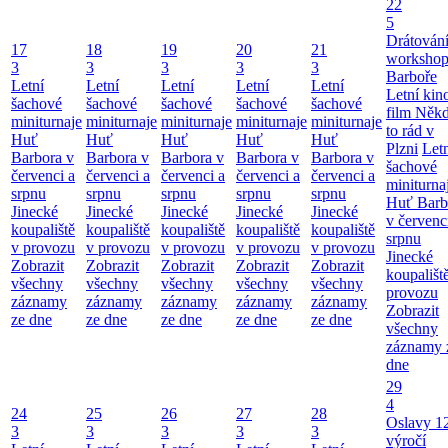
22
5
Drátování
17
18
19
20
21
workshop
3
3
3
3
3
Barboře
Letní
Letní
Letní
Letní
Letní
Letní kino
šachové
šachové
šachové
šachové
šachové
film Něk
miniturnaje
miniturnaje
miniturnaje
miniturnaje
miniturnaje
to rád v
Huť
Huť
Huť
Huť
Huť
Plzni
Let
Barbora v
Barbora v
Barbora v
Barbora v
Barbora v
šachové
červenci a
červenci a
červenci a
červenci a
červenci a
miniturna
srpnu
srpnu
srpnu
srpnu
srpnu
Huť Barb
Jinecké
Jinecké
Jinecké
Jinecké
Jinecké
v červenc
koupaliště
koupaliště
koupaliště
koupaliště
koupaliště
srpnu
v provozu
v provozu
v provozu
v provozu
v provozu
Jinecké
Zobrazit
Zobrazit
Zobrazit
Zobrazit
Zobrazit
koupališt
všechny
všechny
všechny
všechny
všechny
provozu
záznamy
záznamy
záznamy
záznamy
záznamy
Zobrazit
ze dne
ze dne
ze dne
ze dne
ze dne
všechny
záznamy 
dne
29
4
24
25
26
27
28
Oslavy 1
3
3
3
3
3
výročí