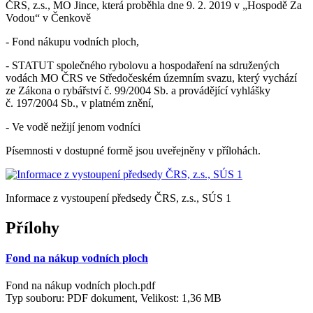
ČRS, z.s., MO Jince, která proběhla dne 9. 2. 2019 v „Hospodě Za
Vodou“ v Čenkově
- Fond nákupu vodních ploch,
- STATUT společného rybolovu a hospodaření na sdružených
vodách MO ČRS ve Středočeském územním svazu, který vychází
ze Zákona o rybářství č. 99/2004 Sb. a provádějící vyhlášky
č. 197/2004 Sb., v platném znění,
- Ve vodě nežijí jenom vodníci
Písemnosti v dostupné formě jsou uveřejněny v přílohách.
Informace z vystoupení předsedy ČRS, z.s., SÚS 1
Přílohy
Fond na nákup vodních ploch
Fond na nákup vodních ploch.pdf
Typ souboru: PDF dokument, Velikost: 1,36 MB