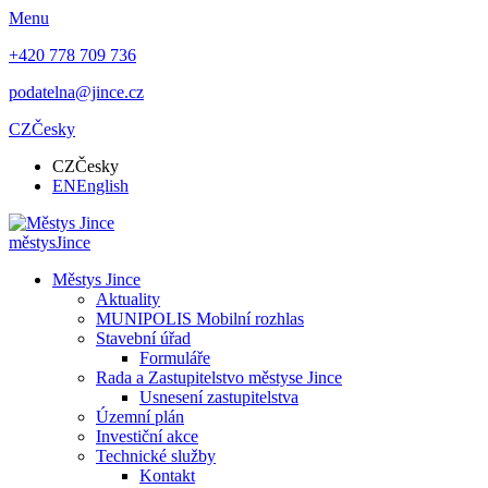
Menu
+420 778 709 736
podatelna@jince.cz
CZ
Česky
CZ
Česky
EN
English
městys
Jince
Městys Jince
Aktuality
MUNIPOLIS Mobilní rozhlas
Stavební úřad
Formuláře
Rada a Zastupitelstvo městyse Jince
Usnesení zastupitelstva
Územní plán
Investiční akce
Technické služby
Kontakt