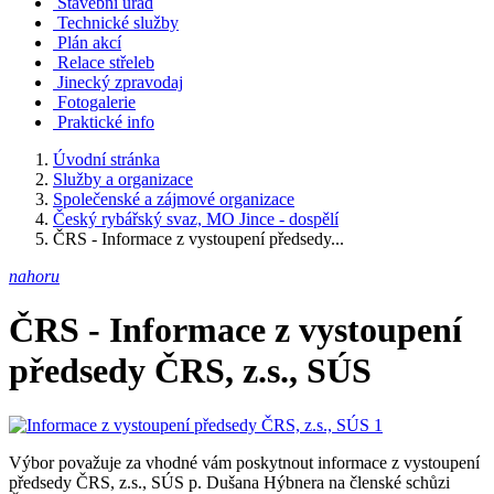
Stavební úřad
Technické služby
Plán akcí
Relace střeleb
Jinecký zpravodaj
Fotogalerie
Praktické info
Úvodní stránka
Služby a organizace
Společenské a zájmové organizace
Český rybářský svaz, MO Jince - dospělí
ČRS - Informace z vystoupení předsedy...
nahoru
ČRS - Informace z vystoupení
předsedy ČRS, z.s., SÚS
Výbor považuje za vhodné vám poskytnout informace z vystoupení
předsedy ČRS, z.s., SÚS p. Dušana Hýbnera na členské schůzi