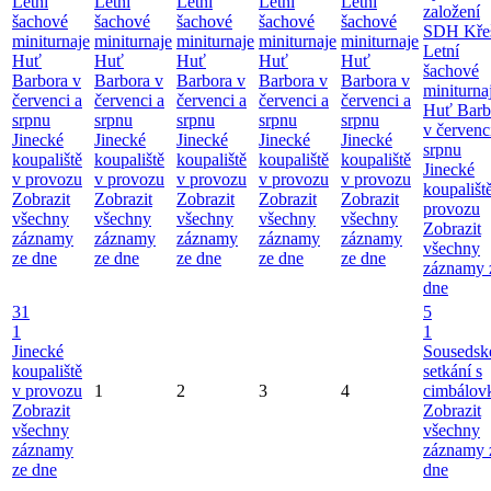
Letní
Letní
Letní
Letní
Letní
založení
šachové
šachové
šachové
šachové
šachové
SDH Kře
miniturnaje
miniturnaje
miniturnaje
miniturnaje
miniturnaje
Letní
Huť
Huť
Huť
Huť
Huť
šachové
Barbora v
Barbora v
Barbora v
Barbora v
Barbora v
miniturna
červenci a
červenci a
červenci a
červenci a
červenci a
Huť Barb
srpnu
srpnu
srpnu
srpnu
srpnu
v červenc
Jinecké
Jinecké
Jinecké
Jinecké
Jinecké
srpnu
koupaliště
koupaliště
koupaliště
koupaliště
koupaliště
Jinecké
v provozu
v provozu
v provozu
v provozu
v provozu
koupališt
Zobrazit
Zobrazit
Zobrazit
Zobrazit
Zobrazit
provozu
všechny
všechny
všechny
všechny
všechny
Zobrazit
záznamy
záznamy
záznamy
záznamy
záznamy
všechny
ze dne
ze dne
ze dne
ze dne
ze dne
záznamy 
dne
31
5
1
1
Jinecké
Sousedsk
koupaliště
setkání s
v provozu
1
2
3
4
cimbálov
Zobrazit
Zobrazit
všechny
všechny
záznamy
záznamy 
ze dne
dne