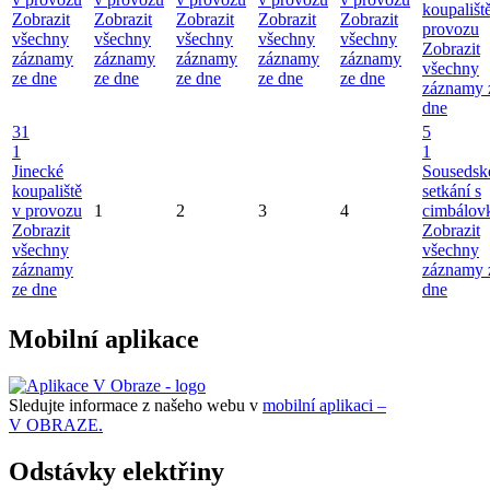
koupališt
Zobrazit
Zobrazit
Zobrazit
Zobrazit
Zobrazit
provozu
všechny
všechny
všechny
všechny
všechny
Zobrazit
záznamy
záznamy
záznamy
záznamy
záznamy
všechny
ze dne
ze dne
ze dne
ze dne
ze dne
záznamy 
dne
31
5
1
1
Jinecké
Sousedsk
koupaliště
setkání s
v provozu
1
2
3
4
cimbálov
Zobrazit
Zobrazit
všechny
všechny
záznamy
záznamy 
ze dne
dne
Mobilní aplikace
Sledujte informace z našeho webu v
mobilní aplikaci –
V OBRAZE.
Odstávky elektřiny