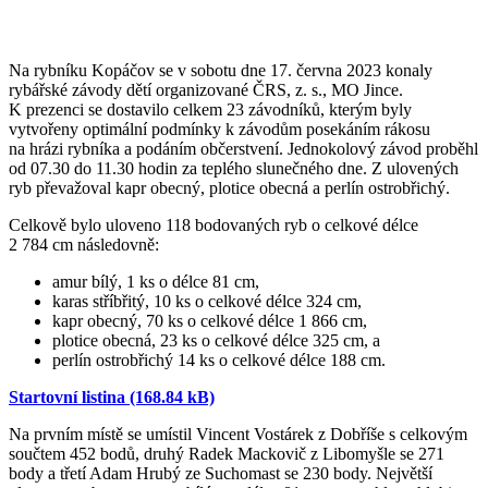
Na rybníku Kopáčov se v sobotu dne 17. června 2023 konaly
rybářské závody dětí organizované ČRS, z. s., MO Jince.
K prezenci se dostavilo celkem 23 závodníků, kterým byly
vytvořeny optimální podmínky k závodům posekáním rákosu
na hrázi rybníka a podáním občerstvení. Jednokolový závod proběhl
od 07.30 do 11.30 hodin za teplého slunečného dne. Z ulovených
ryb převažoval kapr obecný, plotice obecná a perlín ostrobřichý.
Celkově bylo uloveno 118 bodovaných ryb o celkové délce
2 784 cm následovně:
amur bílý, 1 ks o délce 81 cm,
karas stříbřitý, 10 ks o celkové délce 324 cm,
kapr obecný, 70 ks o celkové délce 1 866 cm,
plotice obecná, 23 ks o celkové délce 325 cm, a
perlín ostrobřichý 14 ks o celkové délce 188 cm.
Startovní listina (168.84 kB)
Na prvním místě se umístil Vincent Vostárek z Dobříše s celkovým
součtem 452 bodů, druhý Radek Mackovič z Libomyšle se 271
body a třetí Adam Hrubý ze Suchomast se 230 body. Největší