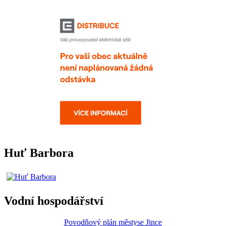
Huť Barbora
Vodní hospodářství
Povodňový plán městyse Jince