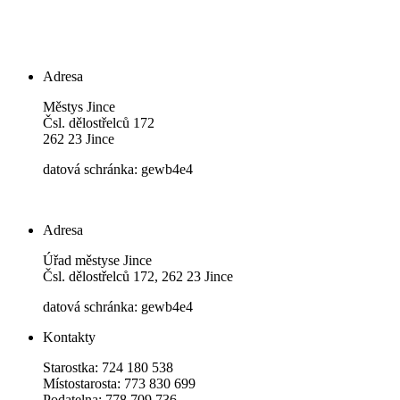
Adresa
Městys Jince
Čsl. dělostřelců 172
262 23 Jince
datová schránka: gewb4e4
Adresa
Úřad městyse Jince
Čsl. dělostřelců 172, 262 23 Jince
datová schránka: gewb4e4
Kontakty
Starostka: 724 180 538
Místostarosta: 773 830 699
Podatelna: 778 709 736