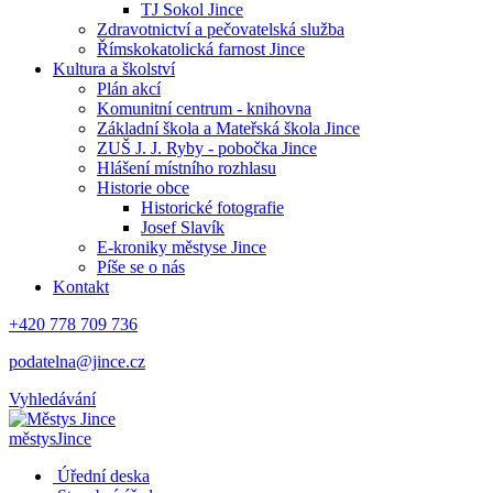
TJ Sokol Jince
Zdravotnictví a pečovatelská služba
Římskokatolická farnost Jince
Kultura a školství
Plán akcí
Komunitní centrum - knihovna
Základní škola a Mateřská škola Jince
ZUŠ J. J. Ryby - pobočka Jince
Hlášení místního rozhlasu
Historie obce
Historické fotografie
Josef Slavík
E-kroniky městyse Jince
Píše se o nás
Kontakt
+420 778 709 736
podatelna@jince.cz
Vyhledávání
městys
Jince
Úřední deska