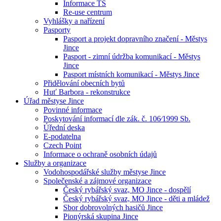
Informace TS
Re-use centrum
Vyhlášky a nařízení
Pasporty
Pasport a projekt dopravního značení - Městys
Jince
Pasport - zimní údržba komunikací - Městys
Jince
Pasport místních komunikací - Městys Jince
Přidělování obecních bytů
Huť Barbora - rekonstrukce
Úřad městyse Jince
Povinné informace
Poskytování informací dle zák. č. 106⁄1999 Sb.
Úřední deska
E-podatelna
Czech Point
Informace o ochraně osobních údajů
Služby a organizace
Vodohospodářské služby městyse Jince
Společenské a zájmové organizace
Český rybářský svaz, MO Jince - dospělí
Český rybářský svaz, MO Jince - děti a mládež
Sbor dobrovolných hasičů Jince
Pionýrská skupina Jince