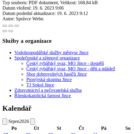
Typ souboru: PDF dokument, Velikost: 168,84 kB
Datum vložení:
19. 6. 2023 9:06
Datum poslední aktualizace:
19. 6. 2023 9:12
Autor:
Správce Webu
Služby a organizace
Vodohospodářské služby městyse Jince
Společenské a zájmové organizace
Český rybářský svaz, MO Jince - dospělí
Český rybářský svaz, MO Jince - děti a mládež
Sbor dobrovolných hasičů Jince
Pionýrská skupina Jince
TJ Sokol Jince
Zdravotnictví a pečovatelská služba
Římskokatolická farnost Jince
Kalendář
Srpen
2026
Po
Út
St
Čt
Pá
So