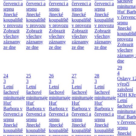
šachové
červenci a
červenci a
červenci a
červenci a
červenci a
miniturna
srpnu
srpnu
srpnu
srpnu
srpnu
Huť Barb
Jinecké
Jinecké
Jinecké
Jinecké
Jinecké
v červenc
koupaliště
koupaliště
koupaliště
koupaliště
koupaliště
srpnu
v provozu
v provozu
v provozu
v provozu
v provozu
Jinecké
Zobrazit
Zobrazit
Zobrazit
Zobrazit
Zobrazit
koupališt
všechny
všechny
všechny
všechny
všechny
provozu
záznamy
záznamy
záznamy
záznamy
záznamy
Zobrazit
ze dne
ze dne
ze dne
ze dne
ze dne
všechny
záznamy 
dne
29
4
24
25
26
27
28
Oslavy 1
3
3
3
3
3
výročí
Letní
Letní
Letní
Letní
Letní
založení
šachové
šachové
šachové
šachové
šachové
SDH Kře
miniturnaje
miniturnaje
miniturnaje
miniturnaje
miniturnaje
Letní
Huť
Huť
Huť
Huť
Huť
šachové
Barbora v
Barbora v
Barbora v
Barbora v
Barbora v
miniturna
červenci a
červenci a
červenci a
červenci a
červenci a
Huť Barb
srpnu
srpnu
srpnu
srpnu
srpnu
v červenc
Jinecké
Jinecké
Jinecké
Jinecké
Jinecké
srpnu
koupaliště
koupaliště
koupaliště
koupaliště
koupaliště
Jinecké
v provozu
v provozu
v provozu
v provozu
v provozu