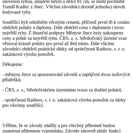
ulovenou rybou, amurem bílým o délce 81 cm, se mohl pochlubit
Tomáš Kadlec z Jinec. Všichni závodníci (kromě jednoho) ulovili
bodované ryby.
Soutěžící byli odměněni věcnými cenami, přičemž první tři k cenám
obdrželi poháry a diplomy. Dále obdržel cenu s diplomem i lovec
největší ryby. Z finanční podpory Městyse Jince byly nakoupeny
ceny a pohár za největší rybu. ČRS, z. s. Středočeský územní svaz
věnoval krásné poháry pro první až třetí místo. Dále všichni
závodníci obdrželi praktické dárky od společnosti Radisox, s. r. o.
zakázková výroba ponožek.
Děkujeme:
- městysu Jince za sponzorování závodů a zapůjčení dvou nožových
přístřešků,
- ČRS, z. s., Středočeskému územnímu svazu za dodání pohárů,
- společnosti Radisox, s. r. o. zakázková výroba ponožek za dárky
pro všechny soutěžící.
Věříme, že se závody zdařily a pro všechny přítomné budou
znamenat příjemnou vzpomínku. Závody zároveň plnily funkci