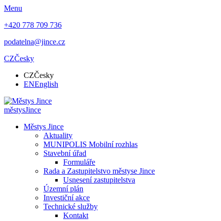
Menu
+420 778 709 736
podatelna@jince.cz
CZ
Česky
CZ
Česky
EN
English
městys
Jince
Městys Jince
Aktuality
MUNIPOLIS Mobilní rozhlas
Stavební úřad
Formuláře
Rada a Zastupitelstvo městyse Jince
Usnesení zastupitelstva
Územní plán
Investiční akce
Technické služby
Kontakt