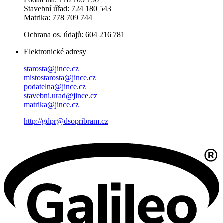
Stavební úřad: 724 180 543
Matrika: 778 709 744
Ochrana os. údajů: 604 216 781
Elektronické adresy
starosta@jince.cz
mistostarosta@jince.cz
podatelna@jince.cz
stavebni.urad@jince.cz
matrika@jince.cz
http://gdpr@dsopribram.cz