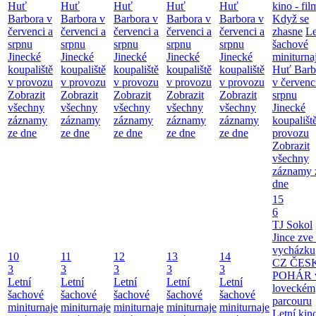
Huť
Huť
Huť
Huť
Huť
kino - fil
Barbora v
Barbora v
Barbora v
Barbora v
Barbora v
Když se
červenci a
červenci a
červenci a
červenci a
červenci a
zhasne
Le
srpnu
srpnu
srpnu
srpnu
srpnu
šachové
Jinecké
Jinecké
Jinecké
Jinecké
Jinecké
miniturna
koupaliště
koupaliště
koupaliště
koupaliště
koupaliště
Huť Barb
v provozu
v provozu
v provozu
v provozu
v provozu
v červenc
Zobrazit
Zobrazit
Zobrazit
Zobrazit
Zobrazit
srpnu
všechny
všechny
všechny
všechny
všechny
Jinecké
záznamy
záznamy
záznamy
záznamy
záznamy
koupališt
ze dne
ze dne
ze dne
ze dne
ze dne
provozu
Zobrazit
všechny
záznamy 
dne
15
6
TJ Sokol
Jince zve
vycházku
10
11
12
13
14
CZ ČES
3
3
3
3
3
POHÁR 
Letní
Letní
Letní
Letní
Letní
loveckém
šachové
šachové
šachové
šachové
šachové
parcouru
miniturnaje
miniturnaje
miniturnaje
miniturnaje
miniturnaje
Letní kino