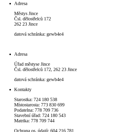
Adresa
Městys Jince
Čsl. dělostřelců 172
262 23 Jince
datová schránka: gewb4e4
Adresa
Úřad městyse Jince
Čsl. dělostřelců 172, 262 23 Jince
datová schránka: gewb4e4
Kontakty
Starostka: 724 180 538
Místostarosta: 773 830 699
Podatelna: 778 709 736
Stavební úřad: 724 180 543
Matrika: 778 709 744
Ochrana os. údajů: 604 216 781