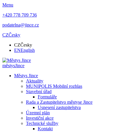
Menu
+420 778 709 736
podatelna@jince.cz
CZ
Česky
CZ
Česky
EN
English
městys
Jince
Městys Jince
Aktuality
MUNIPOLIS Mobilní rozhlas
Stavební úřad
Formuláře
Rada a Zastupitelstvo městyse Jince
Usnesení zastupitelstva
Územní plán
Investiční akce
Technické služby
Kontakt