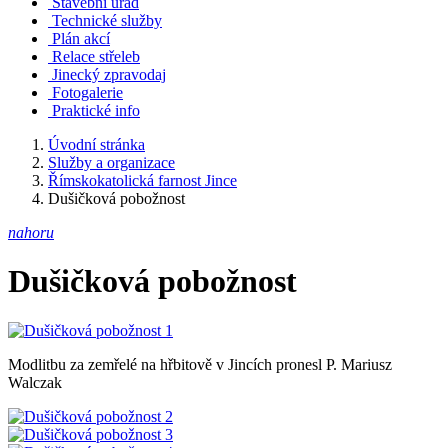
Stavební úřad
Technické služby
Plán akcí
Relace střeleb
Jinecký zpravodaj
Fotogalerie
Praktické info
Úvodní stránka
Služby a organizace
Římskokatolická farnost Jince
Dušičková pobožnost
nahoru
Dušičková pobožnost
Modlitbu za zemřelé na hřbitově v Jincích pronesl P. Mariusz
Walczak