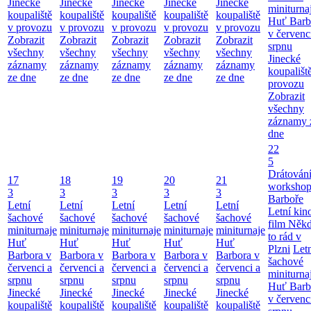
Jinecké
Jinecké
Jinecké
Jinecké
Jinecké
miniturna
koupaliště
koupaliště
koupaliště
koupaliště
koupaliště
Huť Barb
v provozu
v provozu
v provozu
v provozu
v provozu
v červenc
Zobrazit
Zobrazit
Zobrazit
Zobrazit
Zobrazit
srpnu
všechny
všechny
všechny
všechny
všechny
Jinecké
záznamy
záznamy
záznamy
záznamy
záznamy
koupališt
ze dne
ze dne
ze dne
ze dne
ze dne
provozu
Zobrazit
všechny
záznamy 
dne
22
5
Drátování
17
18
19
20
21
workshop
3
3
3
3
3
Barboře
Letní
Letní
Letní
Letní
Letní
Letní kino
šachové
šachové
šachové
šachové
šachové
film Něk
miniturnaje
miniturnaje
miniturnaje
miniturnaje
miniturnaje
to rád v
Huť
Huť
Huť
Huť
Huť
Plzni
Let
Barbora v
Barbora v
Barbora v
Barbora v
Barbora v
šachové
červenci a
červenci a
červenci a
červenci a
červenci a
miniturna
srpnu
srpnu
srpnu
srpnu
srpnu
Huť Barb
Jinecké
Jinecké
Jinecké
Jinecké
Jinecké
v červenc
koupaliště
koupaliště
koupaliště
koupaliště
koupaliště