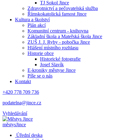
TJ Sokol Jince
Zdravotnictví a pečovatelská služba
Římskokatolická farnost Jince
Kultura a školství
Plán akcí
Komunitní centrum - knihovna
Základní škola a Mateřská škola Jince
ZUŠ J. J. Ryby - pobočka Jince
Hlášení místního rozhlasu
Historie obce
Historické fotografie
Josef Slavík
E-kroniky městyse Jince
Píše se o nás
Kontakt
+420 778 709 736
podatelna@jince.cz
Vyhledávání
městys
Jince
Úřední deska