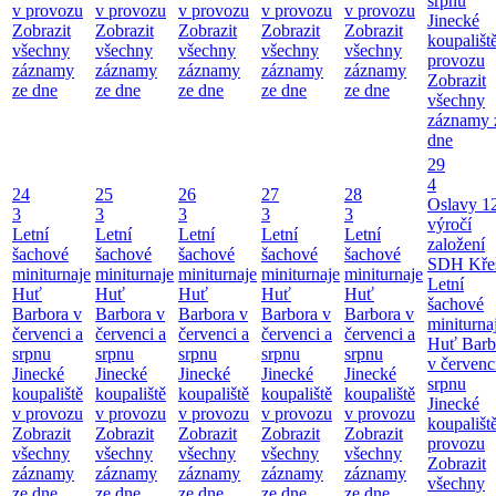
srpnu
v provozu
v provozu
v provozu
v provozu
v provozu
Jinecké
Zobrazit
Zobrazit
Zobrazit
Zobrazit
Zobrazit
koupališt
všechny
všechny
všechny
všechny
všechny
provozu
záznamy
záznamy
záznamy
záznamy
záznamy
Zobrazit
ze dne
ze dne
ze dne
ze dne
ze dne
všechny
záznamy 
dne
29
4
24
25
26
27
28
Oslavy 1
3
3
3
3
3
výročí
Letní
Letní
Letní
Letní
Letní
založení
šachové
šachové
šachové
šachové
šachové
SDH Kře
miniturnaje
miniturnaje
miniturnaje
miniturnaje
miniturnaje
Letní
Huť
Huť
Huť
Huť
Huť
šachové
Barbora v
Barbora v
Barbora v
Barbora v
Barbora v
miniturna
červenci a
červenci a
červenci a
červenci a
červenci a
Huť Barb
srpnu
srpnu
srpnu
srpnu
srpnu
v červenc
Jinecké
Jinecké
Jinecké
Jinecké
Jinecké
srpnu
koupaliště
koupaliště
koupaliště
koupaliště
koupaliště
Jinecké
v provozu
v provozu
v provozu
v provozu
v provozu
koupališt
Zobrazit
Zobrazit
Zobrazit
Zobrazit
Zobrazit
provozu
všechny
všechny
všechny
všechny
všechny
Zobrazit
záznamy
záznamy
záznamy
záznamy
záznamy
všechny
ze dne
ze dne
ze dne
ze dne
ze dne