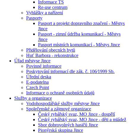
Informace TS
Re-use centrum
Vyhlášky a nařízení
Pasporty
Pasport a projekt dopravního značení - Městys
Jince
Pasport - zimní údržba komunikací - Městys
Jince
Pasport místních komunikací - Městys Jince
Přidělování obecních bytů
Huť Barbora - rekonstrukce
Úřad městyse Jince
Povinné informace
Poskytování informací dle zák. č. 106⁄1999 Sb.
Úřední deska
E-podatelna
Czech Point
Informace o ochraně osobních údajů
Služby a organizace
Vodohospodářské služby městyse Jince
Společenské a zájmové organizace
Český rybářský svaz, MO Jince - dospělí
Český rybářský svaz, MO Jince - děti a mládež
Sbor dobrovolných hasičů Jince
Pionýrská skupina Jince