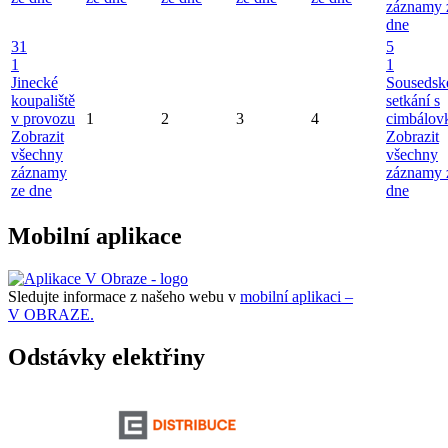
záznamy 
dne
31
5
1
1
Jinecké
Sousedsk
koupaliště
setkání s
v provozu
1
2
3
4
cimbálov
Zobrazit
Zobrazit
všechny
všechny
záznamy
záznamy 
ze dne
dne
Mobilní aplikace
Sledujte informace z našeho webu v
mobilní aplikaci –
V OBRAZE.
Odstávky elektřiny