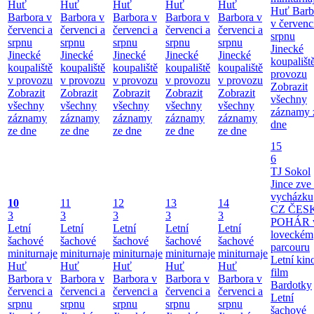
Huť
Huť
Huť
Huť
Huť
Huť Barb
Barbora v
Barbora v
Barbora v
Barbora v
Barbora v
v červenc
červenci a
červenci a
červenci a
červenci a
červenci a
srpnu
srpnu
srpnu
srpnu
srpnu
srpnu
Jinecké
Jinecké
Jinecké
Jinecké
Jinecké
Jinecké
koupališt
koupaliště
koupaliště
koupaliště
koupaliště
koupaliště
provozu
v provozu
v provozu
v provozu
v provozu
v provozu
Zobrazit
Zobrazit
Zobrazit
Zobrazit
Zobrazit
Zobrazit
všechny
všechny
všechny
všechny
všechny
všechny
záznamy 
záznamy
záznamy
záznamy
záznamy
záznamy
dne
ze dne
ze dne
ze dne
ze dne
ze dne
15
6
TJ Sokol
Jince zve
vycházku
10
11
12
13
14
CZ ČES
3
3
3
3
3
POHÁR 
Letní
Letní
Letní
Letní
Letní
loveckém
šachové
šachové
šachové
šachové
šachové
parcouru
miniturnaje
miniturnaje
miniturnaje
miniturnaje
miniturnaje
Letní kino
Huť
Huť
Huť
Huť
Huť
film
Barbora v
Barbora v
Barbora v
Barbora v
Barbora v
Bardotky
červenci a
červenci a
červenci a
červenci a
červenci a
Letní
srpnu
srpnu
srpnu
srpnu
srpnu
šachové