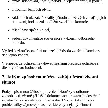
těžby, skladování, úpravy peloidů a jejich přípravy k použití,
přírodních léčivých plynů,
základních ukazatelů kvality přírodních léčivých zdrojů, jejich
stanovení, hodnocení a odběru vzorků ke kontrole,
řešení havarijních situací,
vedení dokumentace související s výkonem odborného
dohledu.
Výsledek zkoušky oznámí uchazeči předseda zkušební komise v
den jejího konání.
V případě, že uchazeč nevyhověl, seznámí předseda uchazeče s
důvody tohoto hodnocení.
7. Jakým způsobem můžete zahájit řešení životní
situace
Podejte písemnou žádost o provedení zkoušky o odborné
způsobilosti, včetně příslušné dokumentace prokazující dosažené
vzdělání a praxe a elaborátu v rozsahu 3-5 stran týkajícího se
problematiky zájmové oblasti, ve které by měla být činnost