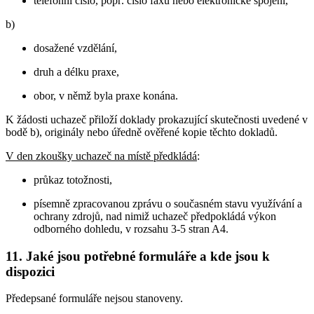
telefonní číslo, popř. číslo faxu nebo elektronické spojení,
b)
dosažené vzdělání,
druh a délku praxe,
obor, v němž byla praxe konána.
K žádosti uchazeč přiloží doklady prokazující skutečnosti uvedené v
bodě b), originály nebo úředně ověřené kopie těchto dokladů.
V den zkoušky uchazeč na místě předkládá
:
průkaz totožnosti,
písemně zpracovanou zprávu o současném stavu využívání a
ochrany zdrojů, nad nimiž uchazeč předpokládá výkon
odborného dohledu, v rozsahu 3-5 stran A4.
11. Jaké jsou potřebné formuláře a kde jsou k
dispozici
Předepsané formuláře nejsou stanoveny.