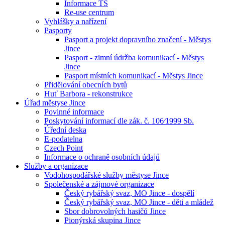
Informace TS
Re-use centrum
Vyhlášky a nařízení
Pasporty
Pasport a projekt dopravního značení - Městys
Jince
Pasport - zimní údržba komunikací - Městys
Jince
Pasport místních komunikací - Městys Jince
Přidělování obecních bytů
Huť Barbora - rekonstrukce
Úřad městyse Jince
Povinné informace
Poskytování informací dle zák. č. 106⁄1999 Sb.
Úřední deska
E-podatelna
Czech Point
Informace o ochraně osobních údajů
Služby a organizace
Vodohospodářské služby městyse Jince
Společenské a zájmové organizace
Český rybářský svaz, MO Jince - dospělí
Český rybářský svaz, MO Jince - děti a mládež
Sbor dobrovolných hasičů Jince
Pionýrská skupina Jince