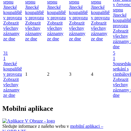
srpnu
srpnu
srpnu
srpnu
srpnu
v červenc
Jinecké
Jinecké
Jinecké
Jinecké
Jinecké
srpnu
koupaliště
koupaliště
koupaliště
koupaliště
koupaliště
Jinecké
v provozu
v provozu
v provozu
v provozu
v provozu
koupališt
Zobrazit
Zobrazit
Zobrazit
Zobrazit
Zobrazit
provozu
všechny
všechny
všechny
všechny
všechny
Zobrazit
záznamy
záznamy
záznamy
záznamy
záznamy
všechny
ze dne
ze dne
ze dne
ze dne
ze dne
záznamy 
dne
31
5
1
1
Jinecké
Sousedsk
koupaliště
setkání s
v provozu
1
2
3
4
cimbálov
Zobrazit
Zobrazit
všechny
všechny
záznamy
záznamy 
ze dne
dne
Mobilní aplikace
Sledujte informace z našeho webu v
mobilní aplikaci –