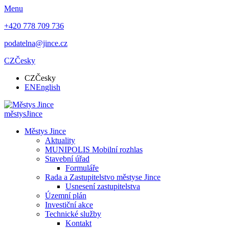
Menu
+420 778 709 736
podatelna@jince.cz
CZ
Česky
CZ
Česky
EN
English
městys
Jince
Městys Jince
Aktuality
MUNIPOLIS Mobilní rozhlas
Stavební úřad
Formuláře
Rada a Zastupitelstvo městyse Jince
Usnesení zastupitelstva
Územní plán
Investiční akce
Technické služby
Kontakt