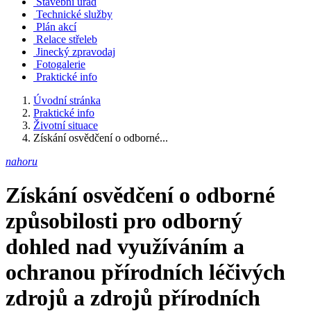
Stavební úřad
Technické služby
Plán akcí
Relace střeleb
Jinecký zpravodaj
Fotogalerie
Praktické info
Úvodní stránka
Praktické info
Životní situace
Získání osvědčení o odborné...
nahoru
Získání osvědčení o odborné
způsobilosti pro odborný
dohled nad využíváním a
ochranou přírodních léčivých
zdrojů a zdrojů přírodních