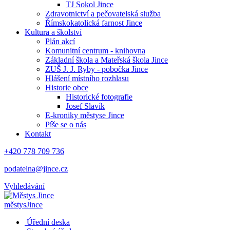
TJ Sokol Jince
Zdravotnictví a pečovatelská služba
Římskokatolická farnost Jince
Kultura a školství
Plán akcí
Komunitní centrum - knihovna
Základní škola a Mateřská škola Jince
ZUŠ J. J. Ryby - pobočka Jince
Hlášení místního rozhlasu
Historie obce
Historické fotografie
Josef Slavík
E-kroniky městyse Jince
Píše se o nás
Kontakt
+420 778 709 736
podatelna@jince.cz
Vyhledávání
městys
Jince
Úřední deska