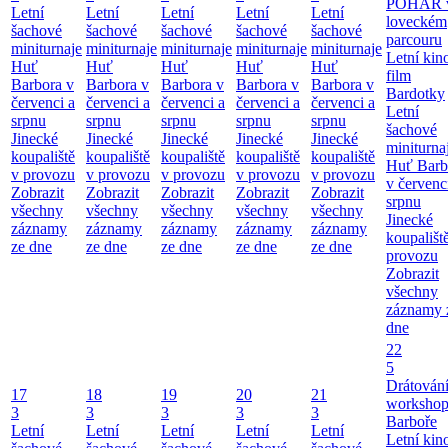
POHÁR 
Letní
Letní
Letní
Letní
Letní
loveckém
šachové
šachové
šachové
šachové
šachové
parcouru
miniturnaje
miniturnaje
miniturnaje
miniturnaje
miniturnaje
Letní kino
Huť
Huť
Huť
Huť
Huť
film
Barbora v
Barbora v
Barbora v
Barbora v
Barbora v
Bardotky
červenci a
červenci a
červenci a
červenci a
červenci a
Letní
srpnu
srpnu
srpnu
srpnu
srpnu
šachové
Jinecké
Jinecké
Jinecké
Jinecké
Jinecké
miniturna
koupaliště
koupaliště
koupaliště
koupaliště
koupaliště
Huť Barb
v provozu
v provozu
v provozu
v provozu
v provozu
v červenc
Zobrazit
Zobrazit
Zobrazit
Zobrazit
Zobrazit
srpnu
všechny
všechny
všechny
všechny
všechny
Jinecké
záznamy
záznamy
záznamy
záznamy
záznamy
koupališt
ze dne
ze dne
ze dne
ze dne
ze dne
provozu
Zobrazit
všechny
záznamy 
dne
22
5
Drátování
17
18
19
20
21
workshop
3
3
3
3
3
Barboře
Letní
Letní
Letní
Letní
Letní
Letní kino