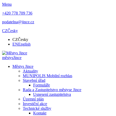
Menu
+420 778 709 736
podatelna@jince.cz
CZ
Česky
CZ
Česky
EN
English
městys
Jince
Městys Jince
Aktuality
MUNIPOLIS Mobilní rozhlas
Stavební úřad
Formuláře
Rada a Zastupitelstvo městyse Jince
Usnesení zastupitelstva
Územní plán
Investiční akce
Technické služby
Kontakt