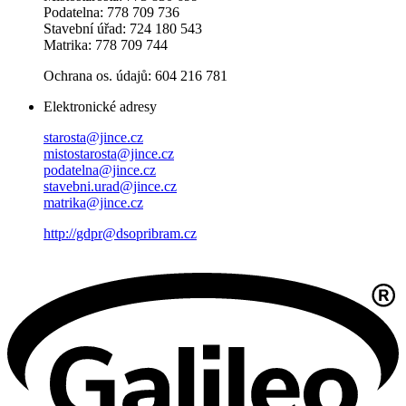
Podatelna: 778 709 736
Stavební úřad: 724 180 543
Matrika: 778 709 744
Ochrana os. údajů: 604 216 781
Elektronické adresy
starosta@jince.cz
mistostarosta@jince.cz
podatelna@jince.cz
stavebni.urad@jince.cz
matrika@jince.cz
http://gdpr@dsopribram.cz