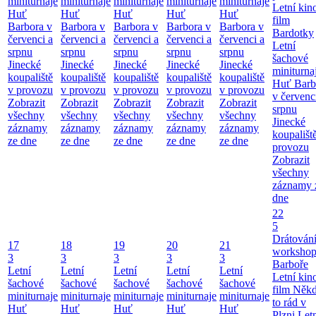
miniturnaje
miniturnaje
miniturnaje
miniturnaje
miniturnaje
Letní kino
Huť
Huť
Huť
Huť
Huť
film
Barbora v
Barbora v
Barbora v
Barbora v
Barbora v
Bardotky
červenci a
červenci a
červenci a
červenci a
červenci a
Letní
srpnu
srpnu
srpnu
srpnu
srpnu
šachové
Jinecké
Jinecké
Jinecké
Jinecké
Jinecké
miniturna
koupaliště
koupaliště
koupaliště
koupaliště
koupaliště
Huť Barb
v provozu
v provozu
v provozu
v provozu
v provozu
v červenc
Zobrazit
Zobrazit
Zobrazit
Zobrazit
Zobrazit
srpnu
všechny
všechny
všechny
všechny
všechny
Jinecké
záznamy
záznamy
záznamy
záznamy
záznamy
koupališt
ze dne
ze dne
ze dne
ze dne
ze dne
provozu
Zobrazit
všechny
záznamy 
dne
22
5
Drátování
17
18
19
20
21
workshop
3
3
3
3
3
Barboře
Letní
Letní
Letní
Letní
Letní
Letní kino
šachové
šachové
šachové
šachové
šachové
film Něk
miniturnaje
miniturnaje
miniturnaje
miniturnaje
miniturnaje
to rád v
Huť
Huť
Huť
Huť
Huť
Plzni
Let