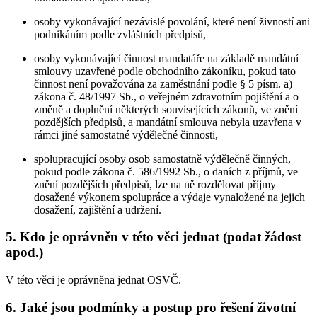
osoby vykonávající nezávislé povolání, které není živností ani
podnikáním podle zvláštních předpisů,
osoby vykonávající činnost mandatáře na základě mandátní
smlouvy uzavřené podle obchodního zákoníku, pokud tato
činnost není považována za zaměstnání podle § 5 písm. a)
zákona č. 48/1997 Sb., o veřejném zdravotním pojištění a o
změně a doplnění některých souvisejících zákonů, ve znění
pozdějších předpisů, a mandátní smlouva nebyla uzavřena v
rámci jiné samostatné výdělečné činnosti,
spolupracující osoby osob samostatně výdělečně činných,
pokud podle zákona č. 586/1992 Sb., o daních z příjmů, ve
znění pozdějších předpisů, lze na ně rozdělovat příjmy
dosažené výkonem spolupráce a výdaje vynaložené na jejich
dosažení, zajištění a udržení.
5. Kdo je oprávněn v této věci jednat (podat žádost
apod.)
V této věci je oprávněna jednat OSVČ.
6. Jaké jsou podmínky a postup pro řešení životní