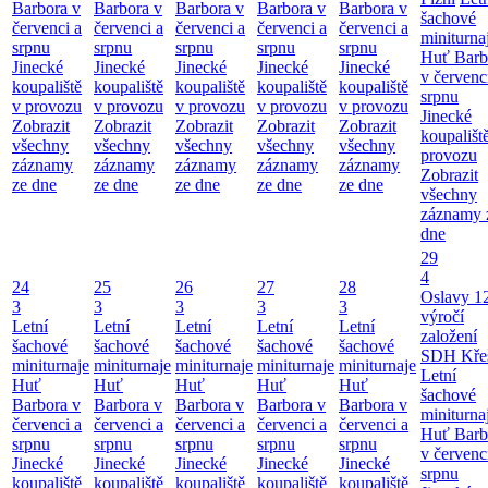
Barbora v
Barbora v
Barbora v
Barbora v
Barbora v
šachové
červenci a
červenci a
červenci a
červenci a
červenci a
miniturna
srpnu
srpnu
srpnu
srpnu
srpnu
Huť Barb
Jinecké
Jinecké
Jinecké
Jinecké
Jinecké
v červenc
koupaliště
koupaliště
koupaliště
koupaliště
koupaliště
srpnu
v provozu
v provozu
v provozu
v provozu
v provozu
Jinecké
Zobrazit
Zobrazit
Zobrazit
Zobrazit
Zobrazit
koupališt
všechny
všechny
všechny
všechny
všechny
provozu
záznamy
záznamy
záznamy
záznamy
záznamy
Zobrazit
ze dne
ze dne
ze dne
ze dne
ze dne
všechny
záznamy 
dne
29
4
24
25
26
27
28
Oslavy 1
3
3
3
3
3
výročí
Letní
Letní
Letní
Letní
Letní
založení
šachové
šachové
šachové
šachové
šachové
SDH Kře
miniturnaje
miniturnaje
miniturnaje
miniturnaje
miniturnaje
Letní
Huť
Huť
Huť
Huť
Huť
šachové
Barbora v
Barbora v
Barbora v
Barbora v
Barbora v
miniturna
červenci a
červenci a
červenci a
červenci a
červenci a
Huť Barb
srpnu
srpnu
srpnu
srpnu
srpnu
v červenc
Jinecké
Jinecké
Jinecké
Jinecké
Jinecké
srpnu
koupaliště
koupaliště
koupaliště
koupaliště
koupaliště