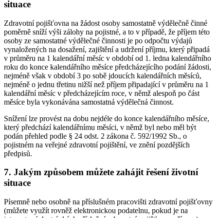
situace
Zdravotní pojišťovna na žádost osoby samostatně výdělečně činné
poměrně sníží výši zálohy na pojistné, a to v případě, že příjem této
osoby ze samostatné výdělečné činnosti je po odpočtu výdajů
vynaložených na dosažení, zajištění a udržení příjmu, který připadá
v průměru na 1 kalendářní měsíc v období od 1. ledna kalendářního
roku do konce kalendářního měsíce předcházejícího podání žádosti,
nejméně však v období 3 po sobě jdoucích kalendářních měsíců,
nejméně o jednu třetinu nižší než příjem připadající v průměru na 1
kalendářní měsíc v předcházejícím roce, v němž alespoň po část
měsíce byla vykonávána samostatná výdělečná činnost.
Snížení lze provést na dobu nejdéle do konce kalendářního měsíce,
který předchází kalendářnímu měsíci, v němž byl nebo měl být
podán přehled podle § 24 odst. 2 zákona č. 592/1992 Sb., o
pojistném na veřejné zdravotní pojištění, ve znění pozdějších
předpisů.
7. Jakým způsobem můžete zahájit řešení životní
situace
Písemně nebo osobně na příslušném pracovišti zdravotní pojišťovny
(můžete využít rovněž elektronickou podatelnu, pokud je na