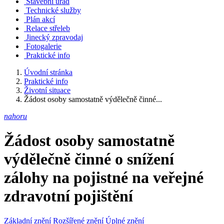
Stavební úřad
Technické služby
Plán akcí
Relace střeleb
Jinecký zpravodaj
Fotogalerie
Praktické info
Úvodní stránka
Praktické info
Životní situace
Žádost osoby samostatně výdělečně činné...
nahoru
Žádost osoby samostatně
výdělečně činné o snížení
zálohy na pojistné na veřejné
zdravotní pojištění
Základní znění
Rozšířené znění
Úplné znění