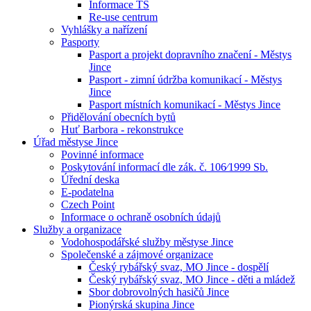
Informace TS
Re-use centrum
Vyhlášky a nařízení
Pasporty
Pasport a projekt dopravního značení - Městys
Jince
Pasport - zimní údržba komunikací - Městys
Jince
Pasport místních komunikací - Městys Jince
Přidělování obecních bytů
Huť Barbora - rekonstrukce
Úřad městyse Jince
Povinné informace
Poskytování informací dle zák. č. 106⁄1999 Sb.
Úřední deska
E-podatelna
Czech Point
Informace o ochraně osobních údajů
Služby a organizace
Vodohospodářské služby městyse Jince
Společenské a zájmové organizace
Český rybářský svaz, MO Jince - dospělí
Český rybářský svaz, MO Jince - děti a mládež
Sbor dobrovolných hasičů Jince
Pionýrská skupina Jince