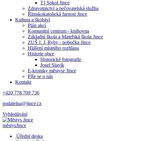
TJ Sokol Jince
Zdravotnictví a pečovatelská služba
Římskokatolická farnost Jince
Kultura a školství
Plán akcí
Komunitní centrum - knihovna
Základní škola a Mateřská škola Jince
ZUŠ J. J. Ryby - pobočka Jince
Hlášení místního rozhlasu
Historie obce
Historické fotografie
Josef Slavík
E-kroniky městyse Jince
Píše se o nás
Kontakt
+420 778 709 736
podatelna@jince.cz
Vyhledávání
městys
Jince
Úřední deska