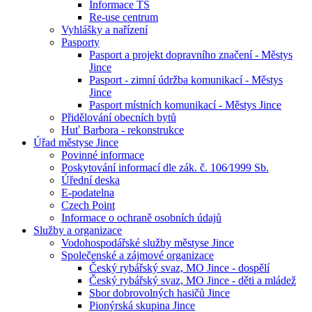
Informace TS
Re-use centrum
Vyhlášky a nařízení
Pasporty
Pasport a projekt dopravního značení - Městys
Jince
Pasport - zimní údržba komunikací - Městys
Jince
Pasport místních komunikací - Městys Jince
Přidělování obecních bytů
Huť Barbora - rekonstrukce
Úřad městyse Jince
Povinné informace
Poskytování informací dle zák. č. 106⁄1999 Sb.
Úřední deska
E-podatelna
Czech Point
Informace o ochraně osobních údajů
Služby a organizace
Vodohospodářské služby městyse Jince
Společenské a zájmové organizace
Český rybářský svaz, MO Jince - dospělí
Český rybářský svaz, MO Jince - děti a mládež
Sbor dobrovolných hasičů Jince
Pionýrská skupina Jince