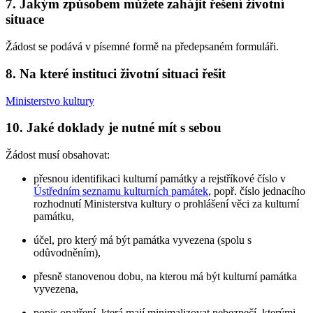
7. Jakým způsobem můžete zahájit řešení životní
situace
Žádost se podává v písemné formě na předepsaném formuláři.
8. Na které instituci životní situaci řešit
Ministerstvo kultury
10. Jaké doklady je nutné mít s sebou
Žádost musí obsahovat:
přesnou identifikaci kulturní památky a rejstříkové číslo v
Ústředním seznamu kulturních památek
, popř. číslo jednacího
rozhodnutí Ministerstva kultury o prohlášení věci za kulturní
památku,
účel, pro který má být památka vyvezena (spolu s
odůvodněním),
přesně stanovenou dobu, na kterou má být kulturní památka
vyvezena,
popis opatření, která mají minimalizovat nebezpečí, kterými