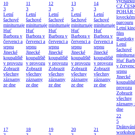
vycházku
10
11
12
13
14
CZ ČES
3
3
3
3
3
POHÁR 
Letní
Letní
Letní
Letní
Letní
loveckém
šachové
šachové
šachové
šachové
šachové
parcouru
miniturnaje
miniturnaje
miniturnaje
miniturnaje
miniturnaje
Letní kino
Huť
Huť
Huť
Huť
Huť
film
Barbora v
Barbora v
Barbora v
Barbora v
Barbora v
Bardotky
červenci a
červenci a
červenci a
červenci a
červenci a
Letní
srpnu
srpnu
srpnu
srpnu
srpnu
šachové
Jinecké
Jinecké
Jinecké
Jinecké
Jinecké
miniturna
koupaliště
koupaliště
koupaliště
koupaliště
koupaliště
Huť Barb
v provozu
v provozu
v provozu
v provozu
v provozu
v červenc
Zobrazit
Zobrazit
Zobrazit
Zobrazit
Zobrazit
srpnu
všechny
všechny
všechny
všechny
všechny
Jinecké
záznamy
záznamy
záznamy
záznamy
záznamy
koupališt
ze dne
ze dne
ze dne
ze dne
ze dne
provozu
Zobrazit
všechny
záznamy 
dne
22
5
Drátování
17
18
19
20
21
workshop
3
3
3
3
3