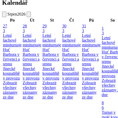
Kalendář
Srpen
2026
Po
Út
St
Čt
Pá
So
27
28
29
30
31
1
3
3
3
3
3
3
Letní
Letní
Letní
Letní
Letní
Letní
šachové
šachové
šachové
šachové
šachové
šachové
miniturnaje
miniturnaje
miniturnaje
miniturnaje
miniturnaje
miniturna
Huť
Huť
Huť
Huť
Huť
Huť Barb
Barbora v
Barbora v
Barbora v
Barbora v
Barbora v
v červenc
červenci a
červenci a
červenci a
červenci a
červenci a
srpnu
srpnu
srpnu
srpnu
srpnu
srpnu
Jinecké
Jinecké
Jinecké
Jinecké
Jinecké
Jinecké
koupališt
koupaliště
koupaliště
koupaliště
koupaliště
koupaliště
provozu
v provozu
v provozu
v provozu
v provozu
v provozu
Zobrazit
Zobrazit
Zobrazit
Zobrazit
Zobrazit
Zobrazit
všechny
všechny
všechny
všechny
všechny
všechny
záznamy 
záznamy
záznamy
záznamy
záznamy
záznamy
dne
ze dne
ze dne
ze dne
ze dne
ze dne
8
6
Turnaj v
malé kop