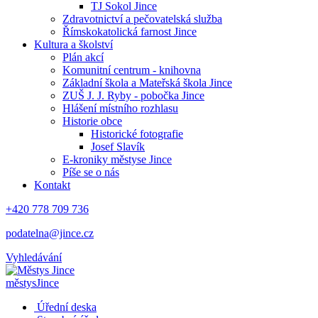
TJ Sokol Jince
Zdravotnictví a pečovatelská služba
Římskokatolická farnost Jince
Kultura a školství
Plán akcí
Komunitní centrum - knihovna
Základní škola a Mateřská škola Jince
ZUŠ J. J. Ryby - pobočka Jince
Hlášení místního rozhlasu
Historie obce
Historické fotografie
Josef Slavík
E-kroniky městyse Jince
Píše se o nás
Kontakt
+420 778 709 736
podatelna@jince.cz
Vyhledávání
městys
Jince
Úřední deska