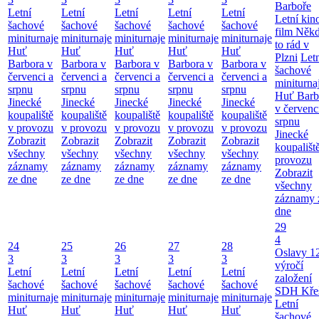
Barboře
Letní
Letní
Letní
Letní
Letní
Letní kino
šachové
šachové
šachové
šachové
šachové
film Něk
miniturnaje
miniturnaje
miniturnaje
miniturnaje
miniturnaje
to rád v
Huť
Huť
Huť
Huť
Huť
Plzni
Let
Barbora v
Barbora v
Barbora v
Barbora v
Barbora v
šachové
červenci a
červenci a
červenci a
červenci a
červenci a
miniturna
srpnu
srpnu
srpnu
srpnu
srpnu
Huť Barb
Jinecké
Jinecké
Jinecké
Jinecké
Jinecké
v červenc
koupaliště
koupaliště
koupaliště
koupaliště
koupaliště
srpnu
v provozu
v provozu
v provozu
v provozu
v provozu
Jinecké
Zobrazit
Zobrazit
Zobrazit
Zobrazit
Zobrazit
koupališt
všechny
všechny
všechny
všechny
všechny
provozu
záznamy
záznamy
záznamy
záznamy
záznamy
Zobrazit
ze dne
ze dne
ze dne
ze dne
ze dne
všechny
záznamy 
dne
29
4
24
25
26
27
28
Oslavy 1
3
3
3
3
3
výročí
Letní
Letní
Letní
Letní
Letní
založení
šachové
šachové
šachové
šachové
šachové
SDH Kře
miniturnaje
miniturnaje
miniturnaje
miniturnaje
miniturnaje
Letní
Huť
Huť
Huť
Huť
Huť
šachové