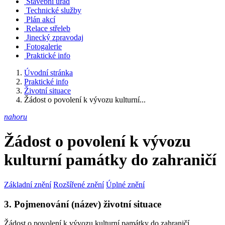
Stavební úřad
Technické služby
Plán akcí
Relace střeleb
Jinecký zpravodaj
Fotogalerie
Praktické info
Úvodní stránka
Praktické info
Životní situace
Žádost o povolení k vývozu kulturní...
nahoru
Žádost o povolení k vývozu
kulturní památky do zahraničí
Základní znění
Rozšířené znění
Úplné znění
3. Pojmenování (název) životní situace
Žádost o povolení k vývozu kulturní památky do zahraničí