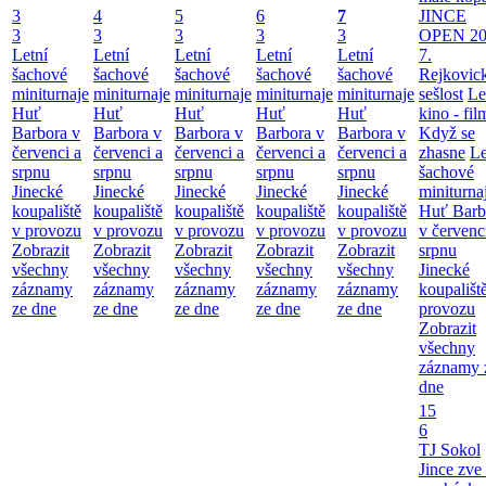
3
4
5
6
7
JINCE
3
3
3
3
3
OPEN 20
Letní
Letní
Letní
Letní
Letní
7.
šachové
šachové
šachové
šachové
šachové
Rejkovic
miniturnaje
miniturnaje
miniturnaje
miniturnaje
miniturnaje
sešlost
Le
Huť
Huť
Huť
Huť
Huť
kino - fil
Barbora v
Barbora v
Barbora v
Barbora v
Barbora v
Když se
červenci a
červenci a
červenci a
červenci a
červenci a
zhasne
Le
srpnu
srpnu
srpnu
srpnu
srpnu
šachové
Jinecké
Jinecké
Jinecké
Jinecké
Jinecké
miniturna
koupaliště
koupaliště
koupaliště
koupaliště
koupaliště
Huť Barb
v provozu
v provozu
v provozu
v provozu
v provozu
v červenc
Zobrazit
Zobrazit
Zobrazit
Zobrazit
Zobrazit
srpnu
všechny
všechny
všechny
všechny
všechny
Jinecké
záznamy
záznamy
záznamy
záznamy
záznamy
koupališt
ze dne
ze dne
ze dne
ze dne
ze dne
provozu
Zobrazit
všechny
záznamy 
dne
15
6
TJ Sokol
Jince zve