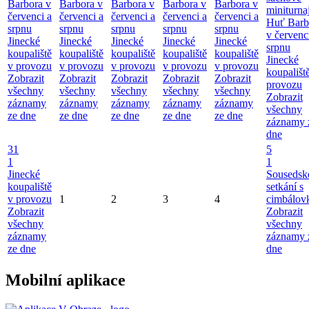
Barbora v
Barbora v
Barbora v
Barbora v
Barbora v
miniturna
červenci a
červenci a
červenci a
červenci a
červenci a
Huť Barb
srpnu
srpnu
srpnu
srpnu
srpnu
v červenc
Jinecké
Jinecké
Jinecké
Jinecké
Jinecké
srpnu
koupaliště
koupaliště
koupaliště
koupaliště
koupaliště
Jinecké
v provozu
v provozu
v provozu
v provozu
v provozu
koupališt
Zobrazit
Zobrazit
Zobrazit
Zobrazit
Zobrazit
provozu
všechny
všechny
všechny
všechny
všechny
Zobrazit
záznamy
záznamy
záznamy
záznamy
záznamy
všechny
ze dne
ze dne
ze dne
ze dne
ze dne
záznamy 
dne
31
5
1
1
Jinecké
Sousedsk
koupaliště
setkání s
v provozu
1
2
3
4
cimbálov
Zobrazit
Zobrazit
všechny
všechny
záznamy
záznamy 
ze dne
dne
Mobilní aplikace