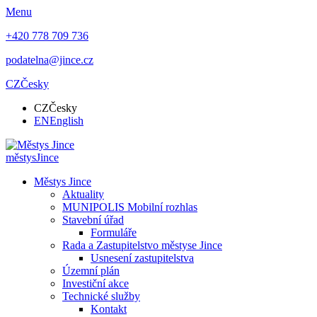
Menu
+420 778 709 736
podatelna@jince.cz
CZ
Česky
CZ
Česky
EN
English
městys
Jince
Městys Jince
Aktuality
MUNIPOLIS Mobilní rozhlas
Stavební úřad
Formuláře
Rada a Zastupitelstvo městyse Jince
Usnesení zastupitelstva
Územní plán
Investiční akce
Technické služby
Kontakt