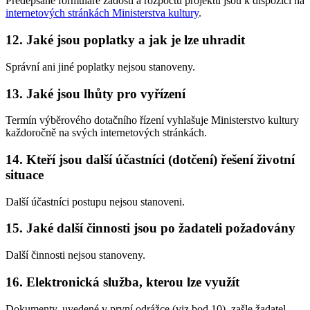
Předepsané formuláře žádosti a rozpočtu projektu jsou k dispozici na
internetových stránkách Ministerstva kultury
.
12. Jaké jsou poplatky a jak je lze uhradit
Správní ani jiné poplatky nejsou stanoveny.
13. Jaké jsou lhůty pro vyřízení
Termín výběrového dotačního řízení vyhlašuje Ministerstvo kultury
každoročně na svých internetových stránkách.
14. Kteří jsou další účastníci (dotčení) řešení životní
situace
Další účastníci postupu nejsou stanoveni.
15. Jaké další činnosti jsou po žadateli požadovány
Další činnosti nejsou stanoveny.
16. Elektronická služba, kterou lze využít
Dokumenty, uvedené v první odrážce (viz bod 10), zašle žadatel