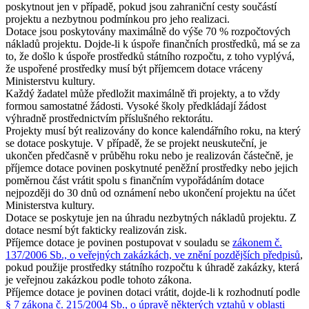
poskytnout jen v případě, pokud jsou zahraniční cesty součástí
projektu a nezbytnou podmínkou pro jeho realizaci.
Dotace jsou poskytovány maximálně do výše 70 % rozpočtových
nákladů projektu. Dojde-li k úspoře finančních prostředků, má se za
to, že došlo k úspoře prostředků státního rozpočtu, z toho vyplývá,
že uspořené prostředky musí být příjemcem dotace vráceny
Ministerstvu kultury.
Každý žadatel může předložit maximálně tři projekty, a to vždy
formou samostatné žádosti. Vysoké školy předkládají žádost
výhradně prostřednictvím příslušného rektorátu.
Projekty musí být realizovány do konce kalendářního roku, na který
se dotace poskytuje. V případě, že se projekt neuskuteční, je
ukončen předčasně v průběhu roku nebo je realizován částečně, je
příjemce dotace povinen poskytnuté peněžní prostředky nebo jejich
poměrnou část vrátit spolu s finančním vypořádáním dotace
nejpozději do 30 dnů od oznámení nebo ukončení projektu na účet
Ministerstva kultury.
Dotace se poskytuje jen na úhradu nezbytných nákladů projektu. Z
dotace nesmí být fakticky realizován zisk.
Příjemce dotace je povinen postupovat v souladu se
zákonem č.
137/2006 Sb., o veřejných zakázkách, ve znění pozdějších předpisů
,
pokud použije prostředky státního rozpočtu k úhradě zakázky, která
je veřejnou zakázkou podle tohoto zákona.
Příjemce dotace je povinen dotaci vrátit, dojde-li k rozhodnutí podle
§ 7 zákona č. 215/2004 Sb., o úpravě některých vztahů v oblasti