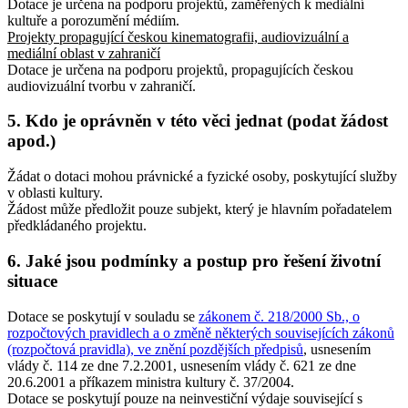
Dotace je určena na podporu projektů, zaměřených k mediální
kultuře a porozumění médiím.
Projekty propagující českou kinematografii, audiovizuální a
mediální oblast v zahraničí
Dotace je určena na podporu projektů, propagujících českou
audiovizuální tvorbu v zahraničí.
5. Kdo je oprávněn v této věci jednat (podat žádost
apod.)
Žádat o dotaci mohou právnické a fyzické osoby, poskytující služby
v oblasti kultury.
Žádost může předložit pouze subjekt, který je hlavním pořadatelem
předkládaného projektu.
6. Jaké jsou podmínky a postup pro řešení životní
situace
Dotace se poskytují v souladu se
zákonem č. 218/2000 Sb., o
rozpočtových pravidlech a o změně některých souvisejících zákonů
(rozpočtová pravidla), ve znění pozdějších předpisů
, usnesením
vlády č. 114 ze dne 7.2.2001, usnesením vlády č. 621 ze dne
20.6.2001 a příkazem ministra kultury č. 37/2004.
Dotace se poskytují pouze na neinvestiční výdaje související s