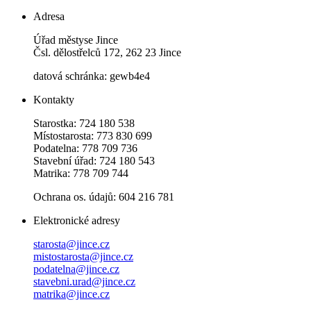
Adresa
Úřad městyse Jince
Čsl. dělostřelců 172, 262 23 Jince
datová schránka: gewb4e4
Kontakty
Starostka: 724 180 538
Místostarosta: 773 830 699
Podatelna: 778 709 736
Stavební úřad: 724 180 543
Matrika: 778 709 744
Ochrana os. údajů: 604 216 781
Elektronické adresy
starosta@jince.cz
mistostarosta@jince.cz
podatelna@jince.cz
stavebni.urad@jince.cz
matrika@jince.cz