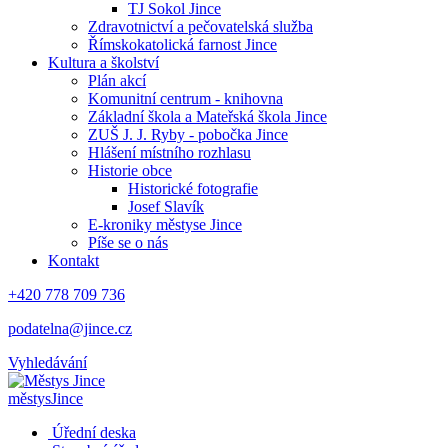
TJ Sokol Jince
Zdravotnictví a pečovatelská služba
Římskokatolická farnost Jince
Kultura a školství
Plán akcí
Komunitní centrum - knihovna
Základní škola a Mateřská škola Jince
ZUŠ J. J. Ryby - pobočka Jince
Hlášení místního rozhlasu
Historie obce
Historické fotografie
Josef Slavík
E-kroniky městyse Jince
Píše se o nás
Kontakt
+420 778 709 736
podatelna@jince.cz
Vyhledávání
městys
Jince
Úřední deska