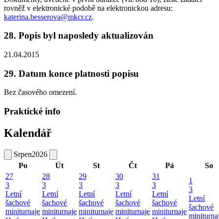
rovněž v elektronické podobě na elektronickou adresu:
katerina.besserova@mkcr.cz
.
28. Popis byl naposledy aktualizován
21.04.2015
29. Datum konce platnosti popisu
Bez časového omezení.
Praktické info
Kalendář
Srpen
2026
Po
Út
St
Čt
Pá
So
27
28
29
30
31
1
3
3
3
3
3
3
Letní
Letní
Letní
Letní
Letní
Letní
šachové
šachové
šachové
šachové
šachové
šachové
miniturnaje
miniturnaje
miniturnaje
miniturnaje
miniturnaje
miniturna