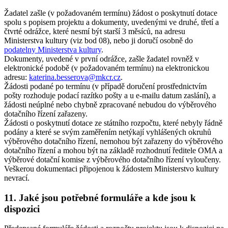
Žadatel zašle (v požadovaném termínu) žádost o poskytnutí dotace
spolu s popisem projektu a dokumenty, uvedenými ve druhé, třetí a
čtvrté odrážce, které nesmí být starší 3 měsíců, na adresu
Ministerstva kultury (viz bod 08), nebo ji doručí osobně do
podatelny Ministerstva kultury
.
Dokumenty, uvedené v první odrážce, zašle žadatel rovněž v
elektronické podobě (v požadovaném termínu) na elektronickou
adresu:
katerina.besserova@mkcr.cz
.
Žádosti podané po termínu (v případě doručení prostřednictvím
pošty rozhoduje podací razítko pošty a u e-mailu datum zaslání), a
žádosti neúplné nebo chybně zpracované nebudou do výběrového
dotačního řízení zařazeny.
Žádosti o poskytnutí dotace ze státního rozpočtu, které nebyly řádně
podány a které se svým zaměřením netýkají vyhlášených okruhů
výběrového dotačního řízení, nemohou být zařazeny do výběrového
dotačního řízení a mohou být na základě rozhodnutí ředitele OMA a
výběrové dotační komise z výběrového dotačního řízení vyloučeny.
Veškerou dokumentaci připojenou k žádostem Ministerstvo kultury
nevrací.
11. Jaké jsou potřebné formuláře a kde jsou k
dispozici