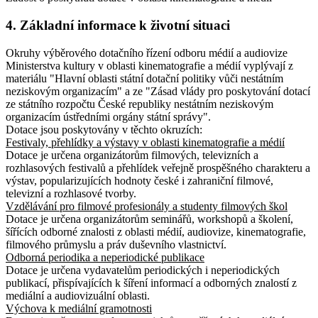
4. Základní informace k životní situaci
Okruhy výběrového dotačního řízení odboru médií a audiovize
Ministerstva kultury v oblasti kinematografie a médií vyplývají z
materiálu "Hlavní oblasti státní dotační politiky vůči nestátním
neziskovým organizacím" a ze "Zásad vlády pro poskytování dotací
ze státního rozpočtu České republiky nestátním neziskovým
organizacím ústředními orgány státní správy".
Dotace jsou poskytovány v těchto okruzích:
Festivaly, přehlídky a výstavy v oblasti kinematografie a médií
Dotace je určena organizátorům filmových, televizních a
rozhlasových festivalů a přehlídek veřejně prospěšného charakteru a
výstav, popularizujících hodnoty české i zahraniční filmové,
televizní a rozhlasové tvorby.
Vzdělávání pro filmové profesionály a studenty filmových škol
Dotace je určena organizátorům seminářů, workshopů a školení,
šířících odborné znalosti z oblasti médií, audiovize, kinematografie,
filmového průmyslu a práv duševního vlastnictví.
Odborná periodika a neperiodické publikace
Dotace je určena vydavatelům periodických i neperiodických
publikací, přispívajících k šíření informací a odborných znalostí z
mediální a audiovizuální oblasti.
Výchova k mediální gramotnosti