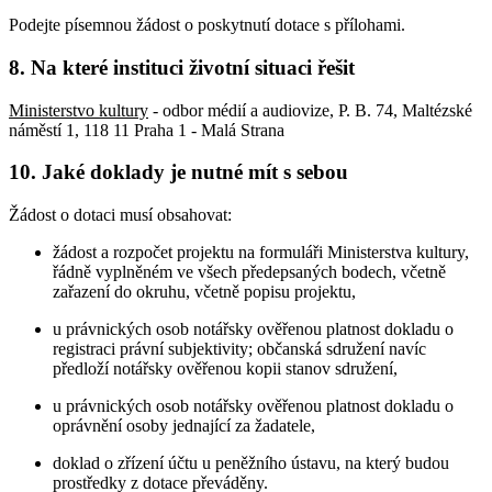
Podejte písemnou žádost o poskytnutí dotace s přílohami.
8. Na které instituci životní situaci řešit
Ministerstvo kultury
- odbor médií a audiovize, P. B. 74, Maltézské
náměstí 1, 118 11 Praha 1 - Malá Strana
10. Jaké doklady je nutné mít s sebou
Žádost o dotaci musí obsahovat:
žádost a rozpočet projektu na formuláři Ministerstva kultury,
řádně vyplněném ve všech předepsaných bodech, včetně
zařazení do okruhu, včetně popisu projektu,
u právnických osob notářsky ověřenou platnost dokladu o
registraci právní subjektivity; občanská sdružení navíc
předloží notářsky ověřenou kopii stanov sdružení,
u právnických osob notářsky ověřenou platnost dokladu o
oprávnění osoby jednající za žadatele,
doklad o zřízení účtu u peněžního ústavu, na který budou
prostředky z dotace převáděny.