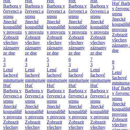
Huť
Huť
Huť
Huť
Huť
Huť Barb
Barbora v
Barbora v
Barbora v
Barbora v
Barbora v
v červenc
červenci a
červenci a
červenci a
červenci a
červenci a
srpnu
srpnu
srpnu
srpnu
srpnu
srpnu
Jinecké
Jinecké
Jinecké
Jinecké
Jinecké
Jinecké
koupališt
koupaliště
koupaliště
koupaliště
koupaliště
koupaliště
provozu
v provozu
v provozu
v provozu
v provozu
v provozu
Zobrazit
Zobrazit
Zobrazit
Zobrazit
Zobrazit
Zobrazit
všechny
všechny
všechny
všechny
všechny
všechny
záznamy 
záznamy
záznamy
záznamy
záznamy
záznamy
dne
ze dne
ze dne
ze dne
ze dne
ze dne
3
4
5
6
7
8
3
3
3
3
3
3
Letní
Letní
Letní
Letní
Letní
Letní
šachové
šachové
šachové
šachové
šachové
šachové
miniturnaje
miniturnaje
miniturnaje
miniturnaje
miniturnaje
miniturna
Huť
Huť
Huť
Huť
Huť
Huť Barb
Barbora v
Barbora v
Barbora v
Barbora v
Barbora v
v červenc
červenci a
červenci a
červenci a
červenci a
červenci a
srpnu
srpnu
srpnu
srpnu
srpnu
srpnu
Jinecké
Jinecké
Jinecké
Jinecké
Jinecké
Jinecké
koupališt
koupaliště
koupaliště
koupaliště
koupaliště
koupaliště
provozu
v provozu
v provozu
v provozu
v provozu
v provozu
Zobrazit
Zobrazit
Zobrazit
Zobrazit
Zobrazit
Zobrazit
všechny
všechny
všechny
všechny
všechny
všechny
záznamy 