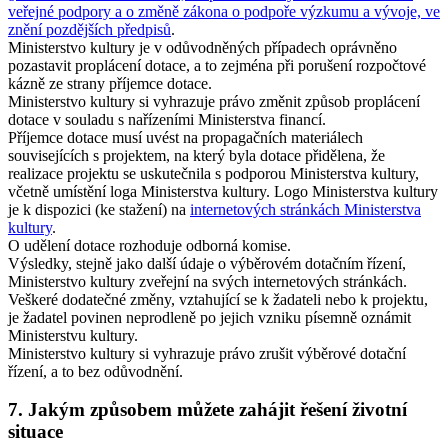
veřejné podpory a o změně zákona o podpoře výzkumu a vývoje, ve
znění pozdějších předpisů
.
Ministerstvo kultury je v odůvodněných případech oprávněno
pozastavit proplácení dotace, a to zejména při porušení rozpočtové
kázně ze strany příjemce dotace.
Ministerstvo kultury si vyhrazuje právo změnit způsob proplácení
dotace v souladu s nařízeními Ministerstva financí.
Příjemce dotace musí uvést na propagačních materiálech
souvisejících s projektem, na který byla dotace přidělena, že
realizace projektu se uskutečnila s podporou Ministerstva kultury,
včetně umístění loga Ministerstva kultury. Logo Ministerstva kultury
je k dispozici (ke stažení) na
internetových stránkách Ministerstva
kultury
.
O udělení dotace rozhoduje odborná komise.
Výsledky, stejně jako další údaje o výběrovém dotačním řízení,
Ministerstvo kultury zveřejní na svých internetových stránkách.
Veškeré dodatečné změny, vztahující se k žadateli nebo k projektu,
je žadatel povinen neprodleně po jejich vzniku písemně oznámit
Ministerstvu kultury.
Ministerstvo kultury si vyhrazuje právo zrušit výběrové dotační
řízení, a to bez odůvodnění.
7. Jakým způsobem můžete zahájit řešení životní
situace