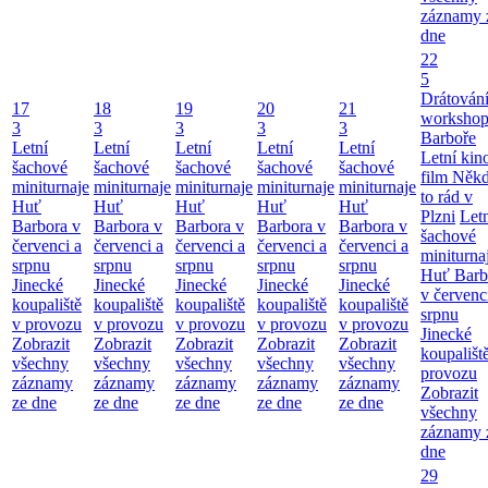
záznamy 
dne
22
5
Drátování
17
18
19
20
21
workshop
3
3
3
3
3
Barboře
Letní
Letní
Letní
Letní
Letní
Letní kino
šachové
šachové
šachové
šachové
šachové
film Něk
miniturnaje
miniturnaje
miniturnaje
miniturnaje
miniturnaje
to rád v
Huť
Huť
Huť
Huť
Huť
Plzni
Let
Barbora v
Barbora v
Barbora v
Barbora v
Barbora v
šachové
červenci a
červenci a
červenci a
červenci a
červenci a
miniturna
srpnu
srpnu
srpnu
srpnu
srpnu
Huť Barb
Jinecké
Jinecké
Jinecké
Jinecké
Jinecké
v červenc
koupaliště
koupaliště
koupaliště
koupaliště
koupaliště
srpnu
v provozu
v provozu
v provozu
v provozu
v provozu
Jinecké
Zobrazit
Zobrazit
Zobrazit
Zobrazit
Zobrazit
koupališt
všechny
všechny
všechny
všechny
všechny
provozu
záznamy
záznamy
záznamy
záznamy
záznamy
Zobrazit
ze dne
ze dne
ze dne
ze dne
ze dne
všechny
záznamy 
dne
29