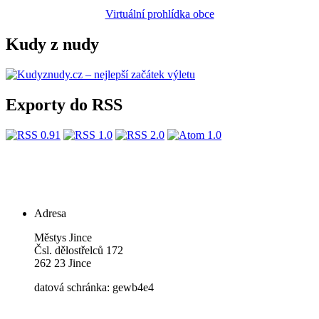
Virtuální prohlídka obce
Kudy z nudy
Exporty do RSS
Adresa
Městys Jince
Čsl. dělostřelců 172
262 23 Jince
datová schránka: gewb4e4