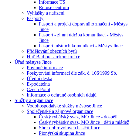
Informace TS
Re-use centrum
Vyhlášky a nařízení
Pasporty
Pasport a projekt dopravního značení - Městys
Jince
Pasport - zimní údržba komunikací - Městys
Jince
Pasport místních komunikací - Městys Jince
Přidělování obecních bytů
Huť Barbora - rekonstrukce
Úřad městyse Jince
Povinné informace
Poskytování informací dle zák. č. 106⁄1999 Sb.
Úřední deska
E-podatelna
Czech Point
Informace o ochraně osobních údajů
Služby a organizace
Vodohospodářské služby městyse Jince
Společenské a zájmové organizace
Český rybářský svaz, MO Jince - dospělí
Český rybářský svaz, MO Jince - děti a mládež
Sbor dobrovolných hasičů Jince
Pionýrská skupina Jince