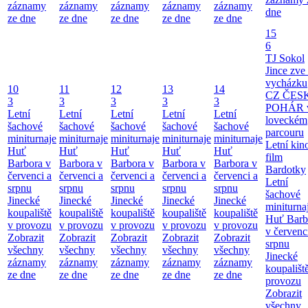
záznamy
záznamy
záznamy
záznamy
záznamy
dne
ze dne
ze dne
ze dne
ze dne
ze dne
15
6
TJ Sokol
Jince zve
vycházku
10
11
12
13
14
CZ ČES
3
3
3
3
3
POHÁR 
Letní
Letní
Letní
Letní
Letní
loveckém
šachové
šachové
šachové
šachové
šachové
parcouru
miniturnaje
miniturnaje
miniturnaje
miniturnaje
miniturnaje
Letní kino
Huť
Huť
Huť
Huť
Huť
film
Barbora v
Barbora v
Barbora v
Barbora v
Barbora v
Bardotky
červenci a
červenci a
červenci a
červenci a
červenci a
Letní
srpnu
srpnu
srpnu
srpnu
srpnu
šachové
Jinecké
Jinecké
Jinecké
Jinecké
Jinecké
miniturna
koupaliště
koupaliště
koupaliště
koupaliště
koupaliště
Huť Barb
v provozu
v provozu
v provozu
v provozu
v provozu
v červenc
Zobrazit
Zobrazit
Zobrazit
Zobrazit
Zobrazit
srpnu
všechny
všechny
všechny
všechny
všechny
Jinecké
záznamy
záznamy
záznamy
záznamy
záznamy
koupališt
ze dne
ze dne
ze dne
ze dne
ze dne
provozu
Zobrazit
všechny