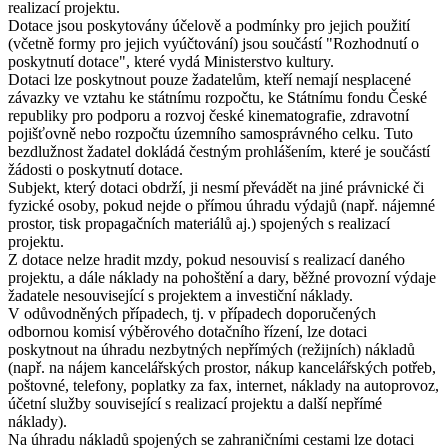
realizací projektu.
Dotace jsou poskytovány účelově a podmínky pro jejich použití
(včetně formy pro jejich vyúčtování) jsou součástí "Rozhodnutí o
poskytnutí dotace", které vydá Ministerstvo kultury.
Dotaci lze poskytnout pouze žadatelům, kteří nemají nesplacené
závazky ve vztahu ke státnímu rozpočtu, ke Státnímu fondu České
republiky pro podporu a rozvoj české kinematografie, zdravotní
pojišťovně nebo rozpočtu územního samosprávného celku. Tuto
bezdlužnost žadatel dokládá čestným prohlášením, které je součástí
žádosti o poskytnutí dotace.
Subjekt, který dotaci obdrží, ji nesmí převádět na jiné právnické či
fyzické osoby, pokud nejde o přímou úhradu výdajů (např. nájemné
prostor, tisk propagačních materiálů aj.) spojených s realizací
projektu.
Z dotace nelze hradit mzdy, pokud nesouvisí s realizací daného
projektu, a dále náklady na pohoštění a dary, běžné provozní výdaje
žadatele nesouvisející s projektem a investiční náklady.
V odůvodněných případech, tj. v případech doporučených
odbornou komisí výběrového dotačního řízení, lze dotaci
poskytnout na úhradu nezbytných nepřímých (režijních) nákladů
(např. na nájem kancelářských prostor, nákup kancelářských potřeb,
poštovné, telefony, poplatky za fax, internet, náklady na autoprovoz,
účetní služby související s realizací projektu a další nepřímé
náklady).
Na úhradu nákladů spojených se zahraničními cestami lze dotaci