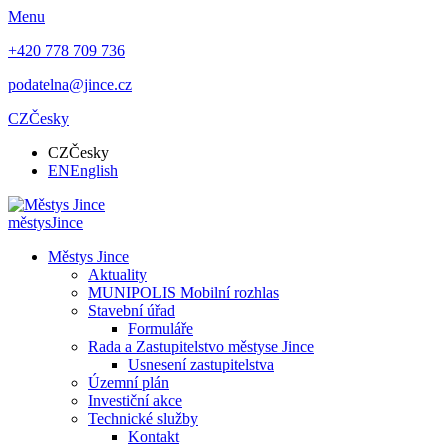
Menu
+420 778 709 736
podatelna@jince.cz
CZ
Česky
CZ
Česky
EN
English
městys
Jince
Městys Jince
Aktuality
MUNIPOLIS Mobilní rozhlas
Stavební úřad
Formuláře
Rada a Zastupitelstvo městyse Jince
Usnesení zastupitelstva
Územní plán
Investiční akce
Technické služby
Kontakt