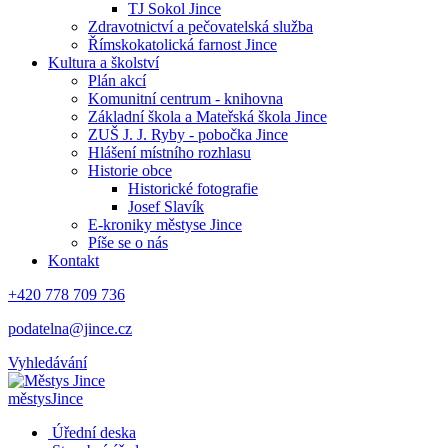
TJ Sokol Jince
Zdravotnictví a pečovatelská služba
Římskokatolická farnost Jince
Kultura a školství
Plán akcí
Komunitní centrum - knihovna
Základní škola a Mateřská škola Jince
ZUŠ J. J. Ryby - pobočka Jince
Hlášení místního rozhlasu
Historie obce
Historické fotografie
Josef Slavík
E-kroniky městyse Jince
Píše se o nás
Kontakt
+420 778 709 736
podatelna@jince.cz
Vyhledávání
městys
Jince
Úřední deska