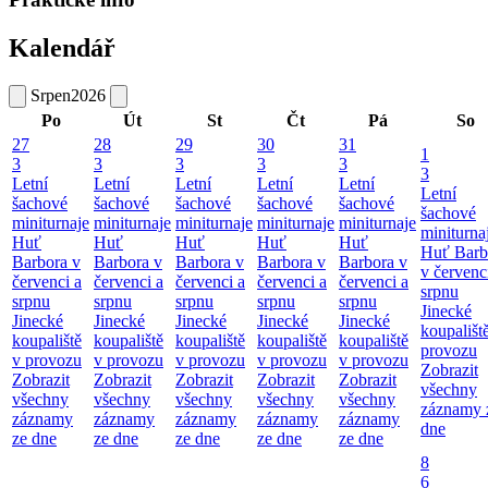
Kalendář
Srpen
2026
Po
Út
St
Čt
Pá
So
27
28
29
30
31
1
3
3
3
3
3
3
Letní
Letní
Letní
Letní
Letní
Letní
šachové
šachové
šachové
šachové
šachové
šachové
miniturnaje
miniturnaje
miniturnaje
miniturnaje
miniturnaje
miniturna
Huť
Huť
Huť
Huť
Huť
Huť Barb
Barbora v
Barbora v
Barbora v
Barbora v
Barbora v
v červenc
červenci a
červenci a
červenci a
červenci a
červenci a
srpnu
srpnu
srpnu
srpnu
srpnu
srpnu
Jinecké
Jinecké
Jinecké
Jinecké
Jinecké
Jinecké
koupališt
koupaliště
koupaliště
koupaliště
koupaliště
koupaliště
provozu
v provozu
v provozu
v provozu
v provozu
v provozu
Zobrazit
Zobrazit
Zobrazit
Zobrazit
Zobrazit
Zobrazit
všechny
všechny
všechny
všechny
všechny
všechny
záznamy 
záznamy
záznamy
záznamy
záznamy
záznamy
dne
ze dne
ze dne
ze dne
ze dne
ze dne
8
6