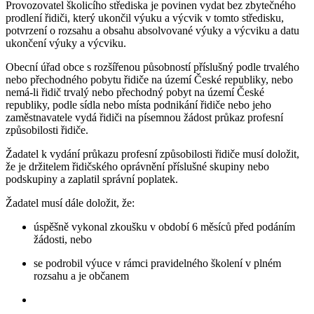
Provozovatel školicího střediska je povinen vydat bez zbytečného
prodlení řidiči, který ukončil výuku a výcvik v tomto středisku,
potvrzení o rozsahu a obsahu absolvované výuky a výcviku a datu
ukončení výuky a výcviku.
Obecní úřad obce s rozšířenou působností příslušný podle trvalého
nebo přechodného pobytu řidiče na území České republiky, nebo
nemá-li řidič trvalý nebo přechodný pobyt na území České
republiky, podle sídla nebo místa podnikání řidiče nebo jeho
zaměstnavatele vydá řidiči na písemnou žádost průkaz profesní
způsobilosti řidiče.
Žadatel k vydání průkazu profesní způsobilosti řidiče musí doložit,
že je držitelem řidičského oprávnění příslušné skupiny nebo
podskupiny a zaplatil správní poplatek.
Žadatel musí dále doložit, že:
úspěšně vykonal zkoušku v období 6 měsíců před podáním
žádosti, nebo
se podrobil výuce v rámci pravidelného školení v plném
rozsahu a je občanem