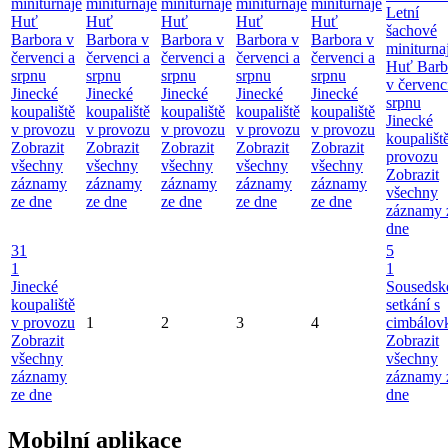
miniturnaje
miniturnaje
miniturnaje
miniturnaje
miniturnaje
Letní
Huť
Huť
Huť
Huť
Huť
šachové
Barbora v
Barbora v
Barbora v
Barbora v
Barbora v
miniturna
červenci a
červenci a
červenci a
červenci a
červenci a
Huť Barb
srpnu
srpnu
srpnu
srpnu
srpnu
v červenc
Jinecké
Jinecké
Jinecké
Jinecké
Jinecké
srpnu
koupaliště
koupaliště
koupaliště
koupaliště
koupaliště
Jinecké
v provozu
v provozu
v provozu
v provozu
v provozu
koupališt
Zobrazit
Zobrazit
Zobrazit
Zobrazit
Zobrazit
provozu
všechny
všechny
všechny
všechny
všechny
Zobrazit
záznamy
záznamy
záznamy
záznamy
záznamy
všechny
ze dne
ze dne
ze dne
ze dne
ze dne
záznamy 
dne
31
5
1
1
Jinecké
Sousedsk
koupaliště
setkání s
v provozu
1
2
3
4
cimbálov
Zobrazit
Zobrazit
všechny
všechny
záznamy
záznamy 
ze dne
dne
Mobilní aplikace