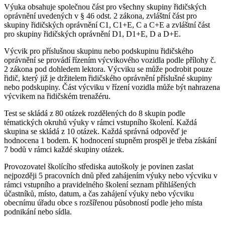
Výuka obsahuje společnou část pro všechny skupiny řidičských
oprávnění uvedených v § 46 odst. 2 zákona, zvláštní část pro
skupiny řidičských oprávnění C1, C1+E, C a C+E a zvláštní část
pro skupiny řidičských oprávnění D1, D1+E, D a D+E.
Výcvik pro příslušnou skupinu nebo podskupinu řidičského
oprávnění se provádí řízením výcvikového vozidla podle přílohy č.
2 zákona pod dohledem lektora. Výcviku se může podrobit pouze
řidič, který již je držitelem řidičského oprávnění příslušné skupiny
nebo podskupiny. Část výcviku v řízení vozidla může být nahrazena
výcvikem na řidičském trenažéru.
Test se skládá z 80 otázek rozdělených do 8 skupin podle
tématických okruhů výuky v rámci vstupního školení. Každá
skupina se skládá z 10 otázek. Každá správná odpověď je
hodnocena 1 bodem. K hodnocení stupněm prospěl je třeba získání
7 bodů v rámci každé skupiny otázek.
Provozovatel školícího střediska autoškoly je povinen zaslat
nejpozději 5 pracovních dnů před zahájením výuky nebo výcviku v
rámci vstupního a pravidelného školení seznam přihlášených
účastníků, místo, datum, a čas zahájení výuky nebo výcviku
obecnímu úřadu obce s rozšířenou působností podle jeho místa
podnikání nebo sídla.