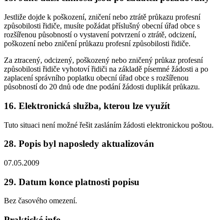
Jestliže dojde k poškození, zničení nebo ztrátě průkazu profesní
způsobilosti řidiče, musíte požádat příslušný obecní úřad obce s
rozšířenou působností o vystavení potvrzení o ztrátě, odcizení,
poškození nebo zničení průkazu profesní způsobilosti řidiče.
Za ztracený, odcizený, poškozený nebo zničený průkaz profesní
způsobilosti řidiče vyhotoví řidiči na základě písemné žádosti a po
zaplacení správního poplatku obecní úřad obce s rozšířenou
působností do 20 dnů ode dne podání žádosti duplikát průkazu.
16. Elektronická služba, kterou lze využít
Tuto situaci není možné řešit zasláním žádosti elektronickou poštou.
28. Popis byl naposledy aktualizován
07.05.2009
29. Datum konce platnosti popisu
Bez časového omezení.
Praktické info