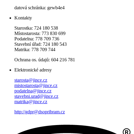
datová schránka: gewb4e4
Kontakty
Starostka: 724 180 538
Místostarosta: 773 830 699
Podatelna: 778 709 736
Stavební úřad: 724 180 543
Matrika: 778 709 744
Ochrana os. údajů: 604 216 781
Elektronické adresy
starosta@jince.cz
mistostarosta@jince.cz
podatelna@jince.cz
stavebni.urad@jince.cz
matrika@jince.cz
http://gdpr@dsopribram.cz