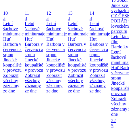
TJ Sokol
Jince zve
vycházku
10
11
12
13
14
CZ ČES
3
3
3
3
3
POHÁR 
Letní
Letní
Letní
Letní
Letní
loveckém
šachové
šachové
šachové
šachové
šachové
parcouru
miniturnaje
miniturnaje
miniturnaje
miniturnaje
miniturnaje
Letní kino
Huť
Huť
Huť
Huť
Huť
film
Barbora v
Barbora v
Barbora v
Barbora v
Barbora v
Bardotky
červenci a
červenci a
červenci a
červenci a
červenci a
Letní
srpnu
srpnu
srpnu
srpnu
srpnu
šachové
Jinecké
Jinecké
Jinecké
Jinecké
Jinecké
miniturna
koupaliště
koupaliště
koupaliště
koupaliště
koupaliště
Huť Barb
v provozu
v provozu
v provozu
v provozu
v provozu
v červenc
Zobrazit
Zobrazit
Zobrazit
Zobrazit
Zobrazit
srpnu
všechny
všechny
všechny
všechny
všechny
Jinecké
záznamy
záznamy
záznamy
záznamy
záznamy
koupališt
ze dne
ze dne
ze dne
ze dne
ze dne
provozu
Zobrazit
všechny
záznamy 
dne
22
5