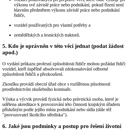
výkonu své závislé práce nebo podnikání, pokud řízení není
hlavním předmětem výkonu závislé práce nebo podnikání
řidiče,
vozidel používaných pro vlastní potřeby a
zemědělských a lesnických traktorů.
5. Kdo je oprávněn v této věci jednat (podat žádost
apod.)
O vydání průkazu profesní způsobilosti řidiče mohou požádat řidiči
vozidel, kteří úspěšně absolvovali zdokonalování odborné
způsobilosti řidičů a přezkoušení.
Zkoušku provádí obecní úřad obce s rozšířenou působností
prostřednictvím zkušebního komisaře.
Výuku a výcvik provádí fyzická nebo právnická osoba, které je
udělena akreditace k provozování této činnosti krajským úřadem
příslušným podle jejího místa podnikání nebo sídla (dále též
"provozovatel školicího střediska").
6. Jaké jsou podmínky a postup pro řešení životní