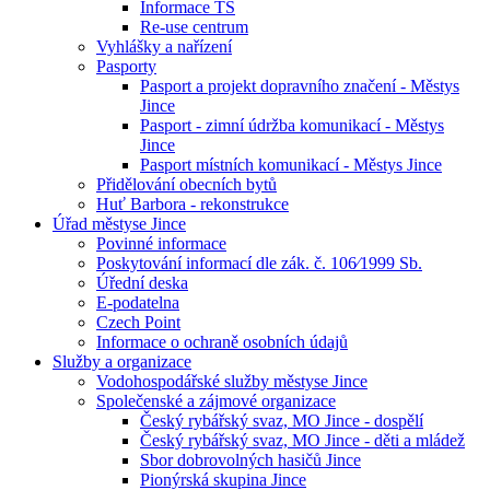
Informace TS
Re-use centrum
Vyhlášky a nařízení
Pasporty
Pasport a projekt dopravního značení - Městys
Jince
Pasport - zimní údržba komunikací - Městys
Jince
Pasport místních komunikací - Městys Jince
Přidělování obecních bytů
Huť Barbora - rekonstrukce
Úřad městyse Jince
Povinné informace
Poskytování informací dle zák. č. 106⁄1999 Sb.
Úřední deska
E-podatelna
Czech Point
Informace o ochraně osobních údajů
Služby a organizace
Vodohospodářské služby městyse Jince
Společenské a zájmové organizace
Český rybářský svaz, MO Jince - dospělí
Český rybářský svaz, MO Jince - děti a mládež
Sbor dobrovolných hasičů Jince
Pionýrská skupina Jince