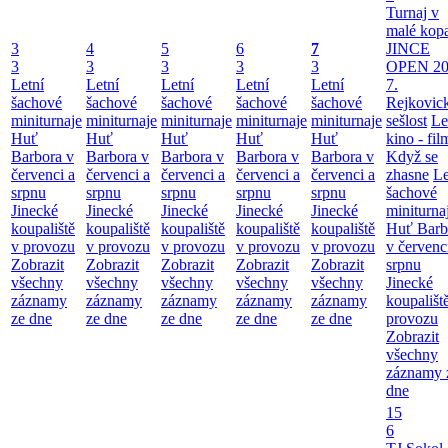
Turnaj v
malé kop
3
4
5
6
7
JINCE
3
3
3
3
3
OPEN 20
Letní
Letní
Letní
Letní
Letní
7.
šachové
šachové
šachové
šachové
šachové
Rejkovic
miniturnaje
miniturnaje
miniturnaje
miniturnaje
miniturnaje
sešlost
Le
Huť
Huť
Huť
Huť
Huť
kino - fil
Barbora v
Barbora v
Barbora v
Barbora v
Barbora v
Když se
červenci a
červenci a
červenci a
červenci a
červenci a
zhasne
Le
srpnu
srpnu
srpnu
srpnu
srpnu
šachové
Jinecké
Jinecké
Jinecké
Jinecké
Jinecké
miniturna
koupaliště
koupaliště
koupaliště
koupaliště
koupaliště
Huť Barb
v provozu
v provozu
v provozu
v provozu
v provozu
v červenc
Zobrazit
Zobrazit
Zobrazit
Zobrazit
Zobrazit
srpnu
všechny
všechny
všechny
všechny
všechny
Jinecké
záznamy
záznamy
záznamy
záznamy
záznamy
koupališt
ze dne
ze dne
ze dne
ze dne
ze dne
provozu
Zobrazit
všechny
záznamy 
dne
15
6