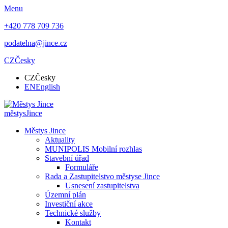
Menu
+420 778 709 736
podatelna@jince.cz
CZ
Česky
CZ
Česky
EN
English
městys
Jince
Městys Jince
Aktuality
MUNIPOLIS Mobilní rozhlas
Stavební úřad
Formuláře
Rada a Zastupitelstvo městyse Jince
Usnesení zastupitelstva
Územní plán
Investiční akce
Technické služby
Kontakt