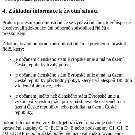
4. Základní informace k životní situaci
Průkaz profesní způsobilosti řidiče se vydává řidičům, kteří úspěšně
absolvovali zdokonalování odborné způsobilosti řidičů a
přezkoušení.
Zdokonalování odborné způsobilosti řidičů je povinen se účastnit
řidič, který:
je občanem členského státu Evropské unie a má na území
České republiky trvalý pobyt,
je občanem členského státu Evropské unie a má na území
České republiky přechodný pobyt, který trvá alespoň 185 dnů
v kalendářním roce, nebo
je občanem jiného než členského státu Evropské unie a
vykonává závislou práci pro zaměstnavatele usazeného na
území České republiky nebo podniká na území České
republiky,
pokud řídí motorové vozidlo, k jehož řízení opravňuje řidičské
oprávnění skupiny C, C+E, D a D+E nebo podskupiny C1, C1+E,
D1 a D1+E nebo řidičské oprávnění uznávané jako rovnocenné.