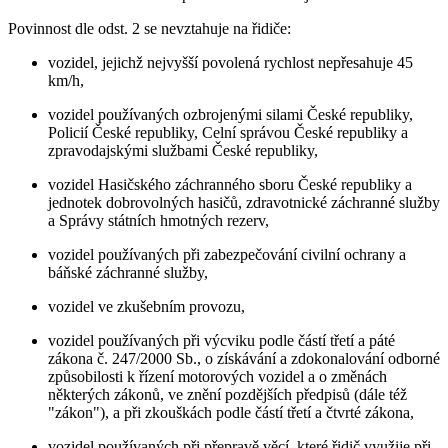
Povinnost dle odst. 2 se nevztahuje na řidiče:
vozidel, jejichž nejvyšší povolená rychlost nepřesahuje 45
km/h,
vozidel používaných ozbrojenými silami České republiky,
Policií České republiky, Celní správou České republiky a
zpravodajskými službami České republiky,
vozidel Hasičského záchranného sboru České republiky a
jednotek dobrovolných hasičů, zdravotnické záchranné služby
a Správy státních hmotných rezerv,
vozidel používaných při zabezpečování civilní ochrany a
báňské záchranné služby,
vozidel ve zkušebním provozu,
vozidel používaných při výcviku podle částí třetí a páté
zákona č. 247/2000 Sb., o získávání a zdokonalování odborné
způsobilosti k řízení motorových vozidel a o změnách
některých zákonů, ve znění pozdějších předpisů (dále též
"zákon"), a při zkouškách podle částí třetí a čtvrté zákona,
vozidel používaných při přepravě věcí, které řidič využije při