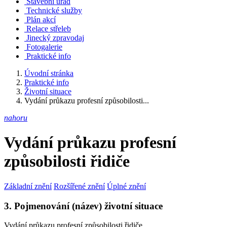
Stavební úřad
Technické služby
Plán akcí
Relace střeleb
Jinecký zpravodaj
Fotogalerie
Praktické info
Úvodní stránka
Praktické info
Životní situace
Vydání průkazu profesní způsobilosti...
nahoru
Vydání průkazu profesní
způsobilosti řidiče
Základní znění
Rozšířené znění
Úplné znění
3. Pojmenování (název) životní situace
Vydání průkazu profesní způsobilosti řidiče