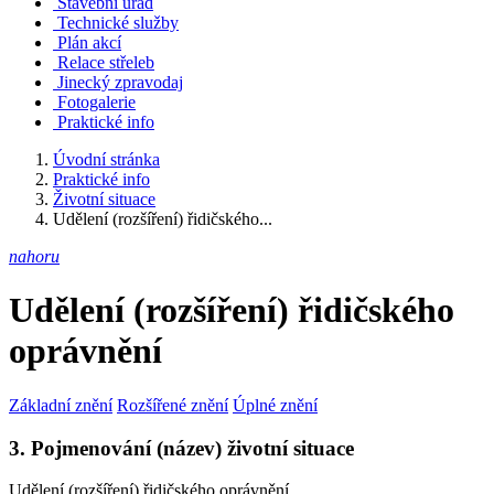
Stavební úřad
Technické služby
Plán akcí
Relace střeleb
Jinecký zpravodaj
Fotogalerie
Praktické info
Úvodní stránka
Praktické info
Životní situace
Udělení (rozšíření) řidičského...
nahoru
Udělení (rozšíření) řidičského
oprávnění
Základní znění
Rozšířené znění
Úplné znění
3. Pojmenování (název) životní situace
Udělení (rozšíření) řidičského oprávnění