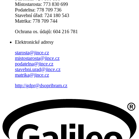
Místostarosta: 773 830 699
Podatelna: 778 709 736
Stavební úřad: 724 180 543
Matrika: 778 709 744
Ochrana os. údajů: 604 216 781
Elektronické adresy
starosta@jince.cz
mistostarosta@jince.cz
podatelna@jince.cz
stavebni.urad@jince.cz
matrika@jince.cz
http://gdpr@dsopribram.cz