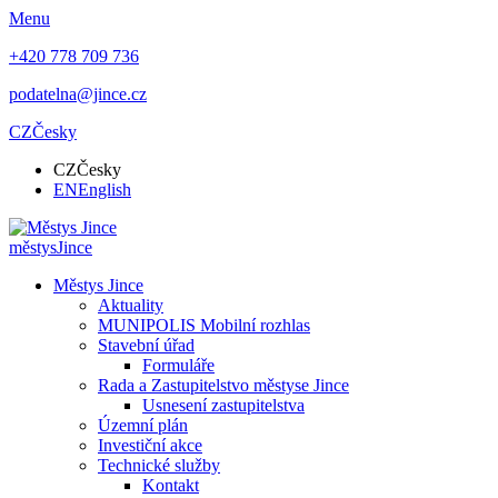
Menu
+420 778 709 736
podatelna@jince.cz
CZ
Česky
CZ
Česky
EN
English
městys
Jince
Městys Jince
Aktuality
MUNIPOLIS Mobilní rozhlas
Stavební úřad
Formuláře
Rada a Zastupitelstvo městyse Jince
Usnesení zastupitelstva
Územní plán
Investiční akce
Technické služby
Kontakt