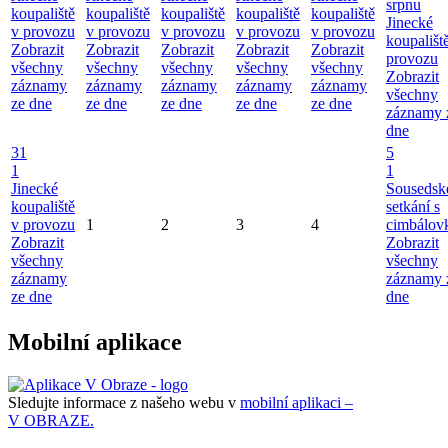
srpnu
koupaliště
koupaliště
koupaliště
koupaliště
koupaliště
Jinecké
v provozu
v provozu
v provozu
v provozu
v provozu
koupališt
Zobrazit
Zobrazit
Zobrazit
Zobrazit
Zobrazit
provozu
všechny
všechny
všechny
všechny
všechny
Zobrazit
záznamy
záznamy
záznamy
záznamy
záznamy
všechny
ze dne
ze dne
ze dne
ze dne
ze dne
záznamy 
dne
31
5
1
1
Jinecké
Sousedsk
koupaliště
setkání s
v provozu
1
2
3
4
cimbálov
Zobrazit
Zobrazit
všechny
všechny
záznamy
záznamy 
ze dne
dne
Mobilní aplikace
Sledujte informace z našeho webu v
mobilní aplikaci –
V OBRAZE.