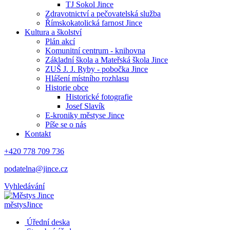
TJ Sokol Jince
Zdravotnictví a pečovatelská služba
Římskokatolická farnost Jince
Kultura a školství
Plán akcí
Komunitní centrum - knihovna
Základní škola a Mateřská škola Jince
ZUŠ J. J. Ryby - pobočka Jince
Hlášení místního rozhlasu
Historie obce
Historické fotografie
Josef Slavík
E-kroniky městyse Jince
Píše se o nás
Kontakt
+420 778 709 736
podatelna@jince.cz
Vyhledávání
městys
Jince
Úřední deska