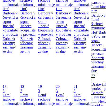
šachové
šachové
šachové
šachové
šachové
parcouru
miniturnaje
miniturnaje
miniturnaje
miniturnaje
miniturnaje
Letní kino
Huť
Huť
Huť
Huť
Huť
film
Barbora v
Barbora v
Barbora v
Barbora v
Barbora v
Bardotky
červenci a
červenci a
červenci a
červenci a
červenci a
Letní
srpnu
srpnu
srpnu
srpnu
srpnu
šachové
Jinecké
Jinecké
Jinecké
Jinecké
Jinecké
miniturna
koupaliště
koupaliště
koupaliště
koupaliště
koupaliště
Huť Barb
v provozu
v provozu
v provozu
v provozu
v provozu
v červenc
Zobrazit
Zobrazit
Zobrazit
Zobrazit
Zobrazit
srpnu
všechny
všechny
všechny
všechny
všechny
Jinecké
záznamy
záznamy
záznamy
záznamy
záznamy
koupališt
ze dne
ze dne
ze dne
ze dne
ze dne
provozu
Zobrazit
všechny
záznamy 
dne
22
5
Drátování
17
18
19
20
21
workshop
3
3
3
3
3
Barboře
Letní
Letní
Letní
Letní
Letní
Letní kino
šachové
šachové
šachové
šachové
šachové
film Něk
miniturnaje
miniturnaje
miniturnaje
miniturnaje
miniturnaje
to rád v