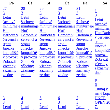
Po
Út
St
Čt
Pá
So
27
28
29
30
31
1
3
3
3
3
3
3
Letní
Letní
Letní
Letní
Letní
Letní
šachové
šachové
šachové
šachové
šachové
šachové
miniturnaje
miniturnaje
miniturnaje
miniturnaje
miniturnaje
miniturna
Huť
Huť
Huť
Huť
Huť
Huť Barb
Barbora v
Barbora v
Barbora v
Barbora v
Barbora v
v červenc
červenci a
červenci a
červenci a
červenci a
červenci a
srpnu
srpnu
srpnu
srpnu
srpnu
srpnu
Jinecké
Jinecké
Jinecké
Jinecké
Jinecké
Jinecké
koupališt
koupaliště
koupaliště
koupaliště
koupaliště
koupaliště
provozu
v provozu
v provozu
v provozu
v provozu
v provozu
Zobrazit
Zobrazit
Zobrazit
Zobrazit
Zobrazit
Zobrazit
všechny
všechny
všechny
všechny
všechny
všechny
záznamy 
záznamy
záznamy
záznamy
záznamy
záznamy
dne
ze dne
ze dne
ze dne
ze dne
ze dne
8
6
Turnaj v
malé kop
3
4
5
6
7
JINCE
3
3
3
3
3
OPEN 20
Letní
Letní
Letní
Letní
Letní
7.