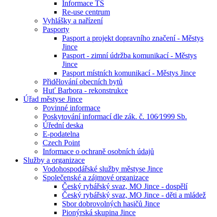
Informace TS
Re-use centrum
Vyhlášky a nařízení
Pasporty
Pasport a projekt dopravního značení - Městys
Jince
Pasport - zimní údržba komunikací - Městys
Jince
Pasport místních komunikací - Městys Jince
Přidělování obecních bytů
Huť Barbora - rekonstrukce
Úřad městyse Jince
Povinné informace
Poskytování informací dle zák. č. 106⁄1999 Sb.
Úřední deska
E-podatelna
Czech Point
Informace o ochraně osobních údajů
Služby a organizace
Vodohospodářské služby městyse Jince
Společenské a zájmové organizace
Český rybářský svaz, MO Jince - dospělí
Český rybářský svaz, MO Jince - děti a mládež
Sbor dobrovolných hasičů Jince
Pionýrská skupina Jince