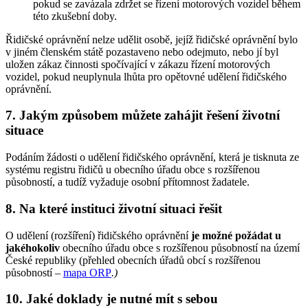
pokud se zavázala zdržet se řízení motorových vozidel během
této zkušební doby.
Řidičské oprávnění nelze udělit osobě, jejíž řidičské oprávnění bylo
v jiném členském státě pozastaveno nebo odejmuto, nebo jí byl
uložen zákaz činnosti spočívající v zákazu řízení motorových
vozidel, pokud neuplynula lhůta pro opětovné udělení řidičského
oprávnění.
7. Jakým způsobem můžete zahájit řešení životní
situace
Podáním žádosti o udělení řidičského oprávnění, která je tisknuta ze
systému registru řidičů u obecního úřadu obce s rozšířenou
působností, a tudíž vyžaduje osobní přítomnost žadatele.
8. Na které instituci životní situaci řešit
O udělení (rozšíření) řidičského oprávnění
je možné požádat u
jakéhokoliv
obecního úřadu obce s rozšířenou působností na území
České republiky (přehled obecních úřadů obcí s rozšířenou
působností –
mapa ORP
.
)
10. Jaké doklady je nutné mít s sebou