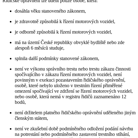
Řidičské oprávnění lze udělit pouze osobě, která:
dosáhla věku stanoveného zákonem,
je zdravotně způsobilá k řízení motorových vozidel,
je odborně způsobilá k řízení motorových vozidel,
má na území České republiky obvyklé bydliště nebo zde
alespoň 6 měsíců studuje,
splnila další podmínky stanovené zákonem,
není ve výkonu správního trestu nebo trestu zákazu činnosti
spočívajícího v zákazu řízení motorových vozidel, není
povinným v exekuci pozastavením řidičského oprávnění,
osobě, které nebylo uloženo v trestním řízení přiměřené
omezení spočívající ve zdržení se řízení motorových vozidel,
nebo osobě, která nemá v registru řidičů zaznamenáno 12
bodů,
není držitelem platného řidičského oprávnění uděleného jiným
členským státem,
není ve zkušební době podmíněného odložení podání návrhu
na potrestání nebo podmíněného zastavení trestního stíhání,