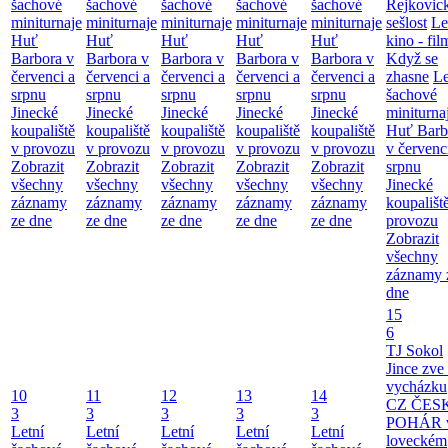
šachové
šachové
šachové
šachové
šachové
Rejkovic
miniturnaje
miniturnaje
miniturnaje
miniturnaje
miniturnaje
sešlost
Le
Huť
Huť
Huť
Huť
Huť
kino - fil
Barbora v
Barbora v
Barbora v
Barbora v
Barbora v
Když se
červenci a
červenci a
červenci a
červenci a
červenci a
zhasne
Le
srpnu
srpnu
srpnu
srpnu
srpnu
šachové
Jinecké
Jinecké
Jinecké
Jinecké
Jinecké
miniturna
koupaliště
koupaliště
koupaliště
koupaliště
koupaliště
Huť Barb
v provozu
v provozu
v provozu
v provozu
v provozu
v červenc
Zobrazit
Zobrazit
Zobrazit
Zobrazit
Zobrazit
srpnu
všechny
všechny
všechny
všechny
všechny
Jinecké
záznamy
záznamy
záznamy
záznamy
záznamy
koupališt
ze dne
ze dne
ze dne
ze dne
ze dne
provozu
Zobrazit
všechny
záznamy 
dne
15
6
TJ Sokol
Jince zve
vycházku
10
11
12
13
14
CZ ČES
3
3
3
3
3
POHÁR 
Letní
Letní
Letní
Letní
Letní
loveckém