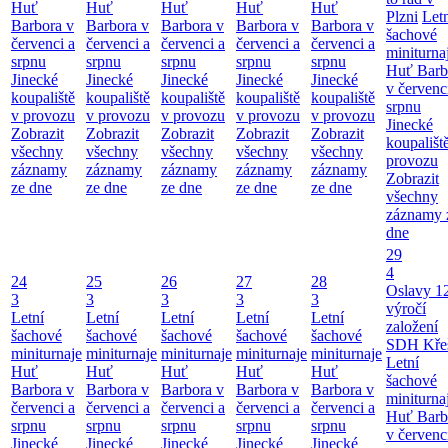
Huť
Huť
Huť
Huť
Huť
Plzni
Let
Barbora v
Barbora v
Barbora v
Barbora v
Barbora v
šachové
červenci a
červenci a
červenci a
červenci a
červenci a
miniturna
srpnu
srpnu
srpnu
srpnu
srpnu
Huť Barb
Jinecké
Jinecké
Jinecké
Jinecké
Jinecké
v červenc
koupaliště
koupaliště
koupaliště
koupaliště
koupaliště
srpnu
v provozu
v provozu
v provozu
v provozu
v provozu
Jinecké
Zobrazit
Zobrazit
Zobrazit
Zobrazit
Zobrazit
koupališt
všechny
všechny
všechny
všechny
všechny
provozu
záznamy
záznamy
záznamy
záznamy
záznamy
Zobrazit
ze dne
ze dne
ze dne
ze dne
ze dne
všechny
záznamy 
dne
29
4
24
25
26
27
28
Oslavy 1
3
3
3
3
3
výročí
Letní
Letní
Letní
Letní
Letní
založení
šachové
šachové
šachové
šachové
šachové
SDH Kře
miniturnaje
miniturnaje
miniturnaje
miniturnaje
miniturnaje
Letní
Huť
Huť
Huť
Huť
Huť
šachové
Barbora v
Barbora v
Barbora v
Barbora v
Barbora v
miniturna
červenci a
červenci a
červenci a
červenci a
červenci a
Huť Barb
srpnu
srpnu
srpnu
srpnu
srpnu
v červenc
Jinecké
Jinecké
Jinecké
Jinecké
Jinecké