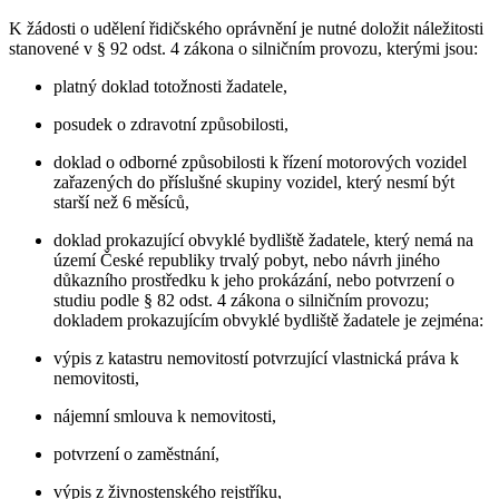
K žádosti o udělení řidičského oprávnění je nutné doložit náležitosti
stanovené v § 92 odst. 4 zákona o silničním provozu, kterými jsou:
platný doklad totožnosti žadatele,
posudek o zdravotní způsobilosti,
doklad o odborné způsobilosti k řízení motorových vozidel
zařazených do příslušné skupiny vozidel, který nesmí být
starší než 6 měsíců,
doklad prokazující obvyklé bydliště žadatele, který nemá na
území České republiky trvalý pobyt, nebo návrh jiného
důkazního prostředku k jeho prokázání, nebo potvrzení o
studiu podle § 82 odst. 4 zákona o silničním provozu;
dokladem prokazujícím obvyklé bydliště žadatele je zejména:
výpis z katastru nemovitostí potvrzující vlastnická práva k
nemovitosti,
nájemní smlouva k nemovitosti,
potvrzení o zaměstnání,
výpis z živnostenského rejstříku,