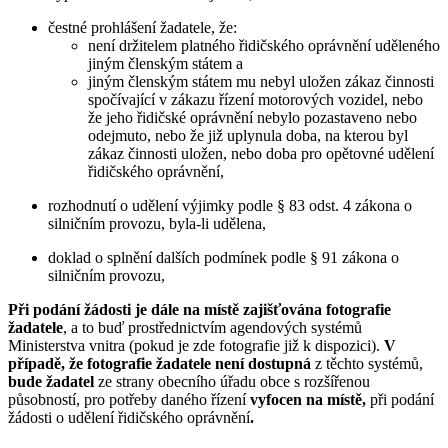
čestné prohlášení žadatele, že:
není držitelem platného řidičského oprávnění uděleného
jiným členským státem a
jiným členským státem mu nebyl uložen zákaz činnosti
spočívající v zákazu řízení motorových vozidel, nebo
že jeho řidičské oprávnění nebylo pozastaveno nebo
odejmuto, nebo že již uplynula doba, na kterou byl
zákaz činnosti uložen, nebo doba pro opětovné udělení
řidičského oprávnění,
rozhodnutí o udělení výjimky podle § 83 odst. 4 zákona o
silničním provozu, byla-li udělena,
doklad o splnění dalších podmínek podle § 91 zákona o
silničním provozu,
Při podání žádosti je dále na místě zajišťována fotografie
žadatele
, a to buď prostřednictvím agendových systémů
Ministerstva vnitra (pokud je zde fotografie již k dispozici).
V
případě, že fotografie žadatele není dostupná
z těchto systémů,
bude žadatel
ze strany obecního úřadu obce s rozšířenou
působností, pro potřeby daného řízení
vyfocen
na místě,
při podání
žádosti o udělení řidičského oprávnění
.