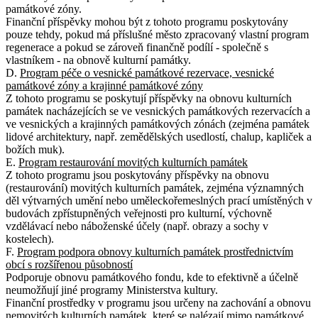
památkové zóny.
Finanční příspěvky mohou být z tohoto programu poskytovány
pouze tehdy, pokud má příslušné město zpracovaný vlastní program
regenerace a pokud se zároveň finančně podílí - společně s
vlastníkem - na obnově kulturní památky.
D.
Program péče o vesnické památkové rezervace, vesnické
památkové zóny a krajinné památkové zóny
Z tohoto programu se poskytují příspěvky na obnovu kulturních
památek nacházejících se ve vesnických památkových rezervacích a
ve vesnických a krajinných památkových zónách (zejména památek
lidové architektury, např. zemědělských usedlostí, chalup, kapliček a
božích muk).
E.
Program restaurování movitých kulturních památek
Z tohoto programu jsou poskytovány příspěvky na obnovu
(restaurování) movitých kulturních památek, zejména významných
děl výtvarných umění nebo uměleckořemeslných prací umístěných v
budovách zpřístupněných veřejnosti pro kulturní, výchovně
vzdělávací nebo náboženské účely (např. obrazy a sochy v
kostelech).
F.
Program podpora obnovy kulturních památek prostřednictvím
obcí s rozšířenou působností
Podporuje obnovu památkového fondu, kde to efektivně a účelně
neumožňují jiné programy Ministerstva kultury.
Finanční prostředky v programu jsou určeny na zachování a obnovu
nemovitých kulturních památek, které se nalézají mimo památkové