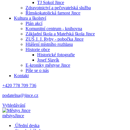
TJ Sokol Jince
Zdravotnictví a pečovatelská služba
Římskokatolická farnost Jince
Kultura a školství
Plán akcí
Komunitní centrum - knihovna
Základní škola a Mateřská škola Jince
ZUŠ J. J. Ryby - pobočka Jince
Hlášení místního rozhlasu
Historie obce
Historické fotografie
Josef Slavík
E-kroniky městyse Jince
Píše se o nás
Kontakt
+420 778 709 736
podatelna@jince.cz
Vyhledávání
městys
Jince
Úřední deska