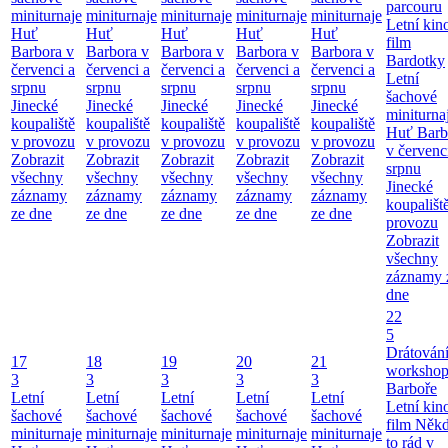
parcouru
miniturnaje
miniturnaje
miniturnaje
miniturnaje
miniturnaje
Letní kino
Huť
Huť
Huť
Huť
Huť
film
Barbora v
Barbora v
Barbora v
Barbora v
Barbora v
Bardotky
červenci a
červenci a
červenci a
červenci a
červenci a
Letní
srpnu
srpnu
srpnu
srpnu
srpnu
šachové
Jinecké
Jinecké
Jinecké
Jinecké
Jinecké
miniturna
koupaliště
koupaliště
koupaliště
koupaliště
koupaliště
Huť Barb
v provozu
v provozu
v provozu
v provozu
v provozu
v červenc
Zobrazit
Zobrazit
Zobrazit
Zobrazit
Zobrazit
srpnu
všechny
všechny
všechny
všechny
všechny
Jinecké
záznamy
záznamy
záznamy
záznamy
záznamy
koupališt
ze dne
ze dne
ze dne
ze dne
ze dne
provozu
Zobrazit
všechny
záznamy 
dne
22
5
Drátování
17
18
19
20
21
workshop
3
3
3
3
3
Barboře
Letní
Letní
Letní
Letní
Letní
Letní kino
šachové
šachové
šachové
šachové
šachové
film Něk
miniturnaje
miniturnaje
miniturnaje
miniturnaje
miniturnaje
to rád v