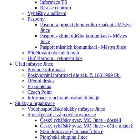
Informace TS
Re-use centrum
Vyhlášky a nařízení
Pasporty
Pasport a projekt dopravního značení - Městys
Jince
Pasport - zimní údržba komunikací - Městys
Jince
Pasport místních komunikací - Městys Jince
Přidělování obecních bytů
Huť Barbora - rekonstrukce
Úřad městyse Jince
Povinné informace
Poskytování informací dle zák. č. 106⁄1999 Sb.
Úřední deska
E-podatelna
Czech Point
Informace o ochraně osobních údajů
Služby a organizace
Vodohospodářské služby městyse Jince
Společenské a zájmové organizace
Český rybářský svaz, MO Jince - dospělí
Český rybářský svaz, MO Jince - děti a mládež
Sbor dobrovolných hasičů Jince
Pionýrská skupina Jince