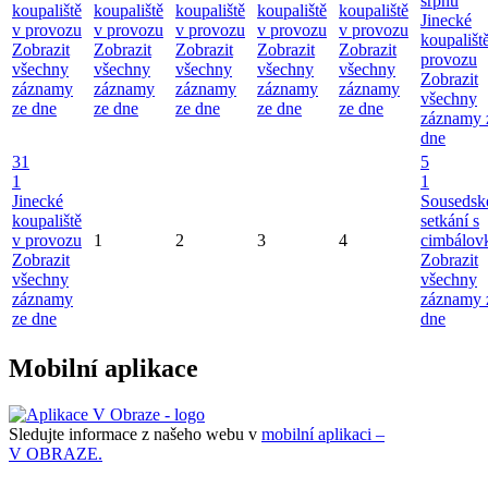
srpnu
koupaliště
koupaliště
koupaliště
koupaliště
koupaliště
Jinecké
v provozu
v provozu
v provozu
v provozu
v provozu
koupališt
Zobrazit
Zobrazit
Zobrazit
Zobrazit
Zobrazit
provozu
všechny
všechny
všechny
všechny
všechny
Zobrazit
záznamy
záznamy
záznamy
záznamy
záznamy
všechny
ze dne
ze dne
ze dne
ze dne
ze dne
záznamy 
dne
31
5
1
1
Jinecké
Sousedsk
koupaliště
setkání s
v provozu
1
2
3
4
cimbálov
Zobrazit
Zobrazit
všechny
všechny
záznamy
záznamy 
ze dne
dne
Mobilní aplikace
Sledujte informace z našeho webu v
mobilní aplikaci –
V OBRAZE.