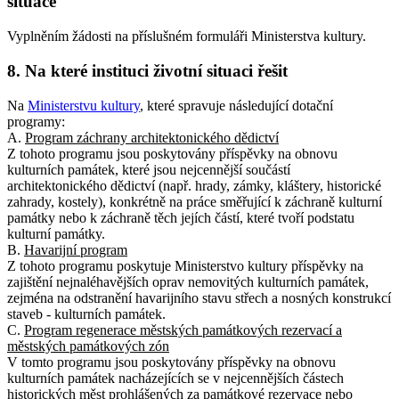
situace
Vyplněním žádosti na příslušném formuláři Ministerstva kultury.
8. Na které instituci životní situaci řešit
Na
Ministerstvu kultury
, které spravuje následující dotační
programy:
A.
Program záchrany architektonického dědictví
Z tohoto programu jsou poskytovány příspěvky na obnovu
kulturních památek, které jsou nejcennější součástí
architektonického dědictví (např. hrady, zámky, kláštery, historické
zahrady, kostely), konkrétně na práce směřující k záchraně kulturní
památky nebo k záchraně těch jejích částí, které tvoří podstatu
kulturní památky.
B.
Havarijní program
Z tohoto programu poskytuje Ministerstvo kultury příspěvky na
zajištění nejnaléhavějších oprav nemovitých kulturních památek,
zejména na odstranění havarijního stavu střech a nosných konstrukcí
staveb - kulturních památek.
C.
Program regenerace městských památkových rezervací a
městských památkových zón
V tomto programu jsou poskytovány příspěvky na obnovu
kulturních památek nacházejících se v nejcennějších částech
historických měst prohlášených za památkové rezervace nebo