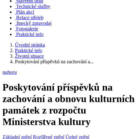
Stavební úřad
Technické služby
Plán akcí
Relace střeleb
Jinecký zpravodaj
Fotogalerie
Praktické info
Úvodní stránka
Praktické info
Životní situace
Poskytování příspěvků na zachování a...
nahoru
Poskytování příspěvků na
zachování a obnovu kulturních
památek z rozpočtu
Ministerstva kultury
Základní znění
Rozšířené znění
Úplné znění