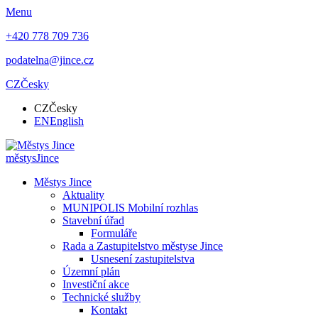
Menu
+420 778 709 736
podatelna@jince.cz
CZ
Česky
CZ
Česky
EN
English
městys
Jince
Městys Jince
Aktuality
MUNIPOLIS Mobilní rozhlas
Stavební úřad
Formuláře
Rada a Zastupitelstvo městyse Jince
Usnesení zastupitelstva
Územní plán
Investiční akce
Technické služby
Kontakt