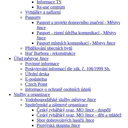
Informace TS
Re-use centrum
Vyhlášky a nařízení
Pasporty
Pasport a projekt dopravního značení - Městys
Jince
Pasport - zimní údržba komunikací - Městys
Jince
Pasport místních komunikací - Městys Jince
Přidělování obecních bytů
Huť Barbora - rekonstrukce
Úřad městyse Jince
Povinné informace
Poskytování informací dle zák. č. 106⁄1999 Sb.
Úřední deska
E-podatelna
Czech Point
Informace o ochraně osobních údajů
Služby a organizace
Vodohospodářské služby městyse Jince
Společenské a zájmové organizace
Český rybářský svaz, MO Jince - dospělí
Český rybářský svaz, MO Jince - děti a mládež
Sbor dobrovolných hasičů Jince
Pionýrská skupina Jince