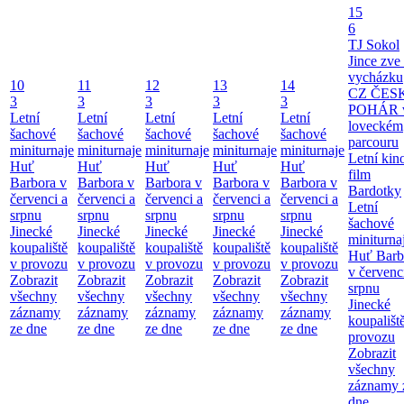
15
6
TJ Sokol
Jince zve
vycházku
10
11
12
13
14
CZ ČES
3
3
3
3
3
POHÁR 
Letní
Letní
Letní
Letní
Letní
loveckém
šachové
šachové
šachové
šachové
šachové
parcouru
miniturnaje
miniturnaje
miniturnaje
miniturnaje
miniturnaje
Letní kino
Huť
Huť
Huť
Huť
Huť
film
Barbora v
Barbora v
Barbora v
Barbora v
Barbora v
Bardotky
červenci a
červenci a
červenci a
červenci a
červenci a
Letní
srpnu
srpnu
srpnu
srpnu
srpnu
šachové
Jinecké
Jinecké
Jinecké
Jinecké
Jinecké
miniturna
koupaliště
koupaliště
koupaliště
koupaliště
koupaliště
Huť Barb
v provozu
v provozu
v provozu
v provozu
v provozu
v červenc
Zobrazit
Zobrazit
Zobrazit
Zobrazit
Zobrazit
srpnu
všechny
všechny
všechny
všechny
všechny
Jinecké
záznamy
záznamy
záznamy
záznamy
záznamy
koupališt
ze dne
ze dne
ze dne
ze dne
ze dne
provozu
Zobrazit
všechny
záznamy 
dne