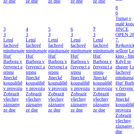
ze dne
ze dne
ze dne
ze dne
ze dne
8
6
Turnaj v
malé kop
3
4
5
6
7
JINCE
3
3
3
3
3
OPEN 20
Letní
Letní
Letní
Letní
Letní
7.
šachové
šachové
šachové
šachové
šachové
Rejkovic
miniturnaje
miniturnaje
miniturnaje
miniturnaje
miniturnaje
sešlost
Le
Huť
Huť
Huť
Huť
Huť
kino - fil
Barbora v
Barbora v
Barbora v
Barbora v
Barbora v
Když se
červenci a
červenci a
červenci a
červenci a
červenci a
zhasne
Le
srpnu
srpnu
srpnu
srpnu
srpnu
šachové
Jinecké
Jinecké
Jinecké
Jinecké
Jinecké
miniturna
koupaliště
koupaliště
koupaliště
koupaliště
koupaliště
Huť Barb
v provozu
v provozu
v provozu
v provozu
v provozu
v červenc
Zobrazit
Zobrazit
Zobrazit
Zobrazit
Zobrazit
srpnu
všechny
všechny
všechny
všechny
všechny
Jinecké
záznamy
záznamy
záznamy
záznamy
záznamy
koupališt
ze dne
ze dne
ze dne
ze dne
ze dne
provozu
Zobrazit
všechny
záznamy 
dne