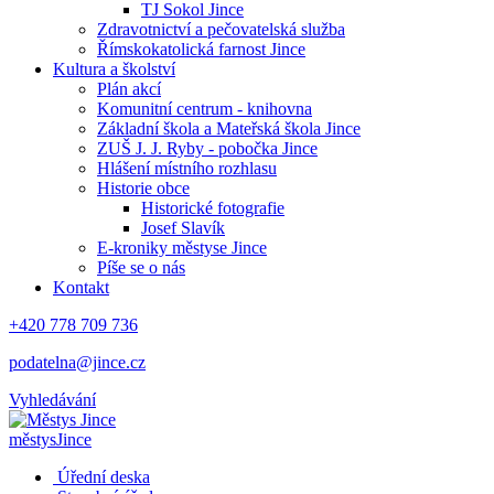
TJ Sokol Jince
Zdravotnictví a pečovatelská služba
Římskokatolická farnost Jince
Kultura a školství
Plán akcí
Komunitní centrum - knihovna
Základní škola a Mateřská škola Jince
ZUŠ J. J. Ryby - pobočka Jince
Hlášení místního rozhlasu
Historie obce
Historické fotografie
Josef Slavík
E-kroniky městyse Jince
Píše se o nás
Kontakt
+420 778 709 736
podatelna@jince.cz
Vyhledávání
městys
Jince
Úřední deska