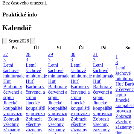
Bez časového omezení.
Praktické info
Kalendář
Srpen
2026
Po
Út
St
Čt
Pá
So
27
28
29
30
31
1
3
3
3
3
3
3
Letní
Letní
Letní
Letní
Letní
Letní
šachové
šachové
šachové
šachové
šachové
šachové
miniturnaje
miniturnaje
miniturnaje
miniturnaje
miniturnaje
miniturna
Huť
Huť
Huť
Huť
Huť
Huť Barb
Barbora v
Barbora v
Barbora v
Barbora v
Barbora v
v červenc
červenci a
červenci a
červenci a
červenci a
červenci a
srpnu
srpnu
srpnu
srpnu
srpnu
srpnu
Jinecké
Jinecké
Jinecké
Jinecké
Jinecké
Jinecké
koupališt
koupaliště
koupaliště
koupaliště
koupaliště
koupaliště
provozu
v provozu
v provozu
v provozu
v provozu
v provozu
Zobrazit
Zobrazit
Zobrazit
Zobrazit
Zobrazit
Zobrazit
všechny
všechny
všechny
všechny
všechny
všechny
záznamy 
záznamy
záznamy
záznamy
záznamy
záznamy
dne