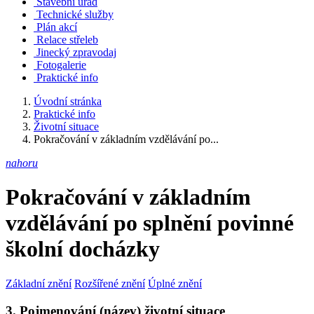
Stavební úřad
Technické služby
Plán akcí
Relace střeleb
Jinecký zpravodaj
Fotogalerie
Praktické info
Úvodní stránka
Praktické info
Životní situace
Pokračování v základním vzdělávání po...
nahoru
Pokračování v základním
vzdělávání po splnění povinné
školní docházky
Základní znění
Rozšířené znění
Úplné znění
3. Pojmenování (název) životní situace