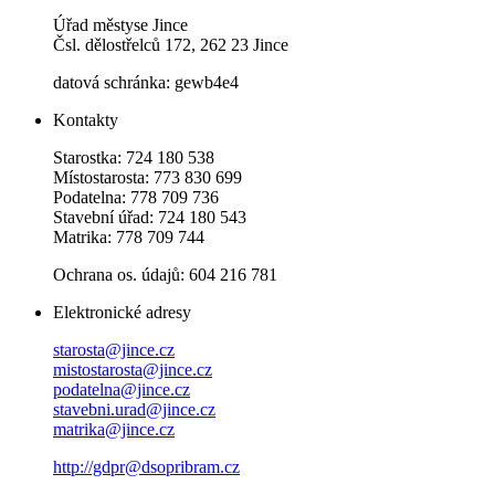
Úřad městyse Jince
Čsl. dělostřelců 172, 262 23 Jince
datová schránka: gewb4e4
Kontakty
Starostka: 724 180 538
Místostarosta: 773 830 699
Podatelna: 778 709 736
Stavební úřad: 724 180 543
Matrika: 778 709 744
Ochrana os. údajů: 604 216 781
Elektronické adresy
starosta@jince.cz
mistostarosta@jince.cz
podatelna@jince.cz
stavebni.urad@jince.cz
matrika@jince.cz
http://gdpr@dsopribram.cz