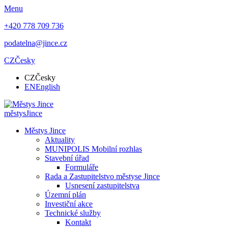
Menu
+420 778 709 736
podatelna@jince.cz
CZ
Česky
CZ
Česky
EN
English
městys
Jince
Městys Jince
Aktuality
MUNIPOLIS Mobilní rozhlas
Stavební úřad
Formuláře
Rada a Zastupitelstvo městyse Jince
Usnesení zastupitelstva
Územní plán
Investiční akce
Technické služby
Kontakt