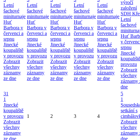
výročí
Letní
Letní
Letní
Letní
Letní
založení
šachové
šachové
šachové
šachové
šachové
SDH Kře
miniturnaje
miniturnaje
miniturnaje
miniturnaje
miniturnaje
Letní
Huť
Huť
Huť
Huť
Huť
šachové
Barbora v
Barbora v
Barbora v
Barbora v
Barbora v
miniturna
červenci a
červenci a
červenci a
červenci a
červenci a
Huť Barb
srpnu
srpnu
srpnu
srpnu
srpnu
v červenc
Jinecké
Jinecké
Jinecké
Jinecké
Jinecké
srpnu
koupaliště
koupaliště
koupaliště
koupaliště
koupaliště
Jinecké
v provozu
v provozu
v provozu
v provozu
v provozu
koupališt
Zobrazit
Zobrazit
Zobrazit
Zobrazit
Zobrazit
provozu
všechny
všechny
všechny
všechny
všechny
Zobrazit
záznamy
záznamy
záznamy
záznamy
záznamy
všechny
ze dne
ze dne
ze dne
ze dne
ze dne
záznamy 
dne
31
5
1
1
Jinecké
Sousedsk
koupaliště
setkání s
v provozu
1
2
3
4
cimbálov
Zobrazit
Zobrazit
všechny
všechny
záznamy
záznamy 
ze dne
dne