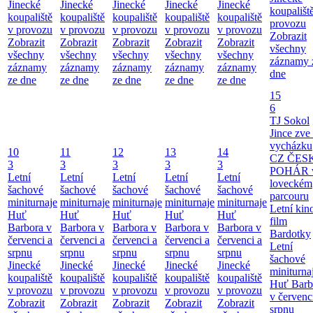
Jinecké
Jinecké
Jinecké
Jinecké
Jinecké
koupališt
koupaliště
koupaliště
koupaliště
koupaliště
koupaliště
provozu
v provozu
v provozu
v provozu
v provozu
v provozu
Zobrazit
Zobrazit
Zobrazit
Zobrazit
Zobrazit
Zobrazit
všechny
všechny
všechny
všechny
všechny
všechny
záznamy 
záznamy
záznamy
záznamy
záznamy
záznamy
dne
ze dne
ze dne
ze dne
ze dne
ze dne
15
6
TJ Sokol
Jince zve
vycházku
10
11
12
13
14
CZ ČES
3
3
3
3
3
POHÁR 
Letní
Letní
Letní
Letní
Letní
loveckém
šachové
šachové
šachové
šachové
šachové
parcouru
miniturnaje
miniturnaje
miniturnaje
miniturnaje
miniturnaje
Letní kino
Huť
Huť
Huť
Huť
Huť
film
Barbora v
Barbora v
Barbora v
Barbora v
Barbora v
Bardotky
červenci a
červenci a
červenci a
červenci a
červenci a
Letní
srpnu
srpnu
srpnu
srpnu
srpnu
šachové
Jinecké
Jinecké
Jinecké
Jinecké
Jinecké
miniturna
koupaliště
koupaliště
koupaliště
koupaliště
koupaliště
Huť Barb
v provozu
v provozu
v provozu
v provozu
v provozu
v červenc
Zobrazit
Zobrazit
Zobrazit
Zobrazit
Zobrazit
srpnu