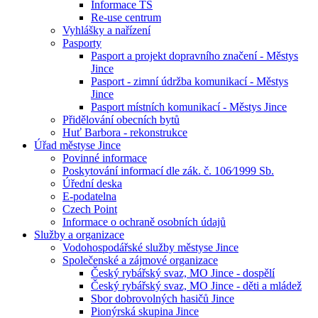
Informace TS
Re-use centrum
Vyhlášky a nařízení
Pasporty
Pasport a projekt dopravního značení - Městys
Jince
Pasport - zimní údržba komunikací - Městys
Jince
Pasport místních komunikací - Městys Jince
Přidělování obecních bytů
Huť Barbora - rekonstrukce
Úřad městyse Jince
Povinné informace
Poskytování informací dle zák. č. 106⁄1999 Sb.
Úřední deska
E-podatelna
Czech Point
Informace o ochraně osobních údajů
Služby a organizace
Vodohospodářské služby městyse Jince
Společenské a zájmové organizace
Český rybářský svaz, MO Jince - dospělí
Český rybářský svaz, MO Jince - děti a mládež
Sbor dobrovolných hasičů Jince
Pionýrská skupina Jince