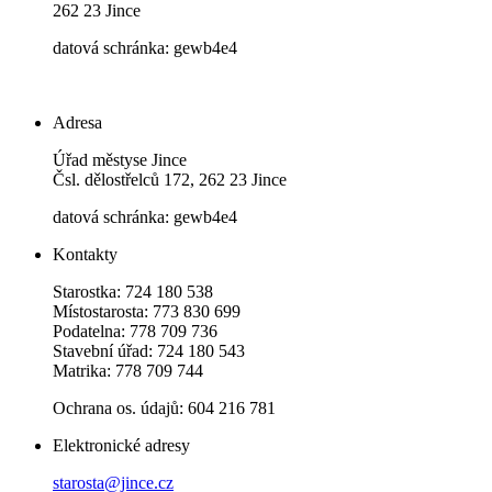
262 23 Jince
datová schránka: gewb4e4
Adresa
Úřad městyse Jince
Čsl. dělostřelců 172, 262 23 Jince
datová schránka: gewb4e4
Kontakty
Starostka: 724 180 538
Místostarosta: 773 830 699
Podatelna: 778 709 736
Stavební úřad: 724 180 543
Matrika: 778 709 744
Ochrana os. údajů: 604 216 781
Elektronické adresy
starosta@jince.cz