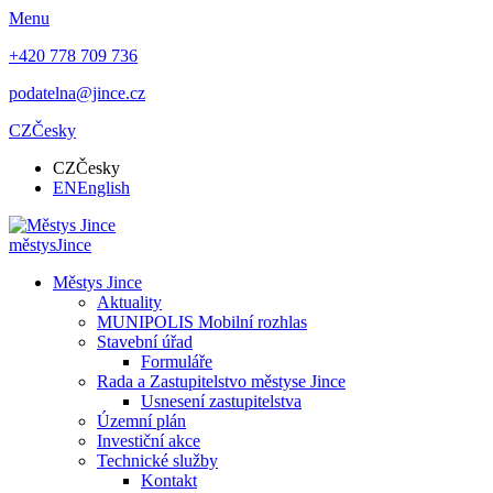
Menu
+420 778 709 736
podatelna@jince.cz
CZ
Česky
CZ
Česky
EN
English
městys
Jince
Městys Jince
Aktuality
MUNIPOLIS Mobilní rozhlas
Stavební úřad
Formuláře
Rada a Zastupitelstvo městyse Jince
Usnesení zastupitelstva
Územní plán
Investiční akce
Technické služby
Kontakt