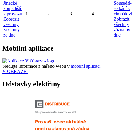
Jinecké
Sousedsk
koupaliště
setkání s
v provozu
1
2
3
4
cimbálov
Zobrazit
Zobrazit
všechny
všechny
záznamy
záznamy 
ze dne
dne
Mobilní aplikace
Sledujte informace z našeho webu v
mobilní aplikaci –
V OBRAZE.
Odstávky elektřiny