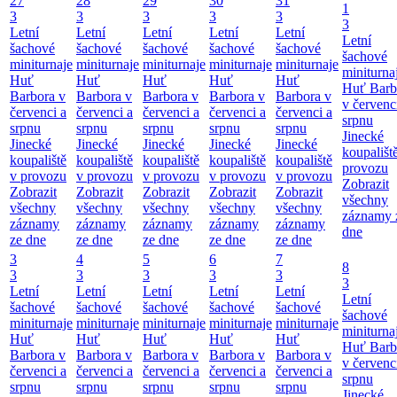
27
28
29
30
31
1
3
3
3
3
3
3
Letní
Letní
Letní
Letní
Letní
Letní
šachové
šachové
šachové
šachové
šachové
šachové
miniturnaje
miniturnaje
miniturnaje
miniturnaje
miniturnaje
miniturna
Huť
Huť
Huť
Huť
Huť
Huť Barb
Barbora v
Barbora v
Barbora v
Barbora v
Barbora v
v červenc
červenci a
červenci a
červenci a
červenci a
červenci a
srpnu
srpnu
srpnu
srpnu
srpnu
srpnu
Jinecké
Jinecké
Jinecké
Jinecké
Jinecké
Jinecké
koupališt
koupaliště
koupaliště
koupaliště
koupaliště
koupaliště
provozu
v provozu
v provozu
v provozu
v provozu
v provozu
Zobrazit
Zobrazit
Zobrazit
Zobrazit
Zobrazit
Zobrazit
všechny
všechny
všechny
všechny
všechny
všechny
záznamy 
záznamy
záznamy
záznamy
záznamy
záznamy
dne
ze dne
ze dne
ze dne
ze dne
ze dne
3
4
5
6
7
8
3
3
3
3
3
3
Letní
Letní
Letní
Letní
Letní
Letní
šachové
šachové
šachové
šachové
šachové
šachové
miniturnaje
miniturnaje
miniturnaje
miniturnaje
miniturnaje
miniturna
Huť
Huť
Huť
Huť
Huť
Huť Barb
Barbora v
Barbora v
Barbora v
Barbora v
Barbora v
v červenc
červenci a
červenci a
červenci a
červenci a
červenci a
srpnu
srpnu
srpnu
srpnu
srpnu
srpnu
Jinecké