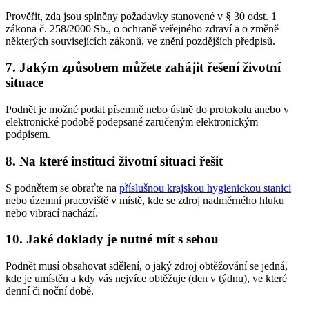
Prověřit, zda jsou splněny požadavky stanovené v § 30 odst. 1
zákona č. 258/2000 Sb., o ochraně veřejného zdraví a o změně
některých souvisejících zákonů, ve znění pozdějších předpisů.
7. Jakým způsobem můžete zahájit řešení životní
situace
Podnět je možné podat písemně nebo ústně do protokolu anebo v
elektronické podobě podepsané zaručeným elektronickým
podpisem.
8. Na které instituci životní situaci řešit
S podnětem se obraťte na
příslušnou krajskou hygienickou stanici
nebo územní pracoviště v místě, kde se zdroj nadměrného hluku
nebo vibrací nachází.
10. Jaké doklady je nutné mít s sebou
Podnět musí obsahovat sdělení, o jaký zdroj obtěžování se jedná,
kde je umístěn a kdy vás nejvíce obtěžuje (den v týdnu), ve které
denní či noční době.