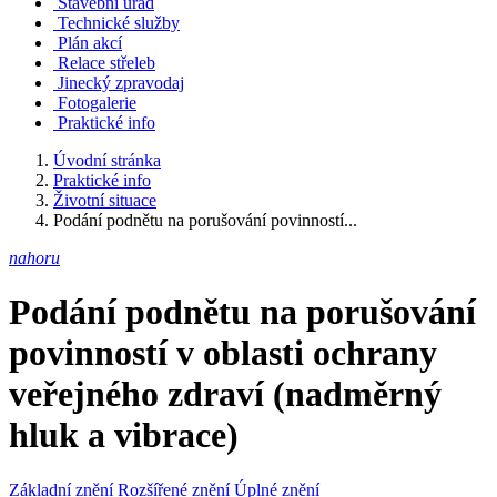
Stavební úřad
Technické služby
Plán akcí
Relace střeleb
Jinecký zpravodaj
Fotogalerie
Praktické info
Úvodní stránka
Praktické info
Životní situace
Podání podnětu na porušování povinností...
nahoru
Podání podnětu na porušování
povinností v oblasti ochrany
veřejného zdraví (nadměrný
hluk a vibrace)
Základní znění
Rozšířené znění
Úplné znění