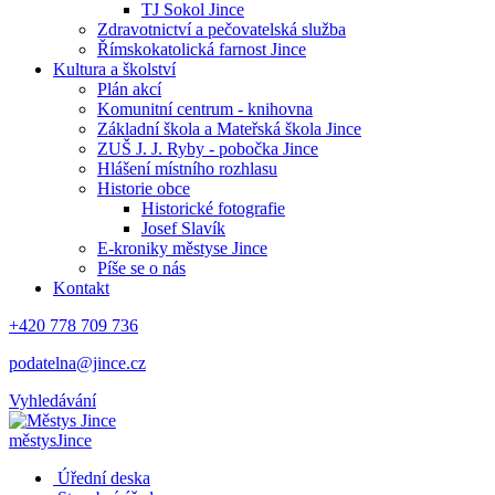
TJ Sokol Jince
Zdravotnictví a pečovatelská služba
Římskokatolická farnost Jince
Kultura a školství
Plán akcí
Komunitní centrum - knihovna
Základní škola a Mateřská škola Jince
ZUŠ J. J. Ryby - pobočka Jince
Hlášení místního rozhlasu
Historie obce
Historické fotografie
Josef Slavík
E-kroniky městyse Jince
Píše se o nás
Kontakt
+420 778 709 736
podatelna@jince.cz
Vyhledávání
městys
Jince
Úřední deska