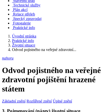
Stavební úřad
Technické služby
Plán akcí
Relace střeleb
Jinecký zpravodaj
Fotogalerie
Praktické info
Úvodní stránka
Praktické info
Životní situace
Odvod pojistného na veřejné zdravotní...
nahoru
Odvod pojistného na veřejné
zdravotní pojištění hrazené
státem
Základní znění
Rozšířené znění
Úplné znění
3. Pojmenování (název) životní situace