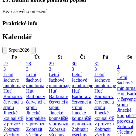
Bez časového omezení.
Praktické info
Kalendář
Srpen
2026
Po
Út
St
Čt
Pá
So
27
28
29
30
31
1
3
3
3
3
3
3
Letní
Letní
Letní
Letní
Letní
Letní
šachové
šachové
šachové
šachové
šachové
šachové
miniturnaje
miniturnaje
miniturnaje
miniturnaje
miniturnaje
miniturna
Huť
Huť
Huť
Huť
Huť
Huť Barb
Barbora v
Barbora v
Barbora v
Barbora v
Barbora v
v červenc
červenci a
červenci a
červenci a
červenci a
červenci a
srpnu
srpnu
srpnu
srpnu
srpnu
srpnu
Jinecké
Jinecké
Jinecké
Jinecké
Jinecké
Jinecké
koupališt
koupaliště
koupaliště
koupaliště
koupaliště
koupaliště
provozu
v provozu
v provozu
v provozu
v provozu
v provozu
Zobrazit
Zobrazit
Zobrazit
Zobrazit
Zobrazit
Zobrazit
všechny
všechny
všechny
všechny
všechny
všechny