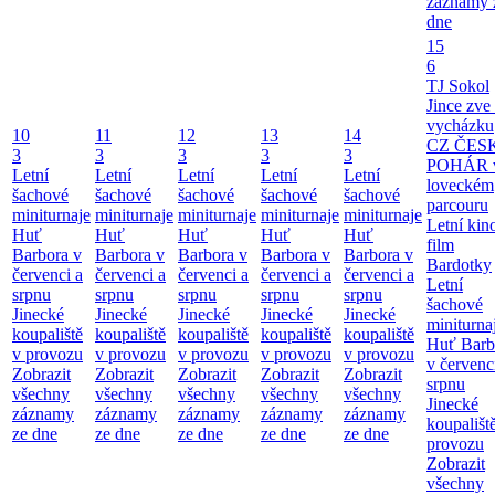
záznamy 
dne
15
6
TJ Sokol
Jince zve
vycházku
10
11
12
13
14
CZ ČES
3
3
3
3
3
POHÁR 
Letní
Letní
Letní
Letní
Letní
loveckém
šachové
šachové
šachové
šachové
šachové
parcouru
miniturnaje
miniturnaje
miniturnaje
miniturnaje
miniturnaje
Letní kino
Huť
Huť
Huť
Huť
Huť
film
Barbora v
Barbora v
Barbora v
Barbora v
Barbora v
Bardotky
červenci a
červenci a
červenci a
červenci a
červenci a
Letní
srpnu
srpnu
srpnu
srpnu
srpnu
šachové
Jinecké
Jinecké
Jinecké
Jinecké
Jinecké
miniturna
koupaliště
koupaliště
koupaliště
koupaliště
koupaliště
Huť Barb
v provozu
v provozu
v provozu
v provozu
v provozu
v červenc
Zobrazit
Zobrazit
Zobrazit
Zobrazit
Zobrazit
srpnu
všechny
všechny
všechny
všechny
všechny
Jinecké
záznamy
záznamy
záznamy
záznamy
záznamy
koupališt
ze dne
ze dne
ze dne
ze dne
ze dne
provozu
Zobrazit
všechny