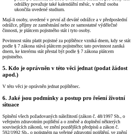
odrážky považuje také kalendářní měsíc, v němž osoba
ukončila uvedené studium.
Mají-li osoby, uvedené v první až deváté odrážce a v předposlední
odrážce, příjmy ze zaměstnání nebo ze samostatné výdělečné
činnosti, je plátcem pojistného stát i tyto osoby.
Povinnost státu platit pojistné za pojištěnce vzniká dnem, kdy se stát
podle § 7 zákona stává plátcem pojistného; tato povinnost zaniká
dnem, ke kterému stát přestal být podle § 7 zákona plátcem
pojistného.
5. Kdo je oprávněn v této věci jednat (podat žádost
apod.)
V této věci je oprávněn jednat pojištěnec.
6. Jaké jsou podmínky a postup pro řešení životní
situace
Splnění všech požadovaných náležitostí (zákon č. 48/1997 Sb., o
veřejném zdravotním pojištění a o změně a doplnění některých
souvisejících zákonů, ve znění pozdějších předpisů a zákon č.
592/1992 Sb., o pojistném na veřejné zdravotní pojištění, ve znění