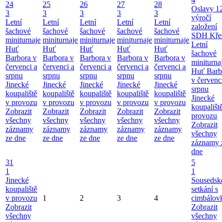
24
25
26
27
28
Oslavy 1
3
3
3
3
3
výročí
Letní
Letní
Letní
Letní
Letní
založení
šachové
šachové
šachové
šachové
šachové
SDH Kře
miniturnaje
miniturnaje
miniturnaje
miniturnaje
miniturnaje
Letní
Huť
Huť
Huť
Huť
Huť
šachové
Barbora v
Barbora v
Barbora v
Barbora v
Barbora v
miniturna
červenci a
červenci a
červenci a
červenci a
červenci a
Huť Barb
srpnu
srpnu
srpnu
srpnu
srpnu
v červenc
Jinecké
Jinecké
Jinecké
Jinecké
Jinecké
srpnu
koupaliště
koupaliště
koupaliště
koupaliště
koupaliště
Jinecké
v provozu
v provozu
v provozu
v provozu
v provozu
koupališt
Zobrazit
Zobrazit
Zobrazit
Zobrazit
Zobrazit
provozu
všechny
všechny
všechny
všechny
všechny
Zobrazit
záznamy
záznamy
záznamy
záznamy
záznamy
všechny
ze dne
ze dne
ze dne
ze dne
ze dne
záznamy 
dne
31
5
1
1
Jinecké
Sousedsk
koupaliště
setkání s
v provozu
1
2
3
4
cimbálov
Zobrazit
Zobrazit
všechny
všechny