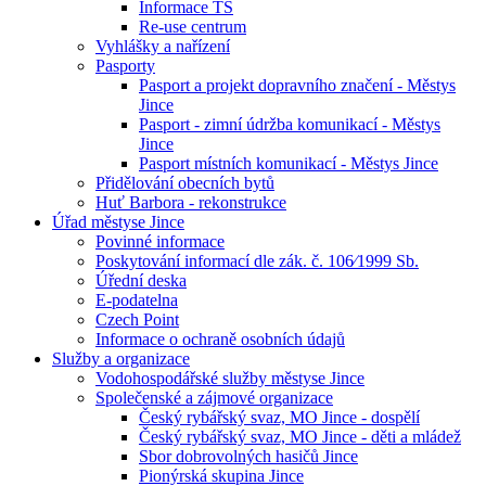
Informace TS
Re-use centrum
Vyhlášky a nařízení
Pasporty
Pasport a projekt dopravního značení - Městys
Jince
Pasport - zimní údržba komunikací - Městys
Jince
Pasport místních komunikací - Městys Jince
Přidělování obecních bytů
Huť Barbora - rekonstrukce
Úřad městyse Jince
Povinné informace
Poskytování informací dle zák. č. 106⁄1999 Sb.
Úřední deska
E-podatelna
Czech Point
Informace o ochraně osobních údajů
Služby a organizace
Vodohospodářské služby městyse Jince
Společenské a zájmové organizace
Český rybářský svaz, MO Jince - dospělí
Český rybářský svaz, MO Jince - děti a mládež
Sbor dobrovolných hasičů Jince
Pionýrská skupina Jince