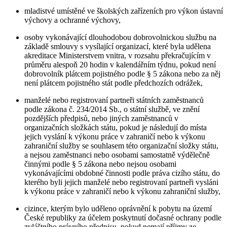
mladistvé umístěné ve školských zařízeních pro výkon ústavní
výchovy a ochranné výchovy,
osoby vykonávající dlouhodobou dobrovolnickou službu na
základě smlouvy s vysílající organizací, které byla udělena
akreditace Ministerstvem vnitra, v rozsahu překračujícím v
průměru alespoň 20 hodin v kalendářním týdnu, pokud není
dobrovolník plátcem pojistného podle § 5 zákona nebo za něj
není plátcem pojistného stát podle předchozích odrážek,
manželé nebo registrovaní partneři státních zaměstnanců
podle zákona č. 234/2014 Sb., o státní službě, ve znění
pozdějších předpisů, nebo jiných zaměstnanců v
organizačních složkách státu, pokud je následují do místa
jejich vyslání k výkonu práce v zahraničí nebo k výkonu
zahraniční služby se souhlasem této organizační složky státu,
a nejsou zaměstnanci nebo osobami samostatně výdělečně
činnými podle § 5 zákona nebo nejsou osobami
vykonávajícími obdobné činnosti podle práva cizího státu, do
kterého byli jejich manželé nebo registrovaní partneři vysláni
k výkonu práce v zahraničí nebo k výkonu zahraniční služby,
cizince, kterým bylo uděleno oprávnění k pobytu na území
České republiky za účelem poskytnutí dočasné ochrany podle
zvláštního právního předpisu, pokud nemají příjmy ze