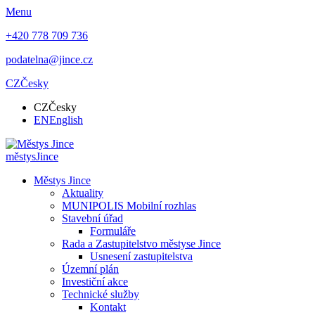
Menu
+420 778 709 736
podatelna@jince.cz
CZ
Česky
CZ
Česky
EN
English
městys
Jince
Městys Jince
Aktuality
MUNIPOLIS Mobilní rozhlas
Stavební úřad
Formuláře
Rada a Zastupitelstvo městyse Jince
Usnesení zastupitelstva
Územní plán
Investiční akce
Technické služby
Kontakt