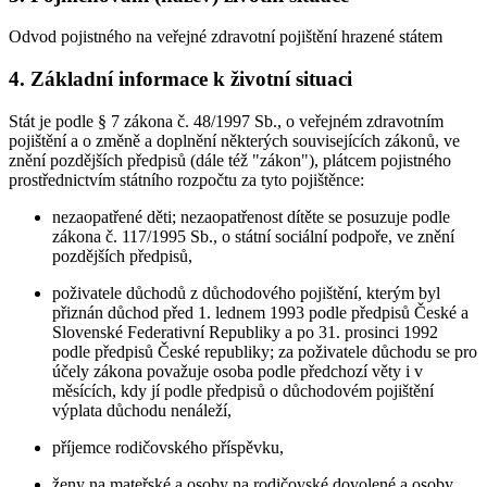
Odvod pojistného na veřejné zdravotní pojištění hrazené státem
4. Základní informace k životní situaci
Stát je podle § 7 zákona č. 48/1997 Sb., o veřejném zdravotním
pojištění a o změně a doplnění některých souvisejících zákonů, ve
znění pozdějších předpisů (dále též "zákon"), plátcem pojistného
prostřednictvím státního rozpočtu za tyto pojištěnce:
nezaopatřené děti; nezaopatřenost dítěte se posuzuje podle
zákona č. 117/1995 Sb., o státní sociální podpoře, ve znění
pozdějších předpisů,
poživatele důchodů z důchodového pojištění, kterým byl
přiznán důchod před 1. lednem 1993 podle předpisů České a
Slovenské Federativní Republiky a po 31. prosinci 1992
podle předpisů České republiky; za poživatele důchodu se pro
účely zákona považuje osoba podle předchozí věty i v
měsících, kdy jí podle předpisů o důchodovém pojištění
výplata důchodu nenáleží,
příjemce rodičovského příspěvku,
ženy na mateřské a osoby na rodičovské dovolené a osoby