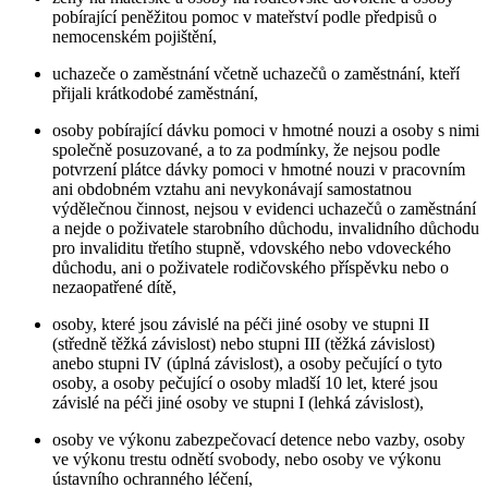
pobírající peněžitou pomoc v mateřství podle předpisů o
nemocenském pojištění,
uchazeče o zaměstnání včetně uchazečů o zaměstnání, kteří
přijali krátkodobé zaměstnání,
osoby pobírající dávku pomoci v hmotné nouzi a osoby s nimi
společně posuzované, a to za podmínky, že nejsou podle
potvrzení plátce dávky pomoci v hmotné nouzi v pracovním
ani obdobném vztahu ani nevykonávají samostatnou
výdělečnou činnost, nejsou v evidenci uchazečů o zaměstnání
a nejde o poživatele starobního důchodu, invalidního důchodu
pro invaliditu třetího stupně, vdovského nebo vdoveckého
důchodu, ani o poživatele rodičovského příspěvku nebo o
nezaopatřené dítě,
osoby, které jsou závislé na péči jiné osoby ve stupni II
(středně těžká závislost) nebo stupni III (těžká závislost)
anebo stupni IV (úplná závislost), a osoby pečující o tyto
osoby, a osoby pečující o osoby mladší 10 let, které jsou
závislé na péči jiné osoby ve stupni I (lehká závislost),
osoby ve výkonu zabezpečovací detence nebo vazby, osoby
ve výkonu trestu odnětí svobody, nebo osoby ve výkonu
ústavního ochranného léčení,