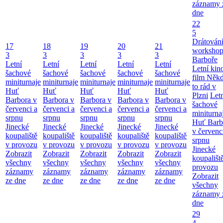
záznamy 
dne
22
5
Drátování
17
18
19
20
21
workshop
3
3
3
3
3
Barboře
Letní
Letní
Letní
Letní
Letní
Letní kino
šachové
šachové
šachové
šachové
šachové
film Něk
miniturnaje
miniturnaje
miniturnaje
miniturnaje
miniturnaje
to rád v
Huť
Huť
Huť
Huť
Huť
Plzni
Let
Barbora v
Barbora v
Barbora v
Barbora v
Barbora v
šachové
červenci a
červenci a
červenci a
červenci a
červenci a
miniturna
srpnu
srpnu
srpnu
srpnu
srpnu
Huť Barb
Jinecké
Jinecké
Jinecké
Jinecké
Jinecké
v červenc
koupaliště
koupaliště
koupaliště
koupaliště
koupaliště
srpnu
v provozu
v provozu
v provozu
v provozu
v provozu
Jinecké
Zobrazit
Zobrazit
Zobrazit
Zobrazit
Zobrazit
koupališt
všechny
všechny
všechny
všechny
všechny
provozu
záznamy
záznamy
záznamy
záznamy
záznamy
Zobrazit
ze dne
ze dne
ze dne
ze dne
ze dne
všechny
záznamy 
dne
29
4