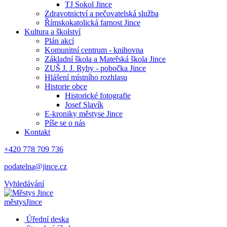
TJ Sokol Jince
Zdravotnictví a pečovatelská služba
Římskokatolická farnost Jince
Kultura a školství
Plán akcí
Komunitní centrum - knihovna
Základní škola a Mateřská škola Jince
ZUŠ J. J. Ryby - pobočka Jince
Hlášení místního rozhlasu
Historie obce
Historické fotografie
Josef Slavík
E-kroniky městyse Jince
Píše se o nás
Kontakt
+420 778 709 736
podatelna@jince.cz
Vyhledávání
městys
Jince
Úřední deska