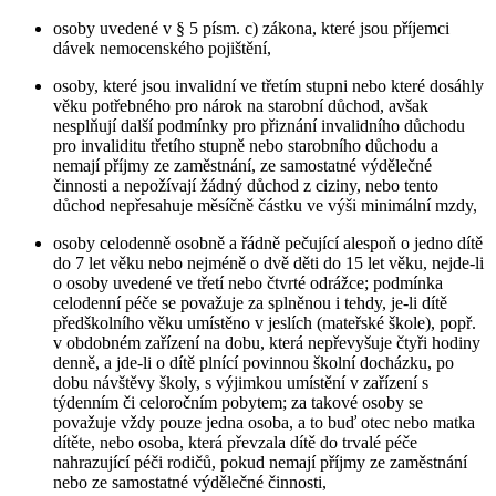
osoby uvedené v § 5 písm. c) zákona, které jsou příjemci
dávek nemocenského pojištění,
osoby, které jsou invalidní ve třetím stupni nebo které dosáhly
věku potřebného pro nárok na starobní důchod, avšak
nesplňují další podmínky pro přiznání invalidního důchodu
pro invaliditu třetího stupně nebo starobního důchodu a
nemají příjmy ze zaměstnání, ze samostatné výdělečné
činnosti a nepožívají žádný důchod z ciziny, nebo tento
důchod nepřesahuje měsíčně částku ve výši minimální mzdy,
osoby celodenně osobně a řádně pečující alespoň o jedno dítě
do 7 let věku nebo nejméně o dvě děti do 15 let věku, nejde-li
o osoby uvedené ve třetí nebo čtvrté odrážce; podmínka
celodenní péče se považuje za splněnou i tehdy, je-li dítě
předškolního věku umístěno v jeslích (mateřské škole), popř.
v obdobném zařízení na dobu, která nepřevyšuje čtyři hodiny
denně, a jde-li o dítě plnící povinnou školní docházku, po
dobu návštěvy školy, s výjimkou umístění v zařízení s
týdenním či celoročním pobytem; za takové osoby se
považuje vždy pouze jedna osoba, a to buď otec nebo matka
dítěte, nebo osoba, která převzala dítě do trvalé péče
nahrazující péči rodičů, pokud nemají příjmy ze zaměstnání
nebo ze samostatné výdělečné činnosti,