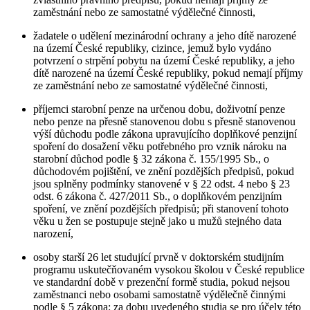
zaměstnání nebo ze samostatné výdělečné činnosti,
žadatele o udělení mezinárodní ochrany a jeho dítě narozené
na území České republiky, cizince, jemuž bylo vydáno
potvrzení o strpění pobytu na území České republiky, a jeho
dítě narozené na území České republiky, pokud nemají příjmy
ze zaměstnání nebo ze samostatné výdělečné činnosti,
příjemci starobní penze na určenou dobu, doživotní penze
nebo penze na přesně stanovenou dobu s přesně stanovenou
výší důchodu podle zákona upravujícího doplňkové penzijní
spoření do dosažení věku potřebného pro vznik nároku na
starobní důchod podle § 32 zákona č. 155/1995 Sb., o
důchodovém pojištění, ve znění pozdějších předpisů, pokud
jsou splněny podmínky stanovené v § 22 odst. 4 nebo § 23
odst. 6 zákona č. 427/2011 Sb., o doplňkovém penzijním
spoření, ve znění pozdějších předpisů; při stanovení tohoto
věku u žen se postupuje stejně jako u mužů stejného data
narození,
osoby starší 26 let studující prvně v doktorském studijním
programu uskutečňovaném vysokou školou v České republice
ve standardní době v prezenční formě studia, pokud nejsou
zaměstnanci nebo osobami samostatně výdělečně činnými
podle § 5 zákona; za dobu uvedeného studia se pro účely této