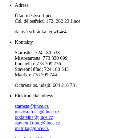
Adresa
Úřad městyse Jince
Čsl. dělostřelců 172, 262 23 Jince
datová schránka: gewb4e4
Kontakty
Starostka: 724 180 538
Místostarosta: 773 830 699
Podatelna: 778 709 736
Stavební úřad: 724 180 543
Matrika: 778 709 744
Ochrana os. údajů: 604 216 781
Elektronické adresy
starosta@jince.cz
mistostarosta@jince.cz
podatelna@jince.cz
stavebni.urad@jince.cz
matrika@jince.cz