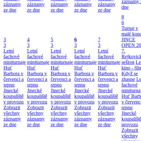
záznamy 
záznamy
záznamy
záznamy
záznamy
záznamy
dne
ze dne
ze dne
ze dne
ze dne
ze dne
8
6
Turnaj v
malé kop
3
4
5
6
7
JINCE
3
3
3
3
3
OPEN 20
Letní
Letní
Letní
Letní
Letní
7.
šachové
šachové
šachové
šachové
šachové
Rejkovic
miniturnaje
miniturnaje
miniturnaje
miniturnaje
miniturnaje
sešlost
Le
Huť
Huť
Huť
Huť
Huť
kino - fil
Barbora v
Barbora v
Barbora v
Barbora v
Barbora v
Když se
červenci a
červenci a
červenci a
červenci a
červenci a
zhasne
Le
srpnu
srpnu
srpnu
srpnu
srpnu
šachové
Jinecké
Jinecké
Jinecké
Jinecké
Jinecké
miniturna
koupaliště
koupaliště
koupaliště
koupaliště
koupaliště
Huť Barb
v provozu
v provozu
v provozu
v provozu
v provozu
v červenc
Zobrazit
Zobrazit
Zobrazit
Zobrazit
Zobrazit
srpnu
všechny
všechny
všechny
všechny
všechny
Jinecké
záznamy
záznamy
záznamy
záznamy
záznamy
koupališt
ze dne
ze dne
ze dne
ze dne
ze dne
provozu
Zobrazit
všechny