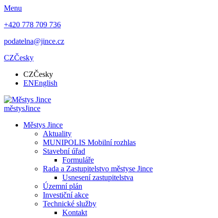
Menu
+420 778 709 736
podatelna@jince.cz
CZ
Česky
CZ
Česky
EN
English
městys
Jince
Městys Jince
Aktuality
MUNIPOLIS Mobilní rozhlas
Stavební úřad
Formuláře
Rada a Zastupitelstvo městyse Jince
Usnesení zastupitelstva
Územní plán
Investiční akce
Technické služby
Kontakt