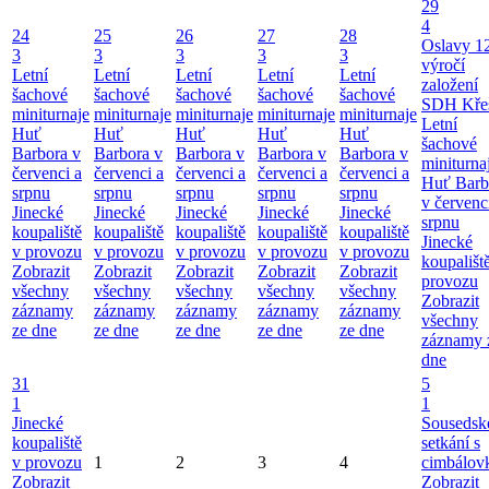
29
4
24
25
26
27
28
Oslavy 1
3
3
3
3
3
výročí
Letní
Letní
Letní
Letní
Letní
založení
šachové
šachové
šachové
šachové
šachové
SDH Kře
miniturnaje
miniturnaje
miniturnaje
miniturnaje
miniturnaje
Letní
Huť
Huť
Huť
Huť
Huť
šachové
Barbora v
Barbora v
Barbora v
Barbora v
Barbora v
miniturna
červenci a
červenci a
červenci a
červenci a
červenci a
Huť Barb
srpnu
srpnu
srpnu
srpnu
srpnu
v červenc
Jinecké
Jinecké
Jinecké
Jinecké
Jinecké
srpnu
koupaliště
koupaliště
koupaliště
koupaliště
koupaliště
Jinecké
v provozu
v provozu
v provozu
v provozu
v provozu
koupališt
Zobrazit
Zobrazit
Zobrazit
Zobrazit
Zobrazit
provozu
všechny
všechny
všechny
všechny
všechny
Zobrazit
záznamy
záznamy
záznamy
záznamy
záznamy
všechny
ze dne
ze dne
ze dne
ze dne
ze dne
záznamy 
dne
31
5
1
1
Jinecké
Sousedsk
koupaliště
setkání s
v provozu
1
2
3
4
cimbálov
Zobrazit
Zobrazit