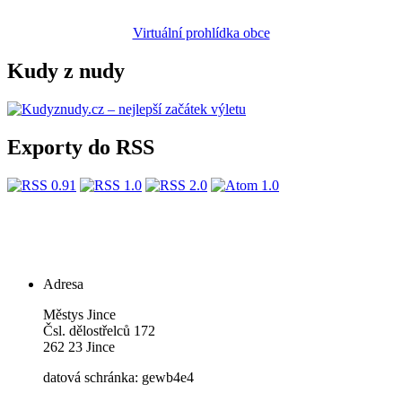
Virtuální prohlídka obce
Kudy z nudy
Exporty do RSS
Adresa
Městys Jince
Čsl. dělostřelců 172
262 23 Jince
datová schránka: gewb4e4