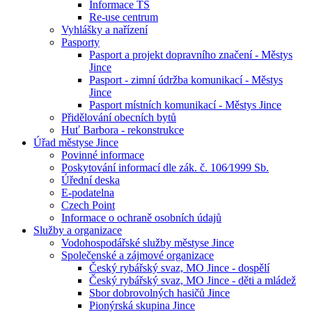
Informace TS
Re-use centrum
Vyhlášky a nařízení
Pasporty
Pasport a projekt dopravního značení - Městys
Jince
Pasport - zimní údržba komunikací - Městys
Jince
Pasport místních komunikací - Městys Jince
Přidělování obecních bytů
Huť Barbora - rekonstrukce
Úřad městyse Jince
Povinné informace
Poskytování informací dle zák. č. 106⁄1999 Sb.
Úřední deska
E-podatelna
Czech Point
Informace o ochraně osobních údajů
Služby a organizace
Vodohospodářské služby městyse Jince
Společenské a zájmové organizace
Český rybářský svaz, MO Jince - dospělí
Český rybářský svaz, MO Jince - děti a mládež
Sbor dobrovolných hasičů Jince
Pionýrská skupina Jince