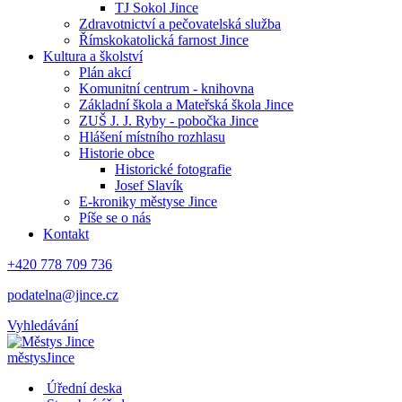
TJ Sokol Jince
Zdravotnictví a pečovatelská služba
Římskokatolická farnost Jince
Kultura a školství
Plán akcí
Komunitní centrum - knihovna
Základní škola a Mateřská škola Jince
ZUŠ J. J. Ryby - pobočka Jince
Hlášení místního rozhlasu
Historie obce
Historické fotografie
Josef Slavík
E-kroniky městyse Jince
Píše se o nás
Kontakt
+420 778 709 736
podatelna@jince.cz
Vyhledávání
městys
Jince
Úřední deska