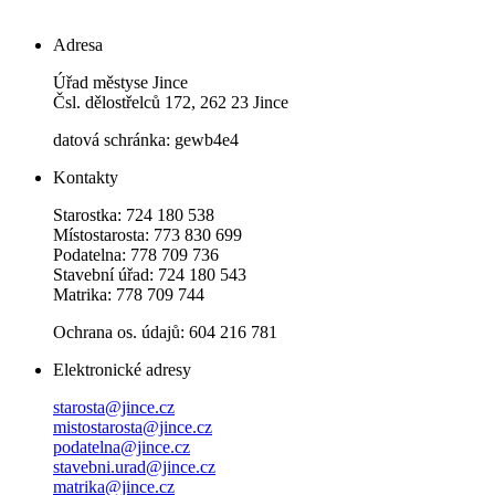
Adresa
Úřad městyse Jince
Čsl. dělostřelců 172, 262 23 Jince
datová schránka: gewb4e4
Kontakty
Starostka: 724 180 538
Místostarosta: 773 830 699
Podatelna: 778 709 736
Stavební úřad: 724 180 543
Matrika: 778 709 744
Ochrana os. údajů: 604 216 781
Elektronické adresy
starosta@jince.cz
mistostarosta@jince.cz
podatelna@jince.cz
stavebni.urad@jince.cz
matrika@jince.cz