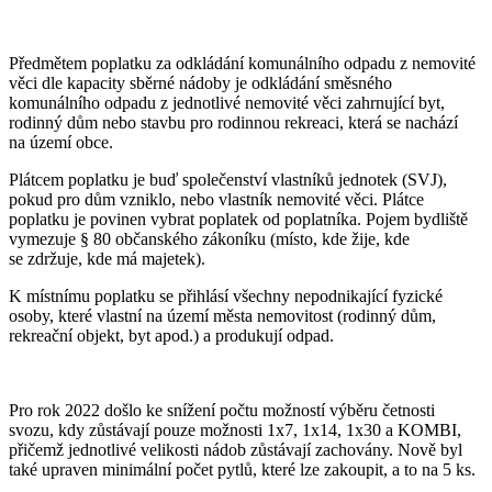
Předmětem poplatku za odkládání komunálního odpadu z nemovité
věci dle kapacity sběrné nádoby je odkládání směsného
komunálního odpadu z jednotlivé nemovité věci zahrnující byt,
rodinný dům nebo stavbu pro rodinnou rekreaci, která se nachází
na území obce.
Plátcem poplatku je buď společenství vlastníků jednotek (SVJ),
pokud pro dům vzniklo, nebo vlastník nemovité věci. Plátce
poplatku je povinen vybrat poplatek od poplatníka. Pojem bydliště
vymezuje § 80 občanského zákoníku (místo, kde žije, kde
se zdržuje, kde má majetek).
K místnímu poplatku se přihlásí všechny nepodnikající fyzické
osoby, které vlastní na území města nemovitost (rodinný dům,
rekreační objekt, byt apod.) a produkují odpad.
Pro rok 2022 došlo ke snížení počtu možností výběru četnosti
svozu, kdy zůstávají pouze možnosti 1x7, 1x14, 1x30 a KOMBI,
přičemž jednotlivé velikosti nádob zůstávají zachovány. Nově byl
také upraven minimální počet pytlů, které lze zakoupit, a to na 5 ks.