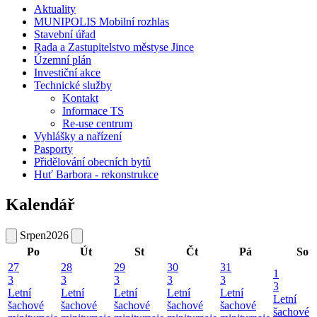
Aktuality
MUNIPOLIS Mobilní rozhlas
Stavební úřad
Rada a Zastupitelstvo městyse Jince
Územní plán
Investiční akce
Technické služby
Kontakt
Informace TS
Re-use centrum
Vyhlášky a nařízení
Pasporty
Přidělování obecních bytů
Huť Barbora - rekonstrukce
Kalendář
Srpen
2026
Po
Út
St
Čt
Pá
So
27
28
29
30
31
1
3
3
3
3
3
3
Letní
Letní
Letní
Letní
Letní
Letní
šachové
šachové
šachové
šachové
šachové
šachové