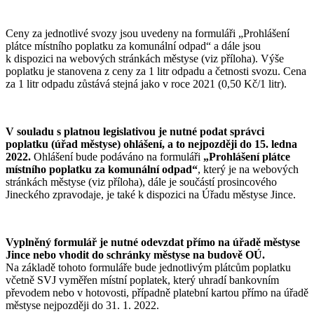
Ceny za jednotlivé svozy jsou uvedeny na formuláři „Prohlášení
plátce místního poplatku za komunální odpad“ a dále jsou
k dispozici na webových stránkách městyse (viz příloha). Výše
poplatku je stanovena z ceny za 1 litr odpadu a četnosti svozu. Cena
za 1 litr odpadu zůstává stejná jako v roce 2021 (0,50 Kč/1 litr).
V souladu s platnou legislativou je nutné podat správci
poplatku (úřad městyse) ohlášení, a to nejpozději do 15. ledna
2022.
Ohlášení bude podáváno na formuláři
„Prohlášení plátce
místního poplatku za komunální odpad“
, který je na webových
stránkách městyse (viz příloha), dále je součástí prosincového
Jineckého zpravodaje, je také k dispozici na Úřadu městyse Jince.
Vyplněný formulář je nutné odevzdat přímo na úřadě městyse
Jince nebo vhodit do schránky městyse na budově OÚ.
Na základě tohoto formuláře bude jednotlivým plátcům poplatku
včetně SVJ vyměřen místní poplatek, který uhradí bankovním
převodem nebo v hotovosti, případně platební kartou přímo na úřadě
městyse nejpozději do 31. 1. 2022.