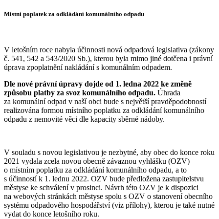
Místní poplatek za odkládání komunálního odpadu
V letošním roce nabyla účinnosti nová odpadová legislativa (zákony
č. 541, 542 a 543/2020 Sb.), kterou byla mimo jiné dotčena i právní
úprava zpoplatnění nakládání s komunálním odpadem.
Dle nové právní úpravy dojde od 1. ledna 2022 ke změně
způsobu platby za svoz komunálního odpadu.
Úhrada
za komunální odpad v naší obci bude s největší pravděpodobností
realizována formou místního poplatku za odkládání komunálního
odpadu z nemovité věci dle kapacity sběrné nádoby.
V souladu s novou legislativou je nezbytné, aby obec do konce roku
2021 vydala zcela novou obecně závaznou vyhlášku (OZV)
o místním poplatku za odkládání komunálního odpadu, a to
s účinností k 1. lednu 2022. OZV bude předložena zastupitelstvu
městyse ke schválení v prosinci. Návrh této OZV je k dispozici
na webových stránkách městyse spolu s OZV o stanovení obecního
systému odpadového hospodářství (viz přílohy), kterou je také nutné
vydat do konce letošního roku.