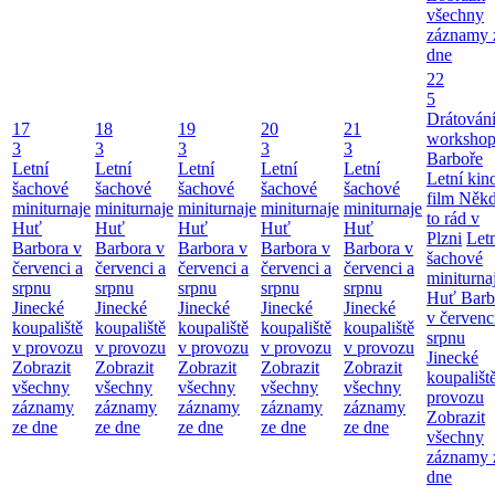
všechny
záznamy 
dne
22
5
Drátování
17
18
19
20
21
workshop
3
3
3
3
3
Barboře
Letní
Letní
Letní
Letní
Letní
Letní kino
šachové
šachové
šachové
šachové
šachové
film Něk
miniturnaje
miniturnaje
miniturnaje
miniturnaje
miniturnaje
to rád v
Huť
Huť
Huť
Huť
Huť
Plzni
Let
Barbora v
Barbora v
Barbora v
Barbora v
Barbora v
šachové
červenci a
červenci a
červenci a
červenci a
červenci a
miniturna
srpnu
srpnu
srpnu
srpnu
srpnu
Huť Barb
Jinecké
Jinecké
Jinecké
Jinecké
Jinecké
v červenc
koupaliště
koupaliště
koupaliště
koupaliště
koupaliště
srpnu
v provozu
v provozu
v provozu
v provozu
v provozu
Jinecké
Zobrazit
Zobrazit
Zobrazit
Zobrazit
Zobrazit
koupališt
všechny
všechny
všechny
všechny
všechny
provozu
záznamy
záznamy
záznamy
záznamy
záznamy
Zobrazit
ze dne
ze dne
ze dne
ze dne
ze dne
všechny
záznamy 
dne