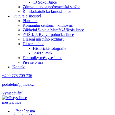
TJ Sokol Jince
Zdravotnictví a pečovatelská služba
Římskokatolická farnost Jince
Kultura a školství
Plán akcí
Komunitní centrum - knihovna
Základní škola a Mateřská škola Jince
ZUŠ J. J. Ryby - pobočka Jince
Hlášení místního rozhlasu
Historie obce
Historické fotografie
Josef Slavík
E-kroniky městyse Jince
Píše se o nás
Kontakt
+420 778 709 736
podatelna@jince.cz
Vyhledávání
městys
Jince
Úřední deska