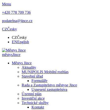
Menu
+420 778 709 736
podatelna@jince.cz
CZ
Česky
CZ
Česky
EN
English
městys
Jince
Městys Jince
Aktuality
MUNIPOLIS Mobilní rozhlas
Stavební úřad
Formuláře
Rada a Zastupitelstvo městyse Jince
Usnesení zastupitelstva
Územní plán
Investiční akce
Technické služby
Kontakt