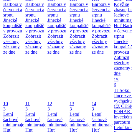
Barbora v
Barbora v
Barbora v
Barbora v
Barbora v
Když se
červenci a
červenci a
červenci a
červenci a
červenci a
zhasne
Le
srpnu
srpnu
srpnu
srpnu
srpnu
šachové
Jinecké
Jinecké
Jinecké
Jinecké
Jinecké
miniturna
koupaliště
koupaliště
koupaliště
koupaliště
koupaliště
Huť Barb
v provozu
v provozu
v provozu
v provozu
v provozu
v červenc
Zobrazit
Zobrazit
Zobrazit
Zobrazit
Zobrazit
srpnu
všechny
všechny
všechny
všechny
všechny
Jinecké
záznamy
záznamy
záznamy
záznamy
záznamy
koupališt
ze dne
ze dne
ze dne
ze dne
ze dne
provozu
Zobrazit
všechny
záznamy 
dne
15
6
TJ Sokol
Jince zve
vycházku
10
11
12
13
14
CZ ČES
3
3
3
3
3
POHÁR 
Letní
Letní
Letní
Letní
Letní
loveckém
šachové
šachové
šachové
šachové
šachové
parcouru
miniturnaje
miniturnaje
miniturnaje
miniturnaje
miniturnaje
Letní kino
Huť
Huť
Huť
Huť
Huť