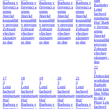
film
Barbora v
Barbora v
Barbora v
Barbora v
Barbora v
Bardotky
červenci a
červenci a
červenci a
červenci a
červenci a
Letní
srpnu
srpnu
srpnu
srpnu
srpnu
šachové
Jinecké
Jinecké
Jinecké
Jinecké
Jinecké
miniturna
koupaliště
koupaliště
koupaliště
koupaliště
koupaliště
Huť Barb
v provozu
v provozu
v provozu
v provozu
v provozu
v červenc
Zobrazit
Zobrazit
Zobrazit
Zobrazit
Zobrazit
srpnu
všechny
všechny
všechny
všechny
všechny
Jinecké
záznamy
záznamy
záznamy
záznamy
záznamy
koupališt
ze dne
ze dne
ze dne
ze dne
ze dne
provozu
Zobrazit
všechny
záznamy 
dne
22
5
Drátování
17
18
19
20
21
workshop
3
3
3
3
3
Barboře
Letní
Letní
Letní
Letní
Letní
Letní kino
šachové
šachové
šachové
šachové
šachové
film Něk
miniturnaje
miniturnaje
miniturnaje
miniturnaje
miniturnaje
to rád v
Huť
Huť
Huť
Huť
Huť
Plzni
Let
Barbora v
Barbora v
Barbora v
Barbora v
Barbora v
šachové
červenci a
červenci a
červenci a
červenci a
červenci a