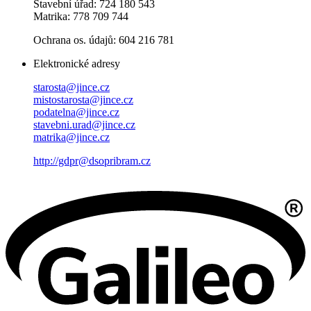
Stavební úřad: 724 180 543
Matrika: 778 709 744
Ochrana os. údajů: 604 216 781
Elektronické adresy
starosta@jince.cz
mistostarosta@jince.cz
podatelna@jince.cz
stavebni.urad@jince.cz
matrika@jince.cz
http://gdpr@dsopribram.cz