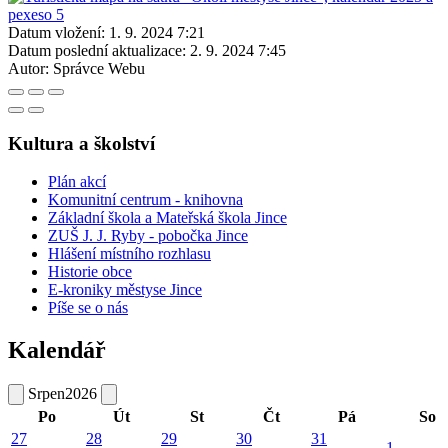
Datum vložení:
1. 9. 2024 7:21
Datum poslední aktualizace:
2. 9. 2024 7:45
Autor:
Správce Webu
Kultura a školství
Plán akcí
Komunitní centrum - knihovna
Základní škola a Mateřská škola Jince
ZUŠ J. J. Ryby - pobočka Jince
Hlášení místního rozhlasu
Historie obce
E-kroniky městyse Jince
Píše se o nás
Kalendář
Srpen
2026
Po
Út
St
Čt
Pá
So
27
28
29
30
31
1