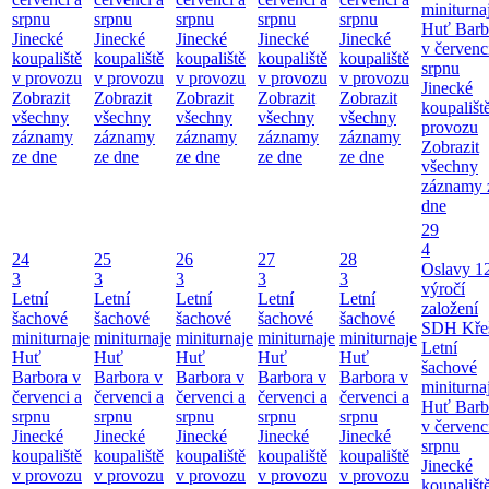
miniturna
srpnu
srpnu
srpnu
srpnu
srpnu
Huť Barb
Jinecké
Jinecké
Jinecké
Jinecké
Jinecké
v červenc
koupaliště
koupaliště
koupaliště
koupaliště
koupaliště
srpnu
v provozu
v provozu
v provozu
v provozu
v provozu
Jinecké
Zobrazit
Zobrazit
Zobrazit
Zobrazit
Zobrazit
koupališt
všechny
všechny
všechny
všechny
všechny
provozu
záznamy
záznamy
záznamy
záznamy
záznamy
Zobrazit
ze dne
ze dne
ze dne
ze dne
ze dne
všechny
záznamy 
dne
29
4
24
25
26
27
28
Oslavy 1
3
3
3
3
3
výročí
Letní
Letní
Letní
Letní
Letní
založení
šachové
šachové
šachové
šachové
šachové
SDH Kře
miniturnaje
miniturnaje
miniturnaje
miniturnaje
miniturnaje
Letní
Huť
Huť
Huť
Huť
Huť
šachové
Barbora v
Barbora v
Barbora v
Barbora v
Barbora v
miniturna
červenci a
červenci a
červenci a
červenci a
červenci a
Huť Barb
srpnu
srpnu
srpnu
srpnu
srpnu
v červenc
Jinecké
Jinecké
Jinecké
Jinecké
Jinecké
srpnu
koupaliště
koupaliště
koupaliště
koupaliště
koupaliště
Jinecké
v provozu
v provozu
v provozu
v provozu
v provozu
koupališt