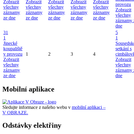
Zobrazit
Zobrazit
Zobrazit
Zobrazit
Zobrazit
provozu
všechny
všechny
všechny
všechny
všechny
Zobrazit
záznamy
záznamy
záznamy
záznamy
záznamy
všechny
ze dne
ze dne
ze dne
ze dne
ze dne
záznamy 
dne
31
5
1
1
Jinecké
Sousedsk
koupaliště
setkání s
v provozu
1
2
3
4
cimbálov
Zobrazit
Zobrazit
všechny
všechny
záznamy
záznamy 
ze dne
dne
Mobilní aplikace
Sledujte informace z našeho webu v
mobilní aplikaci –
V OBRAZE.
Odstávky elektřiny