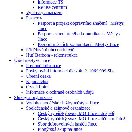
Informace TS
Re-use centrum
Vyhlášky a nařízení
Pasporty
Pasport a projekt dopravního značení - Městys
Jince
Pasport - zimní údržba komunikací - Městys
Jince
Pasport místních komunikací - Městys Jince
Přidělování obecních bytů
Huť Barbora - rekonstrukce
Úřad městyse Jince
Povinné informace
Poskytování informací dle zák. č. 106⁄1999 Sb.
Úřední deska
E-podatelna
Czech Point
Informace o ochraně osobních údajů
Služby a organizace
Vodohospodářské služby městyse Jince
Společenské a zájmové organizace
Český rybářský svaz, MO Jince - dospělí
Český rybářský svaz, MO Jince - děti a mládež
Sbor dobrovolných hasičů Jince
Pionýrská skupina Jince