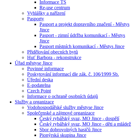
Informace TS
Re-use centrum
Vyhlášky a nařízení
Pasporty
Pasport a projekt dopravního značení - Městys
Jince
Pasport - zimní údržba komunikací - Městys
Jince
Pasport místních komunikací - Městys Jince
Přidělování obecních bytů
Huť Barbora - rekonstrukce
Úřad městyse Jince
Povinné informace
Poskytování informací dle zák. č. 106⁄1999 Sb.
Úřední deska
E-podatelna
Czech Point
Informace o ochraně osobních údajů
Služby a organizace
Vodohospodářské služby městyse Jince
Společenské a zájmové organizace
Český rybářský svaz, MO Jince - dospělí
Český rybářský svaz, MO Jince - děti a mládež
Sbor dobrovolných hasičů Jince
Pionýrská skupina Jince