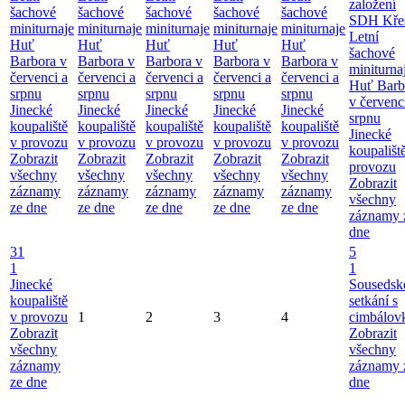
založení
šachové
šachové
šachové
šachové
šachové
SDH Kře
miniturnaje
miniturnaje
miniturnaje
miniturnaje
miniturnaje
Letní
Huť
Huť
Huť
Huť
Huť
šachové
Barbora v
Barbora v
Barbora v
Barbora v
Barbora v
miniturna
červenci a
červenci a
červenci a
červenci a
červenci a
Huť Barb
srpnu
srpnu
srpnu
srpnu
srpnu
v červenc
Jinecké
Jinecké
Jinecké
Jinecké
Jinecké
srpnu
koupaliště
koupaliště
koupaliště
koupaliště
koupaliště
Jinecké
v provozu
v provozu
v provozu
v provozu
v provozu
koupališt
Zobrazit
Zobrazit
Zobrazit
Zobrazit
Zobrazit
provozu
všechny
všechny
všechny
všechny
všechny
Zobrazit
záznamy
záznamy
záznamy
záznamy
záznamy
všechny
ze dne
ze dne
ze dne
ze dne
ze dne
záznamy 
dne
31
5
1
1
Jinecké
Sousedsk
koupaliště
setkání s
v provozu
1
2
3
4
cimbálov
Zobrazit
Zobrazit
všechny
všechny
záznamy
záznamy 
ze dne
dne