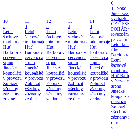
6
TJ Sokol
Jince zve
vycházku
10
11
12
13
14
CZ ČES
3
3
3
3
3
POHÁR 
Letní
Letní
Letní
Letní
Letní
loveckém
šachové
šachové
šachové
šachové
šachové
parcouru
miniturnaje
miniturnaje
miniturnaje
miniturnaje
miniturnaje
Letní kino
Huť
Huť
Huť
Huť
Huť
film
Barbora v
Barbora v
Barbora v
Barbora v
Barbora v
Bardotky
červenci a
červenci a
červenci a
červenci a
červenci a
Letní
srpnu
srpnu
srpnu
srpnu
srpnu
šachové
Jinecké
Jinecké
Jinecké
Jinecké
Jinecké
miniturna
koupaliště
koupaliště
koupaliště
koupaliště
koupaliště
Huť Barb
v provozu
v provozu
v provozu
v provozu
v provozu
v červenc
Zobrazit
Zobrazit
Zobrazit
Zobrazit
Zobrazit
srpnu
všechny
všechny
všechny
všechny
všechny
Jinecké
záznamy
záznamy
záznamy
záznamy
záznamy
koupališt
ze dne
ze dne
ze dne
ze dne
ze dne
provozu
Zobrazit
všechny
záznamy 
dne
22