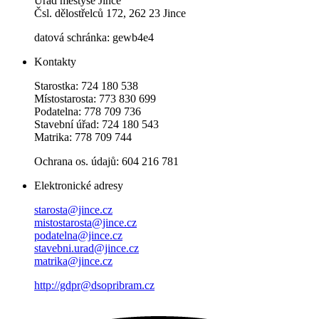
Úřad městyse Jince
Čsl. dělostřelců 172, 262 23 Jince
datová schránka: gewb4e4
Kontakty
Starostka: 724 180 538
Místostarosta: 773 830 699
Podatelna: 778 709 736
Stavební úřad: 724 180 543
Matrika: 778 709 744
Ochrana os. údajů: 604 216 781
Elektronické adresy
starosta@jince.cz
mistostarosta@jince.cz
podatelna@jince.cz
stavebni.urad@jince.cz
matrika@jince.cz
http://gdpr@dsopribram.cz