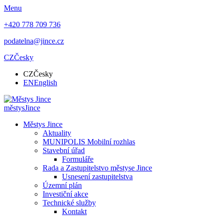
Menu
+420 778 709 736
podatelna@jince.cz
CZ
Česky
CZ
Česky
EN
English
městys
Jince
Městys Jince
Aktuality
MUNIPOLIS Mobilní rozhlas
Stavební úřad
Formuláře
Rada a Zastupitelstvo městyse Jince
Usnesení zastupitelstva
Územní plán
Investiční akce
Technické služby
Kontakt