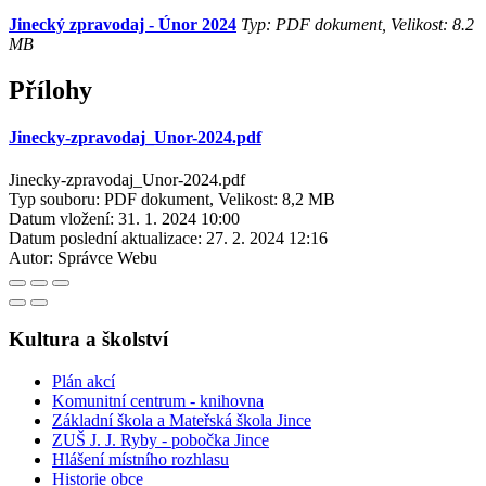
Jinecký zpravodaj - Únor 2024
Typ: PDF dokument, Velikost: 8.2
MB
Přílohy
Jinecky-zpravodaj_Unor-2024.pdf
Jinecky-zpravodaj_Unor-2024.pdf
Typ souboru: PDF dokument, Velikost: 8,2 MB
Datum vložení:
31. 1. 2024 10:00
Datum poslední aktualizace:
27. 2. 2024 12:16
Autor:
Správce Webu
Kultura a školství
Plán akcí
Komunitní centrum - knihovna
Základní škola a Mateřská škola Jince
ZUŠ J. J. Ryby - pobočka Jince
Hlášení místního rozhlasu
Historie obce