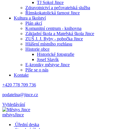
TJ Sokol Jince
Zdravotnictví a pečovatelská služba
Římskokatolická farnost Jince
Kultura a školství
Plán akcí
Komunitní centrum - knihovna
Základní škola a Mateřská škola Jince
ZUŠ J. J. Ryby - pobočka Jince
Hlášení místního rozhlasu
Historie obce
Historické fotografie
Josef Slavík
E-kroniky městyse Jince
Píše se o nás
Kontakt
+420 778 709 736
podatelna@jince.cz
Vyhledávání
městys
Jince
Úřední deska