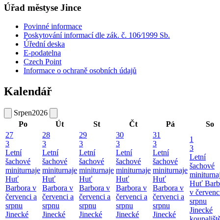
Úřad městyse Jince
Povinné informace
Poskytování informací dle zák. č. 106⁄1999 Sb.
Úřední deska
E-podatelna
Czech Point
Informace o ochraně osobních údajů
Kalendář
Srpen
2026
Po
Út
St
Čt
Pá
So
27
28
29
30
31
1
3
3
3
3
3
3
Letní
Letní
Letní
Letní
Letní
Letní
šachové
šachové
šachové
šachové
šachové
šachové
miniturnaje
miniturnaje
miniturnaje
miniturnaje
miniturnaje
miniturna
Huť
Huť
Huť
Huť
Huť
Huť Barb
Barbora v
Barbora v
Barbora v
Barbora v
Barbora v
v červenc
červenci a
červenci a
červenci a
červenci a
červenci a
srpnu
srpnu
srpnu
srpnu
srpnu
srpnu
Jinecké
Jinecké
Jinecké
Jinecké
Jinecké
Jinecké
koupališt