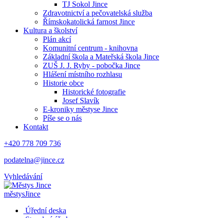
TJ Sokol Jince
Zdravotnictví a pečovatelská služba
Římskokatolická farnost Jince
Kultura a školství
Plán akcí
Komunitní centrum - knihovna
Základní škola a Mateřská škola Jince
ZUŠ J. J. Ryby - pobočka Jince
Hlášení místního rozhlasu
Historie obce
Historické fotografie
Josef Slavík
E-kroniky městyse Jince
Píše se o nás
Kontakt
+420 778 709 736
podatelna@jince.cz
Vyhledávání
městys
Jince
Úřední deska