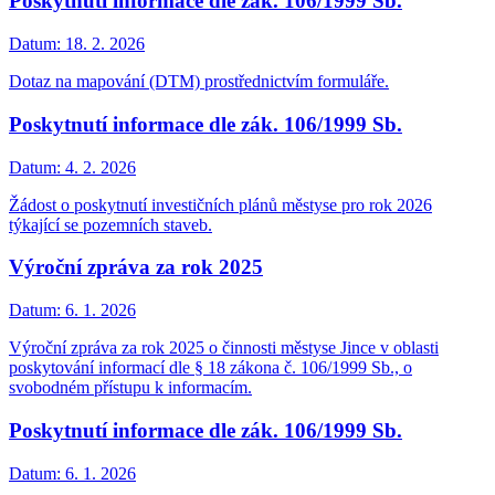
Poskytnutí informace dle zák. 106/1999 Sb.
Datum:
18. 2. 2026
Dotaz na mapování (DTM) prostřednictvím formuláře.
Poskytnutí informace dle zák. 106/1999 Sb.
Datum:
4. 2. 2026
Žádost o poskytnutí investičních plánů městyse pro rok 2026
týkající se pozemních staveb.
Výroční zpráva za rok 2025
Datum:
6. 1. 2026
Výroční zpráva za rok 2025 o činnosti městyse Jince v oblasti
poskytování informací dle § 18 zákona č. 106/1999 Sb., o
svobodném přístupu k informacím.
Poskytnutí informace dle zák. 106/1999 Sb.
Datum:
6. 1. 2026