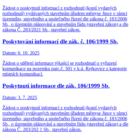
Žádost o poskytnutí informací z rozhodnutí (kopií vydaných
rozhodnutí) vydávaných stavebním úřadem městyse Jince v rámci
územního, stavebního a společného řízení dle zákona č. 183/2006
Sb., o územním plánování a stavebním řádu (stavební zákon) a dle
zákona Č. 283/2021 Sb., stavební zákon.
Poskytování informací dle zák. č. 106/1999 Sb.
Datum:
6. 10. 2025
Žádost o sdělení informace týkající se rozhodnutí o vyřazení
komunikace na pozemku parc.č. 301 v k.ú. Rejkovice z kategorie
místních komunikací.
Poskytnutí informace dle zák. 106/1999 Sb.
Datum:
3. 7. 2025
Žádost o poskytnutí informací z rozhodnutí (kopií vydaných
rozhodnutí) vydávaných stavebním úřadem městyse Jince v rámci
územního, stavebního a společného řízení dle zákona č. 183/2006
Sb., o územním plánování a stavebním řádu (stavební zákon) a dle
zákona Č. 283/202 1 Sb., stavební zákon.