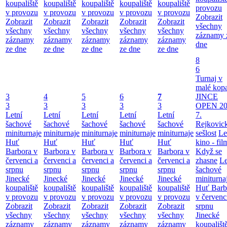
koupaliště
koupaliště
koupaliště
koupaliště
koupaliště
provozu
v provozu
v provozu
v provozu
v provozu
v provozu
Zobrazit
Zobrazit
Zobrazit
Zobrazit
Zobrazit
Zobrazit
všechny
všechny
všechny
všechny
všechny
všechny
záznamy 
záznamy
záznamy
záznamy
záznamy
záznamy
dne
ze dne
ze dne
ze dne
ze dne
ze dne
8
6
Turnaj v
malé kop
3
4
5
6
7
JINCE
3
3
3
3
3
OPEN 20
Letní
Letní
Letní
Letní
Letní
7.
šachové
šachové
šachové
šachové
šachové
Rejkovic
miniturnaje
miniturnaje
miniturnaje
miniturnaje
miniturnaje
sešlost
Le
Huť
Huť
Huť
Huť
Huť
kino - fil
Barbora v
Barbora v
Barbora v
Barbora v
Barbora v
Když se
červenci a
červenci a
červenci a
červenci a
červenci a
zhasne
Le
srpnu
srpnu
srpnu
srpnu
srpnu
šachové
Jinecké
Jinecké
Jinecké
Jinecké
Jinecké
miniturna
koupaliště
koupaliště
koupaliště
koupaliště
koupaliště
Huť Barb
v provozu
v provozu
v provozu
v provozu
v provozu
v červenc
Zobrazit
Zobrazit
Zobrazit
Zobrazit
Zobrazit
srpnu
všechny
všechny
všechny
všechny
všechny
Jinecké
záznamy
záznamy
záznamy
záznamy
záznamy
koupališt