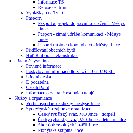
Informace TS
Re-use centrum
Vyhlášky a nařízení
Pasporty
Pasport a projekt dopravního značení - Městys
Jince
Pasport - zimní údržba komunikací - Městys
Jince
Pasport místních komunikací - Městys Jince
Přidělování obecních bytů
Huť Barbora - rekonstrukce
Úřad městyse Jince
Povinné informace
Poskytování informací dle zák. č. 106⁄1999 Sb.
Úřední deska
E-podatelna
Czech Point
Informace o ochraně osobních údajů
Služby a organizace
Vodohospodářské služby městyse Jince
Společenské a zájmové organizace
Český rybářský svaz, MO Jince - dospělí
Český rybářský svaz, MO Jince - děti a mládež
Sbor dobrovolných hasičů Jince
Pionýrská skupina Jince