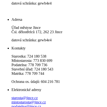
datová schránka: gewb4e4
Adresa
Úřad městyse Jince
Čsl. dělostřelců 172, 262 23 Jince
datová schránka: gewb4e4
Kontakty
Starostka: 724 180 538
Místostarosta: 773 830 699
Podatelna: 778 709 736
Stavební úřad: 724 180 543
Matrika: 778 709 744
Ochrana os. údajů: 604 216 781
Elektronické adresy
starosta@jince.cz
mistostarosta@jince.cz
podatelna@jince.cz