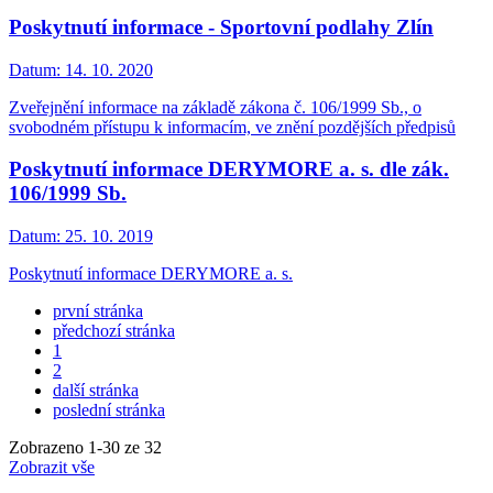
Poskytnutí informace - Sportovní podlahy Zlín
Datum:
14. 10. 2020
Zveřejnění informace na základě zákona č. 106/1999 Sb., o
svobodném přístupu k informacím, ve znění pozdějších předpisů
Poskytnutí informace DERYMORE a. s. dle zák.
106/1999 Sb.
Datum:
25. 10. 2019
Poskytnutí informace DERYMORE a. s.
první stránka
předchozí stránka
1
2
další stránka
poslední stránka
Zobrazeno
1
-
30
ze 32
Zobrazit vše