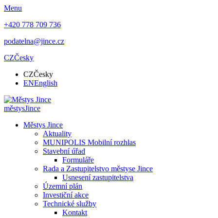
Menu
+420 778 709 736
podatelna@jince.cz
CZ
Česky
CZ
Česky
EN
English
městys
Jince
Městys Jince
Aktuality
MUNIPOLIS Mobilní rozhlas
Stavební úřad
Formuláře
Rada a Zastupitelstvo městyse Jince
Usnesení zastupitelstva
Územní plán
Investiční akce
Technické služby
Kontakt