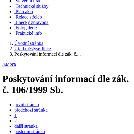
Stavební úřad
Technické služby
Plán akcí
Relace střeleb
Jinecký zpravodaj
Fotogalerie
Praktické info
Úvodní stránka
Úřad městyse Jince
Poskytování informací dle zák. č....
nahoru
Poskytování informací dle zák.
č. 106/1999 Sb.
první stránka
předchozí stránka
1
2
další stránka
poslední stránka