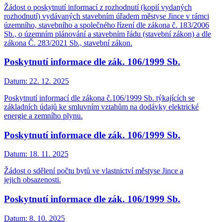
Žádost o poskytnutí informací z rozhodnutí (kopií vydaných
rozhodnutí) vydávaných stavebním úřadem městyse Jince v rámci
územního, stavebního a společného řízení dle zákona č. 183/2006
Sb., o územním plánování a stavebním řádu (stavební zákon) a dle
zákona Č. 283/2021 Sb., stavební zákon.
Poskytnutí informace dle zák. 106/1999 Sb.
Datum:
22. 12. 2025
Poskytnutí informací dle zákona č.106/1999 Sb. týkajících se
základních údajů ke smluvním vztahům na dodávky elektrické
energie a zemního plynu.
Poskytnutí informace dle zák. 106/1999 Sb.
Datum:
18. 11. 2025
Žádost o sdělení počtu bytů ve vlastnictví městyse Jince a
jejich obsazenosti.
Poskytnutí informace dle zák. 106/1999 Sb.
Datum:
8. 10. 2025