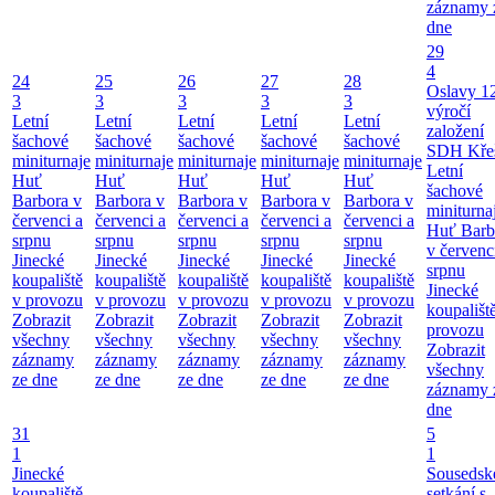
záznamy 
dne
29
4
24
25
26
27
28
Oslavy 1
3
3
3
3
3
výročí
Letní
Letní
Letní
Letní
Letní
založení
šachové
šachové
šachové
šachové
šachové
SDH Kře
miniturnaje
miniturnaje
miniturnaje
miniturnaje
miniturnaje
Letní
Huť
Huť
Huť
Huť
Huť
šachové
Barbora v
Barbora v
Barbora v
Barbora v
Barbora v
miniturna
červenci a
červenci a
červenci a
červenci a
červenci a
Huť Barb
srpnu
srpnu
srpnu
srpnu
srpnu
v červenc
Jinecké
Jinecké
Jinecké
Jinecké
Jinecké
srpnu
koupaliště
koupaliště
koupaliště
koupaliště
koupaliště
Jinecké
v provozu
v provozu
v provozu
v provozu
v provozu
koupališt
Zobrazit
Zobrazit
Zobrazit
Zobrazit
Zobrazit
provozu
všechny
všechny
všechny
všechny
všechny
Zobrazit
záznamy
záznamy
záznamy
záznamy
záznamy
všechny
ze dne
ze dne
ze dne
ze dne
ze dne
záznamy 
dne
31
5
1
1
Jinecké
Sousedsk
koupaliště
setkání s