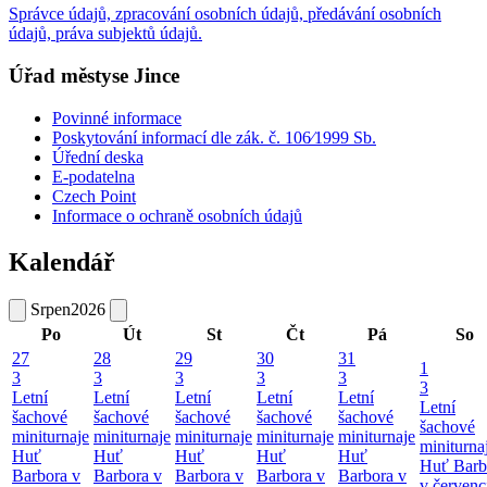
Správce údajů, zpracování osobních údajů, předávání osobních
údajů, práva subjektů údajů.
Úřad městyse Jince
Povinné informace
Poskytování informací dle zák. č. 106⁄1999 Sb.
Úřední deska
E-podatelna
Czech Point
Informace o ochraně osobních údajů
Kalendář
Srpen
2026
Po
Út
St
Čt
Pá
So
27
28
29
30
31
1
3
3
3
3
3
3
Letní
Letní
Letní
Letní
Letní
Letní
šachové
šachové
šachové
šachové
šachové
šachové
miniturnaje
miniturnaje
miniturnaje
miniturnaje
miniturnaje
miniturna
Huť
Huť
Huť
Huť
Huť
Huť Barb
Barbora v
Barbora v
Barbora v
Barbora v
Barbora v
v červenc