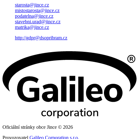
starosta@jince.cz
mistostarosta@jince.cz
podatelna@jince.cz
stavebni.urad@jince.cz
matrika@jince.cz
http://gdpr@dsopribram.cz
Oficiální stránky obce Jince © 2026
Provozovatel
Galileo Corporation s.r.o.