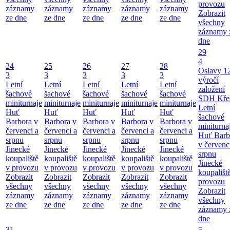
provozu
záznamy
záznamy
záznamy
záznamy
záznamy
Zobrazit
ze dne
ze dne
ze dne
ze dne
ze dne
všechny
záznamy 
dne
29
4
24
25
26
27
28
Oslavy 1
3
3
3
3
3
výročí
Letní
Letní
Letní
Letní
Letní
založení
šachové
šachové
šachové
šachové
šachové
SDH Kře
miniturnaje
miniturnaje
miniturnaje
miniturnaje
miniturnaje
Letní
Huť
Huť
Huť
Huť
Huť
šachové
Barbora v
Barbora v
Barbora v
Barbora v
Barbora v
miniturna
červenci a
červenci a
červenci a
červenci a
červenci a
Huť Barb
srpnu
srpnu
srpnu
srpnu
srpnu
v červenc
Jinecké
Jinecké
Jinecké
Jinecké
Jinecké
srpnu
koupaliště
koupaliště
koupaliště
koupaliště
koupaliště
Jinecké
v provozu
v provozu
v provozu
v provozu
v provozu
koupališt
Zobrazit
Zobrazit
Zobrazit
Zobrazit
Zobrazit
provozu
všechny
všechny
všechny
všechny
všechny
Zobrazit
záznamy
záznamy
záznamy
záznamy
záznamy
všechny
ze dne
ze dne
ze dne
ze dne
ze dne
záznamy 
dne
31
5