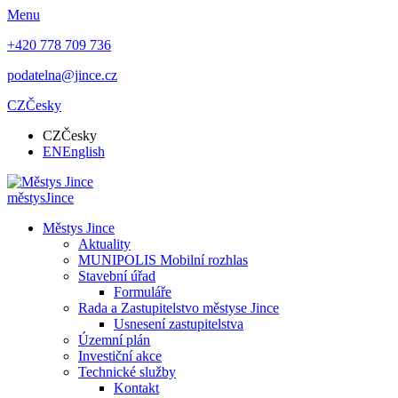
Menu
+420 778 709 736
podatelna@jince.cz
CZ
Česky
CZ
Česky
EN
English
městys
Jince
Městys Jince
Aktuality
MUNIPOLIS Mobilní rozhlas
Stavební úřad
Formuláře
Rada a Zastupitelstvo městyse Jince
Usnesení zastupitelstva
Územní plán
Investiční akce
Technické služby
Kontakt