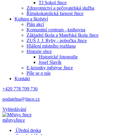
TJ Sokol Jince
Zdravotnictví a pečovatelská služba
Římskokatolická farnost Jince
Kultura a školství
Plán akcí
Komunitní centrum - knihovna
Základní škola a Mateřská škola Jince
ZUŠ J. J. Ryby - pobočka Jince
Hlášení místního rozhlasu
Historie obce
Historické fotografie
Josef Slavík
E-kroniky městyse Jince
Píše se o nás
Kontakt
+420 778 709 736
podatelna@jince.cz
Vyhledávání
městys
Jince
Úřední deska