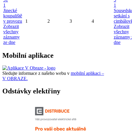
1
1
Jinecké
Sousedsk
koupaliště
setkání s
v provozu
1
2
3
4
cimbálov
Zobrazit
Zobrazit
všechny
všechny
záznamy
záznamy 
ze dne
dne
Mobilní aplikace
Sledujte informace z našeho webu v
mobilní aplikaci –
V OBRAZE.
Odstávky elektřiny