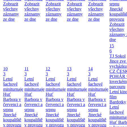
Zobrazit
Zobrazit
Zobrazit
Zobrazit
Zobrazit
srpnu
všechny
všechny
všechny
všechny
všechny
Jinecké
záznamy
záznamy
záznamy
záznamy
záznamy
koupališt
ze dne
ze dne
ze dne
ze dne
ze dne
provozu
Zobrazit
všechny
záznamy 
dne
15
6
TJ Sokol
Jince zve
vycházku
10
11
12
13
14
CZ ČES
3
3
3
3
3
POHÁR 
Letní
Letní
Letní
Letní
Letní
loveckém
šachové
šachové
šachové
šachové
šachové
parcouru
miniturnaje
miniturnaje
miniturnaje
miniturnaje
miniturnaje
Letní kino
Huť
Huť
Huť
Huť
Huť
film
Barbora v
Barbora v
Barbora v
Barbora v
Barbora v
Bardotky
červenci a
červenci a
červenci a
červenci a
červenci a
Letní
srpnu
srpnu
srpnu
srpnu
srpnu
šachové
Jinecké
Jinecké
Jinecké
Jinecké
Jinecké
miniturna
koupaliště
koupaliště
koupaliště
koupaliště
koupaliště
Huť Barb
v provozu
v provozu
v provozu
v provozu
v provozu