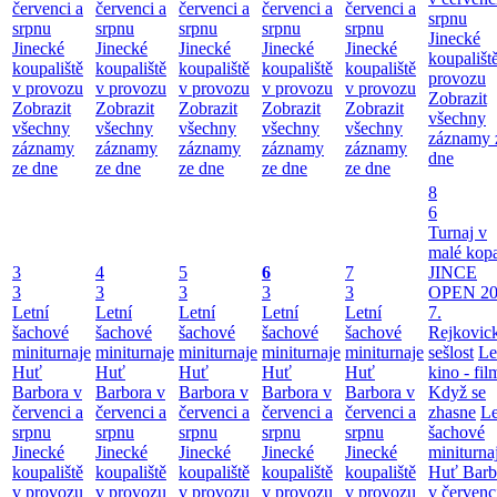
červenci a
červenci a
červenci a
červenci a
červenci a
srpnu
srpnu
srpnu
srpnu
srpnu
srpnu
Jinecké
Jinecké
Jinecké
Jinecké
Jinecké
Jinecké
koupališt
koupaliště
koupaliště
koupaliště
koupaliště
koupaliště
provozu
v provozu
v provozu
v provozu
v provozu
v provozu
Zobrazit
Zobrazit
Zobrazit
Zobrazit
Zobrazit
Zobrazit
všechny
všechny
všechny
všechny
všechny
všechny
záznamy 
záznamy
záznamy
záznamy
záznamy
záznamy
dne
ze dne
ze dne
ze dne
ze dne
ze dne
8
6
Turnaj v
malé kop
3
4
5
6
7
JINCE
3
3
3
3
3
OPEN 20
Letní
Letní
Letní
Letní
Letní
7.
šachové
šachové
šachové
šachové
šachové
Rejkovic
miniturnaje
miniturnaje
miniturnaje
miniturnaje
miniturnaje
sešlost
Le
Huť
Huť
Huť
Huť
Huť
kino - fil
Barbora v
Barbora v
Barbora v
Barbora v
Barbora v
Když se
červenci a
červenci a
červenci a
červenci a
červenci a
zhasne
Le
srpnu
srpnu
srpnu
srpnu
srpnu
šachové
Jinecké
Jinecké
Jinecké
Jinecké
Jinecké
miniturna
koupaliště
koupaliště
koupaliště
koupaliště
koupaliště
Huť Barb
v provozu
v provozu
v provozu
v provozu
v provozu
v červenc