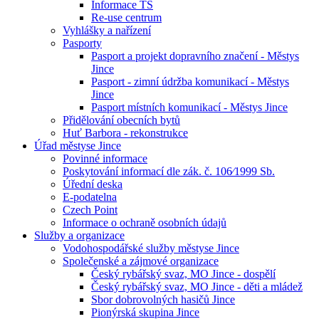
Informace TS
Re-use centrum
Vyhlášky a nařízení
Pasporty
Pasport a projekt dopravního značení - Městys
Jince
Pasport - zimní údržba komunikací - Městys
Jince
Pasport místních komunikací - Městys Jince
Přidělování obecních bytů
Huť Barbora - rekonstrukce
Úřad městyse Jince
Povinné informace
Poskytování informací dle zák. č. 106⁄1999 Sb.
Úřední deska
E-podatelna
Czech Point
Informace o ochraně osobních údajů
Služby a organizace
Vodohospodářské služby městyse Jince
Společenské a zájmové organizace
Český rybářský svaz, MO Jince - dospělí
Český rybářský svaz, MO Jince - děti a mládež
Sbor dobrovolných hasičů Jince
Pionýrská skupina Jince