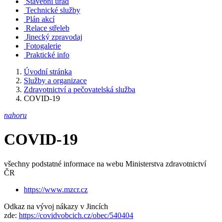
Stavební úřad
Technické služby
Plán akcí
Relace střeleb
Jinecký zpravodaj
Fotogalerie
Praktické info
Úvodní stránka
Služby a organizace
Zdravotnictví a pečovatelská služba
COVID-19
nahoru
COVID-19
všechny podstatné informace na webu Ministerstva zdravotnictví
ČR
https://www.mzcr.cz
Odkaz na vývoj nákazy v Jincích
zde:
https://covidvobcich.cz/obec/540404