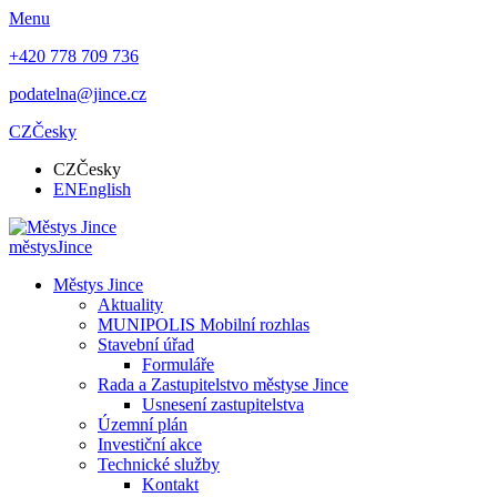
Menu
+420 778 709 736
podatelna@jince.cz
CZ
Česky
CZ
Česky
EN
English
městys
Jince
Městys Jince
Aktuality
MUNIPOLIS Mobilní rozhlas
Stavební úřad
Formuláře
Rada a Zastupitelstvo městyse Jince
Usnesení zastupitelstva
Územní plán
Investiční akce
Technické služby
Kontakt