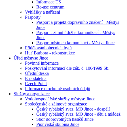
Informace TS
Re-use centrum
Vyhlášky a nařízení
Pasporty
Pasport a projekt dopravního značení - Městys
Jince
Pasport - zimní údržba komunikací - Městys
Jince
Pasport místních komunikací - Městys Jince
Přidělování obecních bytů
Huť Barbora - rekonstrukce
Úřad městyse Jince
Povinné informace
Poskytování informací dle zák. č. 106⁄1999 Sb.
Úřední deska
E-podatelna
Czech Point
Informace o ochraně osobních údajů
Služby a organizace
Vodohospodářské služby městyse Jince
Společenské a zájmové organizace
Český rybářský svaz, MO Jince - dospělí
Český rybářský svaz, MO Jince - děti a mládež
Sbor dobrovolných hasičů Jince
Pionýrská skupina Jince