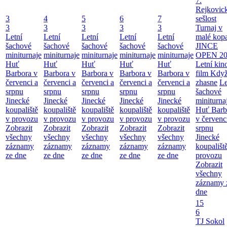
7.
Rejkovic
3
4
5
6
7
sešlost
3
3
3
3
3
Turnaj v
Letní
Letní
Letní
Letní
Letní
malé kop
šachové
šachové
šachové
šachové
šachové
JINCE
miniturnaje
miniturnaje
miniturnaje
miniturnaje
miniturnaje
OPEN 20
Huť
Huť
Huť
Huť
Huť
Letní kino
Barbora v
Barbora v
Barbora v
Barbora v
Barbora v
film Když
červenci a
červenci a
červenci a
červenci a
červenci a
zhasne
Le
srpnu
srpnu
srpnu
srpnu
srpnu
šachové
Jinecké
Jinecké
Jinecké
Jinecké
Jinecké
miniturna
koupaliště
koupaliště
koupaliště
koupaliště
koupaliště
Huť Barb
v provozu
v provozu
v provozu
v provozu
v provozu
v červenc
Zobrazit
Zobrazit
Zobrazit
Zobrazit
Zobrazit
srpnu
všechny
všechny
všechny
všechny
všechny
Jinecké
záznamy
záznamy
záznamy
záznamy
záznamy
koupališt
ze dne
ze dne
ze dne
ze dne
ze dne
provozu
Zobrazit
všechny
záznamy 
dne
15
6
TJ Sokol