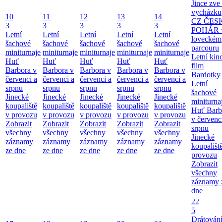
Jince zve
vycházku
10
11
12
13
14
CZ ČES
3
3
3
3
3
POHÁR 
Letní
Letní
Letní
Letní
Letní
loveckém
šachové
šachové
šachové
šachové
šachové
parcouru
miniturnaje
miniturnaje
miniturnaje
miniturnaje
miniturnaje
Letní kino
Huť
Huť
Huť
Huť
Huť
film
Barbora v
Barbora v
Barbora v
Barbora v
Barbora v
Bardotky
červenci a
červenci a
červenci a
červenci a
červenci a
Letní
srpnu
srpnu
srpnu
srpnu
srpnu
šachové
Jinecké
Jinecké
Jinecké
Jinecké
Jinecké
miniturna
koupaliště
koupaliště
koupaliště
koupaliště
koupaliště
Huť Barb
v provozu
v provozu
v provozu
v provozu
v provozu
v červenc
Zobrazit
Zobrazit
Zobrazit
Zobrazit
Zobrazit
srpnu
všechny
všechny
všechny
všechny
všechny
Jinecké
záznamy
záznamy
záznamy
záznamy
záznamy
koupališt
ze dne
ze dne
ze dne
ze dne
ze dne
provozu
Zobrazit
všechny
záznamy 
dne
22
5
Drátování