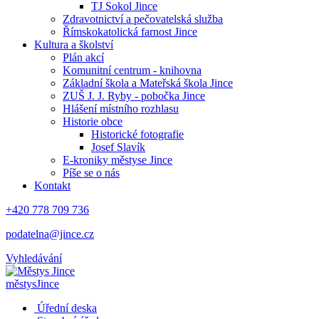
TJ Sokol Jince
Zdravotnictví a pečovatelská služba
Římskokatolická farnost Jince
Kultura a školství
Plán akcí
Komunitní centrum - knihovna
Základní škola a Mateřská škola Jince
ZUŠ J. J. Ryby - pobočka Jince
Hlášení místního rozhlasu
Historie obce
Historické fotografie
Josef Slavík
E-kroniky městyse Jince
Píše se o nás
Kontakt
+420 778 709 736
podatelna@jince.cz
Vyhledávání
městys
Jince
Úřední deska