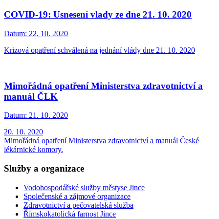
COVID-19: Usnesení vlady ze dne 21. 10. 2020
Datum:
22. 10. 2020
Krizová opatření schválená na jednání vlády dne 21. 10. 2020
Mimořádná opatření Ministerstva zdravotnictví a
manuál ČLK
Datum:
21. 10. 2020
20. 10. 2020
Mimořádná opatření Ministerstva zdravotnictví a manuál České
lékárnické komory.
Služby a organizace
Vodohospodářské služby městyse Jince
Společenské a zájmové organizace
Zdravotnictví a pečovatelská služba
Římskokatolická farnost Jince