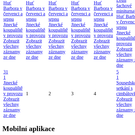
Letní
Huť
Huť
Huť
Huť
Huť
šachové
Barbora v
Barbora v
Barbora v
Barbora v
Barbora v
miniturna
červenci a
červenci a
červenci a
červenci a
červenci a
Huť Barb
srpnu
srpnu
srpnu
srpnu
srpnu
v červenc
Jinecké
Jinecké
Jinecké
Jinecké
Jinecké
srpnu
koupaliště
koupaliště
koupaliště
koupaliště
koupaliště
Jinecké
v provozu
v provozu
v provozu
v provozu
v provozu
koupališt
Zobrazit
Zobrazit
Zobrazit
Zobrazit
Zobrazit
provozu
všechny
všechny
všechny
všechny
všechny
Zobrazit
záznamy
záznamy
záznamy
záznamy
záznamy
všechny
ze dne
ze dne
ze dne
ze dne
ze dne
záznamy 
dne
31
5
1
1
Jinecké
Sousedsk
koupaliště
setkání s
v provozu
1
2
3
4
cimbálov
Zobrazit
Zobrazit
všechny
všechny
záznamy
záznamy 
ze dne
dne
Mobilní aplikace