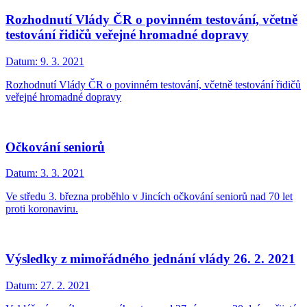
Rozhodnutí Vlády ČR o povinném testování, včetně
testování řidičů veřejné hromadné dopravy
Datum:
9. 3. 2021
Rozhodnutí Vlády ČR o povinném testování, včetně testování řidičů
veřejné hromadné dopravy
Očkování seniorů
Datum:
3. 3. 2021
Ve středu 3. března proběhlo v Jincích očkování seniorů nad 70 let
proti koronaviru.
Výsledky z mimořádného jednání vlády 26. 2. 2021
Datum:
27. 2. 2021