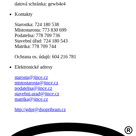
datová schránka: gewb4e4
Kontakty
Starostka: 724 180 538
Místostarosta: 773 830 699
Podatelna: 778 709 736
Stavební úřad: 724 180 543
Matrika: 778 709 744
Ochrana os. údajů: 604 216 781
Elektronické adresy
starosta@jince.cz
mistostarosta@jince.cz
podatelna@jince.cz
stavebni.urad@jince.cz
matrika@jince.cz
http://gdpr@dsopribram.cz