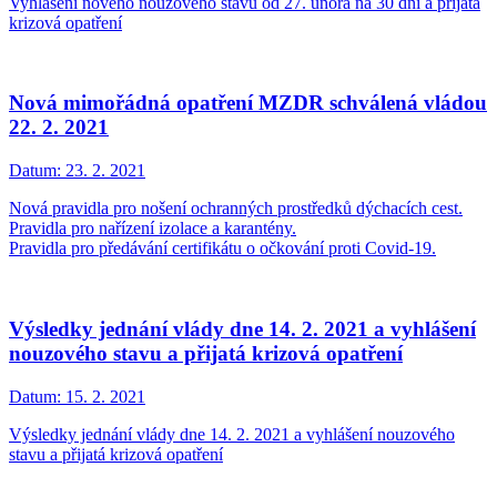
Vyhlášení nového nouzového stavu od 27. února na 30 dní a přijatá
krizová opatření
Nová mimořádná opatření MZDR schválená vládou
22. 2. 2021
Datum:
23. 2. 2021
Nová pravidla pro nošení ochranných prostředků dýchacích cest.
Pravidla pro nařízení izolace a karantény.
Pravidla pro předávání certifikátu o očkování proti Covid-19.
Výsledky jednání vlády dne 14. 2. 2021 a vyhlášení
nouzového stavu a přijatá krizová opatření
Datum:
15. 2. 2021
Výsledky jednání vlády dne 14. 2. 2021 a vyhlášení nouzového
stavu a přijatá krizová opatření