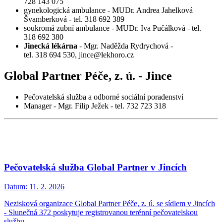
728 143 075
gynekologická ambulance - MUDr. Andrea Jahelková
Švamberková - tel. 318 692 389
soukromá zubní ambulance - MUDr. Iva Pučálková - tel.
318 692 380
Jinecká lékárna
- Mgr. Naděžda Rydrychová -
tel. 318 694 530, jince@lekhoro.cz
Global Partner Péče, z. ú. - Jince
Pečovatelská služba a odborné sociální poradenství
Manager - Mgr. Filip Ježek - tel. 732 723 318
Pečovatelská služba Global Partner v Jincích
Datum:
11. 2. 2026
Nezisková organizace Global Partner Péče, z. ú. se sídlem v Jincích
- Slunečná 372 poskytuje registrovanou terénní pečovatelskou
službu.