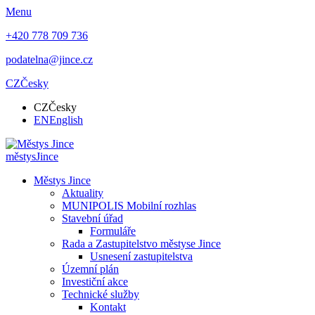
Menu
+420 778 709 736
podatelna@jince.cz
CZ
Česky
CZ
Česky
EN
English
městys
Jince
Městys Jince
Aktuality
MUNIPOLIS Mobilní rozhlas
Stavební úřad
Formuláře
Rada a Zastupitelstvo městyse Jince
Usnesení zastupitelstva
Územní plán
Investiční akce
Technické služby
Kontakt