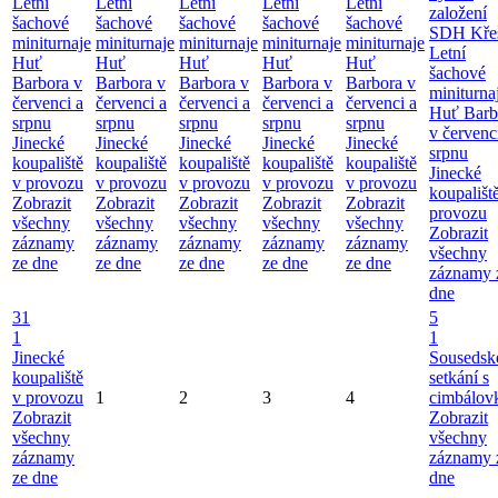
Letní
Letní
Letní
Letní
Letní
založení
šachové
šachové
šachové
šachové
šachové
SDH Kře
miniturnaje
miniturnaje
miniturnaje
miniturnaje
miniturnaje
Letní
Huť
Huť
Huť
Huť
Huť
šachové
Barbora v
Barbora v
Barbora v
Barbora v
Barbora v
miniturna
červenci a
červenci a
červenci a
červenci a
červenci a
Huť Barb
srpnu
srpnu
srpnu
srpnu
srpnu
v červenc
Jinecké
Jinecké
Jinecké
Jinecké
Jinecké
srpnu
koupaliště
koupaliště
koupaliště
koupaliště
koupaliště
Jinecké
v provozu
v provozu
v provozu
v provozu
v provozu
koupališt
Zobrazit
Zobrazit
Zobrazit
Zobrazit
Zobrazit
provozu
všechny
všechny
všechny
všechny
všechny
Zobrazit
záznamy
záznamy
záznamy
záznamy
záznamy
všechny
ze dne
ze dne
ze dne
ze dne
ze dne
záznamy 
dne
31
5
1
1
Jinecké
Sousedsk
koupaliště
setkání s
v provozu
1
2
3
4
cimbálov
Zobrazit
Zobrazit
všechny
všechny
záznamy
záznamy 
ze dne
dne