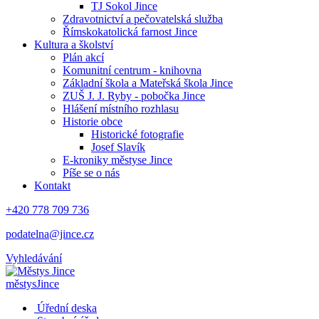
TJ Sokol Jince
Zdravotnictví a pečovatelská služba
Římskokatolická farnost Jince
Kultura a školství
Plán akcí
Komunitní centrum - knihovna
Základní škola a Mateřská škola Jince
ZUŠ J. J. Ryby - pobočka Jince
Hlášení místního rozhlasu
Historie obce
Historické fotografie
Josef Slavík
E-kroniky městyse Jince
Píše se o nás
Kontakt
+420 778 709 736
podatelna@jince.cz
Vyhledávání
městys
Jince
Úřední deska