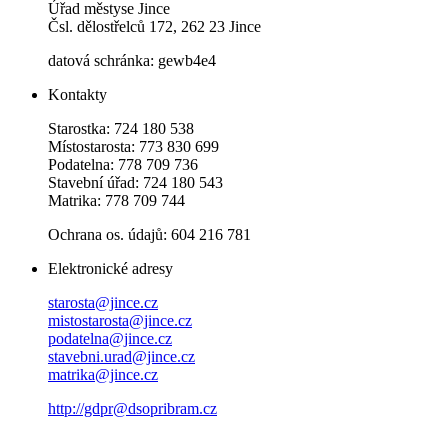
Úřad městyse Jince
Čsl. dělostřelců 172, 262 23 Jince
datová schránka: gewb4e4
Kontakty
Starostka: 724 180 538
Místostarosta: 773 830 699
Podatelna: 778 709 736
Stavební úřad: 724 180 543
Matrika: 778 709 744
Ochrana os. údajů: 604 216 781
Elektronické adresy
starosta@jince.cz
mistostarosta@jince.cz
podatelna@jince.cz
stavebni.urad@jince.cz
matrika@jince.cz
http://gdpr@dsopribram.cz