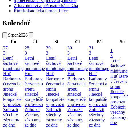
Společenské a zájmové organizace
Zdravotnictví a pečovatelská služba
Římskokatolická farnost Jince
Kalendář
Srpen
2026
Po
Út
St
Čt
Pá
So
27
28
29
30
31
1
3
3
3
3
3
3
Letní
Letní
Letní
Letní
Letní
Letní
šachové
šachové
šachové
šachové
šachové
šachové
miniturnaje
miniturnaje
miniturnaje
miniturnaje
miniturnaje
miniturna
Huť
Huť
Huť
Huť
Huť
Huť Barb
Barbora v
Barbora v
Barbora v
Barbora v
Barbora v
v červenc
červenci a
červenci a
červenci a
červenci a
červenci a
srpnu
srpnu
srpnu
srpnu
srpnu
srpnu
Jinecké
Jinecké
Jinecké
Jinecké
Jinecké
Jinecké
koupališt
koupaliště
koupaliště
koupaliště
koupaliště
koupaliště
provozu
v provozu
v provozu
v provozu
v provozu
v provozu
Zobrazit
Zobrazit
Zobrazit
Zobrazit
Zobrazit
Zobrazit
všechny
všechny
všechny
všechny
všechny
všechny
záznamy 
záznamy
záznamy
záznamy
záznamy
záznamy
dne
ze dne
ze dne
ze dne
ze dne
ze dne