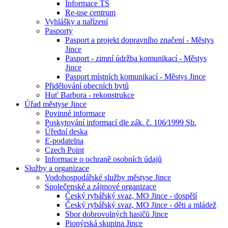
Informace TS
Re-use centrum
Vyhlášky a nařízení
Pasporty
Pasport a projekt dopravního značení - Městys
Jince
Pasport - zimní údržba komunikací - Městys
Jince
Pasport místních komunikací - Městys Jince
Přidělování obecních bytů
Huť Barbora - rekonstrukce
Úřad městyse Jince
Povinné informace
Poskytování informací dle zák. č. 106⁄1999 Sb.
Úřední deska
E-podatelna
Czech Point
Informace o ochraně osobních údajů
Služby a organizace
Vodohospodářské služby městyse Jince
Společenské a zájmové organizace
Český rybářský svaz, MO Jince - dospělí
Český rybářský svaz, MO Jince - děti a mládež
Sbor dobrovolných hasičů Jince
Pionýrská skupina Jince