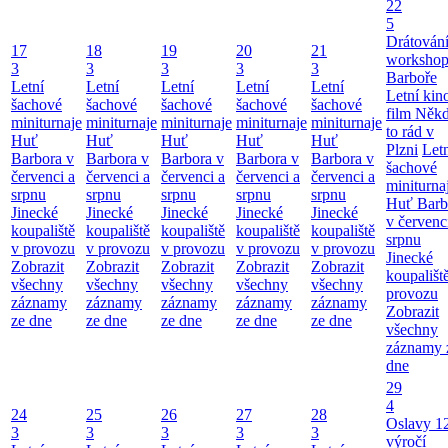
22
5
Drátování
17
18
19
20
21
workshop
3
3
3
3
3
Barboře
Letní
Letní
Letní
Letní
Letní
Letní kino
šachové
šachové
šachové
šachové
šachové
film Něk
miniturnaje
miniturnaje
miniturnaje
miniturnaje
miniturnaje
to rád v
Huť
Huť
Huť
Huť
Huť
Plzni
Let
Barbora v
Barbora v
Barbora v
Barbora v
Barbora v
šachové
červenci a
červenci a
červenci a
červenci a
červenci a
miniturna
srpnu
srpnu
srpnu
srpnu
srpnu
Huť Barb
Jinecké
Jinecké
Jinecké
Jinecké
Jinecké
v červenc
koupaliště
koupaliště
koupaliště
koupaliště
koupaliště
srpnu
v provozu
v provozu
v provozu
v provozu
v provozu
Jinecké
Zobrazit
Zobrazit
Zobrazit
Zobrazit
Zobrazit
koupališt
všechny
všechny
všechny
všechny
všechny
provozu
záznamy
záznamy
záznamy
záznamy
záznamy
Zobrazit
ze dne
ze dne
ze dne
ze dne
ze dne
všechny
záznamy 
dne
29
4
24
25
26
27
28
Oslavy 1
3
3
3
3
3
výročí