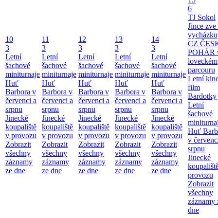
6
TJ Sokol
Jince zve
vycházku
10
11
12
13
14
CZ ČES
3
3
3
3
3
POHÁR 
Letní
Letní
Letní
Letní
Letní
loveckém
šachové
šachové
šachové
šachové
šachové
parcouru
miniturnaje
miniturnaje
miniturnaje
miniturnaje
miniturnaje
Letní kino
Huť
Huť
Huť
Huť
Huť
film
Barbora v
Barbora v
Barbora v
Barbora v
Barbora v
Bardotky
červenci a
červenci a
červenci a
červenci a
červenci a
Letní
srpnu
srpnu
srpnu
srpnu
srpnu
šachové
Jinecké
Jinecké
Jinecké
Jinecké
Jinecké
miniturna
koupaliště
koupaliště
koupaliště
koupaliště
koupaliště
Huť Barb
v provozu
v provozu
v provozu
v provozu
v provozu
v červenc
Zobrazit
Zobrazit
Zobrazit
Zobrazit
Zobrazit
srpnu
všechny
všechny
všechny
všechny
všechny
Jinecké
záznamy
záznamy
záznamy
záznamy
záznamy
koupališt
ze dne
ze dne
ze dne
ze dne
ze dne
provozu
Zobrazit
všechny
záznamy 
dne