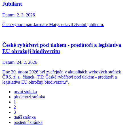
Jubilant
Datum:
2. 3. 2026
Člen výboru pan Jaroslav Matys oslavil životní jubileum.
České rybářství pod tlakem - predátoři a legislativa
EU ohrožují biodiverzitu
Datum:
24. 2. 2026
Dne 20. února 2026 byl zveřejněn v aktualitách webových stránek
ČRS, z. s., článek „TZ: České rybářství pod tlakem - predátoři a
legislativa EU ohrožují biodiverzitu“.
první stránka
předchozí stránka
1
2
3
další stránka
poslední stránka