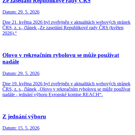
Ze zasedání Republikové rady ČRS
Datum:
29. 5. 2026
Dne 21. května 2026 byl zveřejněn v aktualitách webových stránek
ČRS, z. s., článek „Ze zasedání Republikové rady ČRS (květen
2026).“
Olovo v rekreačním rybolovu se může používat
nadále
Datum:
29. 5. 2026
Dne 19. května 2026 byl zveřejněn v aktualitách webových stránek
ČRS, z. s., článek „Olovo v rekreačním rybolovu se může používat
nadále - jednání výboru Evropské komise REACH“.
Z jednání výboru
Datum:
15. 5. 2026