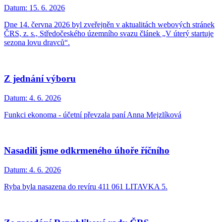
Datum:
15. 6. 2026
Dne 14. června 2026 byl zveřejněn v aktualitách webových stránek
ČRS, z. s., Středočeského územního svazu článek „V úterý startuje
sezona lovu dravců“.
Z jednání výboru
Datum:
4. 6. 2026
Funkci ekonoma - účetní převzala paní Anna Mejzlíková
Nasadili jsme odkrmeného úhoře říčního
Datum:
4. 6. 2026
Ryba byla nasazena do revíru 411 061 LITAVKA 5.