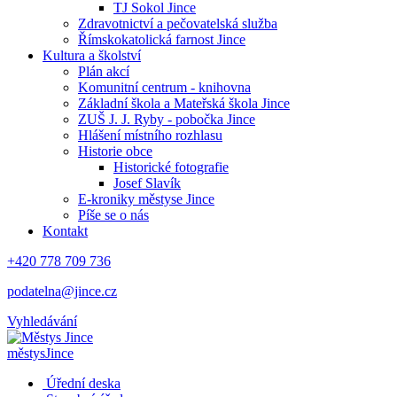
TJ Sokol Jince
Zdravotnictví a pečovatelská služba
Římskokatolická farnost Jince
Kultura a školství
Plán akcí
Komunitní centrum - knihovna
Základní škola a Mateřská škola Jince
ZUŠ J. J. Ryby - pobočka Jince
Hlášení místního rozhlasu
Historie obce
Historické fotografie
Josef Slavík
E-kroniky městyse Jince
Píše se o nás
Kontakt
+420 778 709 736
podatelna@jince.cz
Vyhledávání
městys
Jince
Úřední deska