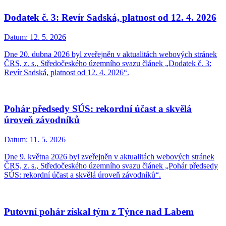
Dodatek č. 3: Revír Sadská, platnost od 12. 4. 2026
Datum:
12. 5. 2026
Dne 20. dubna 2026 byl zveřejněn v aktualitách webových stránek
ČRS, z. s., Středočeského územního svazu článek „Dodatek č. 3:
Revír Sadská, platnost od 12. 4. 2026“.
Pohár předsedy SÚS: rekordní účast a skvělá
úroveň závodníků
Datum:
11. 5. 2026
Dne 9. května 2026 byl zveřejněn v aktualitách webových stránek
ČRS, z. s., Středočeského územního svazu článek „Pohár předsedy
SÚS: rekordní účast a skvělá úroveň závodníků“.
Putovní pohár získal tým z Týnce nad Labem