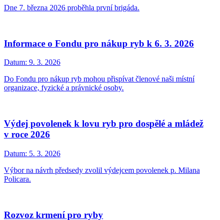
Dne 7. března 2026 proběhla první brigáda.
Informace o Fondu pro nákup ryb k 6. 3. 2026
Datum:
9. 3. 2026
Do Fondu pro nákup ryb mohou přispívat členové naši místní
organizace, fyzické a právnické osoby.
Výdej povolenek k lovu ryb pro dospělé a mládež
v roce 2026
Datum:
5. 3. 2026
Výbor na návrh předsedy zvolil výdejcem povolenek p. Milana
Policara.
Rozvoz krmení pro ryby