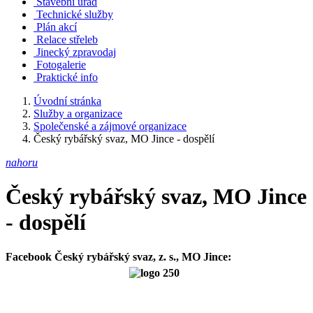
Stavební úřad
Technické služby
Plán akcí
Relace střeleb
Jinecký zpravodaj
Fotogalerie
Praktické info
Úvodní stránka
Služby a organizace
Společenské a zájmové organizace
Český rybářský svaz, MO Jince - dospělí
nahoru
Český rybářský svaz, MO Jince
- dospělí
Facebook Český rybářský svaz, z. s., MO Jince
: