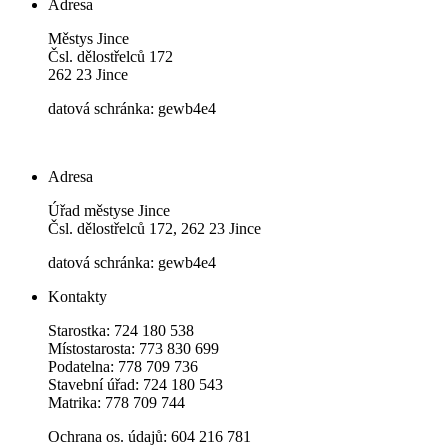
Adresa
Městys Jince
Čsl. dělostřelců 172
262 23 Jince
datová schránka: gewb4e4
Adresa
Úřad městyse Jince
Čsl. dělostřelců 172, 262 23 Jince
datová schránka: gewb4e4
Kontakty
Starostka: 724 180 538
Místostarosta: 773 830 699
Podatelna: 778 709 736
Stavební úřad: 724 180 543
Matrika: 778 709 744
Ochrana os. údajů: 604 216 781