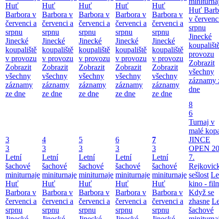
miniturna
Huť
Huť
Huť
Huť
Huť
Huť Barb
Barbora v
Barbora v
Barbora v
Barbora v
Barbora v
v červenc
červenci a
červenci a
červenci a
červenci a
červenci a
srpnu
srpnu
srpnu
srpnu
srpnu
srpnu
Jinecké
Jinecké
Jinecké
Jinecké
Jinecké
Jinecké
koupališt
koupaliště
koupaliště
koupaliště
koupaliště
koupaliště
provozu
v provozu
v provozu
v provozu
v provozu
v provozu
Zobrazit
Zobrazit
Zobrazit
Zobrazit
Zobrazit
Zobrazit
všechny
všechny
všechny
všechny
všechny
všechny
záznamy 
záznamy
záznamy
záznamy
záznamy
záznamy
dne
ze dne
ze dne
ze dne
ze dne
ze dne
8
6
Turnaj v
malé kop
3
4
5
6
7
JINCE
3
3
3
3
3
OPEN 20
Letní
Letní
Letní
Letní
Letní
7.
šachové
šachové
šachové
šachové
šachové
Rejkovic
miniturnaje
miniturnaje
miniturnaje
miniturnaje
miniturnaje
sešlost
Le
Huť
Huť
Huť
Huť
Huť
kino - fil
Barbora v
Barbora v
Barbora v
Barbora v
Barbora v
Když se
červenci a
červenci a
červenci a
červenci a
červenci a
zhasne
Le
srpnu
srpnu
srpnu
srpnu
srpnu
šachové
Jinecké
Jinecké
Jinecké
Jinecké
Jinecké
miniturna