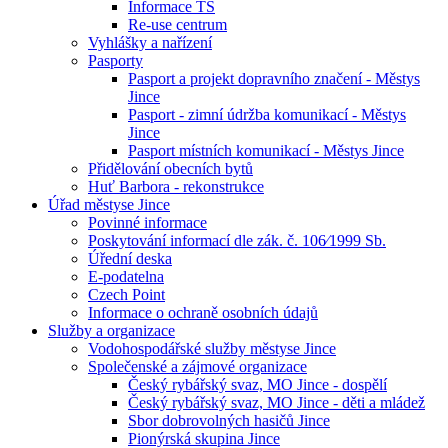
Informace TS
Re-use centrum
Vyhlášky a nařízení
Pasporty
Pasport a projekt dopravního značení - Městys
Jince
Pasport - zimní údržba komunikací - Městys
Jince
Pasport místních komunikací - Městys Jince
Přidělování obecních bytů
Huť Barbora - rekonstrukce
Úřad městyse Jince
Povinné informace
Poskytování informací dle zák. č. 106⁄1999 Sb.
Úřední deska
E-podatelna
Czech Point
Informace o ochraně osobních údajů
Služby a organizace
Vodohospodářské služby městyse Jince
Společenské a zájmové organizace
Český rybářský svaz, MO Jince - dospělí
Český rybářský svaz, MO Jince - děti a mládež
Sbor dobrovolných hasičů Jince
Pionýrská skupina Jince