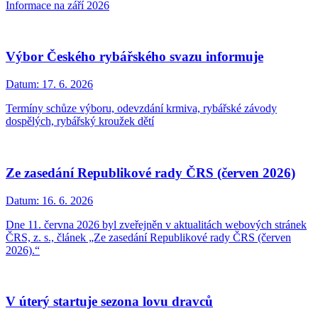
Informace na září 2026
Výbor Českého rybářského svazu informuje
Datum:
17. 6. 2026
Termíny schůze výboru, odevzdání krmiva, rybářské závody
dospělých, rybářský kroužek dětí
Ze zasedání Republikové rady ČRS (červen 2026)
Datum:
16. 6. 2026
Dne 11. června 2026 byl zveřejněn v aktualitách webových stránek
ČRS, z. s., článek „Ze zasedání Republikové rady ČRS (červen
2026).“
V úterý startuje sezona lovu dravců