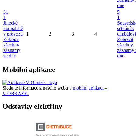
dne
31
5
1
1
Jinecké
Sousedsk
koupaliště
setkání s
v provozu
1
2
3
4
cimbálov
Zobrazit
Zobrazit
všechny
všechny
záznamy
záznamy 
ze dne
dne
Mobilní aplikace
Sledujte informace z našeho webu v
mobilní aplikaci –
V OBRAZE.
Odstávky elektřiny