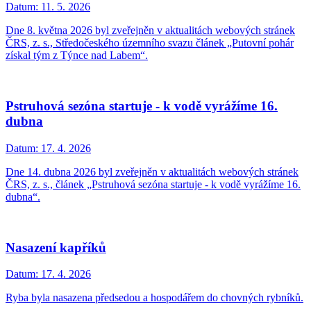
Datum:
11. 5. 2026
Dne 8. května 2026 byl zveřejněn v aktualitách webových stránek
ČRS, z. s., Středočeského územního svazu článek „Putovní pohár
získal tým z Týnce nad Labem“.
Pstruhová sezóna startuje - k vodě vyrážíme 16.
dubna
Datum:
17. 4. 2026
Dne 14. dubna 2026 byl zveřejněn v aktualitách webových stránek
ČRS, z. s., článek „Pstruhová sezóna startuje - k vodě vyrážíme 16.
dubna“.
Nasazení kapříků
Datum:
17. 4. 2026
Ryba byla nasazena předsedou a hospodářem do chovných rybníků.