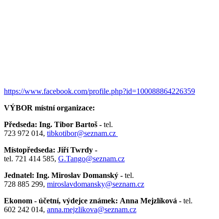
https://www.facebook.com/profile.php?id=100088864226359
VÝBOR místní organizace:
Předseda: Ing. Tibor Bartoš -
tel.
723 972 014,
tibkotibor@seznam.cz
Místopředseda: Jiří Twrdy -
tel. 721 414 585,
G.Tango@seznam.cz
Jednatel: Ing. Miroslav Domanský -
tel.
728 885 299,
miroslavdomansky@seznam.cz
Ekonom - účetní, výdejce známek: Anna Mejzlíková -
tel.
602 242 014,
anna.mejzlikova@seznam.cz