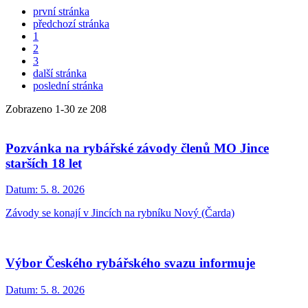
první stránka
předchozí stránka
1
2
3
další stránka
poslední stránka
Zobrazeno
1
-
30
ze 208
Pozvánka na rybářské závody členů MO Jince
starších 18 let
Datum:
5. 8. 2026
Závody se konají v Jincích na rybníku Nový (Čarda)
Výbor Českého rybářského svazu informuje
Datum:
5. 8. 2026