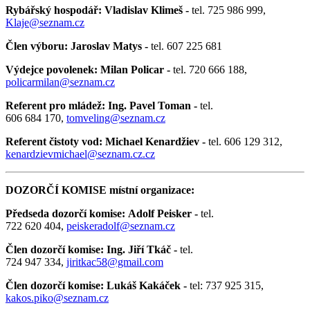
Rybářský hospodář: Vladislav Klimeš -
tel. 725 986 999,
Klaje@seznam.cz
Člen výboru: Jaroslav Matys -
tel. 607 225 681
Výdejce povolenek: Milan Policar -
tel. 720 666 188,
policarmilan@seznam.cz
Referent pro mládež: Ing. Pavel Toman -
tel.
606 684 170,
tomveling@seznam.cz
Referent čistoty vod: Michael Kenardžiev -
tel. 606 129 312,
kenardzievmichael@seznam.cz
.cz
DOZORČÍ KOMISE místní organizace:
Předseda dozorčí komise: Adolf Peisker -
tel.
722 620 404,
peiskeradolf@seznam.cz
Člen dozorčí komise: Ing. Jiří Tkáč -
tel.
724 947 334,
jiritkac58@gmail.com
Člen dozorčí komise: Lukáš Kakáček -
tel: 737 925 315,
kakos.piko@seznam.cz