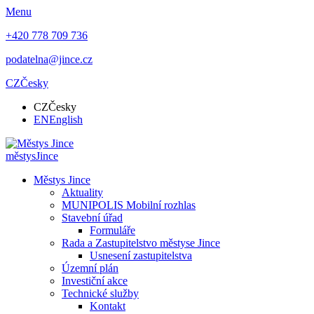
Menu
+420 778 709 736
podatelna@jince.cz
CZ
Česky
CZ
Česky
EN
English
městys
Jince
Městys Jince
Aktuality
MUNIPOLIS Mobilní rozhlas
Stavební úřad
Formuláře
Rada a Zastupitelstvo městyse Jince
Usnesení zastupitelstva
Územní plán
Investiční akce
Technické služby
Kontakt