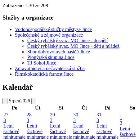
Zobrazeno
1
-
30
ze 208
Služby a organizace
Vodohospodářské služby městyse Jince
Společenské a zájmové organizace
Český rybářský svaz, MO Jince - dospělí
Český rybářský svaz, MO Jince - děti a mládež
Sbor dobrovolných hasičů Jince
Pionýrská skupina Jince
TJ Sokol Jince
Zdravotnictví a pečovatelská služba
Římskokatolická farnost Jince
Kalendář
Srpen
2026
Po
Út
St
Čt
Pá
So
27
28
29
30
31
1
3
3
3
3
3
3
Letní
Letní
Letní
Letní
Letní
Letní
šachové
šachové
šachové
šachové
šachové
šachové
miniturnaje
miniturnaje
miniturnaje
miniturnaje
miniturnaje