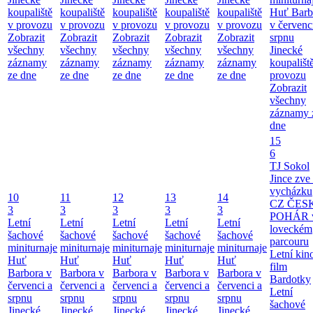
koupaliště
koupaliště
koupaliště
koupaliště
koupaliště
Huť Barb
v provozu
v provozu
v provozu
v provozu
v provozu
v červenc
Zobrazit
Zobrazit
Zobrazit
Zobrazit
Zobrazit
srpnu
všechny
všechny
všechny
všechny
všechny
Jinecké
záznamy
záznamy
záznamy
záznamy
záznamy
koupališt
ze dne
ze dne
ze dne
ze dne
ze dne
provozu
Zobrazit
všechny
záznamy 
dne
15
6
TJ Sokol
Jince zve
vycházku
10
11
12
13
14
CZ ČES
3
3
3
3
3
POHÁR 
Letní
Letní
Letní
Letní
Letní
loveckém
šachové
šachové
šachové
šachové
šachové
parcouru
miniturnaje
miniturnaje
miniturnaje
miniturnaje
miniturnaje
Letní kino
Huť
Huť
Huť
Huť
Huť
film
Barbora v
Barbora v
Barbora v
Barbora v
Barbora v
Bardotky
červenci a
červenci a
červenci a
červenci a
červenci a
Letní
srpnu
srpnu
srpnu
srpnu
srpnu
šachové
Jinecké
Jinecké
Jinecké
Jinecké
Jinecké