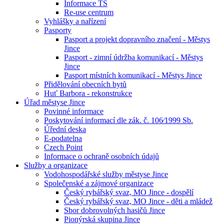
Informace TS
Re-use centrum
Vyhlášky a nařízení
Pasporty
Pasport a projekt dopravního značení - Městys
Jince
Pasport - zimní údržba komunikací - Městys
Jince
Pasport místních komunikací - Městys Jince
Přidělování obecních bytů
Huť Barbora - rekonstrukce
Úřad městyse Jince
Povinné informace
Poskytování informací dle zák. č. 106⁄1999 Sb.
Úřední deska
E-podatelna
Czech Point
Informace o ochraně osobních údajů
Služby a organizace
Vodohospodářské služby městyse Jince
Společenské a zájmové organizace
Český rybářský svaz, MO Jince - dospělí
Český rybářský svaz, MO Jince - děti a mládež
Sbor dobrovolných hasičů Jince
Pionýrská skupina Jince