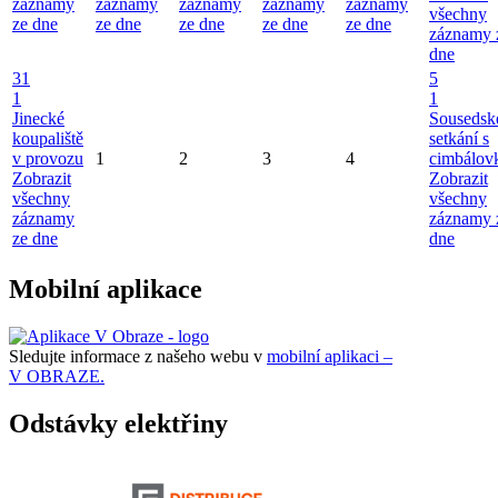
záznamy
záznamy
záznamy
záznamy
záznamy
všechny
ze dne
ze dne
ze dne
ze dne
ze dne
záznamy 
dne
31
5
1
1
Jinecké
Sousedsk
koupaliště
setkání s
v provozu
1
2
3
4
cimbálov
Zobrazit
Zobrazit
všechny
všechny
záznamy
záznamy 
ze dne
dne
Mobilní aplikace
Sledujte informace z našeho webu v
mobilní aplikaci –
V OBRAZE.
Odstávky elektřiny