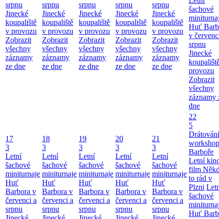
Letní
srpnu
srpnu
srpnu
srpnu
srpnu
šachové
Jinecké
Jinecké
Jinecké
Jinecké
Jinecké
miniturna
koupaliště
koupaliště
koupaliště
koupaliště
koupaliště
Huť Barb
v provozu
v provozu
v provozu
v provozu
v provozu
v červenc
Zobrazit
Zobrazit
Zobrazit
Zobrazit
Zobrazit
srpnu
všechny
všechny
všechny
všechny
všechny
Jinecké
záznamy
záznamy
záznamy
záznamy
záznamy
koupališt
ze dne
ze dne
ze dne
ze dne
ze dne
provozu
Zobrazit
všechny
záznamy 
dne
22
5
Drátování
17
18
19
20
21
workshop
3
3
3
3
3
Barboře
Letní
Letní
Letní
Letní
Letní
Letní kino
šachové
šachové
šachové
šachové
šachové
film Něk
miniturnaje
miniturnaje
miniturnaje
miniturnaje
miniturnaje
to rád v
Huť
Huť
Huť
Huť
Huť
Plzni
Let
Barbora v
Barbora v
Barbora v
Barbora v
Barbora v
šachové
červenci a
červenci a
červenci a
červenci a
červenci a
miniturna
srpnu
srpnu
srpnu
srpnu
srpnu
Huť Barb
Jinecké
Jinecké
Jinecké
Jinecké
Jinecké