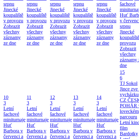
srpnu
srpnu
srpnu
srpnu
srpnu
šachové
Jinecké
Jinecké
Jinecké
Jinecké
Jinecké
miniturna
koupaliště
koupaliště
koupaliště
koupaliště
koupaliště
Huť Barb
v provozu
v provozu
v provozu
v provozu
v provozu
v červenc
Zobrazit
Zobrazit
Zobrazit
Zobrazit
Zobrazit
srpnu
všechny
všechny
všechny
všechny
všechny
Jinecké
záznamy
záznamy
záznamy
záznamy
záznamy
koupališt
ze dne
ze dne
ze dne
ze dne
ze dne
provozu
Zobrazit
všechny
záznamy 
dne
15
6
TJ Sokol
Jince zve
vycházku
10
11
12
13
14
CZ ČES
3
3
3
3
3
POHÁR 
Letní
Letní
Letní
Letní
Letní
loveckém
šachové
šachové
šachové
šachové
šachové
parcouru
miniturnaje
miniturnaje
miniturnaje
miniturnaje
miniturnaje
Letní kino
Huť
Huť
Huť
Huť
Huť
film
Barbora v
Barbora v
Barbora v
Barbora v
Barbora v
Bardotky
červenci a
červenci a
červenci a
červenci a
červenci a