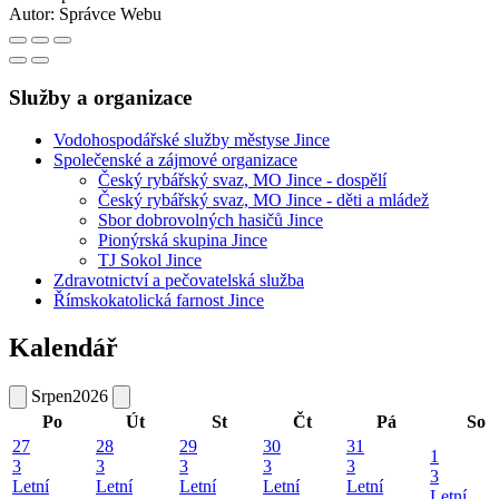
Autor:
Správce Webu
Služby a organizace
Vodohospodářské služby městyse Jince
Společenské a zájmové organizace
Český rybářský svaz, MO Jince - dospělí
Český rybářský svaz, MO Jince - děti a mládež
Sbor dobrovolných hasičů Jince
Pionýrská skupina Jince
TJ Sokol Jince
Zdravotnictví a pečovatelská služba
Římskokatolická farnost Jince
Kalendář
Srpen
2026
Po
Út
St
Čt
Pá
So
27
28
29
30
31
1
3
3
3
3
3
3
Letní
Letní
Letní
Letní
Letní
Letní