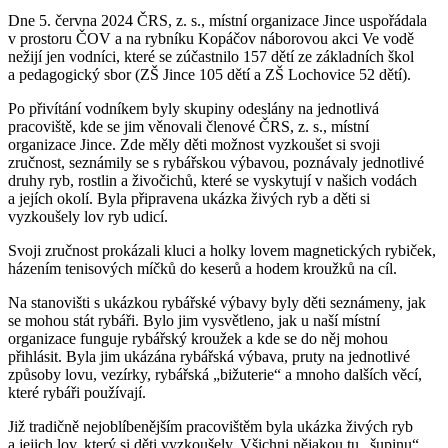
Dne 5. června 2024 ČRS, z. s., místní organizace Jince uspořádala
v prostoru ČOV a na rybníku Kopáčov náborovou akci Ve vodě
nežijí jen vodníci, které se zúčastnilo 157 dětí ze základních škol
a pedagogický sbor (ZŠ Jince 105 dětí a ZŠ Lochovice 52 dětí).
Po přivítání vodníkem byly skupiny odeslány na jednotlivá
pracoviště, kde se jim věnovali členové ČRS, z. s., místní
organizace Jince. Zde měly děti možnost vyzkoušet si svoji
zručnost, seznámily se s rybářskou výbavou, poznávaly jednotlivé
druhy ryb, rostlin a živočichů, které se vyskytují v našich vodách
a jejích okolí. Byla připravena ukázka živých ryb a děti si
vyzkoušely lov ryb udicí.
Svoji zručnost prokázali kluci a holky lovem magnetických rybiček,
házením tenisových míčků do keserů a hodem kroužků na cíl.
Na stanovišti s ukázkou rybářské výbavy byly děti seznámeny, jak
se mohou stát rybáři. Bylo jim vysvětleno, jak u naší místní
organizace funguje rybářský kroužek a kde se do něj mohou
přihlásit. Byla jim ukázána rybářská výbava, pruty na jednotlivé
způsoby lovu, vezírky, rybářská „bižuterie“ a mnoho dalších věcí,
které rybáři používají.
Již tradičně nejoblíbenějším pracovištěm byla ukázka živých ryb
a jejich lov, který si děti vyzkoušely. Všichni nějakou tu „šupinu“