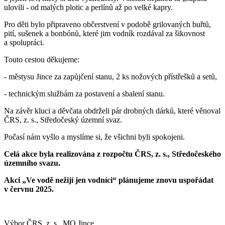
ulovili - od malých plotic a perlínů až po velké kapry.
Pro děti bylo připraveno občerstvení v podobě grilovaných buřtů,
pití, sušenek a bonbónů, které jim vodník rozdával za šikovnost
a spolupráci.
Touto cestou děkujeme:
- městysu Jince za zapůjčení stanu, 2 ks nožových přístřešků a setů,
- technickým službám za postavení a sbalení stanu.
Na závěr kluci a děvčata obdrželi pár drobných dárků, které věnoval
ČRS, z. s., Středočeský územní svaz.
Počasí nám vyšlo a myslíme si, že všichni byli spokojeni.
Celá akce byla realizována z rozpočtu ČRS, z. s., Středočeského
územního svazu.
Akci „Ve vodě nežijí jen vodníci“ plánujeme znovu uspořádat
v červnu 2025.
Výbor ČRS, z. s., MO Jince