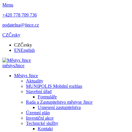
Menu
+420 778 709 736
podatelna@jince.cz
CZ
Česky
CZ
Česky
EN
English
městys
Jince
Městys Jince
Aktuality
MUNIPOLIS Mobilní rozhlas
Stavební úřad
Formuláře
Rada a Zastupitelstvo městyse Jince
Usnesení zastupitelstva
Územní plán
Investiční akce
Technické služby
Kontakt