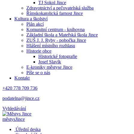
TJ Sokol Jince
Zdravotnictví a pečovatelská služba
Římskokatolická farnost Jince
Kultura a školství
Plán akcí
Komunitní centrum - knihovna
Základní škola a Mateřská škola Jince
ZUŠ J. J. Ryby - pobočka Jince
Hlášení místního rozhlasu
Historie obce
Historické fotografie
Josef Slavík
E-kroniky městyse Jince
Píše se o nás
Kontakt
+420 778 709 736
podatelna@jince.cz
Vyhledávání
městys
Jince
Úřední deska