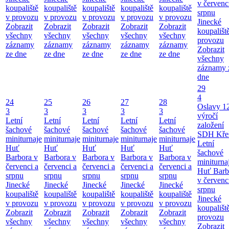
v červenc
koupaliště
koupaliště
koupaliště
koupaliště
koupaliště
srpnu
v provozu
v provozu
v provozu
v provozu
v provozu
Jinecké
Zobrazit
Zobrazit
Zobrazit
Zobrazit
Zobrazit
koupališt
všechny
všechny
všechny
všechny
všechny
provozu
záznamy
záznamy
záznamy
záznamy
záznamy
Zobrazit
ze dne
ze dne
ze dne
ze dne
ze dne
všechny
záznamy 
dne
29
4
24
25
26
27
28
Oslavy 1
3
3
3
3
3
výročí
Letní
Letní
Letní
Letní
Letní
založení
šachové
šachové
šachové
šachové
šachové
SDH Kře
miniturnaje
miniturnaje
miniturnaje
miniturnaje
miniturnaje
Letní
Huť
Huť
Huť
Huť
Huť
šachové
Barbora v
Barbora v
Barbora v
Barbora v
Barbora v
miniturna
červenci a
červenci a
červenci a
červenci a
červenci a
Huť Barb
srpnu
srpnu
srpnu
srpnu
srpnu
v červenc
Jinecké
Jinecké
Jinecké
Jinecké
Jinecké
srpnu
koupaliště
koupaliště
koupaliště
koupaliště
koupaliště
Jinecké
v provozu
v provozu
v provozu
v provozu
v provozu
koupališt
Zobrazit
Zobrazit
Zobrazit
Zobrazit
Zobrazit
provozu
všechny
všechny
všechny
všechny
všechny
Zobrazit