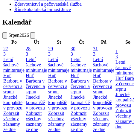
Zdravotnictví a pečovatelská služba
Římskokatolická farnost Jince
Kalendář
Srpen
2026
Po
Út
St
Čt
Pá
So
27
28
29
30
31
1
3
3
3
3
3
3
Letní
Letní
Letní
Letní
Letní
Letní
šachové
šachové
šachové
šachové
šachové
šachové
miniturnaje
miniturnaje
miniturnaje
miniturnaje
miniturnaje
miniturna
Huť
Huť
Huť
Huť
Huť
Huť Barb
Barbora v
Barbora v
Barbora v
Barbora v
Barbora v
v červenc
červenci a
červenci a
červenci a
červenci a
červenci a
srpnu
srpnu
srpnu
srpnu
srpnu
srpnu
Jinecké
Jinecké
Jinecké
Jinecké
Jinecké
Jinecké
koupališt
koupaliště
koupaliště
koupaliště
koupaliště
koupaliště
provozu
v provozu
v provozu
v provozu
v provozu
v provozu
Zobrazit
Zobrazit
Zobrazit
Zobrazit
Zobrazit
Zobrazit
všechny
všechny
všechny
všechny
všechny
všechny
záznamy 
záznamy
záznamy
záznamy
záznamy
záznamy
dne
ze dne
ze dne
ze dne
ze dne
ze dne