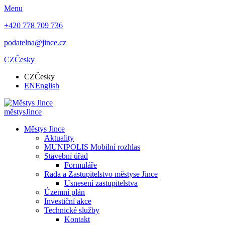
Menu
+420 778 709 736
podatelna@jince.cz
CZ
Česky
CZ
Česky
EN
English
městys
Jince
Městys Jince
Aktuality
MUNIPOLIS Mobilní rozhlas
Stavební úřad
Formuláře
Rada a Zastupitelstvo městyse Jince
Usnesení zastupitelstva
Územní plán
Investiční akce
Technické služby
Kontakt