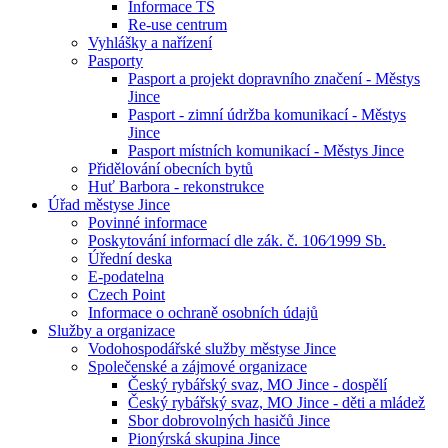
Informace TS
Re-use centrum
Vyhlášky a nařízení
Pasporty
Pasport a projekt dopravního značení - Městys
Jince
Pasport - zimní údržba komunikací - Městys
Jince
Pasport místních komunikací - Městys Jince
Přidělování obecních bytů
Huť Barbora - rekonstrukce
Úřad městyse Jince
Povinné informace
Poskytování informací dle zák. č. 106⁄1999 Sb.
Úřední deska
E-podatelna
Czech Point
Informace o ochraně osobních údajů
Služby a organizace
Vodohospodářské služby městyse Jince
Společenské a zájmové organizace
Český rybářský svaz, MO Jince - dospělí
Český rybářský svaz, MO Jince - děti a mládež
Sbor dobrovolných hasičů Jince
Pionýrská skupina Jince