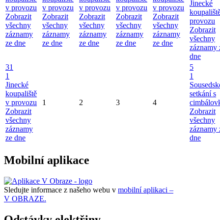
Jinecké
v provozu
v provozu
v provozu
v provozu
v provozu
koupališt
Zobrazit
Zobrazit
Zobrazit
Zobrazit
Zobrazit
provozu
všechny
všechny
všechny
všechny
všechny
Zobrazit
záznamy
záznamy
záznamy
záznamy
záznamy
všechny
ze dne
ze dne
ze dne
ze dne
ze dne
záznamy 
dne
31
5
1
1
Jinecké
Sousedsk
koupaliště
setkání s
v provozu
1
2
3
4
cimbálov
Zobrazit
Zobrazit
všechny
všechny
záznamy
záznamy 
ze dne
dne
Mobilní aplikace
Sledujte informace z našeho webu v
mobilní aplikaci –
V OBRAZE.
Odstávky elektřiny