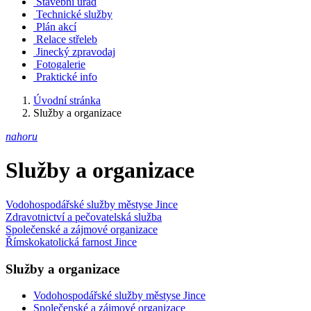
Stavební úřad
Technické služby
Plán akcí
Relace střeleb
Jinecký zpravodaj
Fotogalerie
Praktické info
Úvodní stránka
Služby a organizace
nahoru
Služby a organizace
Vodohospodářské služby městyse Jince
Zdravotnictví a pečovatelská služba
Společenské a zájmové organizace
Římskokatolická farnost Jince
Služby a organizace
Vodohospodářské služby městyse Jince
Společenské a zájmové organizace