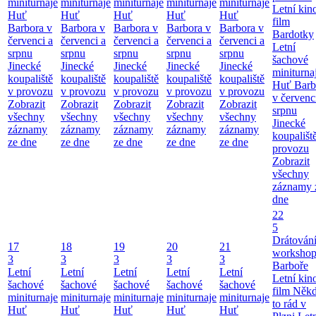
miniturnaje
miniturnaje
miniturnaje
miniturnaje
miniturnaje
Letní kino
Huť
Huť
Huť
Huť
Huť
film
Barbora v
Barbora v
Barbora v
Barbora v
Barbora v
Bardotky
červenci a
červenci a
červenci a
červenci a
červenci a
Letní
srpnu
srpnu
srpnu
srpnu
srpnu
šachové
Jinecké
Jinecké
Jinecké
Jinecké
Jinecké
miniturna
koupaliště
koupaliště
koupaliště
koupaliště
koupaliště
Huť Barb
v provozu
v provozu
v provozu
v provozu
v provozu
v červenc
Zobrazit
Zobrazit
Zobrazit
Zobrazit
Zobrazit
srpnu
všechny
všechny
všechny
všechny
všechny
Jinecké
záznamy
záznamy
záznamy
záznamy
záznamy
koupališt
ze dne
ze dne
ze dne
ze dne
ze dne
provozu
Zobrazit
všechny
záznamy 
dne
22
5
Drátování
17
18
19
20
21
workshop
3
3
3
3
3
Barboře
Letní
Letní
Letní
Letní
Letní
Letní kino
šachové
šachové
šachové
šachové
šachové
film Něk
miniturnaje
miniturnaje
miniturnaje
miniturnaje
miniturnaje
to rád v
Huť
Huť
Huť
Huť
Huť