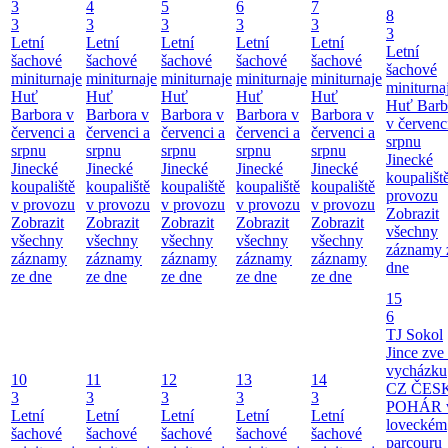
3
4
5
6
7
8
3
3
3
3
3
3
Letní
Letní
Letní
Letní
Letní
Letní
šachové
šachové
šachové
šachové
šachové
šachové
miniturnaje
miniturnaje
miniturnaje
miniturnaje
miniturnaje
miniturna
Huť
Huť
Huť
Huť
Huť
Huť Barb
Barbora v
Barbora v
Barbora v
Barbora v
Barbora v
v červenc
červenci a
červenci a
červenci a
červenci a
červenci a
srpnu
srpnu
srpnu
srpnu
srpnu
srpnu
Jinecké
Jinecké
Jinecké
Jinecké
Jinecké
Jinecké
koupališt
koupaliště
koupaliště
koupaliště
koupaliště
koupaliště
provozu
v provozu
v provozu
v provozu
v provozu
v provozu
Zobrazit
Zobrazit
Zobrazit
Zobrazit
Zobrazit
Zobrazit
všechny
všechny
všechny
všechny
všechny
všechny
záznamy 
záznamy
záznamy
záznamy
záznamy
záznamy
dne
ze dne
ze dne
ze dne
ze dne
ze dne
15
6
TJ Sokol
Jince zve
vycházku
10
11
12
13
14
CZ ČES
3
3
3
3
3
POHÁR 
Letní
Letní
Letní
Letní
Letní
loveckém
šachové
šachové
šachové
šachové
šachové
parcouru