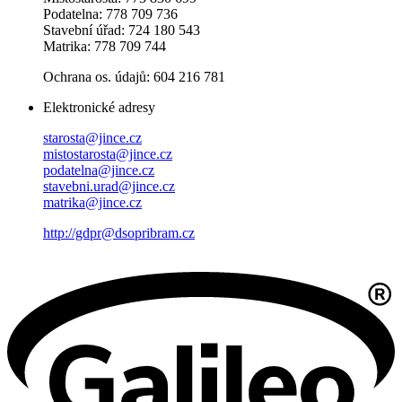
Podatelna: 778 709 736
Stavební úřad: 724 180 543
Matrika: 778 709 744
Ochrana os. údajů: 604 216 781
Elektronické adresy
starosta@jince.cz
mistostarosta@jince.cz
podatelna@jince.cz
stavebni.urad@jince.cz
matrika@jince.cz
http://gdpr@dsopribram.cz