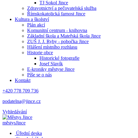
TJ Sokol Jince
Zdravotnictví a pečovatelská služba
Římskokatolická farnost Jince
Kultura a školství
Plán akcí
Komunitní centrum - knihovna
Základní škola a Mateřská škola Jince
ZUŠ J. J. Ryby - pobočka Jince
Hlášení místního rozhlasu
Historie obce
Historické fotografie
Josef Slavík
E-kroniky městyse Jince
Píše se o nás
Kontakt
+420 778 709 736
podatelna@jince.cz
Vyhledávání
městys
Jince
Úřední deska