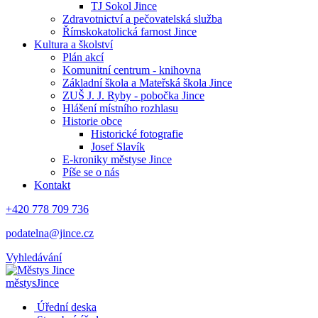
TJ Sokol Jince
Zdravotnictví a pečovatelská služba
Římskokatolická farnost Jince
Kultura a školství
Plán akcí
Komunitní centrum - knihovna
Základní škola a Mateřská škola Jince
ZUŠ J. J. Ryby - pobočka Jince
Hlášení místního rozhlasu
Historie obce
Historické fotografie
Josef Slavík
E-kroniky městyse Jince
Píše se o nás
Kontakt
+420 778 709 736
podatelna@jince.cz
Vyhledávání
městys
Jince
Úřední deska