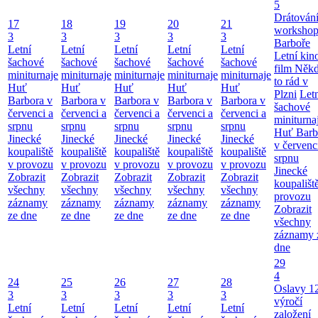
5
Drátování
17
18
19
20
21
workshop
3
3
3
3
3
Barboře
Letní
Letní
Letní
Letní
Letní
Letní kino
šachové
šachové
šachové
šachové
šachové
film Něk
miniturnaje
miniturnaje
miniturnaje
miniturnaje
miniturnaje
to rád v
Huť
Huť
Huť
Huť
Huť
Plzni
Let
Barbora v
Barbora v
Barbora v
Barbora v
Barbora v
šachové
červenci a
červenci a
červenci a
červenci a
červenci a
miniturna
srpnu
srpnu
srpnu
srpnu
srpnu
Huť Barb
Jinecké
Jinecké
Jinecké
Jinecké
Jinecké
v červenc
koupaliště
koupaliště
koupaliště
koupaliště
koupaliště
srpnu
v provozu
v provozu
v provozu
v provozu
v provozu
Jinecké
Zobrazit
Zobrazit
Zobrazit
Zobrazit
Zobrazit
koupališt
všechny
všechny
všechny
všechny
všechny
provozu
záznamy
záznamy
záznamy
záznamy
záznamy
Zobrazit
ze dne
ze dne
ze dne
ze dne
ze dne
všechny
záznamy 
dne
29
4
24
25
26
27
28
Oslavy 1
3
3
3
3
3
výročí
Letní
Letní
Letní
Letní
Letní
založení