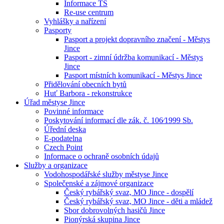
Informace TS
Re-use centrum
Vyhlášky a nařízení
Pasporty
Pasport a projekt dopravního značení - Městys
Jince
Pasport - zimní údržba komunikací - Městys
Jince
Pasport místních komunikací - Městys Jince
Přidělování obecních bytů
Huť Barbora - rekonstrukce
Úřad městyse Jince
Povinné informace
Poskytování informací dle zák. č. 106⁄1999 Sb.
Úřední deska
E-podatelna
Czech Point
Informace o ochraně osobních údajů
Služby a organizace
Vodohospodářské služby městyse Jince
Společenské a zájmové organizace
Český rybářský svaz, MO Jince - dospělí
Český rybářský svaz, MO Jince - děti a mládež
Sbor dobrovolných hasičů Jince
Pionýrská skupina Jince