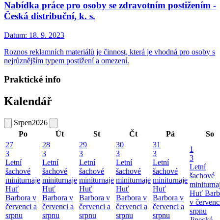
Nabídka práce pro osoby se zdravotním postižením -
Česká distribuční, k. s.
Datum:
18. 9. 2023
Roznos reklamních materiálů je činnost, která je vhodná pro osoby s
nejrůznějším typem postižení a omezení.
Praktické info
Kalendář
Srpen
2026
Po
Út
St
Čt
Pá
So
27
28
29
30
31
1
3
3
3
3
3
3
Letní
Letní
Letní
Letní
Letní
Letní
šachové
šachové
šachové
šachové
šachové
šachové
miniturnaje
miniturnaje
miniturnaje
miniturnaje
miniturnaje
miniturna
Huť
Huť
Huť
Huť
Huť
Huť Barb
Barbora v
Barbora v
Barbora v
Barbora v
Barbora v
v červenc
červenci a
červenci a
červenci a
červenci a
červenci a
srpnu
srpnu
srpnu
srpnu
srpnu
srpnu
Jinecké