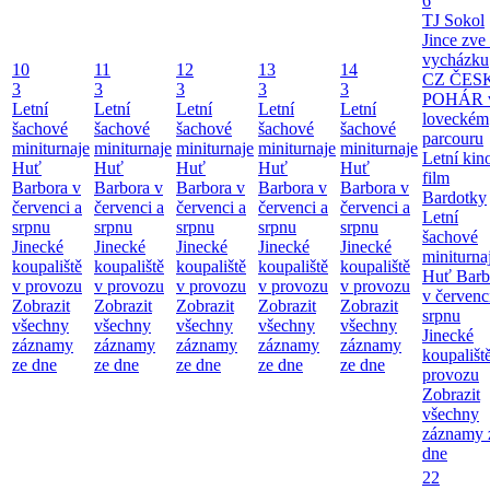
6
TJ Sokol
Jince zve
vycházku
10
11
12
13
14
CZ ČES
3
3
3
3
3
POHÁR 
Letní
Letní
Letní
Letní
Letní
loveckém
šachové
šachové
šachové
šachové
šachové
parcouru
miniturnaje
miniturnaje
miniturnaje
miniturnaje
miniturnaje
Letní kino
Huť
Huť
Huť
Huť
Huť
film
Barbora v
Barbora v
Barbora v
Barbora v
Barbora v
Bardotky
červenci a
červenci a
červenci a
červenci a
červenci a
Letní
srpnu
srpnu
srpnu
srpnu
srpnu
šachové
Jinecké
Jinecké
Jinecké
Jinecké
Jinecké
miniturna
koupaliště
koupaliště
koupaliště
koupaliště
koupaliště
Huť Barb
v provozu
v provozu
v provozu
v provozu
v provozu
v červenc
Zobrazit
Zobrazit
Zobrazit
Zobrazit
Zobrazit
srpnu
všechny
všechny
všechny
všechny
všechny
Jinecké
záznamy
záznamy
záznamy
záznamy
záznamy
koupališt
ze dne
ze dne
ze dne
ze dne
ze dne
provozu
Zobrazit
všechny
záznamy 
dne
22