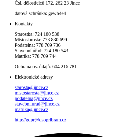
Čsl. dělostřelců 172, 262 23 Jince
datová schránka: gewb4e4
Kontakty
Starostka: 724 180 538
Místostarosta: 773 830 699
Podatelna: 778 709 736
Stavební úřad: 724 180 543
Matrika: 778 709 744
Ochrana os. údajů: 604 216 781
Elektronické adresy
starosta@jince.cz
mistostarosta@jince.cz
podatelna@jince.cz
stavebni.urad@jince.cz
matrika@jince.cz
http://gdpr@dsopribram.cz