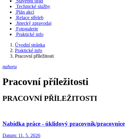
Stavební úřad
Technické služby
Plán akcí
Relace střeleb
Jinecký zpravodaj
Fotogalerie
Praktické info
Úvodní stránka
Praktické info
Pracovní příležitosti
nahoru
Pracovní příležitosti
PRACOVNÍ PŘÍLEŽITOSTI
Nabídka práce - úklidový pracovník/pracovnice
Datum:
11. 5. 2026