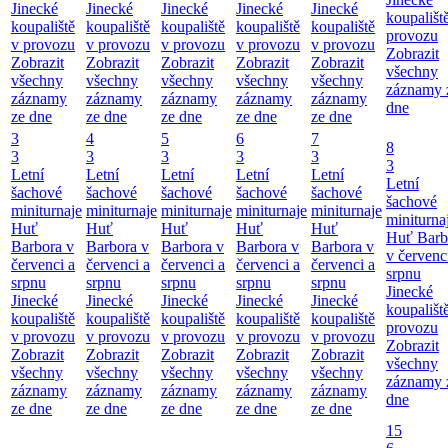
Jinecké
Jinecké
Jinecké
Jinecké
Jinecké
koupališt
koupaliště
koupaliště
koupaliště
koupaliště
koupaliště
provozu
v provozu
v provozu
v provozu
v provozu
v provozu
Zobrazit
Zobrazit
Zobrazit
Zobrazit
Zobrazit
Zobrazit
všechny
všechny
všechny
všechny
všechny
všechny
záznamy 
záznamy
záznamy
záznamy
záznamy
záznamy
dne
ze dne
ze dne
ze dne
ze dne
ze dne
3
4
5
6
7
8
3
3
3
3
3
3
Letní
Letní
Letní
Letní
Letní
Letní
šachové
šachové
šachové
šachové
šachové
šachové
miniturnaje
miniturnaje
miniturnaje
miniturnaje
miniturnaje
miniturna
Huť
Huť
Huť
Huť
Huť
Huť Barb
Barbora v
Barbora v
Barbora v
Barbora v
Barbora v
v červenc
červenci a
červenci a
červenci a
červenci a
červenci a
srpnu
srpnu
srpnu
srpnu
srpnu
srpnu
Jinecké
Jinecké
Jinecké
Jinecké
Jinecké
Jinecké
koupališt
koupaliště
koupaliště
koupaliště
koupaliště
koupaliště
provozu
v provozu
v provozu
v provozu
v provozu
v provozu
Zobrazit
Zobrazit
Zobrazit
Zobrazit
Zobrazit
Zobrazit
všechny
všechny
všechny
všechny
všechny
všechny
záznamy 
záznamy
záznamy
záznamy
záznamy
záznamy
dne
ze dne
ze dne
ze dne
ze dne
ze dne
15