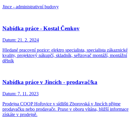
Jince - administrativní budovy
Nabídka práce - Kostal Čenkov
Datum:
21. 2. 2024
Hledané pracovní pozice: elektro specialista, specialista zákaznické
kvality, projektový nákupčí, skladník, seřizovač montáží, montážní
dělník
Nabídka práce v Jincích - prodavač/ka
Datum:
7. 11. 2023
Prodejna COOP Hořovice v sídlišti Zborovská v Jincích přijme
prodavačku nebo prodavače. Praxe v oboru vítána, bližší informace
získáte v prodejně.