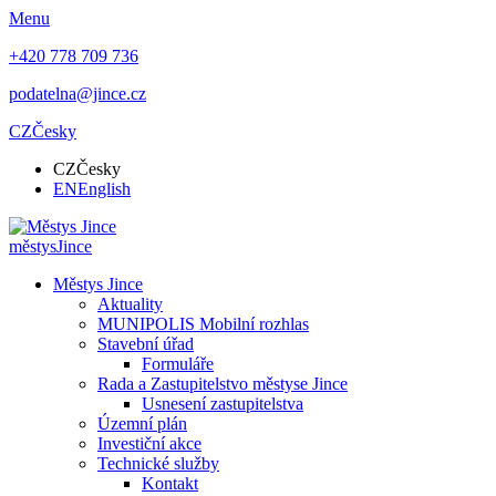
Menu
+420 778 709 736
podatelna@jince.cz
CZ
Česky
CZ
Česky
EN
English
městys
Jince
Městys Jince
Aktuality
MUNIPOLIS Mobilní rozhlas
Stavební úřad
Formuláře
Rada a Zastupitelstvo městyse Jince
Usnesení zastupitelstva
Územní plán
Investiční akce
Technické služby
Kontakt