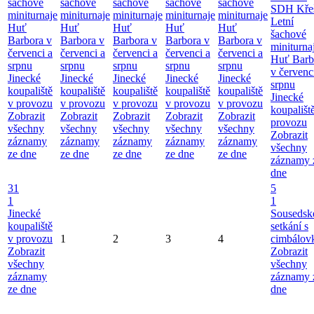
šachové
šachové
šachové
šachové
šachové
SDH Kře
miniturnaje
miniturnaje
miniturnaje
miniturnaje
miniturnaje
Letní
Huť
Huť
Huť
Huť
Huť
šachové
Barbora v
Barbora v
Barbora v
Barbora v
Barbora v
miniturna
červenci a
červenci a
červenci a
červenci a
červenci a
Huť Barb
srpnu
srpnu
srpnu
srpnu
srpnu
v červenc
Jinecké
Jinecké
Jinecké
Jinecké
Jinecké
srpnu
koupaliště
koupaliště
koupaliště
koupaliště
koupaliště
Jinecké
v provozu
v provozu
v provozu
v provozu
v provozu
koupališt
Zobrazit
Zobrazit
Zobrazit
Zobrazit
Zobrazit
provozu
všechny
všechny
všechny
všechny
všechny
Zobrazit
záznamy
záznamy
záznamy
záznamy
záznamy
všechny
ze dne
ze dne
ze dne
ze dne
ze dne
záznamy 
dne
31
5
1
1
Jinecké
Sousedsk
koupaliště
setkání s
v provozu
1
2
3
4
cimbálov
Zobrazit
Zobrazit
všechny
všechny
záznamy
záznamy 
ze dne
dne