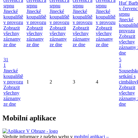
červenci a
červenci a
červenci a
červenci a
červenci a
Huť Barb
srpnu
srpnu
srpnu
srpnu
srpnu
v červenc
Jinecké
Jinecké
Jinecké
Jinecké
Jinecké
srpnu
koupaliště
koupaliště
koupaliště
koupaliště
koupaliště
Jinecké
v provozu
v provozu
v provozu
v provozu
v provozu
koupališt
Zobrazit
Zobrazit
Zobrazit
Zobrazit
Zobrazit
provozu
všechny
všechny
všechny
všechny
všechny
Zobrazit
záznamy
záznamy
záznamy
záznamy
záznamy
všechny
ze dne
ze dne
ze dne
ze dne
ze dne
záznamy 
dne
31
5
1
1
Jinecké
Sousedsk
koupaliště
setkání s
v provozu
1
2
3
4
cimbálov
Zobrazit
Zobrazit
všechny
všechny
záznamy
záznamy 
ze dne
dne
Mobilní aplikace
Sledujte informace z našeho webu v
mobilní aplikaci –