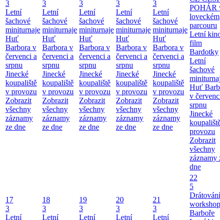
3
3
3
3
3
POHÁR 
Letní
Letní
Letní
Letní
Letní
loveckém
šachové
šachové
šachové
šachové
šachové
parcouru
miniturnaje
miniturnaje
miniturnaje
miniturnaje
miniturnaje
Letní kino
Huť
Huť
Huť
Huť
Huť
film
Barbora v
Barbora v
Barbora v
Barbora v
Barbora v
Bardotky
červenci a
červenci a
červenci a
červenci a
červenci a
Letní
srpnu
srpnu
srpnu
srpnu
srpnu
šachové
Jinecké
Jinecké
Jinecké
Jinecké
Jinecké
miniturna
koupaliště
koupaliště
koupaliště
koupaliště
koupaliště
Huť Barb
v provozu
v provozu
v provozu
v provozu
v provozu
v červenc
Zobrazit
Zobrazit
Zobrazit
Zobrazit
Zobrazit
srpnu
všechny
všechny
všechny
všechny
všechny
Jinecké
záznamy
záznamy
záznamy
záznamy
záznamy
koupališt
ze dne
ze dne
ze dne
ze dne
ze dne
provozu
Zobrazit
všechny
záznamy 
dne
22
5
Drátování
17
18
19
20
21
workshop
3
3
3
3
3
Barboře
Letní
Letní
Letní
Letní
Letní