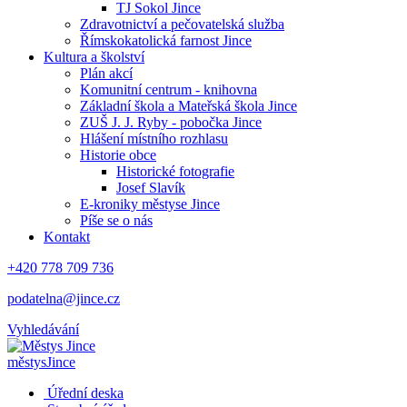
TJ Sokol Jince
Zdravotnictví a pečovatelská služba
Římskokatolická farnost Jince
Kultura a školství
Plán akcí
Komunitní centrum - knihovna
Základní škola a Mateřská škola Jince
ZUŠ J. J. Ryby - pobočka Jince
Hlášení místního rozhlasu
Historie obce
Historické fotografie
Josef Slavík
E-kroniky městyse Jince
Píše se o nás
Kontakt
+420 778 709 736
podatelna@jince.cz
Vyhledávání
městys
Jince
Úřední deska