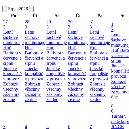
Srpen
2026
Po
Út
St
Čt
Pá
So
27
28
29
30
31
1
3
3
3
3
3
3
Letní
Letní
Letní
Letní
Letní
Letní
šachové
šachové
šachové
šachové
šachové
šachové
miniturnaje
miniturnaje
miniturnaje
miniturnaje
miniturnaje
miniturna
Huť
Huť
Huť
Huť
Huť
Huť Barb
Barbora v
Barbora v
Barbora v
Barbora v
Barbora v
v červenc
červenci a
červenci a
červenci a
červenci a
červenci a
srpnu
srpnu
srpnu
srpnu
srpnu
srpnu
Jinecké
Jinecké
Jinecké
Jinecké
Jinecké
Jinecké
koupališt
koupaliště
koupaliště
koupaliště
koupaliště
koupaliště
provozu
v provozu
v provozu
v provozu
v provozu
v provozu
Zobrazit
Zobrazit
Zobrazit
Zobrazit
Zobrazit
Zobrazit
všechny
všechny
všechny
všechny
všechny
všechny
záznamy 
záznamy
záznamy
záznamy
záznamy
záznamy
dne
ze dne
ze dne
ze dne
ze dne
ze dne
8
6
Turnaj v
malé kop
3
4
5
6
7
JINCE