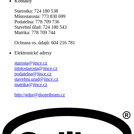
Kontakty
Starostka: 724 180 538
Místostarosta: 773 830 699
Podatelna: 778 709 736
Stavební úřad: 724 180 543
Matrika: 778 709 744
Ochrana os. údajů: 604 216 781
Elektronické adresy
starosta@jince.cz
mistostarosta@jince.cz
podatelna@jince.cz
stavebni.urad@jince.cz
matrika@jince.cz
http://gdpr@dsopribram.cz