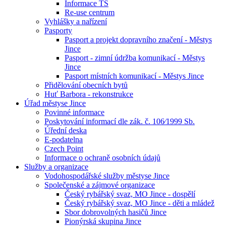
Informace TS
Re-use centrum
Vyhlášky a nařízení
Pasporty
Pasport a projekt dopravního značení - Městys
Jince
Pasport - zimní údržba komunikací - Městys
Jince
Pasport místních komunikací - Městys Jince
Přidělování obecních bytů
Huť Barbora - rekonstrukce
Úřad městyse Jince
Povinné informace
Poskytování informací dle zák. č. 106⁄1999 Sb.
Úřední deska
E-podatelna
Czech Point
Informace o ochraně osobních údajů
Služby a organizace
Vodohospodářské služby městyse Jince
Společenské a zájmové organizace
Český rybářský svaz, MO Jince - dospělí
Český rybářský svaz, MO Jince - děti a mládež
Sbor dobrovolných hasičů Jince
Pionýrská skupina Jince