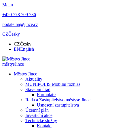
Menu
+420 778 709 736
podatelna@jince.cz
CZ
Česky
CZ
Česky
EN
English
městys
Jince
Městys Jince
Aktuality
MUNIPOLIS Mobilní rozhlas
Stavební úřad
Formuláře
Rada a Zastupitelstvo městyse Jince
Usnesení zastupitelstva
Územní plán
Investiční akce
Technické služby
Kontakt