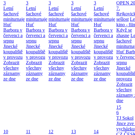
3
3
3
3
3
OPEN 20
Letní
Letní
Letní
Letní
Letní
7.
šachové
šachové
šachové
šachové
šachové
Rejkovic
miniturnaje
miniturnaje
miniturnaje
miniturnaje
miniturnaje
sešlost
Le
Huť
Huť
Huť
Huť
Huť
kino - fil
Barbora v
Barbora v
Barbora v
Barbora v
Barbora v
Když se
červenci a
červenci a
červenci a
červenci a
červenci a
zhasne
Le
srpnu
srpnu
srpnu
srpnu
srpnu
šachové
Jinecké
Jinecké
Jinecké
Jinecké
Jinecké
miniturna
koupaliště
koupaliště
koupaliště
koupaliště
koupaliště
Huť Barb
v provozu
v provozu
v provozu
v provozu
v provozu
v červenc
Zobrazit
Zobrazit
Zobrazit
Zobrazit
Zobrazit
srpnu
všechny
všechny
všechny
všechny
všechny
Jinecké
záznamy
záznamy
záznamy
záznamy
záznamy
koupališt
ze dne
ze dne
ze dne
ze dne
ze dne
provozu
Zobrazit
všechny
záznamy 
dne
15
6
TJ Sokol
Jince zve
vycházku
10
11
12
13
14
CZ ČES