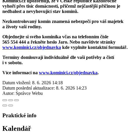
Kominíci.cz upozorňují, že v České republice každoročně
vyhoří přes tisíc domácností, přičemž nejčastější příčinou je
nedbalost a nevyhovující stav komínů.
Nezkontrolovaný komín znamená nebezpečí pro váš majetek
a životy vaší rodiny.
Objednejte si svého kominíka včas na telefonním čísle
565 554 444 a řekněte heslo Jaro. Nebo navštivte stránky
www.kominici.cz/objednavka
kde vyplníte kontaktní formulář.
Termíny domlouvají individuálně dle vaší potřeby a čistí
i v sobotu.
Více informací na
www.kominici.cz/objednavka
.
Datum vložení:
8. 6. 2026 14:18
Datum poslední aktualizace:
8. 6. 2026 14:23
Autor:
Správce Webu
Praktické info
Kalendář