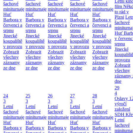
Letní kino
šachové
šachové
šachové
šachové
šachové
film Něk
miniturnaje
miniturnaje
miniturnaje
miniturnaje
miniturnaje
to rád v
Huť
Huť
Huť
Huť
Huť
Plzni
Let
Barbora v
Barbora v
Barbora v
Barbora v
Barbora v
šachové
červenci a
červenci a
červenci a
červenci a
červenci a
miniturna
srpnu
srpnu
srpnu
srpnu
srpnu
Huť Barb
Jinecké
Jinecké
Jinecké
Jinecké
Jinecké
v červenc
koupaliště
koupaliště
koupaliště
koupaliště
koupaliště
srpnu
v provozu
v provozu
v provozu
v provozu
v provozu
Jinecké
Zobrazit
Zobrazit
Zobrazit
Zobrazit
Zobrazit
koupališt
všechny
všechny
všechny
všechny
všechny
provozu
záznamy
záznamy
záznamy
záznamy
záznamy
Zobrazit
ze dne
ze dne
ze dne
ze dne
ze dne
všechny
záznamy 
dne
29
4
24
25
26
27
28
Oslavy 1
3
3
3
3
3
výročí
Letní
Letní
Letní
Letní
Letní
založení
šachové
šachové
šachové
šachové
šachové
SDH Kře
miniturnaje
miniturnaje
miniturnaje
miniturnaje
miniturnaje
Letní
Huť
Huť
Huť
Huť
Huť
šachové
Barbora v
Barbora v
Barbora v
Barbora v
Barbora v
miniturna