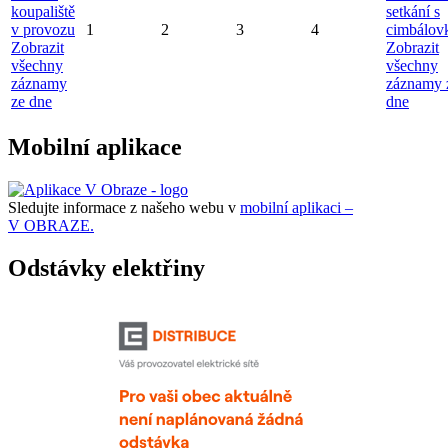
koupaliště
setkání s
v provozu
1
2
3
4
cimbálov
Zobrazit
Zobrazit
všechny
všechny
záznamy
záznamy 
ze dne
dne
Mobilní aplikace
Sledujte informace z našeho webu v
mobilní aplikaci –
V OBRAZE.
Odstávky elektřiny