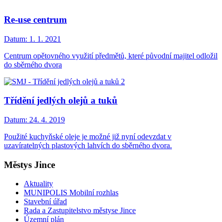
Re-use centrum
Datum:
1. 1. 2021
Centrum opětovného využití předmětů, které původní majitel odložil
do sběrného dvora
Třídění jedlých olejů a tuků
Datum:
24. 4. 2019
Použité kuchyňské oleje je možné již nyní odevzdat v
uzavíratelných plastových lahvích do sběrného dvora.
Městys Jince
Aktuality
MUNIPOLIS Mobilní rozhlas
Stavební úřad
Rada a Zastupitelstvo městyse Jince
Územní plán