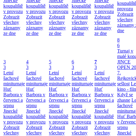
Jinecké
Jinecké
Jinecké
Jinecké
Jinecké
koupališt
koupaliště
koupaliště
koupaliště
koupaliště
koupaliště
provozu
v provozu
v provozu
v provozu
v provozu
v provozu
Zobrazit
Zobrazit
Zobrazit
Zobrazit
Zobrazit
Zobrazit
všechny
všechny
všechny
všechny
všechny
všechny
záznamy 
záznamy
záznamy
záznamy
záznamy
záznamy
dne
ze dne
ze dne
ze dne
ze dne
ze dne
8
6
Turnaj v
malé kop
3
4
5
6
7
JINCE
3
3
3
3
3
OPEN 20
Letní
Letní
Letní
Letní
Letní
7.
šachové
šachové
šachové
šachové
šachové
Rejkovic
miniturnaje
miniturnaje
miniturnaje
miniturnaje
miniturnaje
sešlost
Le
Huť
Huť
Huť
Huť
Huť
kino - fil
Barbora v
Barbora v
Barbora v
Barbora v
Barbora v
Když se
červenci a
červenci a
červenci a
červenci a
červenci a
zhasne
Le
srpnu
srpnu
srpnu
srpnu
srpnu
šachové
Jinecké
Jinecké
Jinecké
Jinecké
Jinecké
miniturna
koupaliště
koupaliště
koupaliště
koupaliště
koupaliště
Huť Barb
v provozu
v provozu
v provozu
v provozu
v provozu
v červenc
Zobrazit
Zobrazit
Zobrazit
Zobrazit
Zobrazit
srpnu
všechny
všechny
všechny
všechny
všechny
Jinecké