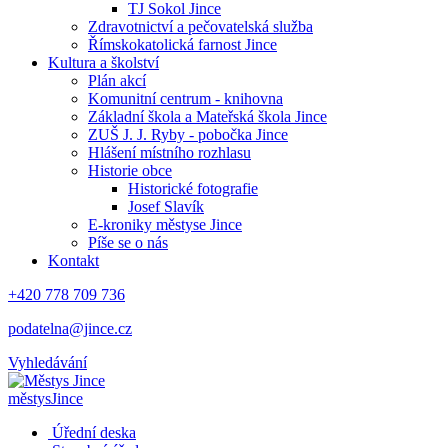
TJ Sokol Jince
Zdravotnictví a pečovatelská služba
Římskokatolická farnost Jince
Kultura a školství
Plán akcí
Komunitní centrum - knihovna
Základní škola a Mateřská škola Jince
ZUŠ J. J. Ryby - pobočka Jince
Hlášení místního rozhlasu
Historie obce
Historické fotografie
Josef Slavík
E-kroniky městyse Jince
Píše se o nás
Kontakt
+420 778 709 736
podatelna@jince.cz
Vyhledávání
městys
Jince
Úřední deska