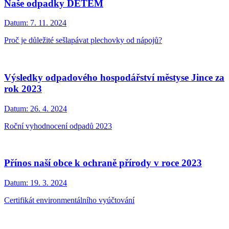
Naše odpadky DĚTEM
Datum:
7. 11. 2024
Proč je důležité sešlapávat plechovky od nápojů?
Výsledky odpadového hospodářství městyse Jince za
rok 2023
Datum:
26. 4. 2024
Roční vyhodnocení odpadů 2023
Přínos naší obce k ochraně přírody v roce 2023
Datum:
19. 3. 2024
Certifikát environmentálního vyúčtování