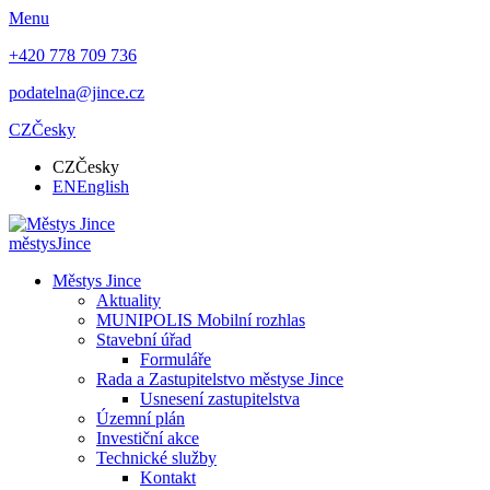
Menu
+420 778 709 736
podatelna@jince.cz
CZ
Česky
CZ
Česky
EN
English
městys
Jince
Městys Jince
Aktuality
MUNIPOLIS Mobilní rozhlas
Stavební úřad
Formuláře
Rada a Zastupitelstvo městyse Jince
Usnesení zastupitelstva
Územní plán
Investiční akce
Technické služby
Kontakt