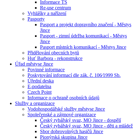
Informace TS
Re-use centrum
Vyhlášky a nařízení
Pasporty
Pasport a projekt dopravního značení - Městys
Jince
Pasport - zimní údržba komunikací - Městys
Jince
Pasport místních komunikací - Městys Jince
Přidělování obecních bytů
Huť Barbora - rekonstrukce
Úřad městyse Jince
Povinné informace
Poskytování informací dle zák. č. 106⁄1999 Sb.
Úřední deska
E-podatelna
Czech Point
Informace o ochraně osobních údajů
Služby a organizace
Vodohospodářské služby městyse Jince
Společenské a zájmové organizace
Český rybářský svaz, MO Jince - dospělí
Český rybářský svaz, MO Jince - děti a mládež
Sbor dobrovolných hasičů Jince
Pionýrská skupina Jince