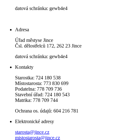
datová schránka: gewb4e4
Adresa
Úřad městyse Jince
Čsl. dělostřelců 172, 262 23 Jince
datová schránka: gewb4e4
Kontakty
Starostka: 724 180 538
Místostarosta: 773 830 699
Podatelna: 778 709 736
Stavební úřad: 724 180 543
Matrika: 778 709 744
Ochrana os. údajů: 604 216 781
Elektronické adresy
starosta@jince.cz
mistostarosta@jince.cz