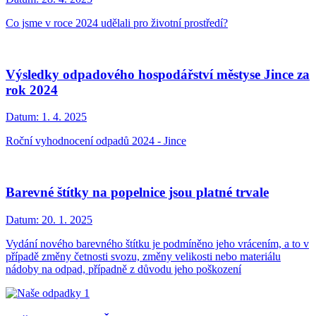
Co jsme v roce 2024 udělali pro životní prostředí?
Výsledky odpadového hospodářství městyse Jince za
rok 2024
Datum:
1. 4. 2025
Roční vyhodnocení odpadů 2024 - Jince
Barevné štítky na popelnice jsou platné trvale
Datum:
20. 1. 2025
Vydání nového barevného štítku je podmíněno jeho vrácením, a to v
případě změny četnosti svozu, změny velikosti nebo materiálu
nádoby na odpad, případně z důvodu jeho poškození