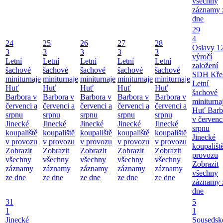
všechny
záznamy 
dne
29
4
24
25
26
27
28
Oslavy 1
3
3
3
3
3
výročí
Letní
Letní
Letní
Letní
Letní
založení
šachové
šachové
šachové
šachové
šachové
SDH Kře
miniturnaje
miniturnaje
miniturnaje
miniturnaje
miniturnaje
Letní
Huť
Huť
Huť
Huť
Huť
šachové
Barbora v
Barbora v
Barbora v
Barbora v
Barbora v
miniturna
červenci a
červenci a
červenci a
červenci a
červenci a
Huť Barb
srpnu
srpnu
srpnu
srpnu
srpnu
v červenc
Jinecké
Jinecké
Jinecké
Jinecké
Jinecké
srpnu
koupaliště
koupaliště
koupaliště
koupaliště
koupaliště
Jinecké
v provozu
v provozu
v provozu
v provozu
v provozu
koupališt
Zobrazit
Zobrazit
Zobrazit
Zobrazit
Zobrazit
provozu
všechny
všechny
všechny
všechny
všechny
Zobrazit
záznamy
záznamy
záznamy
záznamy
záznamy
všechny
ze dne
ze dne
ze dne
ze dne
ze dne
záznamy 
dne
31
5
1
1
Jinecké
Sousedsk