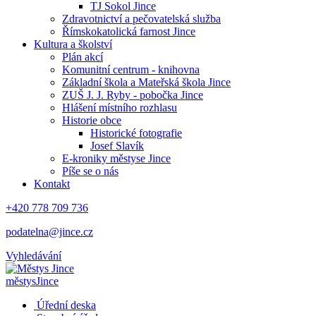
TJ Sokol Jince
Zdravotnictví a pečovatelská služba
Římskokatolická farnost Jince
Kultura a školství
Plán akcí
Komunitní centrum - knihovna
Základní škola a Mateřská škola Jince
ZUŠ J. J. Ryby - pobočka Jince
Hlášení místního rozhlasu
Historie obce
Historické fotografie
Josef Slavík
E-kroniky městyse Jince
Píše se o nás
Kontakt
+420 778 709 736
podatelna@jince.cz
Vyhledávání
městys
Jince
Úřední deska