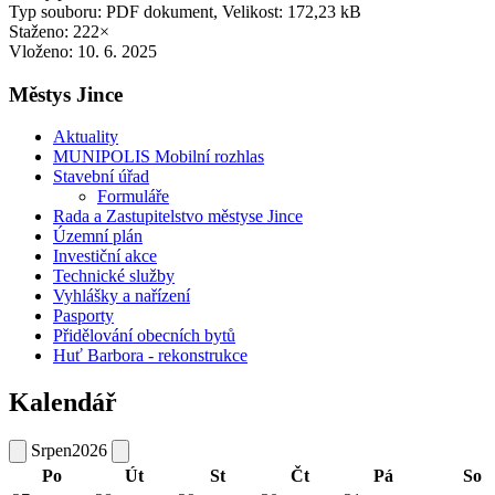
Typ souboru: PDF dokument, Velikost: 172,23 kB
Staženo: 222×
Vloženo:
10. 6. 2025
Městys Jince
Aktuality
MUNIPOLIS Mobilní rozhlas
Stavební úřad
Formuláře
Rada a Zastupitelstvo městyse Jince
Územní plán
Investiční akce
Technické služby
Vyhlášky a nařízení
Pasporty
Přidělování obecních bytů
Huť Barbora - rekonstrukce
Kalendář
Srpen
2026
Po
Út
St
Čt
Pá
So