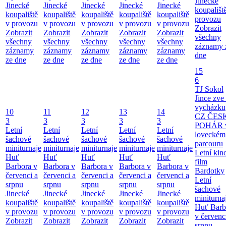
Jinecké
Jinecké
Jinecké
Jinecké
Jinecké
Jinecké
koupališt
koupaliště
koupaliště
koupaliště
koupaliště
koupaliště
provozu
v provozu
v provozu
v provozu
v provozu
v provozu
Zobrazit
Zobrazit
Zobrazit
Zobrazit
Zobrazit
Zobrazit
všechny
všechny
všechny
všechny
všechny
všechny
záznamy 
záznamy
záznamy
záznamy
záznamy
záznamy
dne
ze dne
ze dne
ze dne
ze dne
ze dne
15
6
TJ Sokol
Jince zve
vycházku
10
11
12
13
14
CZ ČES
3
3
3
3
3
POHÁR 
Letní
Letní
Letní
Letní
Letní
loveckém
šachové
šachové
šachové
šachové
šachové
parcouru
miniturnaje
miniturnaje
miniturnaje
miniturnaje
miniturnaje
Letní kino
Huť
Huť
Huť
Huť
Huť
film
Barbora v
Barbora v
Barbora v
Barbora v
Barbora v
Bardotky
červenci a
červenci a
červenci a
červenci a
červenci a
Letní
srpnu
srpnu
srpnu
srpnu
srpnu
šachové
Jinecké
Jinecké
Jinecké
Jinecké
Jinecké
miniturna
koupaliště
koupaliště
koupaliště
koupaliště
koupaliště
Huť Barb
v provozu
v provozu
v provozu
v provozu
v provozu
v červenc
Zobrazit
Zobrazit
Zobrazit
Zobrazit
Zobrazit
srpnu