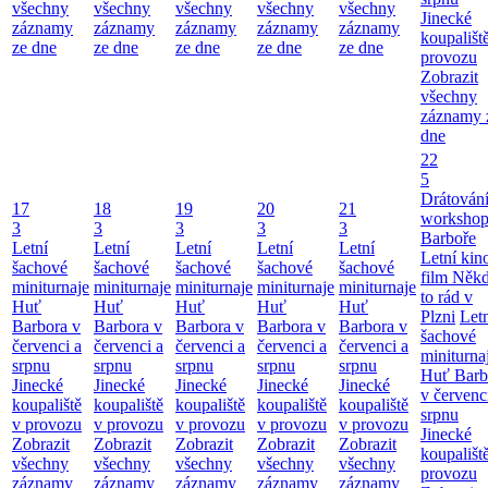
všechny
všechny
všechny
všechny
všechny
Jinecké
záznamy
záznamy
záznamy
záznamy
záznamy
koupališt
ze dne
ze dne
ze dne
ze dne
ze dne
provozu
Zobrazit
všechny
záznamy 
dne
22
5
Drátování
17
18
19
20
21
workshop
3
3
3
3
3
Barboře
Letní
Letní
Letní
Letní
Letní
Letní kino
šachové
šachové
šachové
šachové
šachové
film Něk
miniturnaje
miniturnaje
miniturnaje
miniturnaje
miniturnaje
to rád v
Huť
Huť
Huť
Huť
Huť
Plzni
Let
Barbora v
Barbora v
Barbora v
Barbora v
Barbora v
šachové
červenci a
červenci a
červenci a
červenci a
červenci a
miniturna
srpnu
srpnu
srpnu
srpnu
srpnu
Huť Barb
Jinecké
Jinecké
Jinecké
Jinecké
Jinecké
v červenc
koupaliště
koupaliště
koupaliště
koupaliště
koupaliště
srpnu
v provozu
v provozu
v provozu
v provozu
v provozu
Jinecké
Zobrazit
Zobrazit
Zobrazit
Zobrazit
Zobrazit
koupališt
všechny
všechny
všechny
všechny
všechny
provozu
záznamy
záznamy
záznamy
záznamy
záznamy