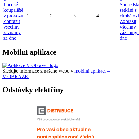
Jinecké
Sousedsk
koupaliště
setkání s
v provozu
1
2
3
4
cimbálov
Zobrazit
Zobrazit
všechny
všechny
záznamy
záznamy 
ze dne
dne
Mobilní aplikace
Sledujte informace z našeho webu v
mobilní aplikaci –
V OBRAZE.
Odstávky elektřiny