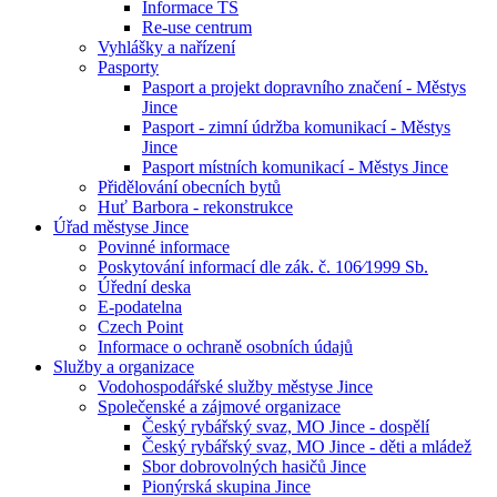
Informace TS
Re-use centrum
Vyhlášky a nařízení
Pasporty
Pasport a projekt dopravního značení - Městys
Jince
Pasport - zimní údržba komunikací - Městys
Jince
Pasport místních komunikací - Městys Jince
Přidělování obecních bytů
Huť Barbora - rekonstrukce
Úřad městyse Jince
Povinné informace
Poskytování informací dle zák. č. 106⁄1999 Sb.
Úřední deska
E-podatelna
Czech Point
Informace o ochraně osobních údajů
Služby a organizace
Vodohospodářské služby městyse Jince
Společenské a zájmové organizace
Český rybářský svaz, MO Jince - dospělí
Český rybářský svaz, MO Jince - děti a mládež
Sbor dobrovolných hasičů Jince
Pionýrská skupina Jince