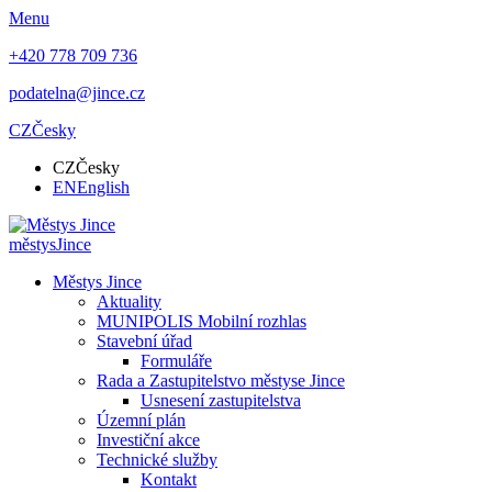
Menu
+420 778 709 736
podatelna@jince.cz
CZ
Česky
CZ
Česky
EN
English
městys
Jince
Městys Jince
Aktuality
MUNIPOLIS Mobilní rozhlas
Stavební úřad
Formuláře
Rada a Zastupitelstvo městyse Jince
Usnesení zastupitelstva
Územní plán
Investiční akce
Technické služby
Kontakt