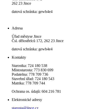
262 23 Jince
datová schránka: gewb4e4
Adresa
Úřad městyse Jince
Čsl. dělostřelců 172, 262 23 Jince
datová schránka: gewb4e4
Kontakty
Starostka: 724 180 538
Místostarosta: 773 830 699
Podatelna: 778 709 736
Stavební úřad: 724 180 543
Matrika: 778 709 744
Ochrana os. údajů: 604 216 781
Elektronické adresy
starosta@jince.cz