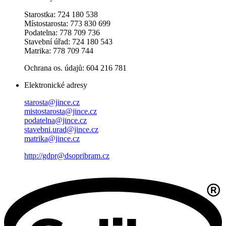
Starostka: 724 180 538
Místostarosta: 773 830 699
Podatelna: 778 709 736
Stavební úřad: 724 180 543
Matrika: 778 709 744
Ochrana os. údajů: 604 216 781
Elektronické adresy
starosta@jince.cz
mistostarosta@jince.cz
podatelna@jince.cz
stavebni.urad@jince.cz
matrika@jince.cz
http://gdpr@dsopribram.cz