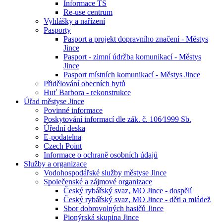
Informace TS
Re-use centrum
Vyhlášky a nařízení
Pasporty
Pasport a projekt dopravního značení - Městys
Jince
Pasport - zimní údržba komunikací - Městys
Jince
Pasport místních komunikací - Městys Jince
Přidělování obecních bytů
Huť Barbora - rekonstrukce
Úřad městyse Jince
Povinné informace
Poskytování informací dle zák. č. 106⁄1999 Sb.
Úřední deska
E-podatelna
Czech Point
Informace o ochraně osobních údajů
Služby a organizace
Vodohospodářské služby městyse Jince
Společenské a zájmové organizace
Český rybářský svaz, MO Jince - dospělí
Český rybářský svaz, MO Jince - děti a mládež
Sbor dobrovolných hasičů Jince
Pionýrská skupina Jince