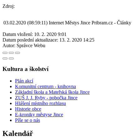
Zdroj:
03.02.2020 (08:59:11)
Internet
Městys Jince
Pribram.cz - Články
Datum vložení:
10. 2. 2020 9:01
Datum poslední aktualizace:
13. 2. 2020 14:25
Autor:
Správce Webu
Kultura a školství
Plán akcí
Komunitní centrum - knihovna
Základní škola a Mateřská škola Jince
ZUŠ J. J. Ryby - pobočka Jince
Hlášení místního rozhlasu
Historie obce
E-kroniky městyse Jince
Píše se o nás
Kalendář