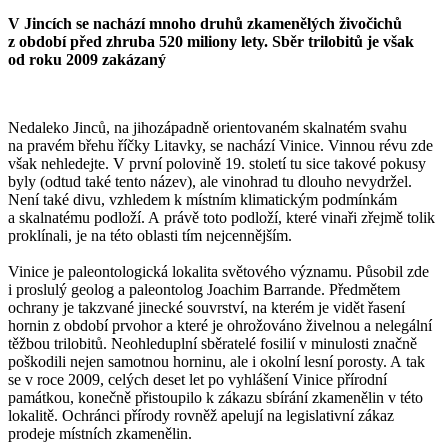
V Jincích se nachází mnoho druhů zkamenělých živočichů
z období před zhruba 520 miliony lety. Sběr trilobitů je však
od roku 2009 zakázaný
Nedaleko Jinců, na jihozápadně orientovaném skalnatém svahu
na pravém břehu říčky Litavky, se nachází Vinice. Vinnou révu zde
však nehledejte. V první polovině 19. století tu sice takové pokusy
byly (odtud také tento název), ale vinohrad tu dlouho nevydržel.
Není také divu, vzhledem k místním klimatickým podmínkám
a skalnatému podloží. A právě toto podloží, které vinaři zřejmě tolik
proklínali, je na této oblasti tím nejcennějším.
Vinice je paleontologická lokalita světového významu. Působil zde
i proslulý geolog a paleontolog Joachim Barrande. Předmětem
ochrany je takzvané jinecké souvrství, na kterém je vidět řasení
hornin z období prvohor a které je ohrožováno živelnou a nelegální
těžbou trilobitů. Neohleduplní sběratelé fosilií v minulosti značně
poškodili nejen samotnou horninu, ale i okolní lesní porosty. A tak
se v roce 2009, celých deset let po vyhlášení Vinice přírodní
památkou, konečně přistoupilo k zákazu sbírání zkamenělin v této
lokalitě. Ochránci přírody rovněž apelují na legislativní zákaz
prodeje místních zkamenělin.