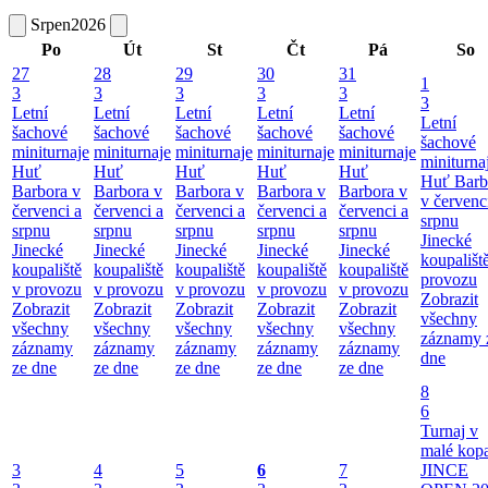
Srpen
2026
Po
Út
St
Čt
Pá
So
27
28
29
30
31
1
3
3
3
3
3
3
Letní
Letní
Letní
Letní
Letní
Letní
šachové
šachové
šachové
šachové
šachové
šachové
miniturnaje
miniturnaje
miniturnaje
miniturnaje
miniturnaje
miniturna
Huť
Huť
Huť
Huť
Huť
Huť Barb
Barbora v
Barbora v
Barbora v
Barbora v
Barbora v
v červenc
červenci a
červenci a
červenci a
červenci a
červenci a
srpnu
srpnu
srpnu
srpnu
srpnu
srpnu
Jinecké
Jinecké
Jinecké
Jinecké
Jinecké
Jinecké
koupališt
koupaliště
koupaliště
koupaliště
koupaliště
koupaliště
provozu
v provozu
v provozu
v provozu
v provozu
v provozu
Zobrazit
Zobrazit
Zobrazit
Zobrazit
Zobrazit
Zobrazit
všechny
všechny
všechny
všechny
všechny
všechny
záznamy 
záznamy
záznamy
záznamy
záznamy
záznamy
dne
ze dne
ze dne
ze dne
ze dne
ze dne
8
6
Turnaj v
malé kop
3
4
5
6
7
JINCE