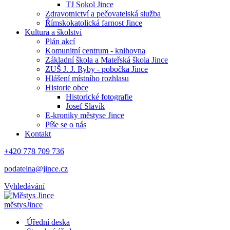
TJ Sokol Jince
Zdravotnictví a pečovatelská služba
Římskokatolická farnost Jince
Kultura a školství
Plán akcí
Komunitní centrum - knihovna
Základní škola a Mateřská škola Jince
ZUŠ J. J. Ryby - pobočka Jince
Hlášení místního rozhlasu
Historie obce
Historické fotografie
Josef Slavík
E-kroniky městyse Jince
Píše se o nás
Kontakt
+420 778 709 736
podatelna@jince.cz
Vyhledávání
městys
Jince
Úřední deska