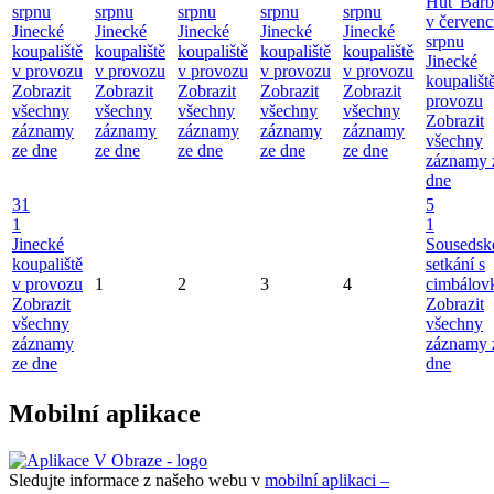
Huť Barb
srpnu
srpnu
srpnu
srpnu
srpnu
v červenc
Jinecké
Jinecké
Jinecké
Jinecké
Jinecké
srpnu
koupaliště
koupaliště
koupaliště
koupaliště
koupaliště
Jinecké
v provozu
v provozu
v provozu
v provozu
v provozu
koupališt
Zobrazit
Zobrazit
Zobrazit
Zobrazit
Zobrazit
provozu
všechny
všechny
všechny
všechny
všechny
Zobrazit
záznamy
záznamy
záznamy
záznamy
záznamy
všechny
ze dne
ze dne
ze dne
ze dne
ze dne
záznamy 
dne
31
5
1
1
Jinecké
Sousedsk
koupaliště
setkání s
v provozu
1
2
3
4
cimbálov
Zobrazit
Zobrazit
všechny
všechny
záznamy
záznamy 
ze dne
dne
Mobilní aplikace
Sledujte informace z našeho webu v
mobilní aplikaci –