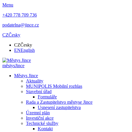
Menu
+420 778 709 736
podatelna@jince.cz
CZ
Česky
CZ
Česky
EN
English
městys
Jince
Městys Jince
Aktuality
MUNIPOLIS Mobilní rozhlas
Stavební úřad
Formuláře
Rada a Zastupitelstvo městyse Jince
Usnesení zastupitelstva
Územní plán
Investiční akce
Technické služby
Kontakt