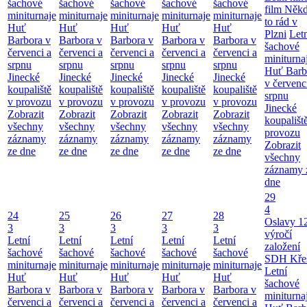
šachové
šachové
šachové
šachové
šachové
film Něk
miniturnaje
miniturnaje
miniturnaje
miniturnaje
miniturnaje
to rád v
Huť
Huť
Huť
Huť
Huť
Plzni
Let
Barbora v
Barbora v
Barbora v
Barbora v
Barbora v
šachové
červenci a
červenci a
červenci a
červenci a
červenci a
miniturna
srpnu
srpnu
srpnu
srpnu
srpnu
Huť Barb
Jinecké
Jinecké
Jinecké
Jinecké
Jinecké
v červenc
koupaliště
koupaliště
koupaliště
koupaliště
koupaliště
srpnu
v provozu
v provozu
v provozu
v provozu
v provozu
Jinecké
Zobrazit
Zobrazit
Zobrazit
Zobrazit
Zobrazit
koupališt
všechny
všechny
všechny
všechny
všechny
provozu
záznamy
záznamy
záznamy
záznamy
záznamy
Zobrazit
ze dne
ze dne
ze dne
ze dne
ze dne
všechny
záznamy 
dne
29
4
24
25
26
27
28
Oslavy 1
3
3
3
3
3
výročí
Letní
Letní
Letní
Letní
Letní
založení
šachové
šachové
šachové
šachové
šachové
SDH Kře
miniturnaje
miniturnaje
miniturnaje
miniturnaje
miniturnaje
Letní
Huť
Huť
Huť
Huť
Huť
šachové
Barbora v
Barbora v
Barbora v
Barbora v
Barbora v
miniturna
červenci a
červenci a
červenci a
červenci a
červenci a