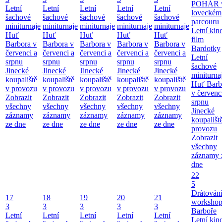
POHÁR 
Letní
Letní
Letní
Letní
Letní
loveckém
šachové
šachové
šachové
šachové
šachové
parcouru
miniturnaje
miniturnaje
miniturnaje
miniturnaje
miniturnaje
Letní kino
Huť
Huť
Huť
Huť
Huť
film
Barbora v
Barbora v
Barbora v
Barbora v
Barbora v
Bardotky
červenci a
červenci a
červenci a
červenci a
červenci a
Letní
srpnu
srpnu
srpnu
srpnu
srpnu
šachové
Jinecké
Jinecké
Jinecké
Jinecké
Jinecké
miniturna
koupaliště
koupaliště
koupaliště
koupaliště
koupaliště
Huť Barb
v provozu
v provozu
v provozu
v provozu
v provozu
v červenc
Zobrazit
Zobrazit
Zobrazit
Zobrazit
Zobrazit
srpnu
všechny
všechny
všechny
všechny
všechny
Jinecké
záznamy
záznamy
záznamy
záznamy
záznamy
koupališt
ze dne
ze dne
ze dne
ze dne
ze dne
provozu
Zobrazit
všechny
záznamy 
dne
22
5
Drátování
17
18
19
20
21
workshop
3
3
3
3
3
Barboře
Letní
Letní
Letní
Letní
Letní
Letní kino