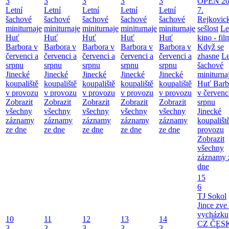
3
3
3
3
3
OPEN 20
Letní
Letní
Letní
Letní
Letní
7.
šachové
šachové
šachové
šachové
šachové
Rejkovic
miniturnaje
miniturnaje
miniturnaje
miniturnaje
miniturnaje
sešlost
Le
Huť
Huť
Huť
Huť
Huť
kino - fil
Barbora v
Barbora v
Barbora v
Barbora v
Barbora v
Když se
červenci a
červenci a
červenci a
červenci a
červenci a
zhasne
Le
srpnu
srpnu
srpnu
srpnu
srpnu
šachové
Jinecké
Jinecké
Jinecké
Jinecké
Jinecké
miniturna
koupaliště
koupaliště
koupaliště
koupaliště
koupaliště
Huť Barb
v provozu
v provozu
v provozu
v provozu
v provozu
v červenc
Zobrazit
Zobrazit
Zobrazit
Zobrazit
Zobrazit
srpnu
všechny
všechny
všechny
všechny
všechny
Jinecké
záznamy
záznamy
záznamy
záznamy
záznamy
koupališt
ze dne
ze dne
ze dne
ze dne
ze dne
provozu
Zobrazit
všechny
záznamy 
dne
15
6
TJ Sokol
Jince zve
vycházku
10
11
12
13
14
CZ ČES
3
3
3
3
3