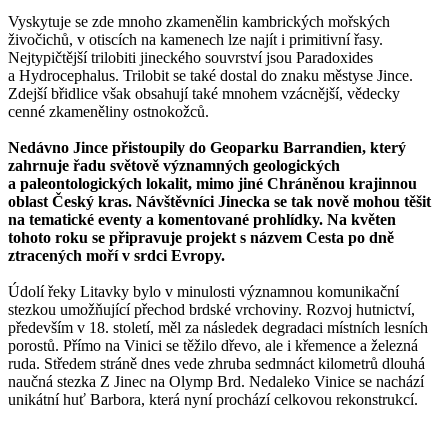
Vyskytuje se zde mnoho zkamenělin kambrických mořských
živočichů, v otiscích na kamenech lze najít i primitivní řasy.
Nejtypičtější trilobiti jineckého souvrství jsou Paradoxides
a Hydrocephalus. Trilobit se také dostal do znaku městyse Jince.
Zdejší břidlice však obsahují také mnohem vzácnější, vědecky
cenné zkameněliny ostnokožců.
Nedávno Jince přistoupily do Geoparku Barrandien, který
zahrnuje řadu světově významných geologických
a paleontologických lokalit, mimo jiné Chráněnou krajinnou
oblast Český kras. Návštěvníci Jinecka se tak nově mohou těšit
na tematické eventy a komentované prohlídky. Na květen
tohoto roku se připravuje projekt s názvem Cesta po dně
ztracených moří v srdci Evropy.
Údolí řeky Litavky bylo v minulosti významnou komunikační
stezkou umožňující přechod brdské vrchoviny. Rozvoj hutnictví,
především v 18. století, měl za následek degradaci místních lesních
porostů. Přímo na Vinici se těžilo dřevo, ale i křemence a železná
ruda. Středem stráně dnes vede zhruba sedmnáct kilometrů dlouhá
naučná stezka Z Jinec na Olymp Brd. Nedaleko Vinice se nachází
unikátní huť Barbora, která nyní prochází celkovou rekonstrukcí.